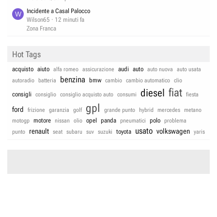
Incidente a Casal Palocco
W
Wilson65
12 minuti fa
Zona Franca
Hot Tags
acquisto
aiuto
audi
auto
alfa romeo
assicurazione
auto nuova
auto usata
benzina
bmw
autoradio
batteria
cambio
cambio automatico
clio
fiat
diesel
consigli
consiglio
consiglio acquisto auto
consumi
fiesta
gpl
ford
frizione
garanzia
golf
grande punto
hybrid
mercedes
metano
motore
opel
panda
polo
motogp
nissan
olio
pneumatici
problema
usato
renault
volkswagen
toyota
punto
seat
subaru
suv
suzuki
yaris