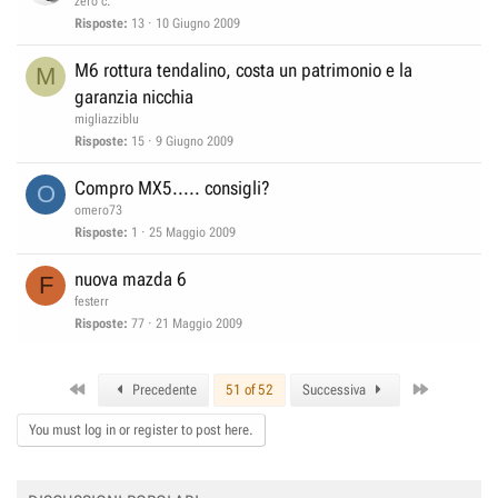
zero c.
Risposte
13
10 Giugno 2009
M6 rottura tendalino, costa un patrimonio e la
M
garanzia nicchia
migliazziblu
Risposte
15
9 Giugno 2009
Compro MX5..... consigli?
O
omero73
Risposte
1
25 Maggio 2009
nuova mazda 6
F
festerr
Risposte
77
21 Maggio 2009
First
Last
Precedente
51 of 52
Successiva
You must log in or register to post here.