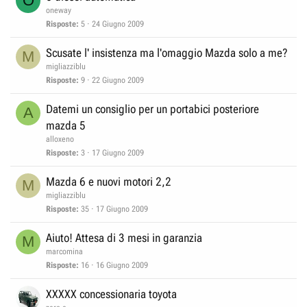
O
oneway
Risposte
5
24 Giugno 2009
Scusate l' insistenza ma l'omaggio Mazda solo a me?
M
migliazziblu
Risposte
9
22 Giugno 2009
Datemi un consiglio per un portabici posteriore
A
mazda 5
alloxeno
Risposte
3
17 Giugno 2009
Mazda 6 e nuovi motori 2,2
M
migliazziblu
Risposte
35
17 Giugno 2009
Aiuto! Attesa di 3 mesi in garanzia
M
marcomina
Risposte
16
16 Giugno 2009
XXXXX concessionaria toyota