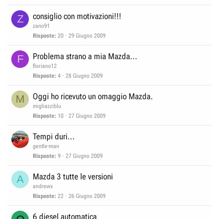
consiglio con motivazioni!!!
Z
zano91
Risposte
20
29 Giugno 2009
Problema strano a mia Mazda...
F
floriano12
Risposte
4
28 Giugno 2009
Oggi ho ricevuto un omaggio Mazda.
M
migliazziblu
Risposte
10
27 Giugno 2009
Tempi duri...
gentle-man
Risposte
9
27 Giugno 2009
Mazda 3 tutte le versioni
A
andrewx
Risposte
22
26 Giugno 2009
6 diesel automatica