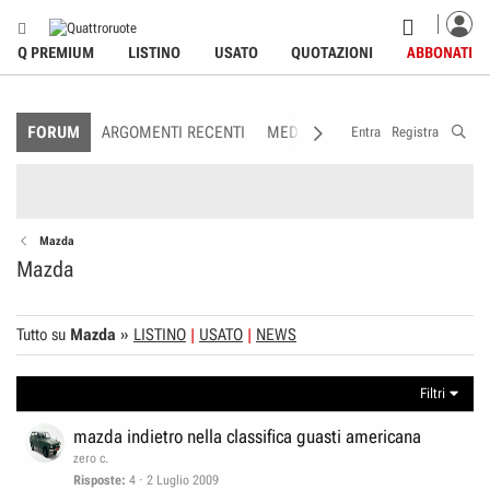
Q PREMIUM
LISTINO
USATO
QUOTAZIONI
ABBONATI
FORUM
ARGOMENTI RECENTI
MEDIA
MEMBRI
REGOLAME
Entra
Registra
Mazda
Mazda
Tutto su
Mazda
»
LISTINO
USATO
NEWS
Filtri
mazda indietro nella classifica guasti americana
zero c.
Risposte
4
2 Luglio 2009