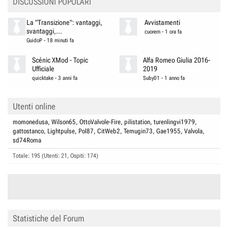
DISCUSSIONI POPOLARI
La "Transizione": vantaggi,
Avvistamenti
svantaggi,...
cuorern
-
1 ora fa
GuidoP
-
18 minuti fa
Scénic XMod - Topic
Alfa Romeo Giulia 2016-
Ufficiale
2019
quicktake
-
3 anni fa
Suby01
-
1 anno fa
Utenti online
momonedusa
Wilson65
OttoValvole-Fire
pilistation
turenlingvi1979
gattostanco
Lightpulse
Pol87
CitWeb2
Temugin73
Gae1955
Valvola
sd74Roma
Totale: 195 (Utenti: 21, Ospiti: 174)
Statistiche del Forum