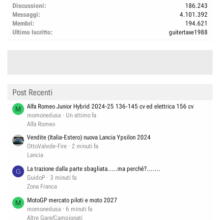
Discussioni
186.243
Messaggi
4.101.392
Membri
194.621
Ultimo Iscritto
guitertaxe1988
Post Recenti
Alfa Romeo Junior Hybrid 2024-25 136-145 cv ed elettrica 156 cv
M
momonedusa
Un attimo fa
Alfa Romeo
Vendite (Italia-Estero) nuova Lancia Ypsilon 2024
OttoValvole-Fire
2 minuti fa
Lancia
La trazione dalla parte sbagliata.....ma perchè?.......
G
GuidoP
3 minuti fa
Zona Franca
MotoGP mercato piloti e moto 2027
M
momonedusa
6 minuti fa
Altre Gare/Campionati