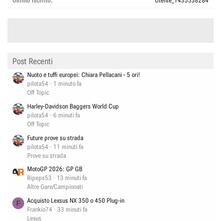
Ultimo Iscritto
Utente_1435538284
Post Recenti
Nuoto e tuffi europei: Chiara Pellacani - 5 ori!
pilota54
1 minuto fa
Off Topic
Harley-Davidson Baggers World Cup
pilota54
6 minuti fa
Off Topic
Future prove su strada
pilota54
11 minuti fa
Prove su strada
MotoGP 2026: GP GB
Ripeps53
13 minuti fa
Altre Gare/Campionati
Acquisto Lexsus NX 350 o 450 Plug-in
F
Frankio74
33 minuti fa
Lexus