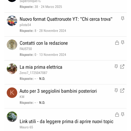
n
SupercinqueTC
d
e
Risposte
38
24 Marzo 2025
e
v
n
I
Nuovo format Quattroruote YT: "Chi cerca trova"
i
z
n
pilota54
d
a
e
Risposte
8
28 Novembre 2024
e
v
n
B
I
Contatti con la redazione
i
z
l
n
FAUST50
d
a
o
e
Risposte
0
13 Novembre 2024
e
c
v
n
I
R
La mia prima elettrica
c
i
z
n
e
Zeno7_1725047087
a
d
a
e
i
Risposte
–
N.D.
t
e
v
n
a
n
I
R
Auto per 3 seggiolini bambini posteriori
K
i
d
z
n
e
KM
d
i
a
e
i
Risposte
–
N.D.
e
r
v
n
n
i
B
I
i
d
z
z
l
n
Link utili - da leggere prima di aprire nuovi topic
d
i
a
z
o
e
Mauro 65
e
r
a