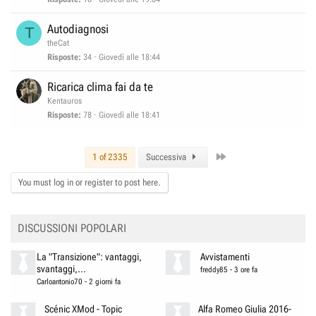
d
a
Autodiagnosi
T
g
theCat
g
Risposte
34
Giovedì alle 18:44
i
o
Ricarica clima fai da te
Kentauros
Risposte
78
Giovedì alle 18:41
Last
1 of 2335
Successiva
You must log in or register to post here.
DISCUSSIONI POPOLARI
La "Transizione": vantaggi,
Avvistamenti
svantaggi,...
freddy85
-
3 ore fa
Carloantonio70
-
2 giorni fa
Scénic XMod - Topic
Alfa Romeo Giulia 2016-