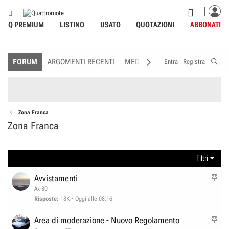
Q PREMIUM
LISTINO
USATO
QUOTAZIONI
ABBONATI
FORUM
ARGOMENTI RECENTI
MEDIA
MEMBRI
REGOLAME
Entra
Registra
Zona Franca
Zona Franca
Filtri
I
Avvistamenti
n
Ax-80
e
Risposte
18K
Oggi alle 08:16
v
I
Area di moderazione - Nuovo Regolamento
i