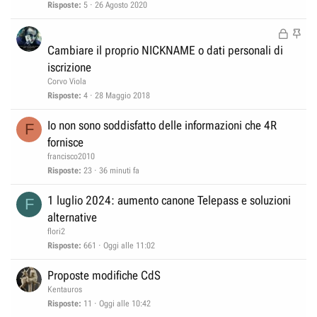
c
v
Risposte
5
26 Agosto 2020
n
i
c
i
z
z
B
I
a
d
a
z
l
n
Cambiare il proprio NICKNAME o dati personali di
t
e
a
o
e
iscrizione
a
n
c
v
Corvo Viola
z
c
i
Risposte
4
28 Maggio 2018
a
a
d
Io non sono soddisfatto delle informazioni che 4R
t
e
F
fornisce
a
n
z
francisco2010
Risposte
23
36 minuti fa
a
1 luglio 2024: aumento canone Telepass e soluzioni
F
alternative
flori2
Risposte
661
Oggi alle 11:02
Proposte modifiche CdS
Kentauros
Risposte
11
Oggi alle 10:42