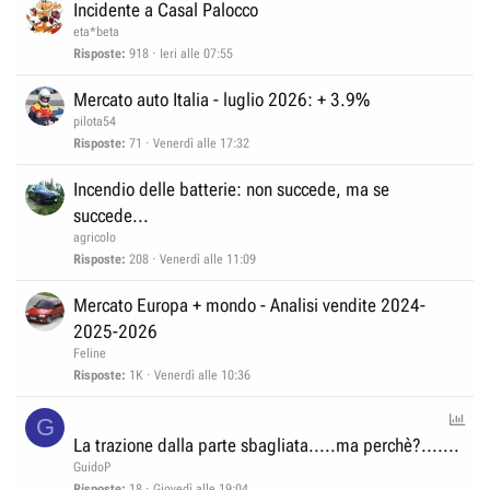
Incidente a Casal Palocco
eta*beta
Risposte
918
Ieri alle 07:55
Mercato auto Italia - luglio 2026: + 3.9%
pilota54
Risposte
71
Venerdì alle 17:32
Incendio delle batterie: non succede, ma se
succede...
agricolo
Risposte
208
Venerdì alle 11:09
Mercato Europa + mondo - Analisi vendite 2024-
2025-2026
Feline
Risposte
1K
Venerdì alle 10:36
S
G
o
La trazione dalla parte sbagliata.....ma perchè?.......
n
GuidoP
Risposte
18
Giovedì alle 19:04