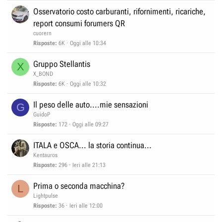
Osservatorio costo carburanti, rifornimenti, ricariche,
report consumi forumers QR
cuorern
Risposte
6K
Oggi alle 10:34
Gruppo Stellantis
X
X_BOND
Risposte
6K
Oggi alle 10:32
Il peso delle auto....mie sensazioni
G
GuidoP
Risposte
172
Oggi alle 09:27
ITALA e OSCA... la storia continua...
Kentauros
Risposte
296
Ieri alle 21:13
Prima o seconda macchina?
L
Lightpulse
Risposte
36
Ieri alle 12:00