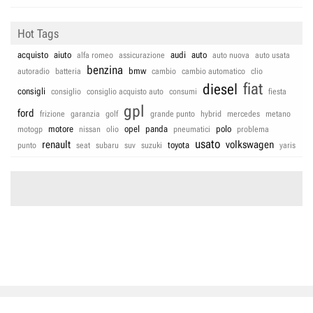
Hot Tags
acquisto
aiuto
audi
auto
alfa romeo
assicurazione
auto nuova
auto usata
benzina
bmw
autoradio
batteria
cambio
cambio automatico
clio
fiat
diesel
consigli
consiglio
consiglio acquisto auto
consumi
fiesta
gpl
ford
frizione
garanzia
golf
grande punto
hybrid
mercedes
metano
motore
opel
panda
polo
motogp
nissan
olio
pneumatici
problema
usato
renault
volkswagen
toyota
punto
seat
subaru
suv
suzuki
yaris