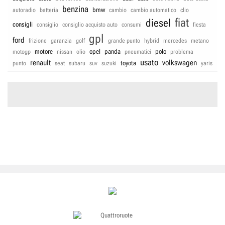
benzina
bmw
autoradio
batteria
cambio
cambio automatico
clio
fiat
diesel
consigli
consiglio
consiglio acquisto auto
consumi
fiesta
gpl
ford
frizione
garanzia
golf
grande punto
hybrid
mercedes
metano
motore
opel
panda
polo
motogp
nissan
olio
pneumatici
problema
usato
renault
volkswagen
toyota
punto
seat
subaru
suv
suzuki
yaris