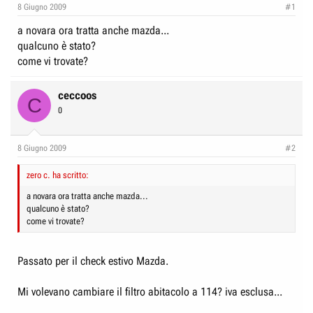
e
n
8 Giugno 2009
#1
D
i
a novara ora tratta anche mazda...
i
z
qualcuno è stato?
s
i
come vi trovate?
c
o
u
ceccoos
C
s
0
s
i
8 Giugno 2009
#2
o
n
zero c. ha scritto:
e
a novara ora tratta anche mazda...
qualcuno è stato?
come vi trovate?
Passato per il check estivo Mazda.
Mi volevano cambiare il filtro abitacolo a 114? iva esclusa...