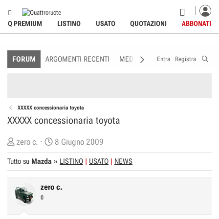
Q PREMIUM
LISTINO
USATO
QUOTAZIONI
ABBONATI
FORUM
ARGOMENTI RECENTI
MEDIA
MEMBRI
REGOLAME
Entra
Registra
XXXXX concessionaria toyota
XXXXX concessionaria toyota
C
D
zero c.
8 Giugno 2009
r
a
Tutto su
Mazda
»
LISTINO
USATO
NEWS
e
t
a
a
zero c.
t
d
0
o
i
r
I