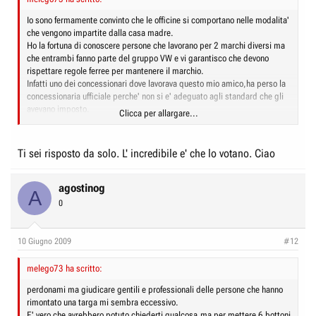
Io sono fermamente convinto che le officine si comportano nelle modalita'
che vengono impartite dalla casa madre.
Ho la fortuna di conoscere persone che lavorano per 2 marchi diversi ma
che entrambi fanno parte del gruppo VW e vi garantisco che devono
rispettare regole ferree per mantenere il marchio.
Infatti uno dei concessionari dove lavorava questo mio amico,ha perso la
concessionaria ufficiale perche' non si e' adeguato agli standard che gli
avevano imposto.
Clicca per allargare...
Se mazda italia avesse una struttura seria e se comunque ricevesse
direttive precise da Mazda motor corp.,sono certo che le cose
andrebbero in modo ben di verso e certi accetatori di officine
Ti sei risposto da solo. L' incredibile e' che lo votano. Ciao
abbasserebbero di molto la cresta.
Solo che questi vogliono fare i fenomeni senza averne le capacita'.
E i fatti si vedono sul campo.
agostinog
A
Per stampare delle broschure con tante belle promesse sono capaci
0
tutti,poi chi ha veramente le capacita' di metterle in atto sono pochi.
Quindi sarebbe meglio un bel bagno di umilta' e promettere quello che si
puo' dare. (c'e' anche uno al governo che promette ma non mantiene
10 Giugno 2009
#12
)
melego73 ha scritto:
perdonami ma giudicare gentili e professionali delle persone che hanno
rimontato una targa mi sembra eccessivo.
E' vero che avrebbero potuto chiederti qualcosa,ma per mettere 6 bottoni