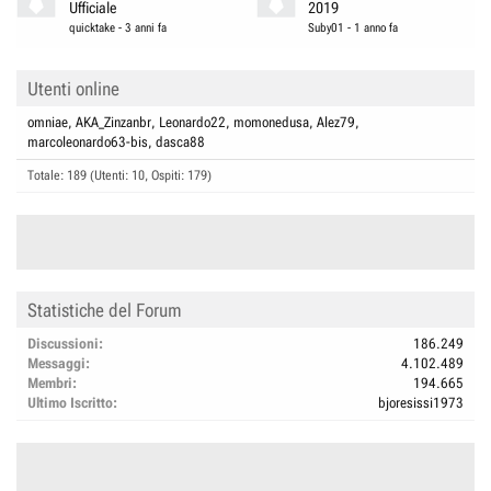
Ufficiale
2019
quicktake
-
3 anni fa
Suby01
-
1 anno fa
Utenti online
omniae
AKA_Zinzanbr
Leonardo22
momonedusa
Alez79
marcoleonardo63-bis
dasca88
Totale: 189 (Utenti: 10, Ospiti: 179)
Statistiche del Forum
Discussioni
186.249
Messaggi
4.102.489
Membri
194.665
Ultimo Iscritto
bjoresissi1973