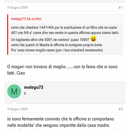
9 Giugno 2009
#7
melego73 ha scritto:
certo che chiedere 144?+IVA per la sostituzione di un filtro che ne costa
40? con IVA e' come dire non venite in questa officina oppure siamo ladri.
Un tagliando altro che 500?,ne costera' quasi 1000?
certo che questi di Mazda le officine le scelgono proprio bene.
Piu' sono strane meglio vanno (per i loro standard ovviamente)
O magari non trovano di meglio.......con la fama che si sono
fatti. Ciao
melego73
M
0
9 Giugno 2009
#8
Io sono fermamente convinto che le officine si comportano
nelle modalita' che vengono impartite dalla casa madre.