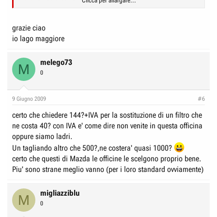
Clicca per allargare...
qualcuno è stato?
come vi trovate?
Clicca per allargare...
grazie ciao
io lago maggiore
Passato per il check estivo Mazda.
Clicca per allargare...
Yes
Per il tagliando un prezzo giusto per quello dei 20000km è sui 200?
Mi volevano cambiare il filtro abitacolo a 114? iva esclusa...
melego73
circa.
Clicca per allargare...
M
mah devo fare il tagliando dei 20000
0
ci chiedo 1 bel preventivo
Un tagliando li cosa costerà in base a sti prezzi?500???
si tratta poi di cambiare l olio (che faturano a piu di 20 ? al litro)
L'officina in compenso sembra tenuta bene, tutto in ordine e
9 Giugno 2009
#6
sei di novara e zone limitrofe?
pulito sembrano ben organizzati ma mi sa che sono un po' fuori
mercato sui prezzi.
certo che chiedere 144?+IVA per la sostituzione di un filtro che
ne costa 40? con IVA e' come dire non venite in questa officina
oppure siamo ladri.
Un tagliando altro che 500?,ne costera' quasi 1000?
certo che questi di Mazda le officine le scelgono proprio bene.
Piu' sono strane meglio vanno (per i loro standard ovviamente)
migliazziblu
M
0