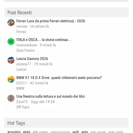
Post Recenti
Ferrari Luce (la prima Ferrari elettrica) - 2026
omniae
Un attimo fa
Ferrari
ITALA e OSCA... la storia continua...
M
momonedusa
9 minuti fa
Zona Franca
Lancia Gamma 2026
arizona77
29 minuti fa
Lancia
BMW X1 18 D X Drive: quanti chilometri avete percorso?
U2511
42 minuti fa
BMW
Una finestra sulla lettura e sul mondo dei libri
Z
Zizzo72
Oggi alle 19:58
Off Topic
Hot Tags
acquisto
aiuto
audi
auto
alfa romeo
assicurazione
auto nuova
auto usata