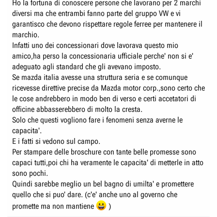
Ho la fortuna di conoscere persone che lavorano per 2 marchi
diversi ma che entrambi fanno parte del gruppo VW e vi
garantisco che devono rispettare regole ferree per mantenere il
marchio.
Infatti uno dei concessionari dove lavorava questo mio
amico,ha perso la concessionaria ufficiale perche' non si e'
adeguato agli standard che gli avevano imposto.
Se mazda italia avesse una struttura seria e se comunque
ricevesse direttive precise da Mazda motor corp.,sono certo che
le cose andrebbero in modo ben di verso e certi accetatori di
officine abbasserebbero di molto la cresta.
Solo che questi vogliono fare i fenomeni senza averne le
capacita'.
E i fatti si vedono sul campo.
Per stampare delle broschure con tante belle promesse sono
capaci tutti,poi chi ha veramente le capacita' di metterle in atto
sono pochi.
Quindi sarebbe meglio un bel bagno di umilta' e promettere
quello che si puo' dare. (c'e' anche uno al governo che
promette ma non mantiene
)