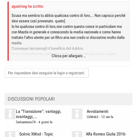
agostinog ha scritto:
Scusa ma sembra tu abbia qualcosa contro di loro... Non capisco perchè
devi essere così prevenuto. quote]
Io ho qualcosa contro di loro,non contro questo conce in particolare ma
con Mazda in generale e conoscendo la media nazionale e come hanno
trattato l'altro utente per un filtro aria non credo si discostino molto dalla
media.
Comunque lasciamogli il beneficio del dubbio.
In vw probabilmente snobbano anche se io non ho mai avuto questa
Clicca per allargare...
impressione se non per Audi,ma sono molto molto molto molto molto
molto piu' serie e precisi che in mazda.
Poi,se sei contento tu...
Per rispondere devi eseguire la login o registrarti.
DISCUSSIONI POPOLARI
La "Transizione": vantaggi,
Avvistamenti
svantaggi,...
CitWeb2
-
12 ore fa
Carloantonio70
-
4 giorni fa
Scénic XMod - Topic
Alfa Romeo Giulia 2016-