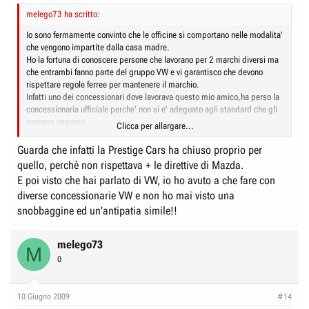
melego73 ha scritto:
Io sono fermamente convinto che le officine si comportano nelle modalita'
che vengono impartite dalla casa madre.
Ho la fortuna di conoscere persone che lavorano per 2 marchi diversi ma
che entrambi fanno parte del gruppo VW e vi garantisco che devono
rispettare regole ferree per mantenere il marchio.
Infatti uno dei concessionari dove lavorava questo mio amico,ha perso la
concessionaria ufficiale perche' non si e' adeguato agli standard che gli
avevano imposto.
Clicca per allargare...
Se mazda italia avesse una struttura seria e se comunque ricevesse
direttive precise da Mazda motor corp.,sono certo che le cose
Guarda che infatti la Prestige Cars ha chiuso proprio per
andrebbero in modo ben di verso e certi accetatori di officine
quello, perchè non rispettava + le direttive di Mazda.
abbasserebbero di molto la cresta.
E poi visto che hai parlato di VW, io ho avuto a che fare con
diverse concessionarie VW e non ho mai visto una
snobbaggine ed un'antipatia simile!!
melego73
M
0
10 Giugno 2009
#14