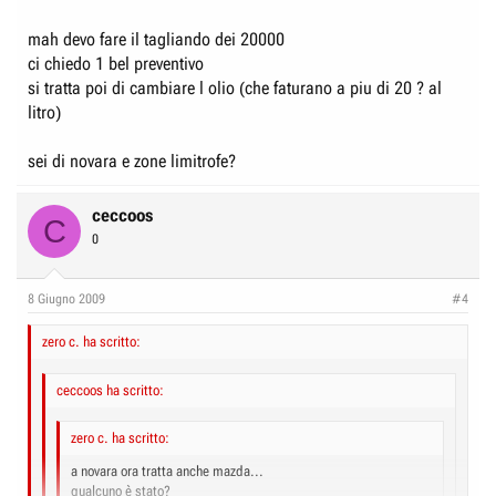
Mi volevano cambiare il filtro abitacolo a 114? iva esclusa...
Clicca per allargare...
mah devo fare il tagliando dei 20000
Un tagliando li cosa costerà in base a sti prezzi?500???
ci chiedo 1 bel preventivo
si tratta poi di cambiare l olio (che faturano a piu di 20 ? al
L'officina in compenso sembra tenuta bene, tutto in ordine e pulito
litro)
sembrano ben organizzati ma mi sa che sono un po' fuori mercato sui
prezzi.
sei di novara e zone limitrofe?
ceccoos
C
0
8 Giugno 2009
#4
zero c. ha scritto:
ceccoos ha scritto:
zero c. ha scritto:
a novara ora tratta anche mazda...
qualcuno è stato?