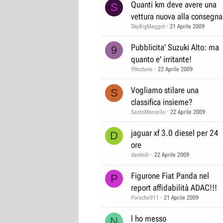
Quanti km deve avere una
S
vettura nuova alla consegn
SkyBigMaggot
21 Aprile 2009
Pubblicita' Suzuki Alto: ma
9
quanto e' irritante!
99octane
22 Aprile 2009
Vogliamo stilare una
S
classifica insieme?
SantoMarcello
22 Aprile 2009
jaguar xf 3.0 diesel per 24
D
ore
dantedr
22 Aprile 2009
Figurone Fiat Panda nel
P
report affidabilità ADAC!!!
Porsche911
21 Aprile 2009
l ho messo
N