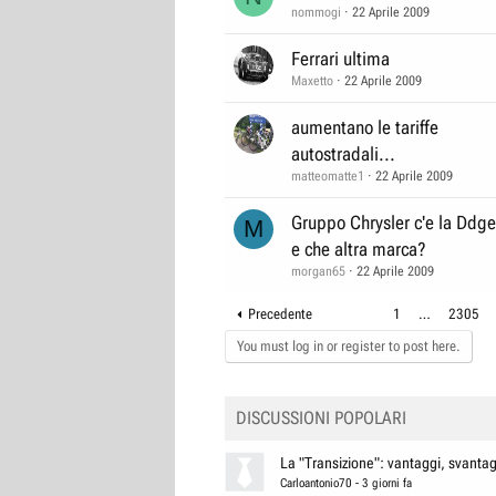
nommogi
22 Aprile 2009
Ferrari ultima
Maxetto
22 Aprile 2009
aumentano le tariffe
autostradali...
matteomatte1
22 Aprile 2009
Gruppo Chrysler c'e la Ddge
M
e che altra marca?
morgan65
22 Aprile 2009
Precedente
1
…
2305
You must log in or register to post here.
DISCUSSIONI POPOLARI
La "Transizione": vantaggi, svantagg
Carloantonio70
-
3 giorni fa