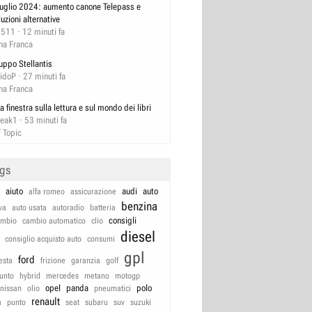
luglio 2024: aumento canone Telepass e
luzioni alternative
2511
12 minuti fa
na Franca
uppo Stellantis
idoP
27 minuti fa
na Franca
a finestra sulla lettura e sul mondo dei libri
reak1
53 minuti fa
f Topic
ags
aiuto
audi
auto
alfa romeo
assicurazione
benzina
va
auto usata
autoradio
batteria
consigli
ambio
cambio automatico
clio
diesel
consiglio acquisto auto
consumi
gpl
ford
iesta
frizione
garanzia
golf
unto
hybrid
mercedes
metano
motogp
opel
panda
polo
nissan
olio
pneumatici
renault
a
punto
seat
subaru
suv
suzuki