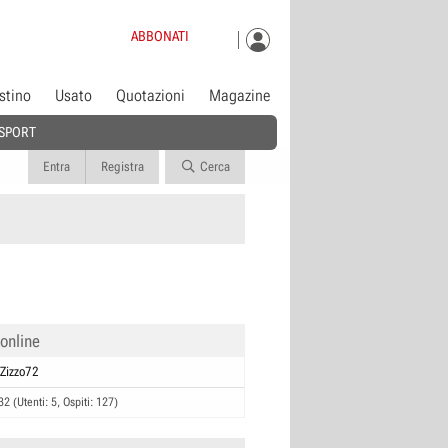
ABBONATI
istino
Usato
Quotazioni
Magazine
SPORT
Entra
Registra
Cerca
 online
Zizzo72
32 (Utenti: 5, Ospiti: 127)