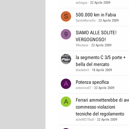
saliagas
22 Aprile 2009
500.000 km in Fabia
S
SantoMarcello
22 Aprile 2009
SIAMO ALLE SOLITE!
9
VERGOGNOSO!
99octane
22 Aprile 2009
la segmento C 3/5 porte +
bella del mercato
blackshirt
18 Aprile 2009
Potenza specifica
A
antonino07
22 Aprile 2009
Ferrari ammetterebbe di av
A
commesso violazioni
tecniche del regolamento
acleMl270cdi
22 Aprile 2009