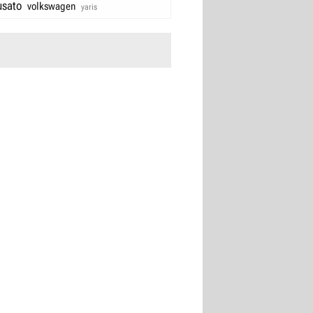
usato
volkswagen
yaris