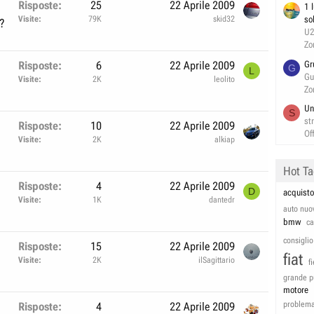
Risposte
25
22 Aprile 2009
1 
Visite
79K
skid32
so
a?
U
Zo
Gr
Risposte
6
22 Aprile 2009
G
L
Gu
Visite
2K
leolito
Zo
Un
S
st
Risposte
10
22 Aprile 2009
Of
Visite
2K
alkiap
Hot T
Risposte
4
22 Aprile 2009
D
acquisto
Visite
1K
dantedr
auto nuo
bmw
c
consiglio
Risposte
15
22 Aprile 2009
fiat
Visite
2K
ilSagittario
f
grande p
motore
problem
Risposte
4
22 Aprile 2009