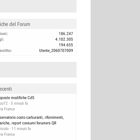
tiche del Forum
ioni
186.247
gi
4.102.305
194.655
scritto
Utente_2060707009
ecenti
oposte modifiche CdS
zzo72
5 minuti fa
na Franca
servatorio costo carburanti, rifornimenti,
cariche, report consumi forumers QR
ricolo
11 minuti fa
na Franca