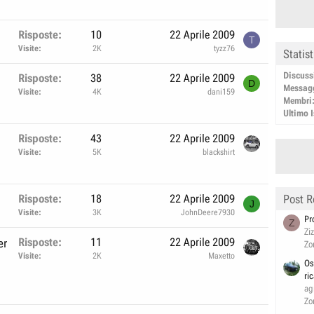
Risposte
10
22 Aprile 2009
T
Visite
2K
tyzz76
Statis
Discuss
Risposte
38
22 Aprile 2009
D
Messag
Visite
4K
dani159
Membri
Ultimo I
Risposte
43
22 Aprile 2009
Visite
5K
blackshirt
Risposte
18
22 Aprile 2009
Post R
J
Visite
3K
JohnDeere7930
Pr
Z
Zi
Risposte
11
22 Aprile 2009
er
Zo
Visite
2K
Maxetto
Os
ri
ag
Zo