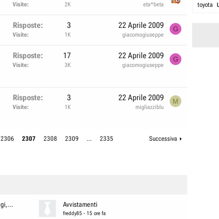
Visite
2K
eta*beta
toyota
Risposte
3
22 Aprile 2009
G
Visite
1K
giacomogiuseppe
Risposte
17
22 Aprile 2009
G
Visite
3K
giacomogiuseppe
Risposte
3
22 Aprile 2009
M
Visite
1K
migliazziblu
2306
2307
2308
2309
…
2335
Successiva
i,...
Avvistamenti
freddy85
-
15 ore fa