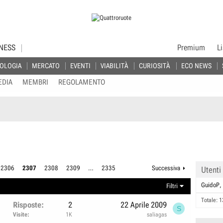
NESS
Premium
L
OLOGIA
MERCATO
EVENTI
VIABILITÀ
CURIOSITÀ
ECO NEWS
EDIA
MEMBRI
REGOLAMENTO
2306
2307
2308
2309
…
2335
Successiva
Utenti
GuidoP
Filtri
Totale: 1
Risposte
2
22 Aprile 2009
S
Visite
1K
saliagas