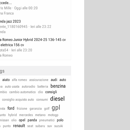
ccede...
ris Mille
Oggi alle 00:20
na Franca
nda jazz 2023
ente_1180160945
Ieri alle 23:22
nda
fa Romeo Junior Hybrid 2024-25 136-145 cv
 elettrica 156 cv
lota54
Ieri alle 23:20
fa Romeo
ags
aiuto
audi
auto
alfa romeo
assicurazione
benzina
va
auto usata
autoradio
batteria
consigli
ambio
cambio automatico
clio
diesel
consiglio acquisto auto
consumi
gpl
ford
iesta
frizione
garanzia
golf
unto
hybrid
mercedes
metano
motogp
opel
panda
polo
nissan
olio
pneumatici
renault
a
punto
seat
subaru
suv
suzuki