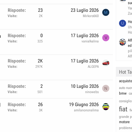
su
Ya
Risposte
23
23 Luglio 2026
M
Zo
Visite
2K
Mirkors660
Ho
U
Ut
Ho
Risposte
0
17 Luglio 2026
a
V
Al
Visite
325
vanialkalina
ed
pi
Al
Risposte
2K
17 Luglio 2026
Visite
297K
ALGEPA
Hot T
acquisto
Risposte
2
10 Luglio 2026
auto nuo
N
Visite
501
ninowebs
bmw
c
consiglio
Risposte
26
19 Giugno 2026
l
fiat
Visite
3K
amilanononalima
f
grande p
motore
problem