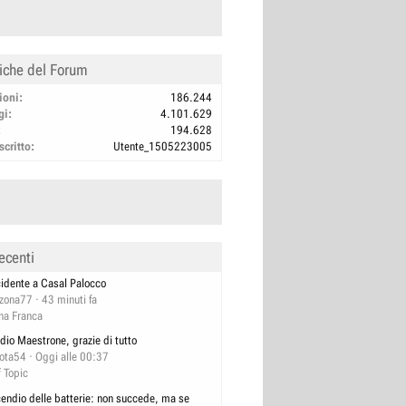
tiche del Forum
ioni
186.244
gi
4.101.629
194.628
scritto
Utente_1505223005
ecenti
cidente a Casal Palocco
izona77
43 minuti fa
na Franca
dio Maestrone, grazie di tutto
lota54
Oggi alle 00:37
f Topic
cendio delle batterie: non succede, ma se