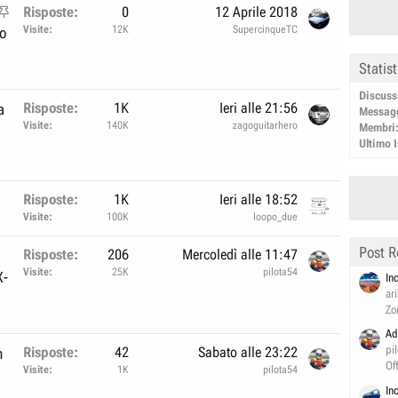
I
Risposte
0
12 Aprile 2018
n
Visite
12K
SupercinqueTC
o
e
Statis
v
i
Discuss
Risposte
1K
Ieri alle 21:56
a
d
Messag
Visite
140K
zagoguitarhero
e
Membri
Ultimo I
n
z
a
Risposte
1K
Ieri alle 18:52
Visite
100K
loopo_due
Post R
Risposte
206
Mercoledì alle 11:47
Visite
25K
pilota54
X-
In
ar
Zo
Ad
pi
Risposte
42
Sabato alle 23:22
n
Of
Visite
1K
pilota54
In