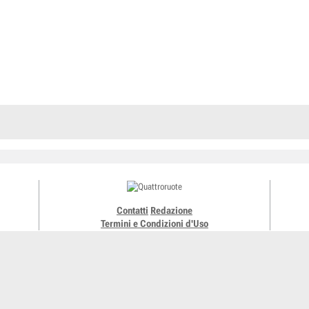
Contatti
Redazione
Termini e Condizioni d'Uso
Meridiani Montagne
Ruoteclassiche
Motonline
Editoriale Domus
Montagn
Pubblicità
ShopED
. Mazzocchi, 1/3 20089 Rozzano (Mi) - Codice fiscale, partita IVA e iscrizione al Registro delle Imp