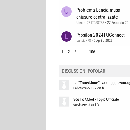
Problema Lancia musa
U
chiusure centralizzate
Utente_2847058738
27 Febbraio 20
[Ypsilon 2024] UConnect
L
LanciaXF8
7 Aprile 2026
1
2
3
…
106
DISCUSSIONI POPOLARI
La "Transizione": vantaggi, svantagg
Carloantonio70
-
7 ore fa
Scénic XMod - Topic Ufficiale
quicktake
-
3 anni fa