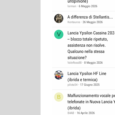
un’opinione)
lorman
6 Maggio 2026
A differenza di Stellantis...
Kentauros
26 Maggio 2026
Lancia Ypsilon Cassina 202
V
– blocco totale ripetuto,
assistenza non risolve.
Qualcuno nella stessa
situazione?
ValeRoss88
8 Maggio 2026
Lancia Ypsilon HF Line
(ibrida e termica)
pilota54
17 Giugno 2025
Malfunzionamento vocale p
B
telefonate in Nuova Lancia 
(ibrida)
BAAB
16 Aprile 2026