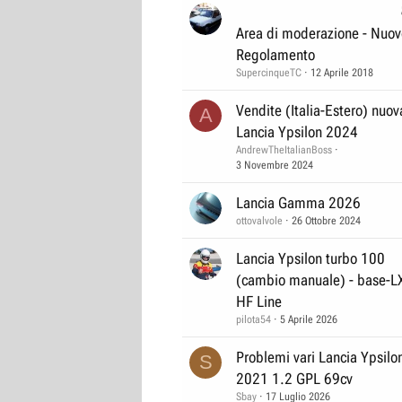
Area di moderazione - Nuov
Regolamento
SupercinqueTC
12 Aprile 2018
Vendite (Italia-Estero) nuov
A
Lancia Ypsilon 2024
AndrewTheItalianBoss
3 Novembre 2024
Lancia Gamma 2026
ottovalvole
26 Ottobre 2024
Lancia Ypsilon turbo 100
(cambio manuale) - base-L
HF Line
pilota54
5 Aprile 2026
Problemi vari Lancia Ypsilo
S
2021 1.2 GPL 69cv
Sbay
17 Luglio 2026