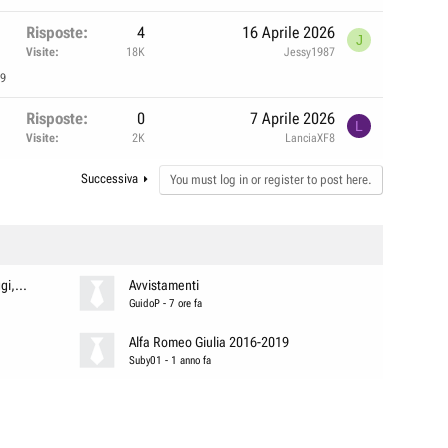
Risposte
4
16 Aprile 2026
J
Visite
18K
Jessy1987
19
Risposte
0
7 Aprile 2026
L
Visite
2K
LanciaXF8
Successiva
You must log in or register to post here.
i,...
Avvistamenti
GuidoP
-
7 ore fa
Alfa Romeo Giulia 2016-2019
Suby01
-
1 anno fa