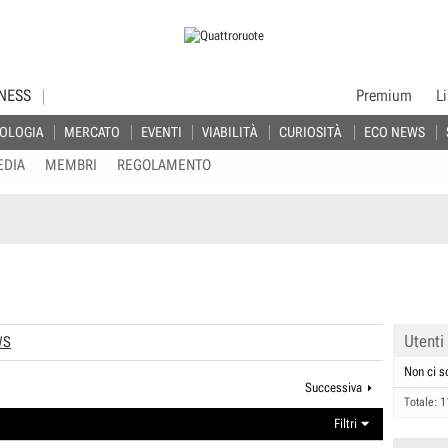
NESS
Premium
L
OLOGIA
MERCATO
EVENTI
VIABILITÀ
CURIOSITÀ
ECO NEWS
EDIA
MEMBRI
REGOLAMENTO
Utenti
WS
Non ci s
Successiva
Totale: 1
Filtri