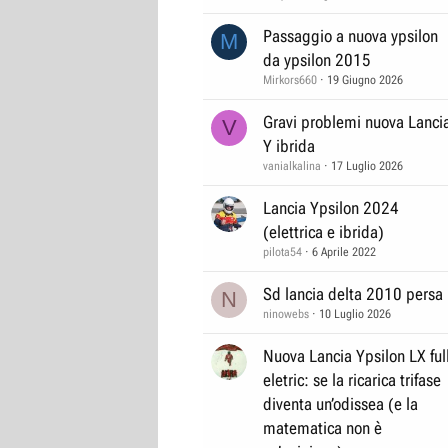
Passaggio a nuova ypsilon
M
da ypsilon 2015
Mirkors660
19 Giugno 2026
Gravi problemi nuova Lanci
V
Y ibrida
vanialkalina
17 Luglio 2026
Lancia Ypsilon 2024
(elettrica e ibrida)
pilota54
6 Aprile 2022
Sd lancia delta 2010 persa
N
ninowebs
10 Luglio 2026
Nuova Lancia Ypsilon LX ful
eletric: se la ricarica trifase
diventa un’odissea (e la
matematica non è