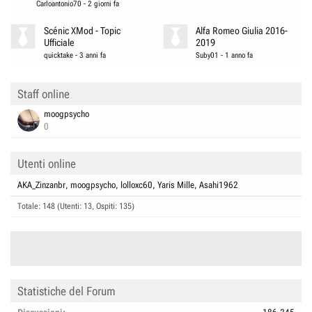
Carloantonio70
-
2 giorni fa
Scénic XMod - Topic
Alfa Romeo Giulia 2016-
Ufficiale
2019
quicktake
-
3 anni fa
Suby01
-
1 anno fa
Staff online
moogpsycho
0
Utenti online
AKA_Zinzanbr
moogpsycho
lolloxc60
Yaris Mille
Asahi1962
Totale: 148 (Utenti: 13, Ospiti: 135)
Statistiche del Forum