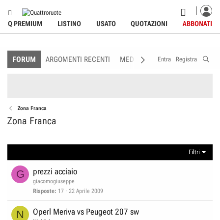
Q PREMIUM
LISTINO
USATO
QUOTAZIONI
ABBONATI
FORUM
ARGOMENTI RECENTI
MEDIA
MEMBRI
REGOLAME
Entra
Registra
Zona Franca
Zona Franca
Filtri
prezzi acciaio
G
giacomogiuseppe
Risposte
17
22 Aprile 2009
Operl Meriva vs Peugeot 207 sw
N