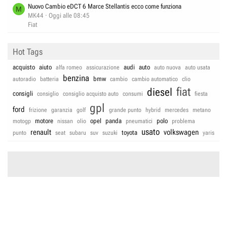
Nuovo Cambio eDCT 6 Marce Stellantis ecco come funziona
M
MK44
Oggi alle 08:45
Fiat
Hot Tags
acquisto
aiuto
audi
auto
alfa romeo
assicurazione
auto nuova
auto usata
benzina
bmw
autoradio
batteria
cambio
cambio automatico
clio
fiat
diesel
consigli
consiglio
consiglio acquisto auto
consumi
fiesta
gpl
ford
frizione
garanzia
golf
grande punto
hybrid
mercedes
metano
motore
opel
panda
polo
motogp
nissan
olio
pneumatici
problema
usato
renault
volkswagen
toyota
punto
seat
subaru
suv
suzuki
yaris