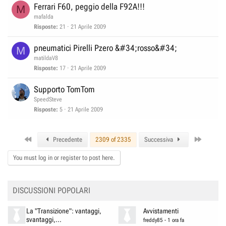
Ferrari F60, peggio della F92A!!!
M
mafalda
Risposte
21
21 Aprile 2009
pneumatici Pirelli Pzero &#34;rosso&#34;
M
matildaV8
Risposte
17
21 Aprile 2009
Supporto TomTom
SpeedSteve
Risposte
5
21 Aprile 2009
First
Last
Precedente
2309 of 2335
Successiva
You must log in or register to post here.
DISCUSSIONI POPOLARI
La "Transizione": vantaggi,
Avvistamenti
svantaggi,...
freddy85
-
1 ora fa