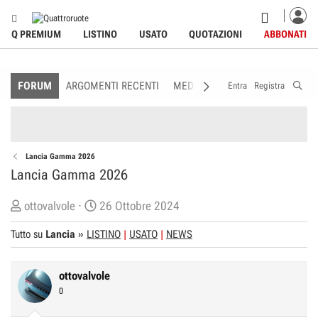
Q PREMIUM
LISTINO
USATO
QUOTAZIONI
ABBONATI
FORUM
ARGOMENTI RECENTI
MEDIA
MEMBRI
REGOLAME
Entra
Registra
Lancia Gamma 2026
Lancia Gamma 2026
C
D
ottovalvole
26 Ottobre 2024
r
a
Tutto su
Lancia
»
LISTINO
USATO
NEWS
e
t
a
a
t
d
ottovalvole
o
i
0
r
I