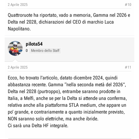
n
2 Aprile 2025
#10
s
:
Quattroruote ha riportato, vado a memoria, Gamma nel 2026 e
Delta nel 2028, dichiarazioni del CEO di marchio Luca
Napolitano.
pilota54
0
Membro dello Staff
2 Aprile 2025
#11
Ecco, ho trovato l’articolo, datato dicembre 2024, quindi
abbastanza recente. Gamma “nella seconda metà del 2026”,
Delta nel 2028 (purtroppo), entrambe saranno prodotte in
Italia, a Melfi, anche se per la Delta si attende una conferma,
relativa anche alla piattaforma STLA medium, che appare un
po’ grande, e contrariamente a quanto inizialmente previsto,
NON saranno solo elettriche, ma anche ibride.
Ci sarà una Delta HF integrale.