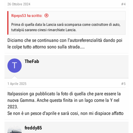
n
26 Ottobre 2024
#4
s
:
Ripeps53 ha scritto:
Prima di quella data la Lancia sarà scomparsa come costruttore di auto,
tuttalpiù saranno cinesi rimarchiate Lancia.
Diciamo che se continuano con l'autoreferenzialità dando poi
le colpe tutto attorno sono sulla strada....
TheFab
T
1 Aprile 2025
#5
Italpassion ga pubblicato la foto di quella che pare essere la
nuova Gamma. Anche questa finita in un lago come la Y nel
2023.
Se non è un pesce d'aprile e sarà cosi, non mi dispiace affatto
freddy85