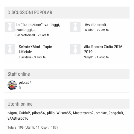
DISCUSSIONI POPOLARI
La "Transizione": vantaggi,
Avvistamenti
svantaggi,...
GuidoP
-
22 ore fa
Carloantonio70
-
22 ore fa
Scénic XMod - Topic
Alfa Romeo Giulia 2016-
Ufficiale
2019
quicktake
-
3 anni fa
Suby01
-
1 anno fa
Staff online
pilota54
0
Utenti online
rvignn
GuidoP
pilota54
plillo
Wilson65
Mastertanto2
omniae
?angelo0
SAABTurbo16
Totale: 198 (Utenti: 11, Ospiti: 187)