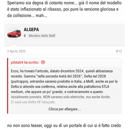
Speriamo sia degna di cotanto nome... già il nome del modello
è stato inflazionato al ribasso, poi pure la versione gloriosa e
da collezione... mah...
ALGEPA
0
Membro dello Staff
2 Aprile 2025
#13
pilota54 ha scritto:
Ecco, ho trovato l’articolo, datato dicembre 2024, quindi abbastanza
recente. Gamma “nella seconda metà del 2026”, Delta nel 2028
(purtroppo), entrambe saranno prodotte in Italia, a Melfi, anche se per la
Delta si attende una conferma, relativa anche alla piattaforma STLA
medium, che appare un po’ grande, e contrariamente a quanto
inizialmente previsto, NON saranno solo elettriche, ma anche ibride.
Ci sarà una Delta HF integrale.
Clicca per allargare...
Lancia - Nuove Delta e Gamma: le ultime sul futuro
Il ceo Luca Napolitano ha fatto il punto sul rilancio del brand: "La Delta
no non sono teaser, oggi su di un portale di cui si è fatto credo
potrebbe non nascere su Stla Medium"