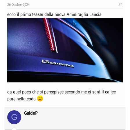
e
n
26 Ottobre 2024
#1
D
i
ecco il primo teaser della nuova Ammiraglia Lancia
i
z
s
i
c
o
u
s
s
i
o
n
e
da quel poco che si percepisce secondo me ci sarà il calice
pure nella coda
GuidoP
G