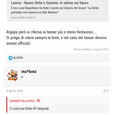
Lancia - Nuove Delta e Gamma: le ultime sul futuro
Il ceo Luca Napolitano ha fatto il punto sul rilancio del brand: "La Delta
potrebbe non nascere su Stla Medium"
www.quattroruote.it
Algepa però si riferiva ai teaser più o meno fantasiosi…
Si prega di citare sempre le fonti, e nel caso dei teaser devono
essere ufficiali.
Ultima modifica:
2 Aprile 2025
R
ALGEPA
e
a
c
eta*beta
t
0
i
o
n
2 Aprile 2025
#12
s
:
pilota54 ha scritto:
Ci sarà una Delta HF integrale