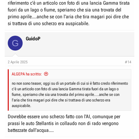
riferimento c'è un articolo con foto di una lancia Gamma tirata
www.quattroruote.it
fuori da un lago o fiume, speriamo che sia una trovata del
primo aprile....anche se con l'aria che tira magari poi dire che
Algepa però si riferiva ai teaser più o meno fantasiosi…
si trattava di uno scherzo era auspicabile.
Si prega di citare sempre le fonti, e nel caso dei teaser devono essere
ufficiali.
GuidoP
G
2 Aprile 2025
#14
ALGEPA ha scritto:
no non sono teaser, oggi su di un portale di cui si è fatto credo riferimento
c'è un articolo con foto di una lancia Gamma tirata fuori da un lago o
fiume, speriamo che sia una trovata del primo aprile....anche se con
l'aria che tira magari poi dire che si trattava di uno scherzo era
auspicabile.
Dovrebbe essere uno scherzo fatto con l'AI, comunque per
prassi le auto Stellantis in collaudo non di rado vengono
battezzate dall'acqua....