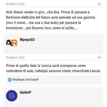
26 Ottobre 2024
#2
Visti diversi render in giro...che dire. Prima di pensare a
Berlinone elettriche del futuro avrei pensato ad una gamma
(non il nome... ma una o due auto) per passare la
transizione....poi faranno loro, come al solito....
Ripeps53
26 Ottobre 2024
#3
Prima di quella data la Lancia sarà scomparsa come
costruttore di auto, tuttalpiù saranno cinesi rimarchiate Lancia.
R
ShipShape
and
GuidoP
e
a
c
GuidoP
G
t
i
o