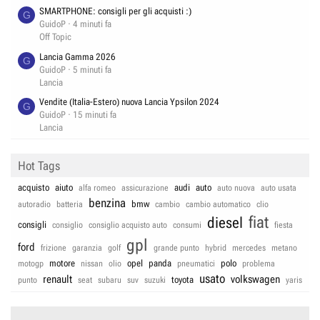
SMARTPHONE: consigli per gli acquisti :)
G
GuidoP
4 minuti fa
Off Topic
Lancia Gamma 2026
G
GuidoP
5 minuti fa
Lancia
Vendite (Italia-Estero) nuova Lancia Ypsilon 2024
G
GuidoP
15 minuti fa
Lancia
Hot Tags
acquisto
aiuto
audi
auto
alfa romeo
assicurazione
auto nuova
auto usata
benzina
bmw
autoradio
batteria
cambio
cambio automatico
clio
fiat
diesel
consigli
consiglio
consiglio acquisto auto
consumi
fiesta
gpl
ford
frizione
garanzia
golf
grande punto
hybrid
mercedes
metano
motore
opel
panda
polo
motogp
nissan
olio
pneumatici
problema
usato
renault
volkswagen
toyota
punto
seat
subaru
suv
suzuki
yaris