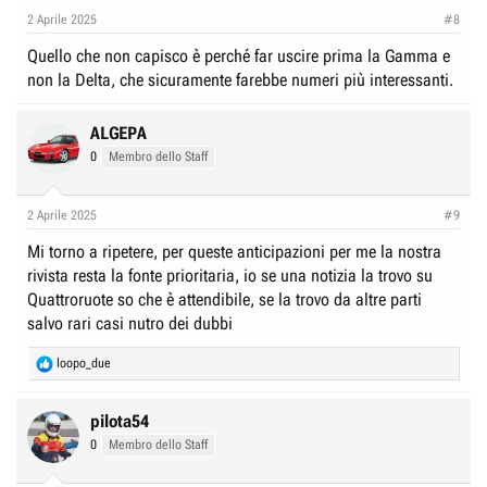
2 Aprile 2025
#8
Quello che non capisco è perché far uscire prima la Gamma e
non la Delta, che sicuramente farebbe numeri più interessanti.
ALGEPA
0
Membro dello Staff
2 Aprile 2025
#9
Mi torno a ripetere, per queste anticipazioni per me la nostra
rivista resta la fonte prioritaria, io se una notizia la trovo su
Quattroruote so che è attendibile, se la trovo da altre parti
salvo rari casi nutro dei dubbi
R
loopo_due
e
a
c
pilota54
t
0
Membro dello Staff
i
o