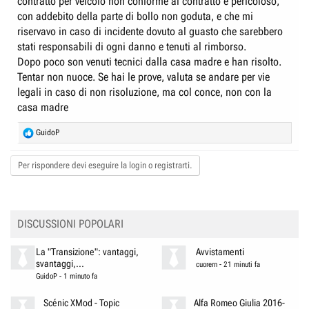
contratto per veicolo non conforme al contratto e pericoloso,
con addebito della parte di bollo non goduta, e che mi
riservavo in caso di incidente dovuto al guasto che sarebbero
stati responsabili di ogni danno e tenuti al rimborso.
Dopo poco son venuti tecnici dalla casa madre e han risolto.
Tentar non nuoce. Se hai le prove, valuta se andare per vie
legali in caso di non risoluzione, ma col conce, non con la
casa madre
R
GuidoP
e
a
Per rispondere devi eseguire la login o registrarti.
c
t
i
o
n
DISCUSSIONI POPOLARI
s
:
La "Transizione": vantaggi,
Avvistamenti
svantaggi,...
cuorern
-
21 minuti fa
GuidoP
-
1 minuto fa
Scénic XMod - Topic
Alfa Romeo Giulia 2016-