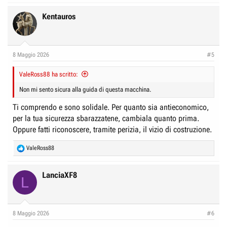
a
c
Kentauros
t
i
o
n
8 Maggio 2026
#5
s
:
ValeRoss88 ha scritto:
Non mi sento sicura alla guida di questa macchina.
Ti comprendo e sono solidale. Per quanto sia antieconomico,
per la tua sicurezza sbarazzatene, cambiala quanto prima.
Oppure fatti riconoscere, tramite perizia, il vizio di costruzione.
R
ValeRoss88
e
a
c
LanciaXF8
L
t
i
o
n
8 Maggio 2026
#6
s
: