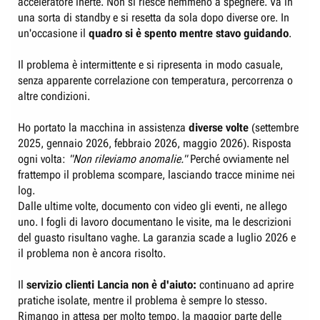
acceleratore inerte. Non si riesce nemmeno a spegnere. Va in
una sorta di standby e si resetta da sola dopo diverse ore. In
un'occasione il
quadro si è spento mentre stavo guidando
.
Il problema è intermittente e si ripresenta in modo casuale,
senza apparente correlazione con temperatura, percorrenza o
altre condizioni.
Ho portato la macchina in assistenza
diverse volte
(settembre
2025, gennaio 2026, febbraio 2026, maggio 2026). Risposta
ogni volta:
"Non rileviamo anomalie."
Perché ovviamente nel
frattempo il problema scompare, lasciando tracce minime nei
log.
Dalle ultime volte, documento con video gli eventi, ne allego
uno. I fogli di lavoro documentano le visite, ma le descrizioni
del guasto risultano vaghe. La garanzia scade a luglio 2026 e
il problema non è ancora risolto.
Il
servizio clienti Lancia non è d'aiuto:
continuano ad aprire
pratiche isolate, mentre il problema è sempre lo stesso.
Rimango in attesa per molto tempo, la maggior parte delle