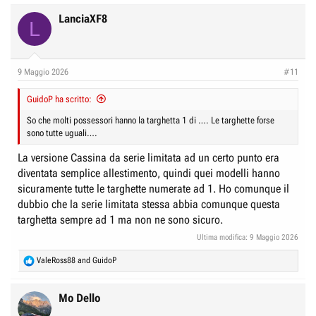
a
Grazie a chiunque voglia condividere la propria esperienza.
c
LanciaXF8
L
Valentina
t
i
o
n
9 Maggio 2026
#11
s
:
GuidoP ha scritto:
So che molti possessori hanno la targhetta 1 di …. Le targhette forse
sono tutte uguali….
La versione Cassina da serie limitata ad un certo punto era
diventata semplice allestimento, quindi quei modelli hanno
sicuramente tutte le targhette numerate ad 1. Ho comunque il
dubbio che la serie limitata stessa abbia comunque questa
targhetta sempre ad 1 ma non ne sono sicuro.
Ultima modifica:
9 Maggio 2026
R
ValeRoss88
and
GuidoP
e
a
c
Mo Dello
t