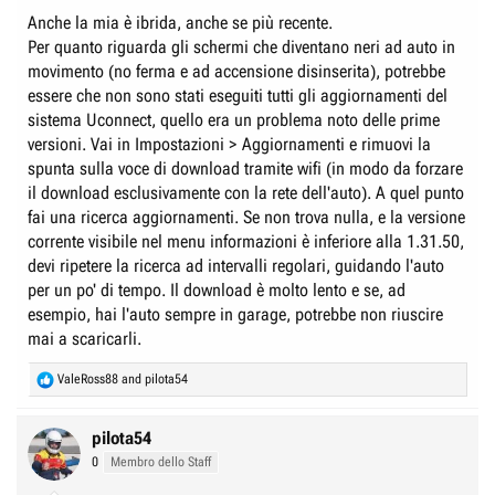
:
Anche la mia è ibrida, anche se più recente.
Per quanto riguarda gli schermi che diventano neri ad auto in
movimento (no ferma e ad accensione disinserita), potrebbe
essere che non sono stati eseguiti tutti gli aggiornamenti del
sistema Uconnect, quello era un problema noto delle prime
versioni. Vai in Impostazioni > Aggiornamenti e rimuovi la
spunta sulla voce di download tramite wifi (in modo da forzare
il download esclusivamente con la rete dell'auto). A quel punto
fai una ricerca aggiornamenti. Se non trova nulla, e la versione
corrente visibile nel menu informazioni è inferiore alla 1.31.50,
devi ripetere la ricerca ad intervalli regolari, guidando l'auto
per un po' di tempo. Il download è molto lento e se, ad
esempio, hai l'auto sempre in garage, potrebbe non riuscire
mai a scaricarli.
R
ValeRoss88
and
pilota54
e
a
c
pilota54
t
0
Membro dello Staff
i
o