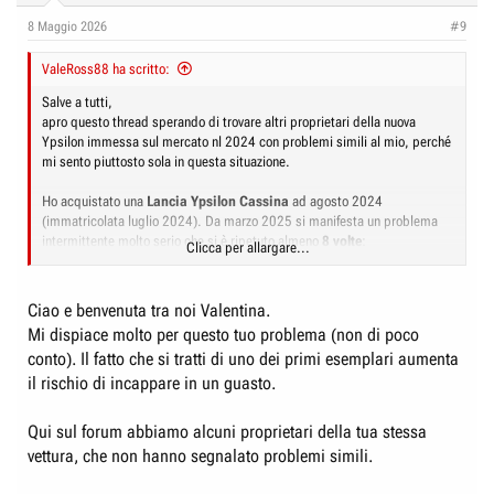
n
8 Maggio 2026
#9
s
:
ValeRoss88 ha scritto:
Salve a tutti,
apro questo thread sperando di trovare altri proprietari della nuova
Ypsilon immessa sul mercato nl 2024 con problemi simili al mio, perché
mi sento piuttosto sola in questa situazione.
Ho acquistato una
Lancia Ypsilon Cassina
ad agosto 2024
(immatricolata luglio 2024). Da marzo 2025 si manifesta un problema
intermittente molto serio che si è ripetuto almeno
8 volte
:
Clicca per allargare...
La macchina si accende regolarmente, ma va in
blocco totale
: nessuna
marcia inseribile, nessun comando risponde, acceleratore inerte. Non si
Ciao e benvenuta tra noi Valentina.
riesce nemmeno a spegnere. Va in una sorta di standby e si resetta da
Mi dispiace molto per questo tuo problema (non di poco
sola dopo diverse ore. In un'occasione il
quadro si è spento mentre
conto). Il fatto che si tratti di uno dei primi esemplari aumenta
stavo guidando
.
il rischio di incappare in un guasto.
Il problema è intermittente e si ripresenta in modo casuale, senza
apparente correlazione con temperatura, percorrenza o altre condizioni.
Qui sul forum abbiamo alcuni proprietari della tua stessa
vettura, che non hanno segnalato problemi simili.
Ho portato la macchina in assistenza
diverse volte
(settembre 2025,
gennaio 2026, febbraio 2026, maggio 2026). Risposta ogni volta:
"Non