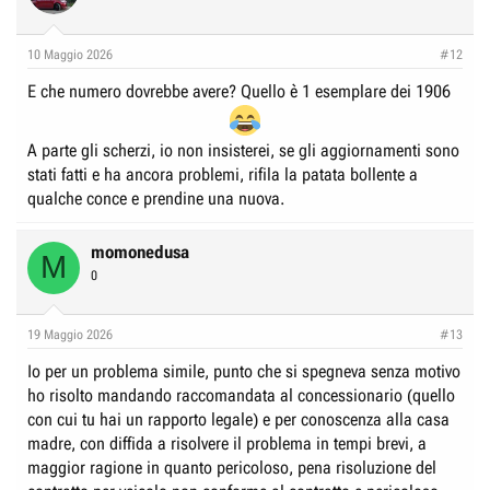
i
o
n
10 Maggio 2026
#12
s
:
E che numero dovrebbe avere? Quello è 1 esemplare dei 1906
A parte gli scherzi, io non insisterei, se gli aggiornamenti sono
stati fatti e ha ancora problemi, rifila la patata bollente a
qualche conce e prendine una nuova.
momonedusa
M
0
19 Maggio 2026
#13
Io per un problema simile, punto che si spegneva senza motivo
ho risolto mandando raccomandata al concessionario (quello
con cui tu hai un rapporto legale) e per conoscenza alla casa
madre, con diffida a risolvere il problema in tempi brevi, a
maggior ragione in quanto pericoloso, pena risoluzione del