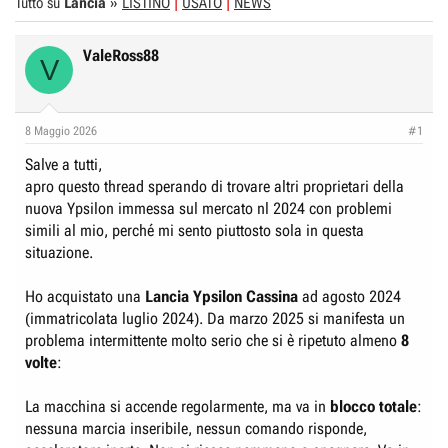
t
d
Tutto su
Lancia
»
LISTINO
USATO
NEWS
o
i
r
I
ValeRoss88
V
e
n
D
i
i
z
8 Maggio 2026
#1
s
i
Salve a tutti,
c
o
apro questo thread sperando di trovare altri proprietari della
u
nuova Ypsilon immessa sul mercato nl 2024 con problemi
s
simili al mio, perché mi sento piuttosto sola in questa
s
situazione.
i
o
Ho acquistato una
Lancia Ypsilon Cassina
ad agosto 2024
n
(immatricolata luglio 2024). Da marzo 2025 si manifesta un
e
problema intermittente molto serio che si è ripetuto almeno
8
volte
:
La macchina si accende regolarmente, ma va in
blocco totale
:
nessuna marcia inseribile, nessun comando risponde,