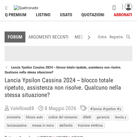
Q PREMIUM
LISTINO
USATO
QUOTAZIONI
ABBONATI
FORUM
ARGOMENTI RECENTI
MEDIA
MEMBRI
REGOLAME
Entra
Registra
Lancia Ypsilon Cassina 2024 – blocco totale ripetuto, assistenza non risolve.
Qualcuno nella stessa situazione?
Lancia Ypsilon Cassina 2024 – blocco totale
ripetuto, assistenza non risolve. Qualcuno nella
stessa situazione?
C
D
T
ValeRoss88
8 Maggio 2026
#lancia #ypsilon #y
r
a
a
anomalia
blocco auto
codice del consumo
difetti
garanzia
lancia y
e
t
g
lanciacassina
messa in mora
stellantis
trazione elettrica
a
a
s