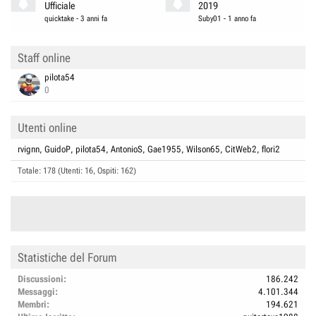
Ufficiale
2019
quicktake
-
3 anni fa
Suby01
-
1 anno fa
Staff online
pilota54
0
Utenti online
rvignn
GuidoP
pilota54
AntonioS
Gae1955
Wilson65
CitWeb2
flori2
Totale: 178 (Utenti: 16, Ospiti: 162)
Statistiche del Forum
Discussioni
186.242
Messaggi
4.101.344
Membri
194.621