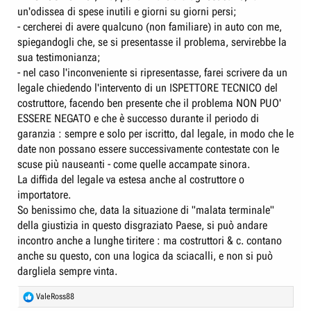
Non mi sento sicura alla guida di questa macchina.
un'odissea di spese inutili e giorni su giorni persi;
Cercando online ho trovato segnalazioni simili: altri proprietari di Ypsilon
- cercherei di avere qualcuno (non familiare) in auto con me,
2024 riportano blocchi del cambio automatico, messaggi di anomalia
della trazione, motore spento in marcia. Non sembra un caso isolato.
spiegandogli che, se si presentasse il problema, servirebbe la
sua testimonianza;
- nel caso l'inconveniente si ripresentasse, farei scrivere da un
Chiedo:
legale chiedendo l'intervento di un ISPETTORE TECNICO del
Qualcuno ha avuto lo stesso tipo di blocco sulla nuova Ypsilon?
costruttore, facendo ben presente che il problema NON PUO'
Come vi siete mossi con l'assistenza?
ESSERE NEGATO e che è successo durante il periodo di
Qualcuno è riuscito a far diagnosticare il problema o ha ottenuto una
garanzia : sempre e solo per iscritto, dal legale, in modo che le
risposta concreta da Lancia/Stellantis?
date non possano essere successivamente contestate con le
Grazie a chiunque voglia condividere la propria esperienza.
scuse più nauseanti - come quelle accampate sinora.
Valentina
La diffida del legale va estesa anche al costruttore o
importatore.
So benissimo che, data la situazione di "malata terminale"
della giustizia in questo disgraziato Paese, si può andare
incontro anche a lunghe tiritere : ma costruttori & c. contano
anche su questo, con una logica da sciacalli, e non si può
dargliela sempre vinta.
R
ValeRoss88
e