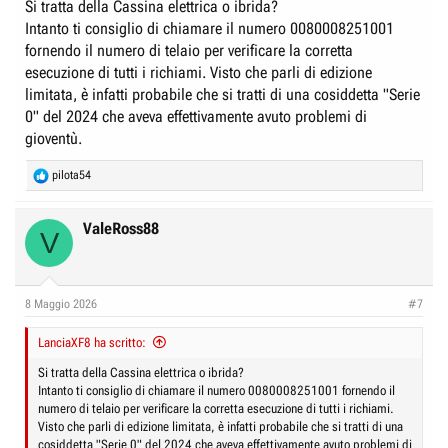
Si tratta della Cassina elettrica o ibrida?
Intanto ti consiglio di chiamare il numero 0080008251001
fornendo il numero di telaio per verificare la corretta
esecuzione di tutti i richiami. Visto che parli di edizione
limitata, è infatti probabile che si tratti di una cosiddetta "Serie
0" del 2024 che aveva effettivamente avuto problemi di
gioventù.
R
pilota54
e
a
c
ValeRoss88
V
t
i
o
n
8 Maggio 2026
#7
s
:
LanciaXF8 ha scritto:
Si tratta della Cassina elettrica o ibrida?
Intanto ti consiglio di chiamare il numero 0080008251001 fornendo il
numero di telaio per verificare la corretta esecuzione di tutti i richiami.
Visto che parli di edizione limitata, è infatti probabile che si tratti di una
cosiddetta "Serie 0" del 2024 che aveva effettivamente avuto problemi di