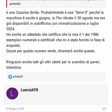
gioventù.
é una Cassina ibrida. Probabilmente è una "Serie 0" perché la
macchina è uscita a giugno, io l'ho ritirata il 30 agosto ma era
già disponibili in autofficina con immatricolazione a luglio
2024.
Ho anche un attestato che certifica che la mia è 1 dei 1906
esemplari numerati e certificati che mi è stato fornito in fase di
acquisto.
Grazie per questo numero verde, chiamerò anche questo.
Ringrazio anche tutti gli altri utenti per lo scambio di pareri.
Valentina
R
pilota54
e
a
c
LanciaXF8
L
t
i
o
n
8 Maggio 2026
#8
s