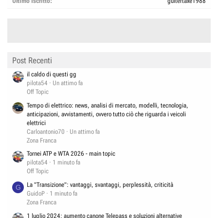
Ultimo Iscritto
guitertaxe1988
Post Recenti
il caldo di questi gg
pilota54
Un attimo fa
Off Topic
Tempo di elettrico: news, analisi di mercato, modelli, tecnologia,
anticipazioni, avvistamenti, ovvero tutto ciò che riguarda i veicoli
elettrici
Carloantonio70
Un attimo fa
Zona Franca
Tornei ATP e WTA 2026 - main topic
pilota54
1 minuto fa
Off Topic
La "Transizione": vantaggi, svantaggi, perplessità, criticità
G
GuidoP
1 minuto fa
Zona Franca
1 luglio 2024: aumento canone Telepass e soluzioni alternative