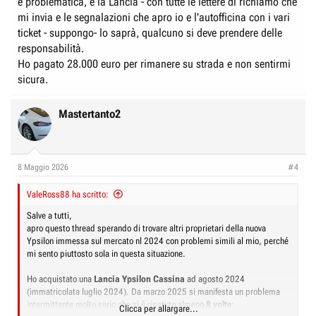
è problematica, e la Lancia - con tutte le lettere di richiamo che
mi invia e le segnalazioni che apro io e l'autofficina con i vari
ticket - suppongo- lo saprà, qualcuno si deve prendere delle
responsabilità.
Ho pagato 28.000 euro per rimanere su strada e non sentirmi
sicura.
Mastertanto2
8 Maggio 2026
#4
ValeRoss88 ha scritto:
Salve a tutti,
apro questo thread sperando di trovare altri proprietari della nuova
Ypsilon immessa sul mercato nl 2024 con problemi simili al mio, perché
mi sento piuttosto sola in questa situazione.
Ho acquistato una
Lancia Ypsilon Cassina
ad agosto 2024
(immatricolata luglio 2024). Da marzo 2025 si manifesta un problema
intermittente molto serio che si è ripetuto almeno
8 volte
:
Clicca per allargare...