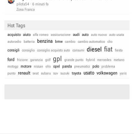
pilota54
6 minuti fa
Zona Franca
Hot Tags
acquisto
aiuto
audi
auto
alfa romeo
assicurazione
auto nuova
auto usata
benzina
bmw
autoradio
batteria
cambio
cambio automatico
clio
fiat
diesel
consigli
consiglio
consiglio acquisto auto
consumi
fiesta
gpl
ford
frizione
garanzia
golf
grande punto
hybrid
mercedes
metano
motore
opel
panda
polo
motogp
nissan
olio
pneumatici
problema
usato
renault
volkswagen
toyota
punto
seat
subaru
suv
suzuki
yaris