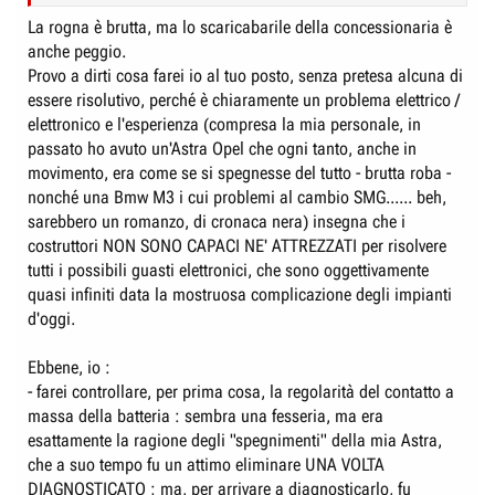
La macchina si accende regolarmente, ma va in
blocco totale
: nessuna
La rogna è brutta, ma lo scaricabarile della concessionaria è
marcia inseribile, nessun comando risponde, acceleratore inerte. Non si
anche peggio.
riesce nemmeno a spegnere. Va in una sorta di standby e si resetta da
Provo a dirti cosa farei io al tuo posto, senza pretesa alcuna di
sola dopo diverse ore. In un'occasione il
quadro si è spento mentre
essere risolutivo, perché è chiaramente un problema elettrico /
stavo guidando
.
elettronico e l'esperienza (compresa la mia personale, in
Il problema è intermittente e si ripresenta in modo casuale, senza
passato ho avuto un'Astra Opel che ogni tanto, anche in
apparente correlazione con temperatura, percorrenza o altre condizioni.
movimento, era come se si spegnesse del tutto - brutta roba -
nonché una Bmw M3 i cui problemi al cambio SMG...... beh,
Ho portato la macchina in assistenza
diverse volte
(settembre 2025,
sarebbero un romanzo, di cronaca nera) insegna che i
gennaio 2026, febbraio 2026, maggio 2026). Risposta ogni volta:
"Non
rileviamo anomalie."
Perché ovviamente nel frattempo il problema
costruttori NON SONO CAPACI NE' ATTREZZATI per risolvere
scompare, lasciando tracce minime nei log.
tutti i possibili guasti elettronici, che sono oggettivamente
Dalle ultime volte, documento con video gli eventi, ne allego uno. I fogli di
quasi infiniti data la mostruosa complicazione degli impianti
lavoro documentano le visite, ma le descrizioni del guasto risultano
d'oggi.
vaghe. La garanzia scade a luglio 2026 e il problema non è ancora
risolto.
Ebbene, io :
Il
servizio clienti Lancia non è d'aiuto:
continuano ad aprire pratiche
- farei controllare, per prima cosa, la regolarità del contatto a
isolate, mentre il problema è sempre lo stesso. Rimango in attesa per
massa della batteria : sembra una fesseria, ma era
molto tempo, la maggior parte delle volte mi rispondono operatori
esattamente la ragione degli "spegnimenti" della mia Astra,
dall'estero che l'unica cosa che fanno è rimandarti ad un altro operatore,
sempre straniero, che alla fine riattacca.
che a suo tempo fu un attimo eliminare UNA VOLTA
DIAGNOSTICATO ; ma, per arrivare a diagnosticarlo, fu