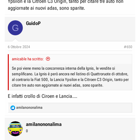
Ypsilon e la Citroen C3 Origin, tanto per citare tre auto non
aggiornate ai nuovi adas, sono sparite.
GuidoP
G
6 Ottobre 2024
#650
amicable ha scritto:
Se poi viene meno la concorrenza interna della Ignis, le vendite si
semplificano. La Ignis è però ancora nel listino di Quattroruote di ottobre,
al contrario la Fiat 500, la Lancia Ypsilon e la Citroen C3 Origin, tanto per
citare tre auto non aggiornate ai nuovi adas, sono sparite.
E infatti crollo di Ciroen e Lancia....
R
amilanononalima
e
a
c
amilanononalima
t
0
i
o