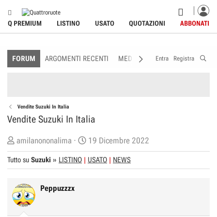
Q PREMIUM
LISTINO
USATO
QUOTAZIONI
ABBONATI
FORUM
ARGOMENTI RECENTI
MEDIA
MEMBRI
REGOLAME
Entra
Registra
Vendite Suzuki In Italia
Vendite Suzuki In Italia
C
D
amilanononalima
19 Dicembre 2022
r
a
Tutto su
Suzuki
»
LISTINO
USATO
NEWS
e
t
a
a
t
d
Peppuzzzx
o
i
r
I