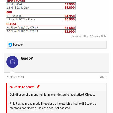
Ultima modifica:
6 Ottobre 2024
R
boosook
e
a
c
GuidoP
G
t
i
o
n
7 Ottobre 2024
#657
s
:
amicable ha scritto:
Quindi esserci o meno nei listini è un dettaglio facoltativo? Chiedo.
P.S. Fiat ha meno modelli (escluso gli elettrici) a listino di Suzuki, a
memoria non ricordo una cosa così nel passato.