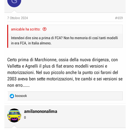
G
7 Ottobre 2024
#659
amicable ha scritto:
Intendevi dire sino a prima di FCA? Non ho memoria di così tanti modelli
in era FCA, in Italia almeno.
Certo prima di Marchionne, ossia della nuova dirigenza, con
Valletta e Agnelli il plus di fiat erano modelli versioni e
motorizzazioni. Nel suo piccolo anche la punto coi faroni del
2003 aveva ben sette motorizzazioni, tre cambi e sei versioni se
non erro......
R
boosook
e
a
c
amilanononalima
t
0
i
o