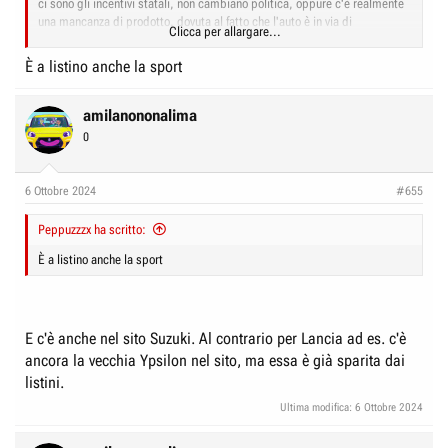
ci sono gli incentivi statali, non cambiano politica, oppure c'è realmente
una mancanza di prodotto, dovuta al fatto che l'auto è in via di
Clicca per allargare...
pensionamento ad es.
È a listino anche la sport
Vedi l'allegato 34596
Il listino di ottobre è aggiornato a giugno, ma se un modello non è più in
amilanononalima
commercio, lo tolgono, come hanno già fatto con Fiat, Citroen e Lancia
0
ad es.
6 Ottobre 2024
#655
Peppuzzzx ha scritto:
È a listino anche la sport
E c'è anche nel sito Suzuki. Al contrario per Lancia ad es. c'è
ancora la vecchia Ypsilon nel sito, ma essa è già sparita dai
listini.
Ultima modifica:
6 Ottobre 2024