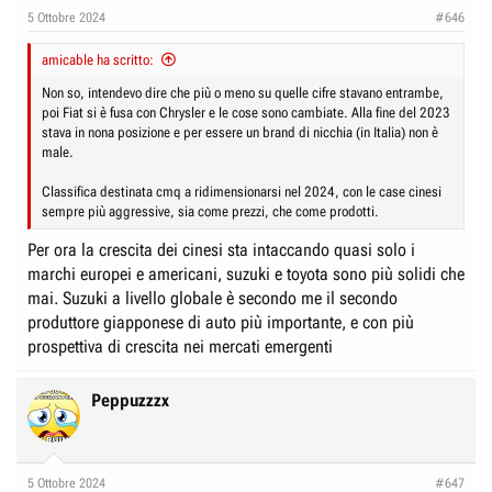
e
n
5 Ottobre 2024
#646
D
i
i
amicable ha scritto:
z
s
i
Non so, intendevo dire che più o meno su quelle cifre stavano entrambe,
c
poi Fiat si è fusa con Chrysler e le cose sono cambiate. Alla fine del 2023
o
stava in nona posizione e per essere un brand di nicchia (in Italia) non è
u
male.
s
s
Classifica destinata cmq a ridimensionarsi nel 2024, con le case cinesi
sempre più aggressive, sia come prezzi, che come prodotti.
i
o
Per ora la crescita dei cinesi sta intaccando quasi solo i
n
marchi europei e americani, suzuki e toyota sono più solidi che
mai. Suzuki a livello globale è secondo me il secondo
e
produttore giapponese di auto più importante, e con più
prospettiva di crescita nei mercati emergenti
Peppuzzzx
5 Ottobre 2024
#647