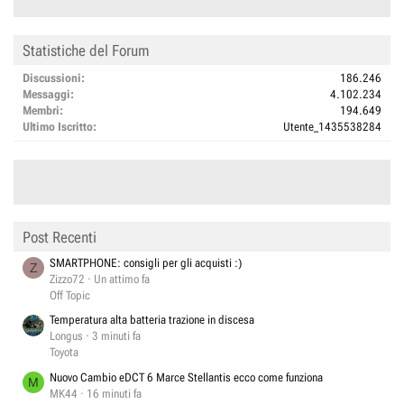
Statistiche del Forum
Discussioni
186.246
Messaggi
4.102.234
Membri
194.649
Ultimo Iscritto
Utente_1435538284
Post Recenti
SMARTPHONE: consigli per gli acquisti :)
Z
Zizzo72
Un attimo fa
Off Topic
Temperatura alta batteria trazione in discesa
Longus
3 minuti fa
Toyota
Nuovo Cambio eDCT 6 Marce Stellantis ecco come funziona
M
MK44
16 minuti fa