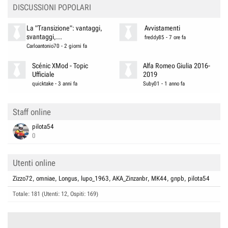
DISCUSSIONI POPOLARI
La "Transizione": vantaggi,
Avvistamenti
svantaggi,...
freddy85
-
7 ore fa
Carloantonio70
-
2 giorni fa
Scénic XMod - Topic
Alfa Romeo Giulia 2016-
Ufficiale
2019
quicktake
-
3 anni fa
Suby01
-
1 anno fa
Staff online
pilota54
0
Utenti online
Zizzo72
omniae
Longus
lupo_1963
AKA_Zinzanbr
MK44
gnpb
pilota54
Totale: 181 (Utenti: 12, Ospiti: 169)