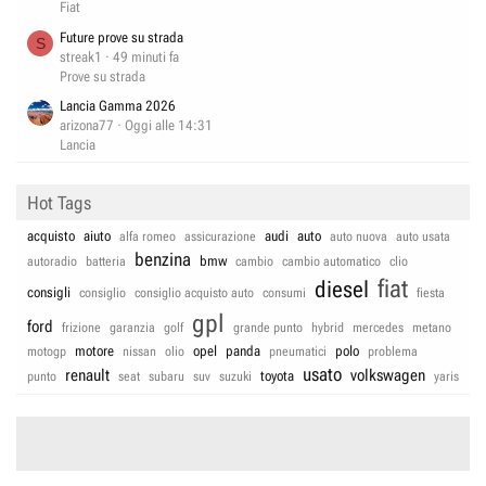
Fiat
Future prove su strada
S
streak1
49 minuti fa
Prove su strada
Lancia Gamma 2026
arizona77
Oggi alle 14:31
Lancia
Hot Tags
acquisto
aiuto
audi
auto
alfa romeo
assicurazione
auto nuova
auto usata
benzina
bmw
autoradio
batteria
cambio
cambio automatico
clio
fiat
diesel
consigli
consiglio
consiglio acquisto auto
consumi
fiesta
gpl
ford
frizione
garanzia
golf
grande punto
hybrid
mercedes
metano
motore
opel
panda
polo
motogp
nissan
olio
pneumatici
problema
usato
renault
volkswagen
toyota
punto
seat
subaru
suv
suzuki
yaris