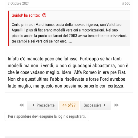
n
7 Ottobre 2024
#660
s
:
GuidoP ha scritto:
Certo prima di Marchionne, ossia della nuova dirigenza, con Valletta e
Agnelli il plus di fiat erano modelli versioni e motorizzazioni. Nel suo
piccolo anche la punto coi faroni del 2003 aveva ben sette motorizzazioni,
tre cambi e sei versioni se non erro......
Infatti c'è mancato poco che fallisse. Purtroppo se hai tanti
modelli ma non li vendi, o non ci guadagni abbastanza, non è
che le cose vadano meglio. Idem l'Alfa Romeo in era pre Fiat.
Non che quest'ultima l'abbia risollevata e forse Ford avrebbe
fatto meglio, ma questo non possiamo saperlo con certezza.
First
Last
Precedente
44 of 97
Successiva
Per rispondere devi eseguire la login o registrarti.