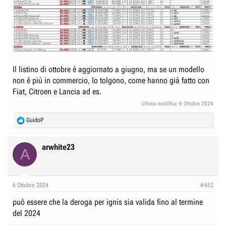
Il listino di ottobre è aggiornato a giugno, ma se un modello
non è più in commercio, lo tolgono, come hanno già fatto con
Fiat, Citroen e Lancia ad es.
Ultima modifica:
6 Ottobre 2024
R
GuidoP
e
a
c
arwhite23
A
t
i
o
n
6 Ottobre 2024
#652
s
:
può essere che la deroga per ignis sia valida fino al termine
del 2024