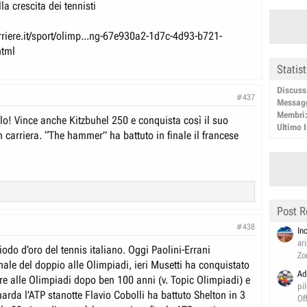
la crescita dei tennisti
rriere.it/sport/olimp...ng-67e930a2-1d7c-4d93-b721-
html
Statis
Discuss
#437
Messag
Membri
rlo! Vince anche Kitzbuhel 250 e conquista così il suo
Ultimo I
n carriera. “The hammer” ha battuto in finale il francese
Post R
#438
In
ar
iodo d’oro del tennis italiano. Oggi Paolini-Errani
Zo
nale del doppio alle Olimpiadi, ieri Musetti ha conquistato
Ad
re alle Olimpiadi dopo ben 100 anni (v. Topic Olimpiadi) e
pi
arda l’ATP stanotte Flavio Cobolli ha battuto Shelton in 3
Of