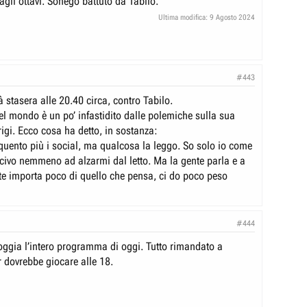
gli ottavi. Sonego battuto da Tabilo.
Ultima modifica:
9 Agosto 2024
#443
 stasera alle 20.40 circa, contro Tabilo.
del mondo è un po’ infastidito dalle polemiche sulla sua
igi. Ecco cosa ha detto, in sostanza:
quento più i social, ma qualcosa la leggo. So solo io come
scivo nemmeno ad alzarmi dal letto. Ma la gente parla e a
 importa poco di quello che pensa, ci do poco peso
#444
oggia l’intero programma di oggi. Tutto rimandato a
 dovrebbe giocare alle 18.