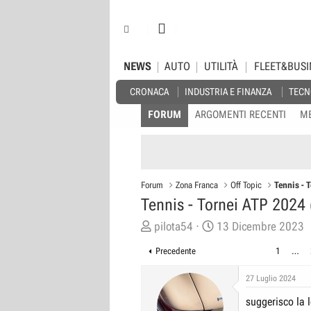
NEWS
AUTO
UTILITÀ
FLEET&BUSI
CRONACA
INDUSTRIA E FINANZA
TECN
FORUM
ARGOMENTI RECENTI
M
Forum
Zona Franca
Off Topic
Tennis - 
Tennis - Tornei ATP 2024
C
D
pilota54
13 Dicembre 2023
r
a
Precedente
1
…
e
t
a
a
27 Luglio 2024
t
d
suggerisco la l
o
i