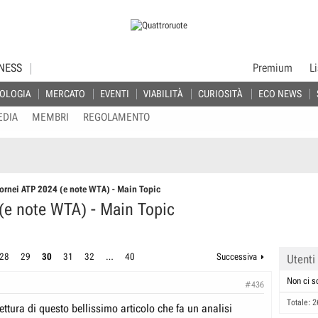
NESS
Premium
L
OLOGIA
MERCATO
EVENTI
VIABILITÀ
CURIOSITÀ
ECO NEWS
EDIA
MEMBRI
REGOLAMENTO
Tornei ATP 2024 (e note WTA) - Main Topic
 (e note WTA) - Main Topic
28
29
30
31
32
…
40
Successiva
Utenti
Non ci s
#436
Totale: 2
ettura di questo bellissimo articolo che fa un analisi