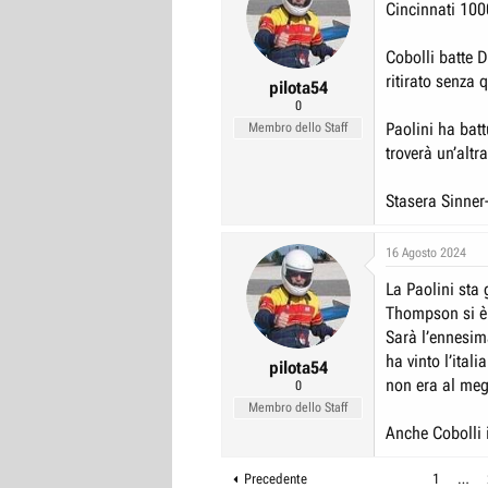
Cincinnati 100
Cobolli batte D
ritirato senza 
pilota54
0
Paolini ha batt
Membro dello Staff
troverà un’altr
Stasera Sinner
16 Agosto 2024
La Paolini sta
Thompson si è 
Sarà l’ennesim
ha vinto l’ital
pilota54
non era al me
0
Membro dello Staff
Anche Cobolli 
Precedente
1
…