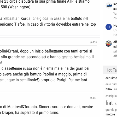
lle 23 circa disputerà la sua prima finale ATP, e stiamo
In
 500 (Washington).
su
Ya
rà Sebastian Korda, che gioca in casa e ha battuto nel
Zo
mericano Tiafoe. In caso di vittoria dovrebbe entrare nei top
Ho
U
Ut
Ho
Al
#439
ed
lini/Errani, dopo un inizio balbettante con tanti errori si
pi
Al
e alla grande nel secondo set e hanno gestito benissimo il
r!
ciassettenne russa non è niente male, ha dei gran bei
Hot T
tro aveva anche già battuto Paolini a maggio, prima di
acquisto
omunque in semifinale!) proprio a Parigi. Per me farà
auto nuo
bmw
c
consiglio
#440
fiat
f
rneo di Montreal&Toronto. Sinner esordisce domani, mentre
grande p
n Draper, ha superato il primo turno.
motore