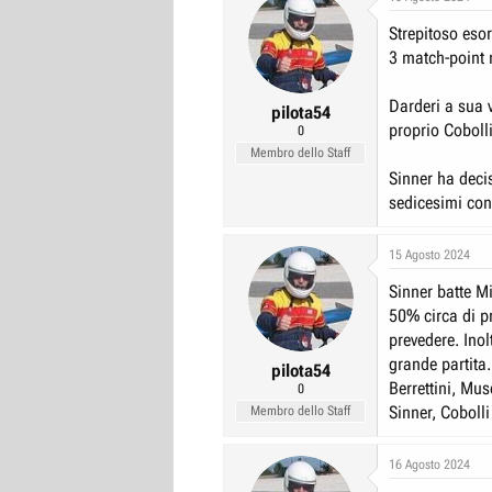
Strepitoso eso
3 match-point n
Darderi a sua v
pilota54
proprio Cobolli
0
Membro dello Staff
Sinner ha decis
sedicesimi con
15 Agosto 2024
Sinner batte M
50% circa di p
prevedere. Ino
grande partita.
pilota54
Berrettini, Mus
0
Sinner, Cobolli
Membro dello Staff
16 Agosto 2024