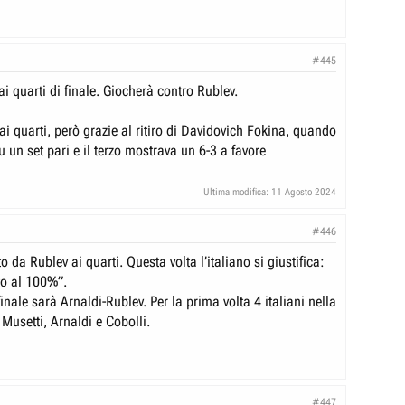
#445
i quarti di finale. Giocherà contro Rublev.
i quarti, però grazie al ritiro di Davidovich Fokina, quando
su un set pari e il terzo mostrava un 6-3 a favore
Ultima modifica:
11 Agosto 2024
#446
o da Rublev ai quarti. Questa volta l’italiano si giustifica:
to al 100%”.
nale sarà Arnaldi-Rublev. Per la prima volta 4 italiani nella
 Musetti, Arnaldi e Cobolli.
#447