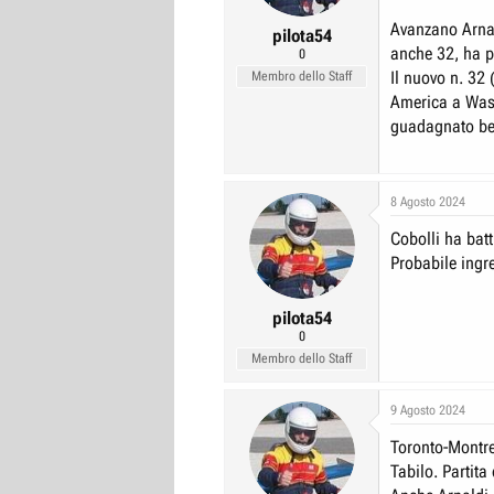
Avanzano Arnal
pilota54
anche 32, ha 
0
Il nuovo n. 32 
Membro dello Staff
America a Was
guadagnato ben
8 Agosto 2024
Cobolli ha bat
Probabile ingr
pilota54
0
Membro dello Staff
9 Agosto 2024
Toronto-Montrea
Tabilo. Partita