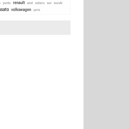
renault
a
punto
seat
subaru
suv
suzuki
usato
volkswagen
yaris