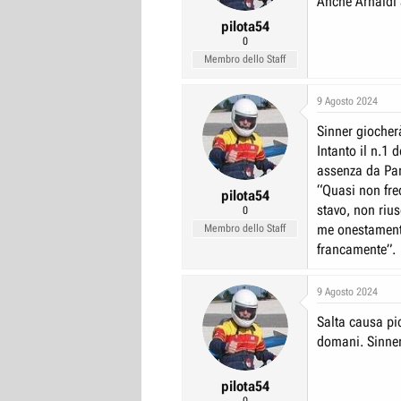
Anche Arnaldi a
pilota54
0
Membro dello Staff
9 Agosto 2024
Sinner giocherà
Intanto il n.1 
assenza da Par
“Quasi non fre
pilota54
stavo, non riu
0
me onestamente
Membro dello Staff
francamente”.
9 Agosto 2024
Salta causa pi
domani. Sinner
pilota54
0