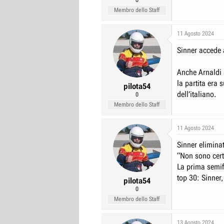
Membro dello Staff
11 Agosto 2024
Sinner accede a
Anche Arnaldi a
la partita era 
pilota54
dell’italiano.
0
Membro dello Staff
11 Agosto 2024
Sinner eliminat
“Non sono cer
La prima semifi
top 30: Sinner,
pilota54
0
Membro dello Staff
13 Agosto 2024