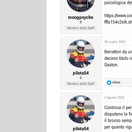
psicologica del
r
I
e
n
https://www.co
moogpsycho
D
i
fffa154c2xlk.s
0
i
z
Membro dello Staff
s
i
c
o
28 Luglio 2024
u
Berrettini da u
s
decimo titolo i
s
Gaston.
i
pilota54
o
0
R
rebus
n
Membro dello Staff
e
e
a
c
4 Agosto 2024
t
Continua il per
i
o
disputano la fi
n
il bronzo semp
s
per quanto rigu
:
pilota54