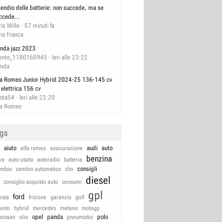
cendio delle batterie: non succede, ma se
ccede...
ris Mille
57 minuti fa
na Franca
nda jazz 2023
ente_1180160945
Ieri alle 23:22
nda
fa Romeo Junior Hybrid 2024-25 136-145 cv
 elettrica 156 cv
lota54
Ieri alle 23:20
fa Romeo
ags
aiuto
audi
auto
alfa romeo
assicurazione
benzina
va
auto usata
autoradio
batteria
consigli
ambio
cambio automatico
clio
diesel
consiglio acquisto auto
consumi
gpl
ford
iesta
frizione
garanzia
golf
unto
hybrid
mercedes
metano
motogp
opel
panda
polo
nissan
olio
pneumatici