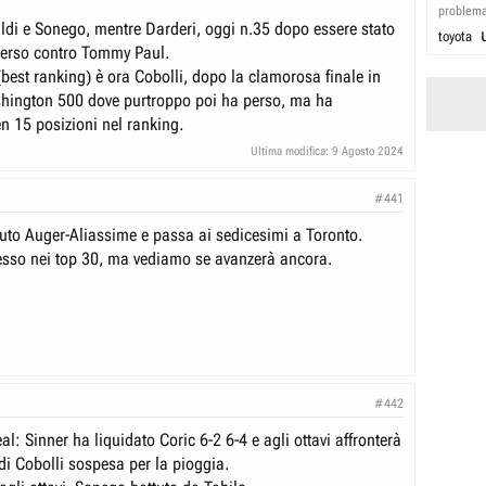
problem
di e Sonego, mentre Darderi, oggi n.35 dopo essere stato
toyota
perso contro Tommy Paul.
(best ranking) è ora Cobolli, dopo la clamorosa finale in
hington 500 dove purtroppo poi ha perso, ma ha
 15 posizioni nel ranking.
Ultima modifica:
9 Agosto 2024
#441
tuto Auger-Aliassime e passa ai sedicesimi a Toronto.
esso nei top 30, ma vediamo se avanzerà ancora.
#442
l: Sinner ha liquidato Coric 6-2 6-4 e agli ottavi affronterà
 di Cobolli sospesa per la pioggia.