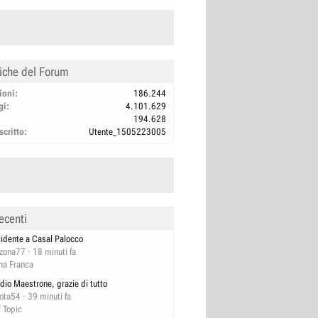
tiche del Forum
ioni
186.244
gi
4.101.629
194.628
scritto
Utente_1505223005
ecenti
cidente a Casal Palocco
izona77
18 minuti fa
na Franca
dio Maestrone, grazie di tutto
lota54
39 minuti fa
f Topic