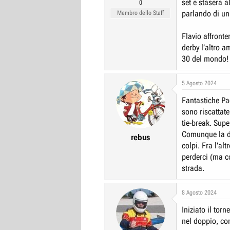
set e stasera a
0
parlando di un
Membro dello Staff
Flavio affronte
derby l’altro a
30 del mondo!
5 Agosto 2024
Fantastiche Pao
sono riscattat
tie-break. Supe
Comunque la di
rebus
colpi. Fra l'al
perderci (ma c
strada.
8 Agosto 2024
Iniziato il to
nel doppio, co