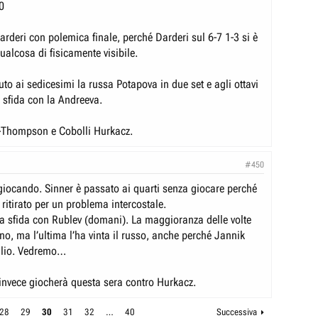
0
arderi con polemica finale, perché Darderi sul 6-7 1-3 si è
qualcosa di fisicamente visibile.
uto ai sedicesimi la russa Potapova in due set e agli ottavi
a sfida con la Andreeva.
-Thompson e Cobolli Hurkacz.
#450
 giocando. Sinner è passato ai quarti senza giocare perché
ritirato per un problema intercostale.
a sfida con Rublev (domani). La maggioranza delle volte
iano, ma l’ultima l’ha vinta il russo, anche perché Jannik
glio. Vedremo…
invece giocherà questa sera contro Hurkacz.
28
29
30
31
32
…
40
Successiva