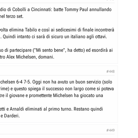
rdio di Cobolli a Cincinnati: batte Tommy Paul annullando
el terzo set.
olta elimina Tabilo e così ai sedicesimi di finale incontrerà
. Quindi intanto ci sarà di sicuro un italiano agli ottavi.
o di partecipare ("Mi sento bene", ha detto) ed esordirà ai
tro Alex Michelsen, domani.
#448
ichelsen 6-4 7-5. Oggi non ha avuto un buon servizio (solo
rime) e questo spiega il successo non largo come si poteva
ltre il giovane e promettente Michelsen ha giocato una
etti e Arnaldi eliminati al primo turno. Restano quindi
 e Darderi.
#449