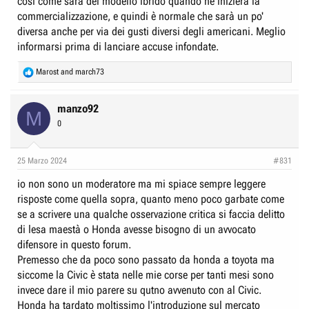
così come sarà del modello ibrido quando ne inizierà la
commercializzazione, e quindi è normale che sarà un po'
diversa anche per via dei gusti diversi degli americani. Meglio
informarsi prima di lanciare accuse infondate.
R
Marost
and
march73
e
a
c
manzo92
M
t
0
i
o
n
25 Marzo 2024
#831
s
:
io non sono un moderatore ma mi spiace sempre leggere
risposte come quella sopra, quanto meno poco garbate come
se a scrivere una qualche osservazione critica si faccia delitto
di lesa maestà o Honda avesse bisogno di un avvocato
difensore in questo forum.
Premesso che da poco sono passato da honda a toyota ma
siccome la Civic è stata nelle mie corse per tanti mesi sono
invece dare il mio parere su qutno avvenuto con al Civic.
Honda ha tardato moltissimo l'introduzione sul mercato