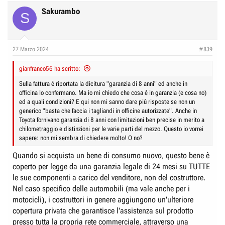
Sakurambo
S
27 Marzo 2024
#839
gianfranco56 ha scritto:
Sulla fattura è riportata la dicitura "garanzia di 8 anni" ed anche in
officina lo confermano. Ma io mi chiedo che cosa è in garanzia (e cosa no)
ed a quali condizioni? E qui non mi sanno dare più risposte se non un
generico "basta che faccia i tagliandi in officine autorizzate". Anche in
Toyota fornivano garanzia di 8 anni con limitazioni ben precise in merito a
chilometraggio e distinzioni per le varie parti del mezzo. Questo io vorrei
sapere: non mi sembra di chiedere molto! O no?
Quando si acquista un bene di consumo nuovo, questo bene è
coperto per legge da una garanzia legale di 24 mesi su TUTTE
le sue componenti a carico del venditore, non del costruttore.
Nel caso specifico delle automobili (ma vale anche per i
motocicli), i costruttori in genere aggiungono un'ulteriore
copertura privata che garantisce l'assistenza sul prodotto
presso tutta la propria rete commerciale, attraverso una