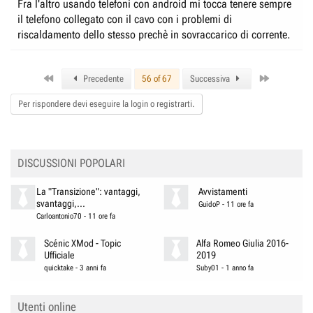
Fra l'altro usando telefoni con android mi tocca tenere sempre
il telefono collegato con il cavo con i problemi di
riscaldamento dello stesso prechè in sovraccarico di corrente.
First
Last
Precedente
56 of 67
Successiva
Per rispondere devi eseguire la login o registrarti.
DISCUSSIONI POPOLARI
La "Transizione": vantaggi,
Avvistamenti
svantaggi,...
GuidoP
-
11 ore fa
Carloantonio70
-
11 ore fa
Scénic XMod - Topic
Alfa Romeo Giulia 2016-
Ufficiale
2019
quicktake
-
3 anni fa
Suby01
-
1 anno fa
Utenti online