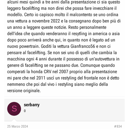
alcuni mesi quindi a tre anni dalla presentazione ci sia questo
leggero facelifting ma non direi che possa fare invecchiare il
modello. Certo io capisco molto il malcontento se uno ordina
una vettura a novembre 2022 e la consegnano dopo ben più di
un anno a leggere queste notizie. Resto personalmente
dell'idea che quando venderanno il resytling in america o asia
dopo poco arriverà anche qui, in quanto non è legato ad un
nuovo powertrain. Goditi la vettura Gianfranco56 e non ci
pensare al facelifting. Se non sei uno di quelli che cambia la
macchina ogni 4 anni durante il possesso di un'autovettura in
genere di facelifting se ne passano due. Comunque quando
comperati la honda CRV nel 2007 proprio alla presentazione
mi pare che nel 2011 uscì un restyling del frontale non è detto
nemmeno che poi dal vivo i restyling siano meglio della
versione originale.
serbarry
S
0
25 Marzo 2024
#834