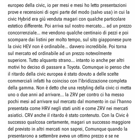
europeo della civic, io per mesi e mesi ho letto presentazioni
prove e recensioni di ogni parte del modo (salvo usa) in cui la
civic Hybrid era giù venduta magari con qualche particolare
estetico differente. Poi arriva sul nostro mercato... ad un prezzo
concorrenziale... me vendono qualche centinaio di pezzi e poi
scompare dai listini per molto tempo, sul sito giapponese pure
la civic HEV non è ordinabile... davvero incredibile. Poi torna
sul mercato ed ordinabile ad un prezzo notevolmente
superiore. Tutto alquanto strano... intanto io anche per altri
motivi ho deciso di passare a Toyota. Comunque io penso che
il ritardo della civic europea è stato dovuto a delle scelte
commerciali infatti ha coinciso con l'ibridizzazione completa
della gamma. Non è detto che una restyling della civic ci metta
uno o due anni ad arrivare... la ZRV per contro ci ha messo
pochi mesi ad arrivare sul mercato dal momento in cui l'hanno
presentata come HRV negli stati uniti e come ZRV nei mercati
asiatici. CRV anche il ritardo è stato contenuto. Con la Civic è
successo qualcosa certamente, magari un successo maggiore
del previsto in altri mercati non saprei, Comunque quando la
presentarono a settembre aveva un ottimo prezzo e se ne