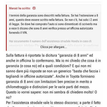
s
:
Marost ha scritto:
I termini della garanzia sono descritti nella fattura. Se hai l'estensione a 8
anni, questo deve essere scritto nella fattura. Se non c'è, hai solo i 2 anni
di legge. Se dove hai comprato l'auto si sono dimenticati di scriverlo ma
a voce ti dicono che sono 8 anni verifica presso un'officina autorizzata
fornendo il VIN.
Hai sicuramente il numero dell'assistenza stradale Honda in caso di
emergenza: telefona (l'ho fatto anch'io) e chiedi della durata: le condizioni
Clicca per allargare...
dovreste averle, se non le hai fattele mandare per email. Ti diranno che
dura per 3 anni.
Sulla fattura è riportata la dicitura "garanzia di 8 anni" ed
anche in officina lo confermano. Ma io mi chiedo che cosa è in
Se ti stava così a cuore perchè, prima di comprare la Civic, non hai
garanzia (e cosa no) ed a quali condizioni? E qui non mi
verificato che sul suo navi non si potevano aggiungere gli autovelox? Ora
sanno dare più risposte se non un generico "basta che faccia i
non puoi far altro che prenderne atto. Domanda: nelle tue 2 precedenti
auto, Mazda CX-3 e Toyota CHR avevi il navigatore delle case? Se si,
tagliandi in officine autorizzate". Anche in Toyota fornivano
avevi sempre la mappa aggiornata degli autovelox?
garanzia di 8 anni con limitazioni ben precise in merito a
chilometraggio e distinzioni per le varie parti del mezzo.
Sul gancio di traino hai ragione da vendere ma sul timore del confronto
Questo io vorrei sapere: non mi sembra di chiedere molto! O
con Honda USA, è assolutamente sensato quello che ti ha scritto h22a8.
no?
Spero che queste informazioni ti siano d'aiuto sulle cose che hai ancora in
Per l'assistenza stradale vale lo stesso discorso; a parte il fatto
sospeso.