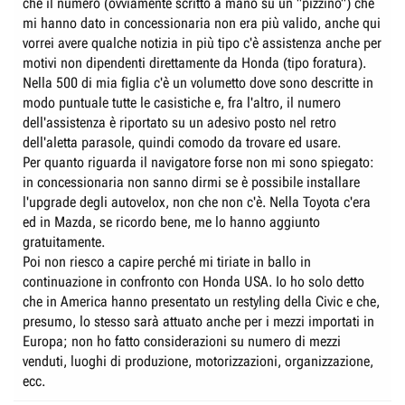
che il numero (ovviamente scritto a mano su un "pizzino") che
mi hanno dato in concessionaria non era più valido, anche qui
vorrei avere qualche notizia in più tipo c'è assistenza anche per
motivi non dipendenti direttamente da Honda (tipo foratura).
Nella 500 di mia figlia c'è un volumetto dove sono descritte in
modo puntuale tutte le casistiche e, fra l'altro, il numero
dell'assistenza è riportato su un adesivo posto nel retro
dell'aletta parasole, quindi comodo da trovare ed usare.
Per quanto riguarda il navigatore forse non mi sono spiegato:
in concessionaria non sanno dirmi se è possibile installare
l'upgrade degli autovelox, non che non c'è. Nella Toyota c'era
ed in Mazda, se ricordo bene, me lo hanno aggiunto
gratuitamente.
Poi non riesco a capire perché mi tiriate in ballo in
continuazione in confronto con Honda USA. Io ho solo detto
che in America hanno presentato un restyling della Civic e che,
presumo, lo stesso sarà attuato anche per i mezzi importati in
Europa; non ho fatto considerazioni su numero di mezzi
venduti, luoghi di produzione, motorizzazioni, organizzazione,
ecc.