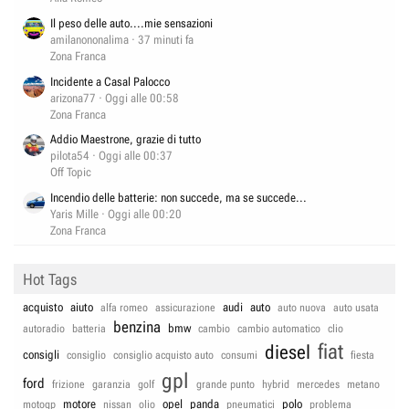
Il peso delle auto....mie sensazioni
amilanononalima
37 minuti fa
Zona Franca
Incidente a Casal Palocco
arizona77
Oggi alle 00:58
Zona Franca
Addio Maestrone, grazie di tutto
pilota54
Oggi alle 00:37
Off Topic
Incendio delle batterie: non succede, ma se succede...
Yaris Mille
Oggi alle 00:20
Zona Franca
Hot Tags
acquisto
aiuto
audi
auto
alfa romeo
assicurazione
auto nuova
auto usata
benzina
bmw
autoradio
batteria
cambio
cambio automatico
clio
fiat
diesel
consigli
consiglio
consiglio acquisto auto
consumi
fiesta
gpl
ford
frizione
garanzia
golf
grande punto
hybrid
mercedes
metano
motore
opel
panda
polo
motogp
nissan
olio
pneumatici
problema