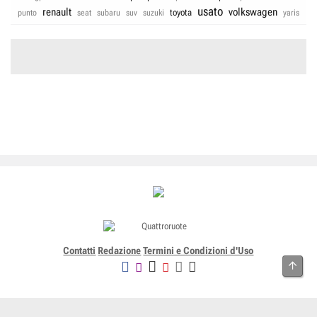
usato
renault
volkswagen
toyota
punto
seat
subaru
suv
suzuki
yaris
Contatti
Redazione
Termini e Condizioni d'Uso
Alto
Editoriale Domus SpA
Via G. Mazzocchi, 1/3 20089 Rozzano (Mi) - Codice fiscale, partita