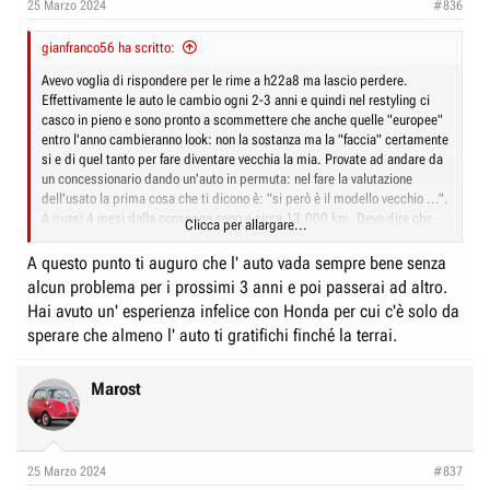
25 Marzo 2024
#836
gianfranco56 ha scritto:
Avevo voglia di rispondere per le rime a h22a8 ma lascio perdere.
Effettivamente le auto le cambio ogni 2-3 anni e quindi nel restyling ci
casco in pieno e sono pronto a scommettere che anche quelle "europee"
entro l'anno cambieranno look: non la sostanza ma la "faccia" certamente
si e di quel tanto per fare diventare vecchia la mia. Provate ad andare da
un concessionario dando un'auto in permuta: nel fare la valutazione
dell'usato la prima cosa che ti dicono è: "si però è il modello vecchio ...".
A quasi 4 mesi dalla consegna sono a circa 13.000 km. Devo dire che
Clicca per allargare...
l'auto va anche bene e non le ho trovato grossi difetti ma tutto il resto di
Honda è (e mi modero nei termini che uso) deludentissimo.
A questo punto ti auguro che l' auto vada sempre bene senza
alcun problema per i prossimi 3 anni e poi passerai ad altro.
Hai avuto un' esperienza infelice con Honda per cui c'è solo da
sperare che almeno l' auto ti gratifichi finché la terrai.
Marost
25 Marzo 2024
#837