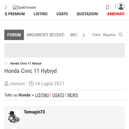
Q PREMIUM
LISTINO
USATO
QUOTAZIONI
ABBONATI
FORUM
ARGOMENTI RECENTI
MEDIA
MEMBRI
REGOLAME
Entra
Registra
Honda Civic 11 Hybryd
Honda Civic 11 Hybryd
C
D
rosmarc
14 Luglio 2021
r
a
Tutto su
Honda
»
LISTINO
USATO
NEWS
e
t
a
a
t
d
Temugin73
o
i
r
I