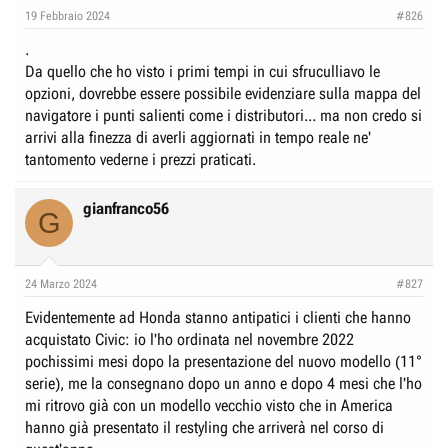
e
n
19 Febbraio 2024
#826
D
i
.
i
z
Da quello che ho visto i primi tempi in cui sfruculliavo le
s
i
opzioni, dovrebbe essere possibile evidenziare sulla mappa del
c
o
navigatore i punti salienti come i distributori... ma non credo si
u
arrivi alla finezza di averli aggiornati in tempo reale ne'
s
tantomento vederne i prezzi praticati.
s
i
gianfranco56
G
o
n
e
24 Marzo 2024
#827
Evidentemente ad Honda stanno antipatici i clienti che hanno
acquistato Civic: io l'ho ordinata nel novembre 2022
pochissimi mesi dopo la presentazione del nuovo modello (11°
serie), me la consegnano dopo un anno e dopo 4 mesi che l'ho
mi ritrovo già con un modello vecchio visto che in America
hanno già presentato il restyling che arriverà nel corso di