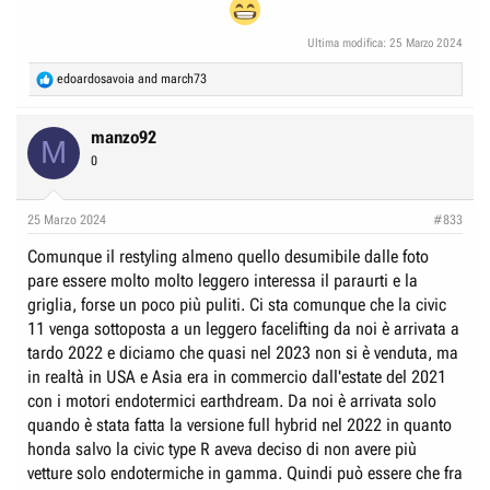
Ultima modifica:
25 Marzo 2024
R
edoardosavoia
and
march73
e
a
c
manzo92
M
t
0
i
o
n
25 Marzo 2024
#833
s
:
Comunque il restyling almeno quello desumibile dalle foto
pare essere molto molto leggero interessa il paraurti e la
griglia, forse un poco più puliti. Ci sta comunque che la civic
11 venga sottoposta a un leggero facelifting da noi è arrivata a
tardo 2022 e diciamo che quasi nel 2023 non si è venduta, ma
in realtà in USA e Asia era in commercio dall'estate del 2021
con i motori endotermici earthdream. Da noi è arrivata solo
quando è stata fatta la versione full hybrid nel 2022 in quanto
honda salvo la civic type R aveva deciso di non avere più
vetture solo endotermiche in gamma. Quindi può essere che fra