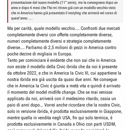
presentazione del nuovo modello (11° serie), me la consegnano dopo un
anno e dopo 4 mesi che l'ho mi ritrovo già con un modello vecchio visto
che in America hanno già presentato il restyling che arriverà nel corso di
quest'anno ....
Ma per carità, quale modello vecchio.... Confronti due mercati
completamente diversi con offerte completamente diverse,
numeri completamente diversi e strategie completamente
diverse.... Parliamo di 2,5 milioni di pezzi in America contro
poche decine di migliaia in Europa.
Tanto per cominciare è evidente che non sai che in America
non esiste il modello della Civic ibrida che da noi è presente
da ottobre 2022, e che in America la Civic XI, cui appartiene la
nostra ibrida era già uscita da quasi due anni. Ne consegue
che in America la Civic è giunta a metà vita e quindi è arrivato
il momento del model midlife change. Che se mai venisse
applicato da noi, arriverà con il medesimo ritardo, ossia un
paio di anni dopo... Vorrei anche ricordare che la nostra Civic,
solo in versione ibrida, è prodotta esclusivamente in Giappone,
mentre quella in vendita negli USA, fin qui solo termica, è
prodotta esclusivamente in Canada e Ohio con parti USDM,