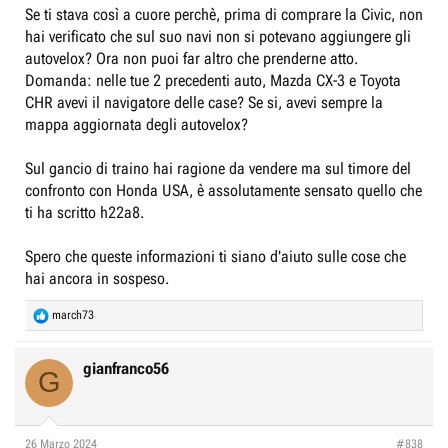
Se ti stava così a cuore perchè, prima di comprare la Civic, non
hai verificato che sul suo navi non si potevano aggiungere gli
autovelox? Ora non puoi far altro che prenderne atto.
Domanda: nelle tue 2 precedenti auto, Mazda CX-3 e Toyota
CHR avevi il navigatore delle case? Se si, avevi sempre la
mappa aggiornata degli autovelox?
Sul gancio di traino hai ragione da vendere ma sul timore del
confronto con Honda USA, è assolutamente sensato quello che
ti ha scritto h22a8.
Spero che queste informazioni ti siano d'aiuto sulle cose che
hai ancora in sospeso.
R
march73
e
a
c
gianfranco56
G
t
i
o
n
26 Marzo 2024
#838