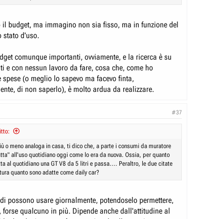
 il budget, ma immagino non sia fisso, ma in funzione del
 stato d'uso.
dget comunque importanti, ovviamente, e la ricerca è su
ti e con nessun lavoro da fare, cosa che, come ho
 spese (o meglio lo sapevo ma facevo finta,
nte, di non saperlo), è molto ardua da realizzare.
#37
itto:
ù o meno analoga in casa, ti dico che, a parte i consumi da muratore
atta" all'uso quotidiano oggi come lo era da nuova. Ossia, per quanto
a al quotidiano una GT V8 da 5 litri e passa.... Peraltro, le due citate
rtura quanto sono adatte come daily car?
di possono usare giornalmente, potendoselo permettere,
, forse qualcuno in più. Dipende anche dall'attitudine al