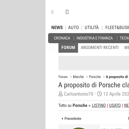
NEWS
AUTO
UTILITÀ
FLEET&BUSI
CRONACA
INDUSTRIA E FINANZA
TECN
FORUM
ARGOMENTI RECENTI
M
Forum
Marche
Porsche
A proposito di
A proposito di Porsche cla
C
D
Carloantonio70
12 Aprile 20
r
a
Tutto su
Porsche
»
LISTINO
USATO
N
e
t
a
a
Precedente
t
d
o
i