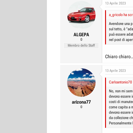
13 Aprile 2023
a_gricolo ha scr
Avendone una pi
sul tetto, è "ad
ALGEPA
può essere adatt
0
nel post di ape
Membro dello Staff
Chiaro chiaro..
13 Aprile 2023
Carloantonio70 
No, non mi semb
devono essere i
arizona77
costi di manute
0
come capita a me
devono essere in
da collezione ch
Personalmente l