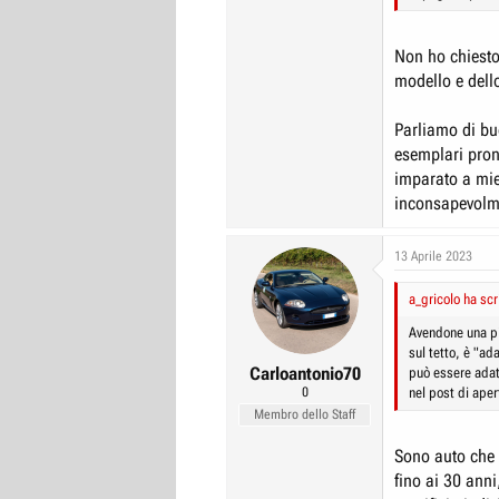
Non ho chiesto
modello e dello
Parliamo di bu
esemplari pron
imparato a mie
inconsapevolme
13 Aprile 2023
a_gricolo ha scr
Avendone una pi
sul tetto, è "ad
Carloantonio70
può essere adatt
0
nel post di ape
Membro dello Staff
Sono auto che 
fino ai 30 anni