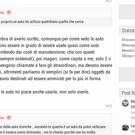
#31
to:
 proprio un auto da utilizzo quotidiano quella che cerca .
Statis
bra di averlo scritto, comunque per come vedo le auto
Discuss
vono essere in grado di essere usate quasi come auto
Messag
Membri
indendo dai costi di manutenzione, che con questi
Ultimo I
 sempre sostenuti), poi magari, come capita a me, solo 2 o
, vengono chiamate a fare gli straordinari, ma devono essere
li, altrimenti parliamo di semplici (si fa per dire) oggetti da
 sono destinati ad essere ammirati per lo più in forma
le auto mi piace anche usarle, non solo averle.
Post R
Me
#32
20
cu
Zo
to:
La
 delle auto storiche , secondo te questa è un auto da poter utilizzare
Ot
 Non è ironica come domanda , me lo chiedo perchè non ho molta