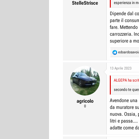
StelleStrisce
esperienza in m
Dipende dal co
parte il consum
fare. Mettendo
carrozzeria. In
superiore a mol
R
edoardosavoi
e
a
c
13 Aprile 2023
t
i
ALGEPA ha scrit
o
n
secondo te quest
s
:
Avendone una p
agricolo
0
da muratore sul
nuova. Ossia, 
litri e passa..
adatte come da