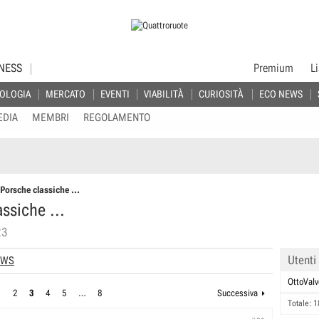
NESS
Premium
L
OLOGIA
MERCATO
EVENTI
VIABILITÀ
CURIOSITÀ
ECO NEWS
EDIA
MEMBRI
REGOLAMENTO
 Porsche classiche ...
ssiche ...
23
Utenti
EWS
OttoValv
1
2
3
4
5
…
8
Successiva
Totale: 1