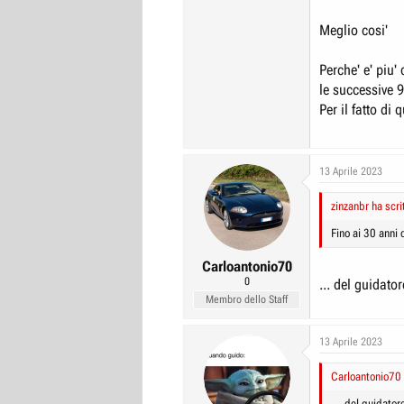
Meglio cosi'
Perche' e' piu'
le successive 9
Per il fatto di
13 Aprile 2023
zinzanbr ha scri
Fino ai 30 anni 
Carloantonio70
0
... del guidatore
Membro dello Staff
13 Aprile 2023
Carloantonio70 
... del guidatore