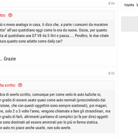
#34
toyota
itto:
ù o meno analoga in casa, ti dico che, a parte i consumi da muratore
atta" all'uso quotidiano oggi come lo era da nuova. Ossia, per quanto
a al quotidiano una GT V8 da 5 litri e passa.... Peraltro, le due citate
rtura quanto sono adatte come daily car?
.. Grazie
#35
ha scritto:
ra di averlo scritto, comunque per come vedo le auto ludiche io,
n grado di essere usate quasi come auto normali (prescindendo dai
nzione, che con questi oggettini sono sempre sostenuti), poi magari,
, solo 2 o 3 volte l'anno, vengono chiamate a fare gli straordinari, ma
 grado di farli, altrimenti parliamo di semplici (si fa per dire) oggetti
e sono destinati ad essere ammirati per lo più in forma statica.
e auto mi piace anche usarle, non solo averle.