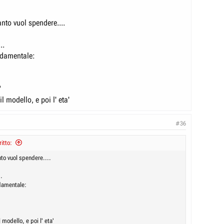
nto vuol spendere....
..
ondamentale:
"
il modello, e poi l' eta'
#36
itto:
nto vuol spendere....
.
ndamentale:
l modello, e poi l' eta'