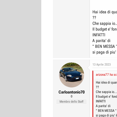
Hai idea di qua
??
Che sappia io..
Il budget e' f
INFATTI
A parita' di
" BEN MESSA 
si paga di piu' 
13 Aprile 2023
arizona77 ha scr
Hai idea di qua
??
Carloantonio70
Che sappia io...
0
Il budget e' fo
INFATTI
Membro dello Staff
A parita' di
" BEN MESSA "
si paga di piu' i