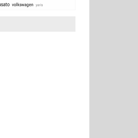
usato
volkswagen
yaris