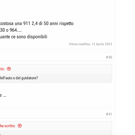
 costosa una 911 2,4 di 50 anni rispetto
30 o 964....
 quante ce sono disponibili
Ultima modifica:
13 Aprile 2023
#40
tto:
dell'auto o del guidatore?
 ...
#41
ha scritto:
 ...