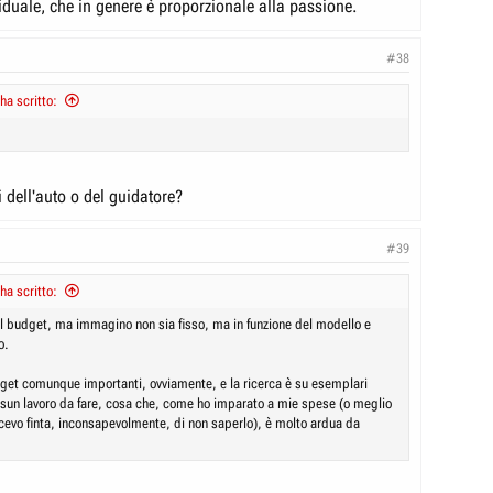
viduale, che in genere è proporzionale alla passione.
#38
ha scritto:
 dell'auto o del guidatore?
#39
ha scritto:
il budget, ma immagino non sia fisso, ma in funzione del modello e
o.
get comunque importanti, ovviamente, e la ricerca è su esemplari
ssun lavoro da fare, cosa che, come ho imparato a mie spese (o meglio
cevo finta, inconsapevolmente, di non saperlo), è molto ardua da