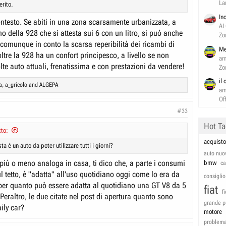
La
erito.
In
ntesto. Se abiti in una zona scarsamente urbanizzata, a
AL
o della 928 che si attesta sui 6 con un litro, si può anche
Zo
 comunque in conto la scarsa reperibilità dei ricambi di
Me
oltre la 928 ha un confort principesco, a livello se non
am
te auto attuali, frenatissima e con prestazioni da vendere!
Zo
il
a
,
a_gricolo
and
ALGEPA
am
Of
#33
Hot T
to:
acquisto
a è un auto da poter utilizzare tutti i giorni?
auto nuo
iù o meno analoga in casa, ti dico che, a parte i consumi
bmw
c
 tetto, è "adatta" all'uso quotidiano oggi come lo era da
consiglio
per quanto può essere adatta al quotidiano una GT V8 da 5
fiat
f
.. Peraltro, le due citate nel post di apertura quanto sono
grande p
ily car?
motore
problem