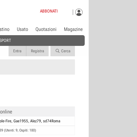
ABBONATI
istino
Usato
Quotazioni
Magazine
SPORT
Entra
Registra
Cerca
 online
ole-Fire
Gae1955
Alez79
sd74Roma
89 (Utenti: 9, Ospiti: 180)