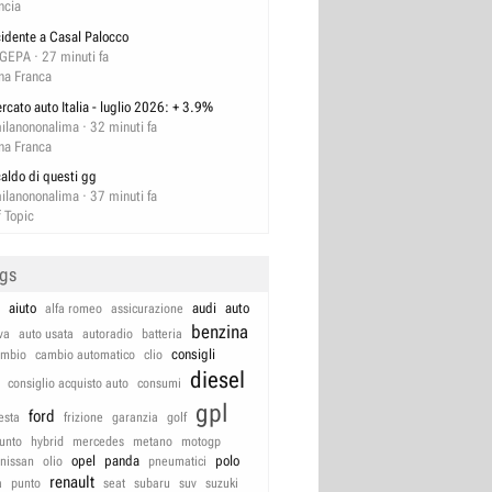
ncia
cidente a Casal Palocco
GEPA
27 minuti fa
na Franca
rcato auto Italia - luglio 2026: + 3.9%
ilanononalima
32 minuti fa
na Franca
 caldo di questi gg
ilanononalima
37 minuti fa
f Topic
ags
aiuto
audi
auto
alfa romeo
assicurazione
benzina
va
auto usata
autoradio
batteria
consigli
ambio
cambio automatico
clio
diesel
consiglio acquisto auto
consumi
gpl
ford
iesta
frizione
garanzia
golf
unto
hybrid
mercedes
metano
motogp
opel
panda
polo
nissan
olio
pneumatici
renault
a
punto
seat
subaru
suv
suzuki