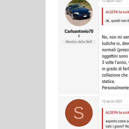
13 Aprile 2023
r
I
ALGEPA ha scrit
e
n
D
i
ok, quindi non è
i
z
Carloantonio70
s
i
0
No, non mi sem
c
o
Membro dello Staff
ludiche io, de
u
normali (presc
s
oggettini sono
s
3 volte l'anno
i
in grado di far
o
collezione che
statica.
n
Personalmente 
e
13 Aprile 2023
S
ALGEPA ha scrit
esperto come sei
tutti i giorni?