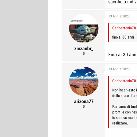
sacrificio indi
13 Aprile 2023
Carloantonio70 
fino ai 30 anni
zinzanbr_
0
Fino ai 30 anni
13 Aprile 2023
Carloantonio70 
Non ho chiesto 
dello stato d'us
arizona77
0
Parliamo di bud
pronti e con ne
lo sapevo ma fa
realizzare.