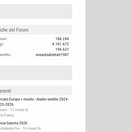
tiche del Forum
ioni
186.244
gi
4.101.672
194.631
scritto
monsdoubdetatt1987
ecenti
rcato Europa + mondo - Analisi vendite 2024-
25-2026
orern
11 minuti fa
na Franca
ncia Gamma 2026
toValvole-Fire
16 minuti fa