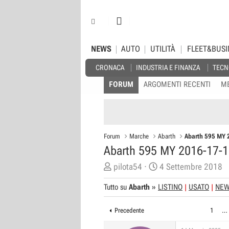
NEWS
AUTO
UTILITÀ
FLEET&BUSI
CRONACA
INDUSTRIA E FINANZA
TECN
FORUM
ARGOMENTI RECENTI
M
Forum
Marche
Abarth
Abarth 595 MY 
Abarth 595 MY 2016-17-1
C
D
pilota54
4 Settembre 2018
r
a
Tutto su
Abarth
»
LISTINO
USATO
NE
e
t
a
a
Precedente
1
…
t
d
o
i