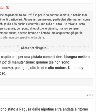
tto:
 che ho posseduto dal 1987 in poi le ho portare in pista, e non ho mai
imenti particolari. Alcune vetture avevano particolari aftermarket, come
richi (sulla 155 anche il centrale), ma nulla di altro. Ho talvolta usato
reni speciale, con punto di ebollizione più alto, ma non sempre.
 sempre buone, spesso Brembo o Ferodo, ma acquistate già per la
strada, non con specifiche da pista.
 girato più di 30 minuti, perchè poi c'è il pericolo di restare senza freni.
Clicca per allargare...
e mi è successo, una volta a Vallelunga (Alfa 155 1.7), dopo 40 minuti
ncollarono ai dischi, dovetti aspettare un paio d'ore per ripartire e
r capito che per una pistata come si deve bisogna mettere
ano fino a un meccanico, che mi cambiò dischi e pastiglie. Quasi idem
un po' di manutenzione: gomme (se non sono
 nuove), pastiglie, olio freni e olio motore. Un hobby
lema consumo gomme: una volta, in un "time-attack" le gomme anteriori
oso.
 da oltre il 50% arrivarono quasi a zero mm, perchè l'asfalto (pista di
lto abrasivo.
onza dopo una decina di giri rovinai il mozzo anteriore sinistro, ma
e a cambiarlo senza chiamare il carro-attrezzi.
#575
re in pista e fare più di 5-6 giri può essere costoso con un'auto di
nte facendo molti giri qualcosa la puoi rovinare. L'ideale è, come ho
sono stato a Ragusa dalle nipotine e tra andata e ritorno
are un certo numero di giri o km. Diciamo 6-7 giri di una pista lunga