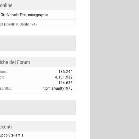
 online
OttoValvole-Fire
moogpsycho
83 (Utenti: 9, Ospiti: 174)
tiche del Forum
ioni
186.244
gi
4.101.932
194.638
scritto
tiomishundty1975
ecenti
uppo Stellantis