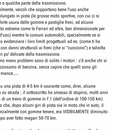
e e qualche parte della trasmissione.
almente, veicoli che sopportano bene l'uso anche
ungato in pista (le grosse moto sportive, con cui ci si
forte usura delle gomme e pastiglie freni, ed alcune
sto estreme come le Ferrari ed altre, ben dimensionate per
d'uso) mentre le comuni automobili, specialmente se si
o evidenziare i loro limiti progettuali ad es. (come ti ha
 con danni strutturali ai freni (che si "cuociono") e talvolta
n po' delicate della trasmissione.
no meno problemi sono di solito i motori : c'è anche chi si
consumo di benzina, senza capire che quelli sono gli
 mance.....
su una pista di 4-5 km è usurante come, direi, alcune
 su strada ; il sottoscritto ha smesso di stupirsi, molti anni
a di un treno di gomme in F.1 (dell'ordine di 100-150 km)
 che, dopo alcuni giri di pista sia in moto che in auto, il
pecialmente con gomme tenere, era VISIBILMENTE diminuito
opo aver fatto magari 50-70 km.