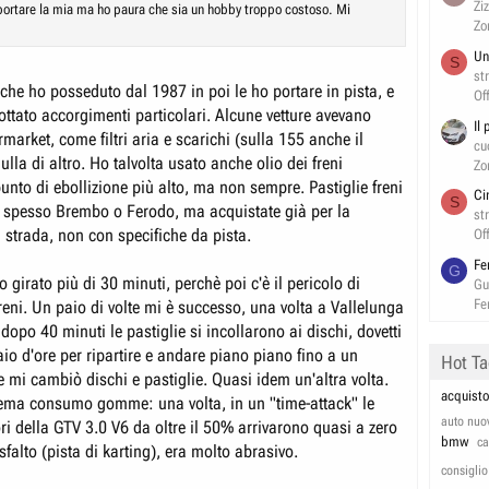
Zi
 portare la mia ma ho paura che sia un hobby troppo costoso. Mi
Zo
Un
S
st
e che ho posseduto dal 1987 in poi le ho portare in pista, e
Of
ttato accorgimenti particolari. Alcune vetture avevano
Il
ermarket, come filtri aria e scarichi (sulla 155 anche il
cu
ulla di altro. Ho talvolta usato anche olio dei freni
Zo
unto di ebollizione più alto, ma non sempre. Pastiglie freni
Ci
S
spesso Brembo o Ferodo, ma acquistate già per la
st
 strada, non con specifiche da pista.
Of
Fe
G
o girato più di 30 minuti, perchè poi c'è il pericolo di
Gu
Fe
reni. Un paio di volte mi è successo, una volta a Vallelunga
 dopo 40 minuti le pastiglie si incollarono ai dischi, dovetti
io d'ore per ripartire e andare piano piano fino a un
Hot T
 mi cambiò dischi e pastiglie. Quasi idem un'altra volta.
acquisto
blema consumo gomme: una volta, in un "time-attack" le
auto nuo
i della GTV 3.0 V6 da oltre il 50% arrivarono quasi a zero
bmw
c
falto (pista di karting), era molto abrasivo.
consiglio