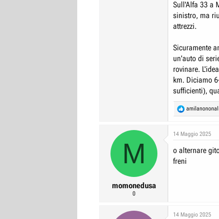
Sull'Alfa 33 a 
sinistro, ma r
attrezzi.
Sicuramente and
un'auto di seri
rovinare. L'ide
km. Diciamo 6-
sufficienti), q
R
amilanonona
e
a
c
14 Maggio 2025
M
t
o alternare gito
i
o
freni
n
s
:
momonedusa
0
14 Maggio 2025