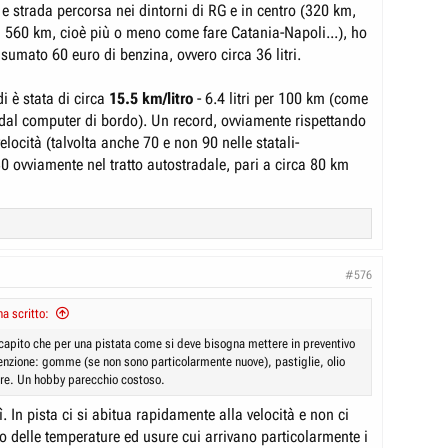
o essere sufficienti), qualcuno in più di una pista corta.
e strada percorsa nei dintorni di RG e in centro (320 km,
di 560 km, cioè più o meno come fare Catania-Napoli...), ho
umato 60 euro di benzina, ovvero circa 36 litri.
i è stata di circa
15.5 km/litro
- 6.4 litri per 100 km (come
 dal computer di bordo). Un record, ovviamente rispettando
i velocità (talvolta anche 70 e non 90 nelle statali-
30 ovviamente nel tratto autostradale, pari a circa 80 km
#576
a scritto:
 capito che per una pistata come si deve bisogna mettere in preventivo
enzione: gomme (se non sono particolarmente nuove), pastiglie, olio
tore. Un hobby parecchio costoso.
sì. In pista ci si abitua rapidamente alla velocità e non ci
o delle temperature ed usure cui arrivano particolarmente i