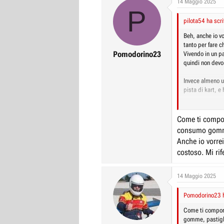
14 Maggio 2025
P
r
I
pilota54 ha scri
e
n
D
i
Beh, anche io vo
tanto per fare c
i
z
Pomodorino23
Vivendo in un p
s
i
quindi non devo 
c
o
Invece almeno un
u
pista di kart, e 
s
s
Mi piace molto p
conosciuti pur 
i
Come ti compor
o
consumo gomme,
Anche io vorre
n
costoso. Mi rif
e
14 Maggio 2025
Pomodorino23 h
Come ti comport
gomme, pastigli