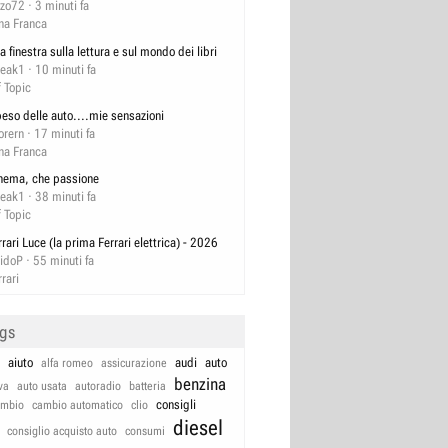
zzo72
3 minuti fa
na Franca
a finestra sulla lettura e sul mondo dei libri
reak1
10 minuti fa
f Topic
 peso delle auto....mie sensazioni
orern
17 minuti fa
na Franca
nema, che passione
reak1
38 minuti fa
f Topic
rrari Luce (la prima Ferrari elettrica) - 2026
idoP
55 minuti fa
rrari
ags
aiuto
audi
auto
alfa romeo
assicurazione
benzina
va
auto usata
autoradio
batteria
consigli
ambio
cambio automatico
clio
diesel
consiglio acquisto auto
consumi