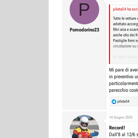
P
pilota54 ha scri
Tutte le vetture
adottato accorg
Pomodorino23
filtri aria e sca
anche olio dei f
Pastiglie freni
circolazione su 
Di solito non ho
Un paio di volt
le pastiglie si i
Mi pare di ave
andare piano pi
in preventivo 
un'altra volta.
particolarmente
Poi c'è il prob
parecchio cost
della GTV 3.0 V6
karting), era mo
R
pilota54
e
Sull'Alfa 33 a M
a
riuscii ad andar
c
14 Giugno 2025
t
Sicuramente anda
Record!
i
serie, e certame
o
Dall'8 al 12/6 
detto, non super
n