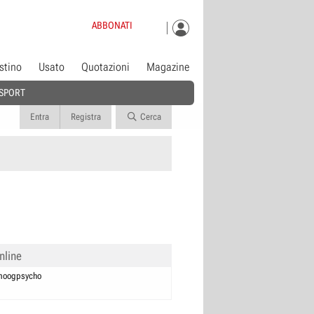
ABBONATI
istino
Usato
Quotazioni
Magazine
SPORT
Entra
Registra
Cerca
nline
moogpsycho
0