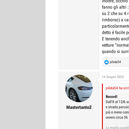
Inoltre, occhio
fanno gli altri
su 2 che su 4 r
rimborso) a cau
particolarment
detto è facile 
E tenendo anch
vetture "normal
quando si surr
R
pilota54
e
a
c
14 Giugno 2025
t
i
pilota54 ha scri
o
n
Record!
s
Dall'8 al 12/6 s
:
Mastertanto2
e strada percors
più o meno come
ovvero circa 36 l
La media quindi