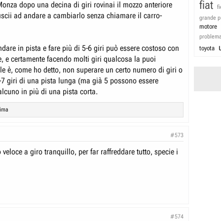
fiat
Monza dopo una decina di giri rovinai il mozzo anteriore
f
iuscii ad andare a cambiarlo senza chiamare il carro-
grande p
motore
problem
are in pista e fare più di 5-6 giri può essere costoso con
toyota
e, e certamente facendo molti giri qualcosa la puoi
ale è, come ho detto, non superare un certo numero di giri o
7 giri di una pista lunga (ma già 5 possono essere
ualcuno in più di una pista corta.
lima
#573
 veloce a giro tranquillo, per far raffreddare tutto, specie i
#574