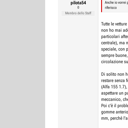
pilota54
Anche io vorrei
0
riferisco
Membro dello Staff
Tutte le vettur
non ho mai ado
particolari aft
centrale), ma n
speciale, con p
sempre buone, 
circolazione su
Di solito non h
restare senza f
(Alfa 155 1.7),
aspettare un pa
meccanico, che
Poi c'è il pro
gomme anterior
mm, perchè l'as