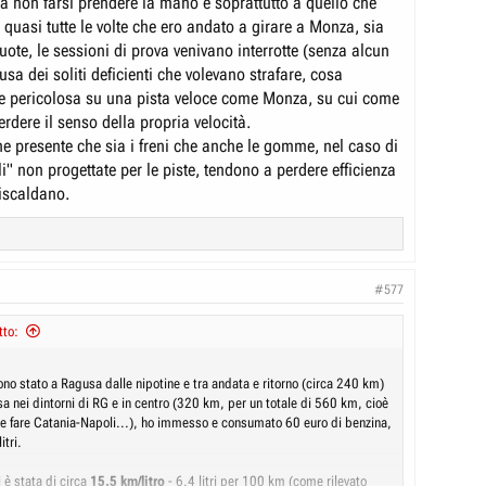
 a non farsi prendere la mano e soprattutto a quello che
 : quasi tutte le volte che ero andato a girare a Monza, sia
uote, le sessioni di prova venivano interrotte (senza alcun
sa dei soliti deficienti che volevano strafare, cosa
e pericolosa su una pista veloce come Monza, su cui come
perdere il senso della propria velocità.
e presente che sia i freni che anche le gomme, nel caso di
i" non progettate per le piste, tendono a perdere efficienza
iscaldano.
#577
tto:
ono stato a Ragusa dalle nipotine e tra andata e ritorno (circa 240 km)
a nei dintorni di RG e in centro (320 km, per un totale di 560 km, cioè
 fare Catania-Napoli...), ho immesso e consumato 60 euro di benzina,
itri.
 è stata di circa
15.5 km/litro
- 6.4 litri per 100 km (come rilevato