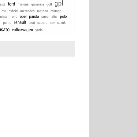
gpl
ford
iesta
frizione
garanzia
golf
unto
hybrid
mercedes
metano
motogp
opel
panda
polo
nissan
olio
pneumatici
renault
a
punto
seat
subaru
suv
suzuki
usato
volkswagen
yaris