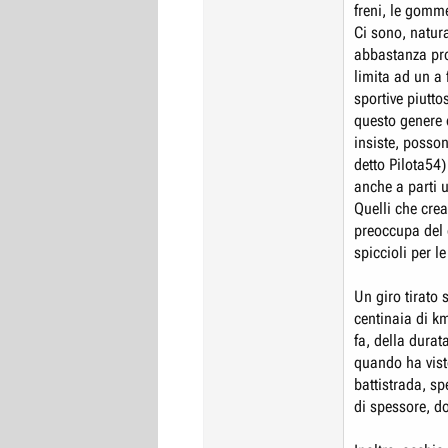
freni, le gomm
Ci sono, natur
abbastanza prol
limita ad un a 
sportive piutto
questo genere 
insiste, posson
detto Pilota54)
anche a parti u
Quelli che crea
preoccupa del 
spiccioli per le
Un giro tirato 
centinaia di km
fa, della durat
quando ha visto
battistrada, s
di spessore, d