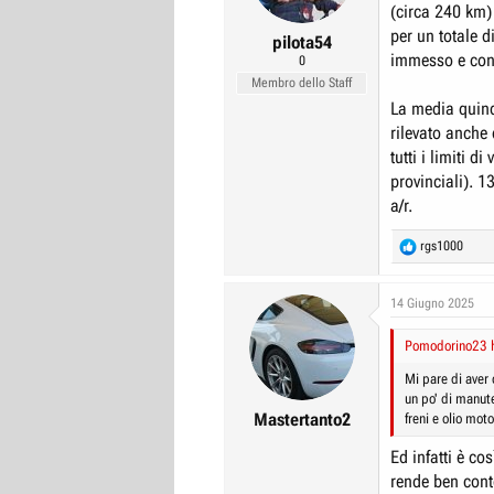
(ma già 5 posson
(circa 240 km) 
s
per un totale 
:
pilota54
immesso e cons
0
Membro dello Staff
La media quind
rilevato anche
tutti i limiti d
provinciali). 1
a/r.
R
rgs1000
e
a
c
14 Giugno 2025
t
i
Pomodorino23 h
o
n
Mi pare di aver
s
un po' di manut
:
Mastertanto2
freni e olio mo
Ed infatti è co
rende ben cont