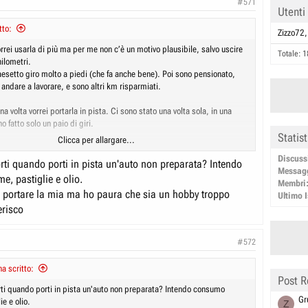
#571
Utenti
tto:
Zizzo72
rrei usarla di più ma per me non c’è un motivo plausibile, salvo uscire
Totale: 1
hilometri.
aesetto giro molto a piedi (che fa anche bene). Poi sono pensionato,
andare a lavorare, e sono altri km risparmiati.
a volta vorrei portarla in pista. Ci sono stato una volta sola, in una
ho fatto solo un paio di giri.
Statis
Clicca per allargare...
artecipare ai raduni, perché si fanno belle gite in posti a volte non
Discuss
non essendo lontani da casa. E poi si fanno bei pranzi in compagnia.
ti quando porti in pista un'auto non preparata? Intendo
Messag
 pastiglie e olio.
Membri
i portare la mia ma ho paura che sia un hobby troppo
Ultimo I
erisco
#572
a scritto:
Post R
i quando porti in pista un'auto non preparata? Intendo consumo
Gr
e e olio.
Z