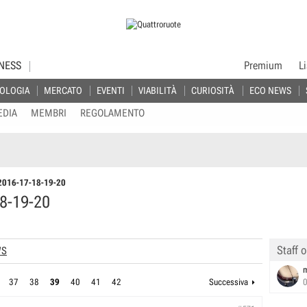
NESS
Premium
L
OLOGIA
MERCATO
EVENTI
VIABILITÀ
CURIOSITÀ
ECO NEWS
EDIA
MEMBRI
REGOLAMENTO
2016-17-18-19-20
8-19-20
Staff o
WS
37
38
39
40
41
42
Successiva