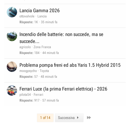
e
n
Lancia Gamma 2026
z
ottovalvole
Lancia
a
Risposte
1K
35 minuti fa
Incendio delle batterie: non succede, ma se
succede...
agricolo
Zona Franca
Risposte
184
44 minuti fa
Problema pompa freni ed abs Yaris 1.5 Hybrid 2015
moogpsycho
Toyota
Risposte
57
48 minuti fa
Ferrari Luce (la prima Ferrari elettrica) - 2026
pilota54
Ferrari
Risposte
917
57 minuti fa
Last
1 of 14
Successiva