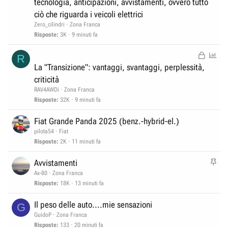
tecnologia, anticipazioni, avvistamenti, ovvero tutto
i
c
ciò che riguarda i veicoli elettrici
o
c
Zero_cilindri
Zona Franca
a
Risposte
3K
9 minuti fa
t
B
S
a
R
l
o
La "Transizione": vantaggi, svantaggi, perplessità,
o
n
criticità
c
d
RAV4AWDi
Zona Franca
c
a
Risposte
32K
9 minuti fa
a
g
Fiat Grande Panda 2025 (benz.-hybrid-el.)
t
g
pilota54
Fiat
a
i
Risposte
2K
11 minuti fa
o
I
Avvistamenti
n
Ax-80
Zona Franca
e
Risposte
18K
13 minuti fa
v
Il peso delle auto....mie sensazioni
G
i
GuidoP
Zona Franca
d
Risposte
133
20 minuti fa