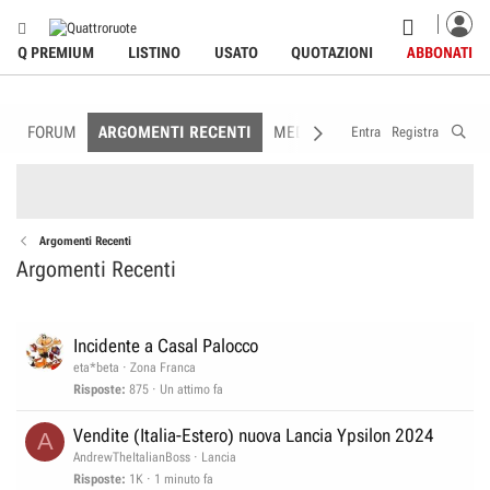
Q PREMIUM
LISTINO
USATO
QUOTAZIONI
ABBONATI
FORUM
ARGOMENTI RECENTI
MEDIA
MEMBRI
REGOLAM
Entra
Registra
Argomenti Recenti
Argomenti Recenti
Incidente a Casal Palocco
eta*beta
Zona Franca
Risposte
875
Un attimo fa
Vendite (Italia-Estero) nuova Lancia Ypsilon 2024
A
AndrewTheItalianBoss
Lancia
Risposte
1K
1 minuto fa