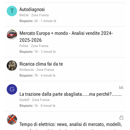
Autodiagnosi
T
theCat
Zona Franca
Risposte
34
1 minuto fa
Mercato Europa + mondo - Analisi vendite 2024-
2025-2026
Feline
Zona Franca
Risposte
1K
2 minuti fa
Ricarica clima fai da te
Kentauros
Zona Franca
Risposte
78
4 minuti fa
S
G
o
La trazione dalla parte sbagliata.....ma perchè?.......
n
GuidoP
Zona Franca
d
Risposte
16
8 minuti fa
a
B
g
l
Tempo di elettrico: news, analisi di mercato, modelli,
g
o