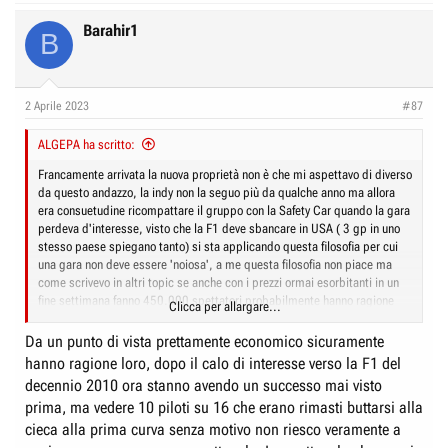
a
c
Barahir1
B
t
i
o
n
2 Aprile 2023
#87
s
:
ALGEPA ha scritto:
Francamente arrivata la nuova proprietà non è che mi aspettavo di diverso
da questo andazzo, la indy non la seguo più da qualche anno ma allora
era consuetudine ricompattare il gruppo con la Safety Car quando la gara
perdeva d'interesse, visto che la F1 deve sbancare in USA ( 3 gp in uno
stesso paese spiegano tanto) si sta applicando questa filosofia per cui
una gara non deve essere 'noiosa', a me questa filosofia non piace ma
come scrivevo in altri topic se anche con i prezzi ormai esorbitanti in un
fine settimana fanno 450.000 spettatori probabilmente hanno ragione
Clicca per allargare...
loro.
Da un punto di vista prettamente economico sicuramente
hanno ragione loro, dopo il calo di interesse verso la F1 del
decennio 2010 ora stanno avendo un successo mai visto
prima, ma vedere 10 piloti su 16 che erano rimasti buttarsi alla
cieca alla prima curva senza motivo non riesco veramente a