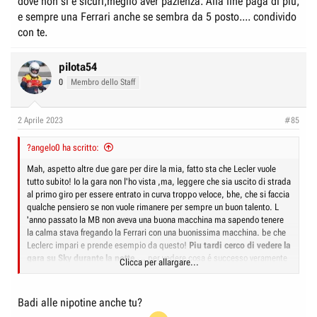
dove non si é sicuri,meglio aver pazienza. Alla fine paga di piu,
e sempre una Ferrari anche se sembra da 5 posto.... condivido
con te.
pilota54
0
Membro dello Staff
2 Aprile 2023
#85
?angelo0 ha scritto:
Mah, aspetto altre due gare per dire la mia, fatto sta che Lecler vuole
tutto subito! Io la gara non l'ho vista ,ma, leggere che sia uscito di strada
al primo giro per essere entrato in curva troppo veloce, bhe, che si faccia
qualche pensiero se non vuole rimanere per sempre un buon talento. L
'anno passato la MB non aveva una buona macchina ma sapendo tenere
la calma stava fregando la Ferrari con una buonissima macchina. be che
Leclerc impari e prende esempio da questo!
Piu tardi cerco di vedere la
gara su Sky durante la notte....
per vedere cosa é successo veramente
Clicca per allargare...
.... Anche il caso di Sainz mi sembra strano dai secondi che ha mostrato
il TG, si é visto poco?
Badi alle nipotine anche tu?