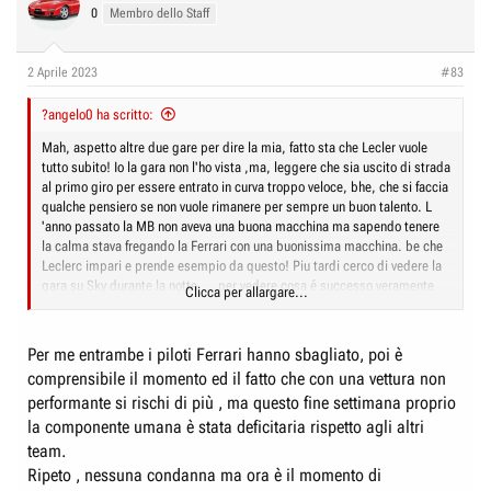
0
Membro dello Staff
2 Aprile 2023
#83
?angelo0 ha scritto:
Mah, aspetto altre due gare per dire la mia, fatto sta che Lecler vuole
tutto subito! Io la gara non l'ho vista ,ma, leggere che sia uscito di strada
al primo giro per essere entrato in curva troppo veloce, bhe, che si faccia
qualche pensiero se non vuole rimanere per sempre un buon talento. L
'anno passato la MB non aveva una buona macchina ma sapendo tenere
la calma stava fregando la Ferrari con una buonissima macchina. be che
Leclerc impari e prende esempio da questo! Piu tardi cerco di vedere la
gara su Sky durante la notte.... per vedere cosa é successo veramente
Clicca per allargare...
.... Anche il caso di Sainz mi sembra strano dai secondi che ha mostrato
il TG, si é visto poco?
Per me entrambe i piloti Ferrari hanno sbagliato, poi è
comprensibile il momento ed il fatto che con una vettura non
performante si rischi di più , ma questo fine settimana proprio
la componente umana è stata deficitaria rispetto agli altri
team.
Ripeto , nessuna condanna ma ora è il momento di