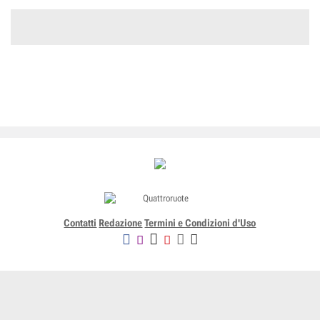
Contatti
Redazione
Termini e Condizioni d'Uso
Editoriale Domus SpA
Via G. Mazzocchi, 1/3 20089 Rozzano (Mi) - Codice fiscale, partita
IVA e iscrizione al Registro delle Imprese di Milano n. 07835550158
R.E.A. di Milano n. 1186124 - Capitale sociale versato € 5.000.000,00 -
Tutti i Diritti Riservati
-
Privacy
-
Informativa Cookie completa
-
- Lic. SIAE n. 4653/I/908