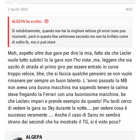
2 Aprile 2023
#82
ALGEPA ha scritto:
Si indubbiamente, quando non hai la migliore vettura gli errori sono pou
ricorrenti, però in questo fine settimana secondo me non ha brillato come
di solito fa, ma ci può stare
Mah, aspetto altre due gare per dire la mia, fatto sta che Lecler
vuole tutto subito! Io la gara non l'ho vista ,ma, leggere che sia
uscito di strada al primo giro per essere entrato in curva
troppo veloce, bhe, che si faccia qualche pensiero se non vuole
rimanere per sempre un buon talento. L 'anno passato la MB
non aveva una buona macchina ma sapendo tenere la calma
stava fregando la Ferrari con una buonissima macchina. be
che Leclerc impari e prende esempio da questo! Piu tardi cerco
di vedere la gara su Sky durante la notte.... per vedere cosa é
successo veramente .... Anche il caso di Sainz mi sembra
strano dai secondi che ha mostrato il TG, si é visto poco?
ALGEPA