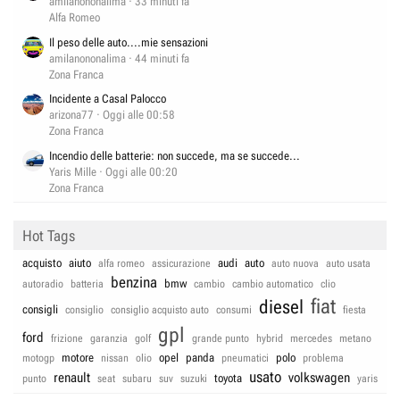
amilanononalima
33 minuti fa
Alfa Romeo
Il peso delle auto....mie sensazioni
amilanononalima
44 minuti fa
Zona Franca
Incidente a Casal Palocco
arizona77
Oggi alle 00:58
Zona Franca
Incendio delle batterie: non succede, ma se succede...
Yaris Mille
Oggi alle 00:20
Zona Franca
Hot Tags
acquisto
aiuto
audi
auto
alfa romeo
assicurazione
auto nuova
auto usata
benzina
bmw
autoradio
batteria
cambio
cambio automatico
clio
fiat
diesel
consigli
consiglio
consiglio acquisto auto
consumi
fiesta
gpl
ford
frizione
garanzia
golf
grande punto
hybrid
mercedes
metano
motore
opel
panda
polo
motogp
nissan
olio
pneumatici
problema
usato
renault
volkswagen
toyota
punto
seat
subaru
suv
suzuki
yaris