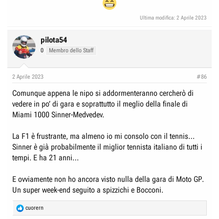
Ultima modifica:
2 Aprile 2023
pilota54
0
Membro dello Staff
2 Aprile 2023
#86
Comunque appena le nipo si addormenteranno cercherò di
vedere in po’ di gara e soprattutto il meglio della finale di
Miami 1000 Sinner-Medvedev.
La F1 è frustrante, ma almeno io mi consolo con il tennis…
Sinner è già probabilmente il miglior tennista italiano di tutti i
tempi. E ha 21 anni…
E ovviamente non ho ancora visto nulla della gara di Moto GP.
Un super week-end seguito a spizzichi e Bocconi.
R
cuorern
e