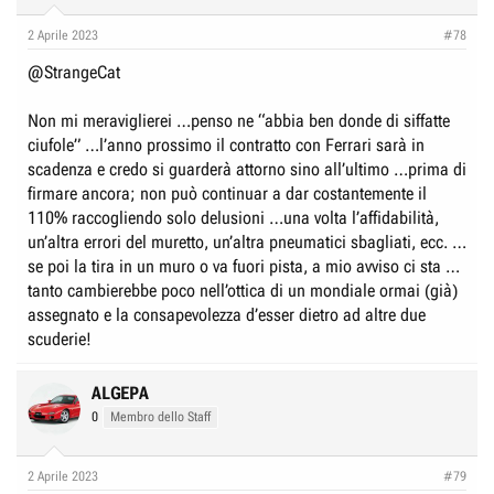
2 Aprile 2023
#78
@StrangeCat
Non mi meraviglierei …penso ne “abbia ben donde di siffatte
ciufole” …l’anno prossimo il contratto con Ferrari sarà in
scadenza e credo si guarderà attorno sino all’ultimo …prima di
firmare ancora; non può continuar a dar costantemente il
110% raccogliendo solo delusioni …una volta l’affidabilità,
un’altra errori del muretto, un’altra pneumatici sbagliati, ecc. …
se poi la tira in un muro o va fuori pista, a mio avviso ci sta …
tanto cambierebbe poco nell’ottica di un mondiale ormai (già)
assegnato e la consapevolezza d’esser dietro ad altre due
scuderie!
ALGEPA
0
Membro dello Staff
2 Aprile 2023
#79