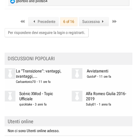
R
gbortolo
and
pilota54
e
a
c
First
Last
t
Precedente
6 of 16
Successiva
i
o
Per rispondere devi eseguire la login o registrarti.
n
s
:
DISCUSSIONI POPOLARI
La "Transizione": vantaggi,
Avvistamenti
svantaggi,...
GuidoP
-
11 ore fa
Carloantonio70
-
11 ore fa
Scénic XMod - Topic
Alfa Romeo Giulia 2016-
Ufficiale
2019
quicktake
-
3 anni fa
Suby01
-
1 anno fa
Utenti online
Non ci sono Utenti online adesso.