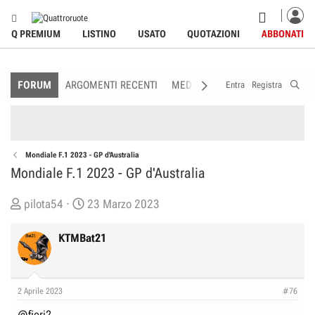
Q PREMIUM
LISTINO
USATO
QUOTAZIONI
ABBONATI
FORUM
ARGOMENTI RECENTI
MEDIA
MEMBRI
REGOLAME
Entra
Registra
Mondiale F.1 2023 - GP d'Australia
Mondiale F.1 2023 - GP d'Australia
C
D
pilota54
23 Marzo 2023
r
a
e
t
KTMBat21
a
a
t
d
o
i
2 Aprile 2023
#76
r
I
@fiori2