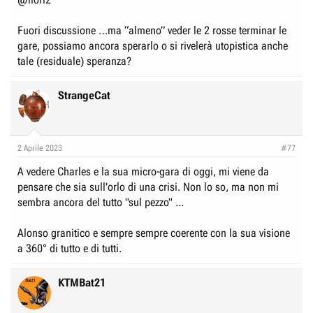
e
n
D
i
Fuori discussione …ma “almeno” veder le 2 rosse terminar le
i
z
gare, possiamo ancora sperarlo o si rivelerà utopistica anche
s
i
tale (residuale) speranza?
c
o
u
StrangeCat
s
s
i
2 Aprile 2023
#77
o
A vedere Charles e la sua micro-gara di oggi, mi viene da
n
pensare che sia sull'orlo di una crisi. Non lo so, ma non mi
e
sembra ancora del tutto "sul pezzo" ...
Alonso granitico e sempre sempre coerente con la sua visione
a 360° di tutto e di tutti.
KTMBat21