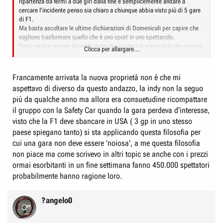
ripartenza da fermi a due giri dalla fine è semplicemente andare a
cercare l’incidente penso sia chiaro a chiunque abbia visto più di 5 gare
di F1.
Ma basta ascoltare le ultime dichiarazioni di Domenicali per capire che
vogliono trasformare quello che è uno sport in uno spettacolo.
Forse però si stanno dimenticando che in pista ci sono piloti che corrono
Clicca per allargare...
a 300 km/h. La crescita esponenziale di sicurezza delle monoposto degli
ultimi anni sta facendo dimenticare a molti il pericolo che si corre a
scendere in pista.
Francamente arrivata la nuova proprietà non è che mi
Questo è il pericolo più grande che sta correndo la F1 odierna. Tutto il
aspettavo di diverso da questo andazzo, la indy non la seguo
resto viene dopo secondo me. Questa ripartenza dopo la seconda rossa è
più da qualche anno ma allora era consuetudine ricompattare
una delle cose più brutte che ho visto da quando seguo la F1.
il gruppo con la Safety Car quando la gara perdeva d'interesse,
visto che la F1 deve sbancare in USA ( 3 gp in uno stesso
paese spiegano tanto) si sta applicando questa filosofia per
cui una gara non deve essere 'noiosa', a me questa filosofia
non piace ma come scrivevo in altri topic se anche con i prezzi
ormai esorbitanti in un fine settimana fanno 450.000 spettatori
probabilmente hanno ragione loro.
?angelo0