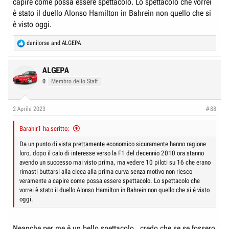
capire come possa essere spettacolo. Lo spettacolo che vorrei
è stato il duello Alonso Hamilton in Bahrein non quello che si
è visto oggi.
R
danilorse
and
ALGEPA
e
a
c
ALGEPA
t
0
Membro dello Staff
i
o
n
2 Aprile 2023
#88
s
:
Barahir1 ha scritto:
Da un punto di vista prettamente economico sicuramente hanno ragione
loro, dopo il calo di interesse verso la F1 del decennio 2010 ora stanno
avendo un successo mai visto prima, ma vedere 10 piloti su 16 che erano
rimasti buttarsi alla cieca alla prima curva senza motivo non riesco
veramente a capire come possa essere spettacolo. Lo spettacolo che
vorrei è stato il duello Alonso Hamilton in Bahrein non quello che si è visto
oggi.
Neanche per me è un bello spettacolo , credo che se se fossero