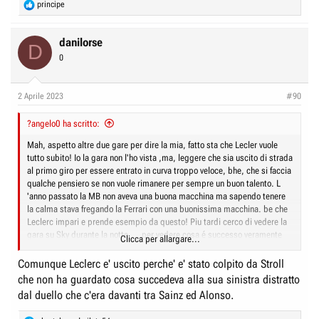
R
principe
e
a
c
danilorse
D
t
0
i
o
n
2 Aprile 2023
#90
s
:
?angelo0 ha scritto:
Mah, aspetto altre due gare per dire la mia, fatto sta che Lecler vuole
tutto subito! Io la gara non l'ho vista ,ma, leggere che sia uscito di strada
al primo giro per essere entrato in curva troppo veloce, bhe, che si faccia
qualche pensiero se non vuole rimanere per sempre un buon talento. L
'anno passato la MB non aveva una buona macchina ma sapendo tenere
la calma stava fregando la Ferrari con una buonissima macchina. be che
Leclerc impari e prende esempio da questo! Piu tardi cerco di vedere la
gara su Sky durante la notte.... per vedere cosa é successo veramente
Clicca per allargare...
.... Anche il caso di Sainz mi sembra strano dai secondi che ha mostrato
il TG, si é visto poco?
Comunque Leclerc e' uscito perche' e' stato colpito da Stroll
che non ha guardato cosa succedeva alla sua sinistra distratto
dal duello che c'era davanti tra Sainz ed Alonso.