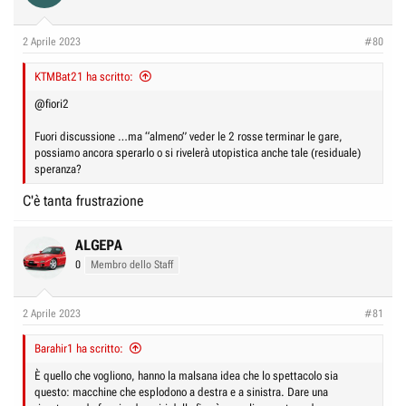
2 Aprile 2023
#80
KTMBat21 ha scritto:
@fiori2
Fuori discussione …ma “almeno” veder le 2 rosse terminar le gare,
possiamo ancora sperarlo o si rivelerà utopistica anche tale (residuale)
speranza?
C'è tanta frustrazione
ALGEPA
0
Membro dello Staff
2 Aprile 2023
#81
Barahir1 ha scritto:
È quello che vogliono, hanno la malsana idea che lo spettacolo sia
questo: macchine che esplodono a destra e a sinistra. Dare una