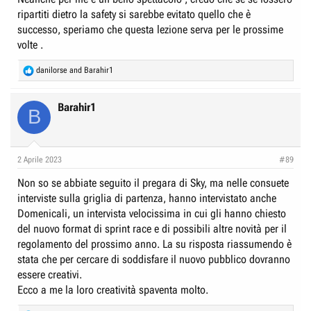
ripartiti dietro la safety si sarebbe evitato quello che è
successo, speriamo che questa lezione serva per le prossime
volte .
R
danilorse
and
Barahir1
e
a
c
Barahir1
B
t
i
o
n
2 Aprile 2023
#89
s
:
Non so se abbiate seguito il pregara di Sky, ma nelle consuete
interviste sulla griglia di partenza, hanno intervistato anche
Domenicali, un intervista velocissima in cui gli hanno chiesto
del nuovo format di sprint race e di possibili altre novità per il
regolamento del prossimo anno. La su risposta riassumendo è
stata che per cercare di soddisfare il nuovo pubblico dovranno
essere creativi.
Ecco a me la loro creatività spaventa molto.