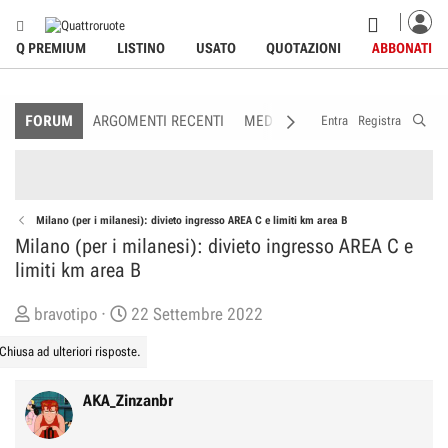
Q PREMIUM
LISTINO
USATO
QUOTAZIONI
ABBONATI
FORUM
ARGOMENTI RECENTI
MEDIA
MEMBRI
REGOLAME
Entra
Registra
Milano (per i milanesi): divieto ingresso AREA C e limiti km area B
Milano (per i milanesi): divieto ingresso AREA C e
limiti km area B
C
D
bravotipo
22 Settembre 2022
r
a
Chiusa ad ulteriori risposte.
e
t
a
a
AKA_Zinzanbr
t
d
o
i