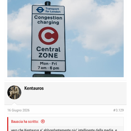
Kentauros
16 Giugno 2026
#3.129
Bauscia ha scritto:
vero che Kentaurus e' abbondantemente piu' intelligente della media, e