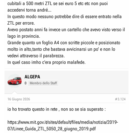
cubitali a 500 metri ZTL se sei euro 5 etc etc non puoi
accedervi torna andré...
In questo modo nessuno potrebbe dire di essere entrato nella
ZTL per errore.
Avevo postato anni fa invece un cartello che avevo visto verso il
lago in provincia.
Grande quanto un foglio A4 con scritte piccole e posizionato
molto in alto,tanto che bastava avvicinarsi un po' e non lo
vedevi attraverso il parabrezza.
In quel caso imho c'era proprio malafede.
ALGEPA
0
Membro dello Staff
16 Giugno 2026
#3.124
io ho trovato questo in rete , non so se sia superato :
https://www.mit.gov.it/sites/default/files/media/notizia/2019-
07/Linee_Guida_ZTL_5050_28_giugno_2019.pdf