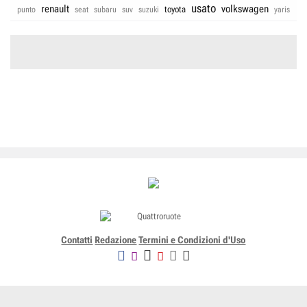
usato
renault
volkswagen
toyota
punto
seat
subaru
suv
suzuki
yaris
Contatti
Redazione
Termini e Condizioni d'Uso
Editoriale Domus SpA
Via G. Mazzocchi, 1/3 20089 Rozzano (Mi) - Codice fiscale, partita