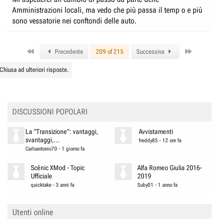
Amministrazioni locali, ma vedo che più passa il temp o e più
sono vessatorie nei conftondi delle auto.
First
Last
Precedente
209 of 215
Successiva
Chiusa ad ulteriori risposte.
DISCUSSIONI POPOLARI
La "Transizione": vantaggi,
Avvistamenti
svantaggi,...
freddy85
-
12 ore fa
Carloantonio70
-
1 giorno fa
Scénic XMod - Topic
Alfa Romeo Giulia 2016-
Ufficiale
2019
quicktake
-
3 anni fa
Suby01
-
1 anno fa
Utenti online