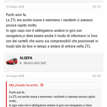
r
I
16 Giugno 2026
#3.121
e
n
D
i
Pochi anni fa.
i
z
La ZTL era anche nuova e nemmeno i residenti ci avevano
s
i
ancora capito molto.
In ogni caso non è obbligatorio andare in giro con
c
o
navigatore,ci deve essere anche il modo di informarsi in loco
u
con dei cartelli che siano sia comprensibili che posizionati in
s
modo tale da fare in tempo a evitare di entrare nella ZTL.
s
i
ALGEPA
o
0
Membro dello Staff
n
e
16 Giugno 2026
#3.122
AKA_Zinzanbr ha scritto:
Pochi anni fa.
La ZTL era anche nuova e nemmeno i residenti ci avevano ancora capito
molto.
In ogni caso non è obbligatorio andare in giro con navigatore,ci deve