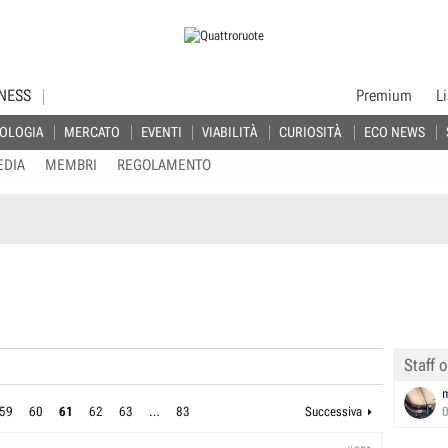
NESS
Premium
L
OLOGIA
MERCATO
EVENTI
VIABILITÀ
CURIOSITÀ
ECO NEWS
EDIA
MEMBRI
REGOLAMENTO
Staff o
59
60
61
62
63
…
83
Successiva