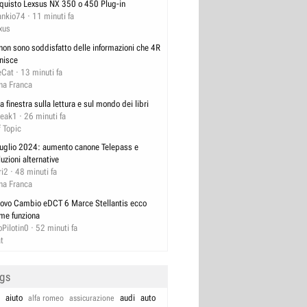
quisto Lexsus NX 350 o 450 Plug-in
ankio74
11 minuti fa
xus
 non sono soddisfatto delle informazioni che 4R
rnisce
eCat
13 minuti fa
na Franca
a finestra sulla lettura e sul mondo dei libri
reak1
26 minuti fa
f Topic
luglio 2024: aumento canone Telepass e
luzioni alternative
ri2
48 minuti fa
na Franca
ovo Cambio eDCT 6 Marce Stellantis ecco
me funziona
oPilotin0
52 minuti fa
at
ags
aiuto
audi
auto
alfa romeo
assicurazione