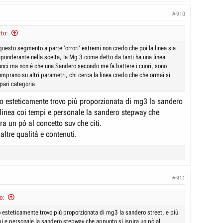
#910
to:
uesto segmento a parte 'orrori' estremi non credo che poi la linea sia
ponderante nella scelta, la Mg 3 come detto da tanti ha una linea
anci ma non è che una Sandero secondo me fa battere i cuori, sono
omprano su altri parametri, chi cerca la linea credo che che ormai si
 pari categoria
o esteticamente trovo più proporzionata di mg3 la sandero
n linea coi tempi e personale la sandero stepway che
ra un pò al concetto suv che citi.
ltre qualità e contenuti.
#911
o:
 esteticamente trovo più proporzionata di mg3 la sandero street, e più
pi e personale la sandero stepway che appunto si ispira un pò al