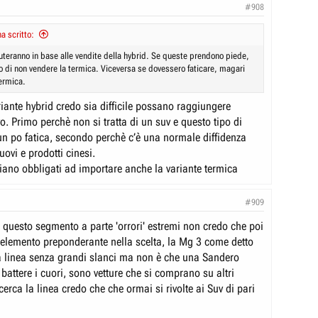
#908
a scritto:
teranno in base alle vendite della hybrid. Se queste prendono piede,
 di non vendere la termica. Viceversa se dovessero faticare, magari
termica.
iante hybrid credo sia difficile possano raggiungere
evo. Primo perchè non si tratta di un suv e questo tipo di
 un po fatica, secondo perchè c’è una normale diffidenza
ovi e prodotti cinesi.
siano obbligati ad importare anche la variante termica
#909
 questo segmento a parte 'orrori' estremi non credo che poi
n elemento preponderante nella scelta, la Mg 3 come detto
a linea senza grandi slanci ma non è che una Sandero
attere i cuori, sono vetture che si comprano su altri
cerca la linea credo che che ormai si rivolte ai Suv di pari