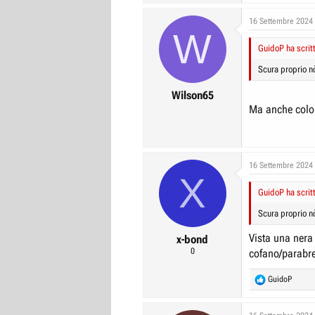
16 Settembre 2024
W
GuidoP ha scrit
Scura proprio nò
Wilson65
Ma anche color T
16 Settembre 2024
X
GuidoP ha scrit
Scura proprio nò
Vista una nera 
x-bond
0
cofano/parabre
R
GuidoP
e
a
c