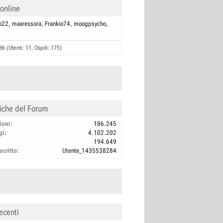
 online
o22
maxressora
Frankio74
moogpsycho
86 (Utenti: 11, Ospiti: 175)
tiche del Forum
ioni
186.245
gi
4.102.202
194.649
scritto
Utente_1435538284
ecenti