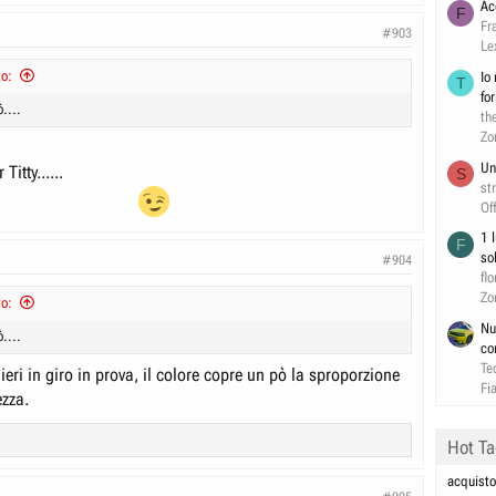
Ac
F
Fr
#903
Le
to:
Io
T
fo
....
th
Zo
Un
itty......
S
st
Of
1 
F
so
#904
flo
Zo
to:
Nu
....
co
Te
ieri in giro in prova, il colore copre un pò la sproporzione
Fi
zza.
Hot T
acquisto