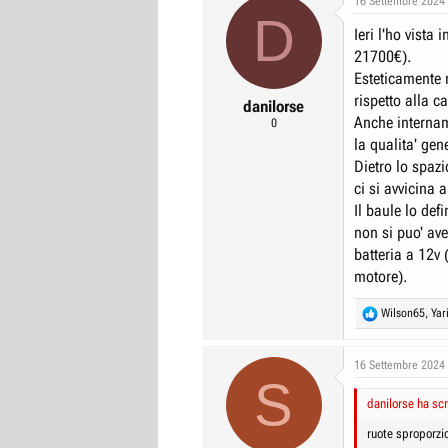
16 Settembre 2024
D
t
Ieri l'ho vista
i
o
21700€).
n
Esteticamente 
s
rispetto alla ca
:
danilorse
Anche intername
0
la qualita' ge
Dietro lo spazi
ci si avvicina a
Il baule lo defi
non si puo' ave
batteria a 12v
motore).
R
Wilson65
,
Yar
e
a
c
16 Settembre 2024
S
t
i
danilorse ha scr
o
n
ruote sproporzio
s