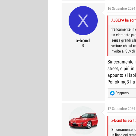
16 Settembre 2024
X
ALGEPA ha scrit
francamente in q
un elemento pre
x-bond
senza grandi sl
0
vetture che si c
rivolte ai Suv di
Sinceramente i
street, e più i
appunto si ispi
Poi ok mg3 ha a
R
Peppuzzx
e
a
c
17 Settembre 2024
t
i
x-bond ha scritt
o
n
Sinceramente io
s
in linea coi tem