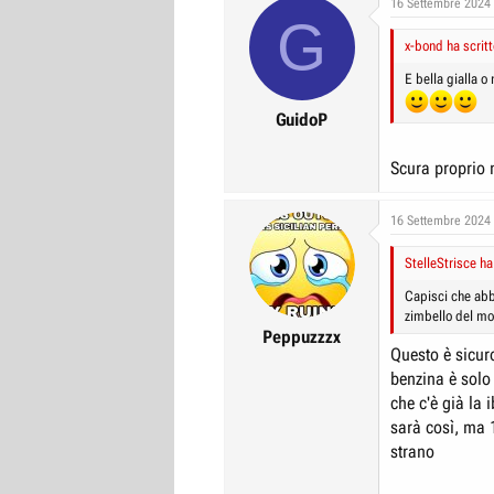
16 Settembre 2024
G
r
I
x-bond ha scritt
e
n
D
i
E bella gialla o 
i
z
GuidoP
s
i
c
o
Scura proprio n
u
s
16 Settembre 2024
s
i
StelleStrisce ha
o
Capisci che abbi
n
zimbello del mo
Peppuzzzx
e
Questo è sicur
benzina è solo 
che c'è già la
sarà così, ma 
strano