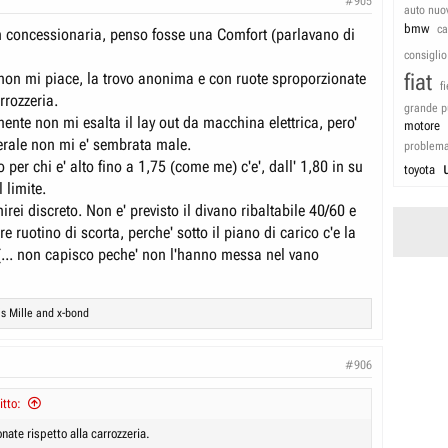
#905
auto nuo
bmw
c
 in concessionaria, penso fosse una Comfort (parlavano di
consiglio
non mi piace, la trovo anonima e con ruote sproporzionate
fiat
f
rrozzeria.
grande p
nte non mi esalta il lay out da macchina elettrica, pero'
motore
nerale non mi e' sembrata male.
problem
o per chi e' alto fino a 1,75 (come me) c'e', dall' 1,80 in su
toyota
l limite.
nirei discreto. Non e' previsto il divano ribaltabile 40/60 e
re ruotino di scorta, perche' sotto il piano di carico c'e la
 (... non capisco peche' non l'hanno messa nel vano
is Mille
and
x-bond
#906
itto:
nate rispetto alla carrozzeria.