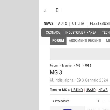
NEWS
AUTO
UTILITÀ
FLEET&BUSI
CRONACA
INDUSTRIA E FINANZA
TECN
FORUM
ARGOMENTI RECENTI
M
Forum
Marche
MG
MG 3
MG 3
C
D
iridis_alpha
3 Gennaio 2024
r
a
Tutto su
MG
»
LISTINO
USATO
NEWS
e
t
a
a
Precedente
1
…
t
d
o
i