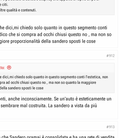
 citi.
tre qualità e contenuti.
che dici,mi chiedo solo quanto in questo segmento conti
n dico che si compra ad occhi chiusi questo no , ma non so
iore proporzionalità della sandero sposti le cose
#912
to:
he dici,mi chiedo solo quanto in questo segmento conti l'estetica, non
pra ad occhi chiusi questo no , ma non so quanto la maggiore
della sandero sposti le cose
onti, anche inconsciamente. Se un'auto è esteticamente un
 sembrare mal costruita. La sandero a vista da più
#913
che Sandero oramai è consolidata e ha una rete di vendita