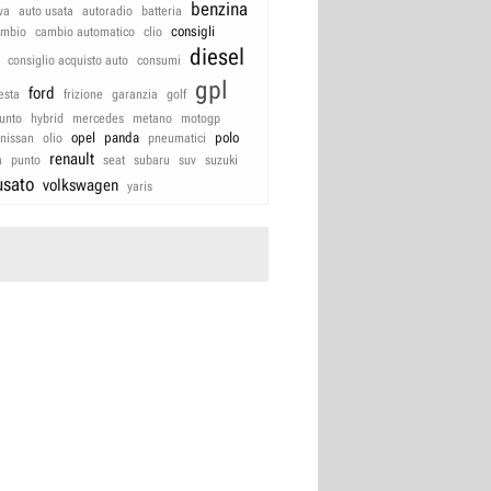
benzina
va
auto usata
autoradio
batteria
consigli
ambio
cambio automatico
clio
diesel
consiglio acquisto auto
consumi
gpl
ford
iesta
frizione
garanzia
golf
unto
hybrid
mercedes
metano
motogp
opel
panda
polo
nissan
olio
pneumatici
renault
a
punto
seat
subaru
suv
suzuki
usato
volkswagen
yaris