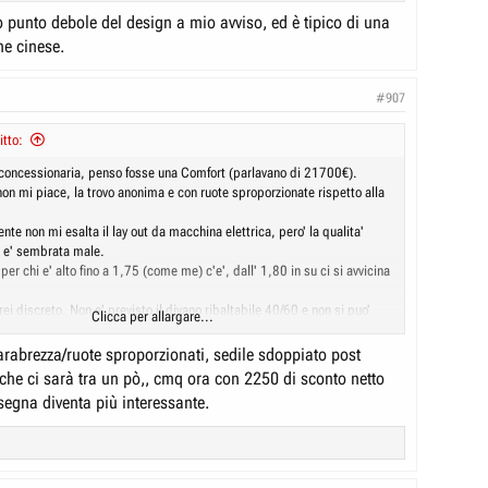
o punto debole del design a mio avviso, ed è tipico di una
ne cinese.
#907
itto:
in concessionaria, penso fosse una Comfort (parlavano di 21700€).
on mi piace, la trovo anonima e con ruote sproporzionate rispetto alla
te non mi esalta il lay out da macchina elettrica, pero' la qualita'
 e' sembrata male.
 per chi e' alto fino a 1,75 (come me) c'e', dall' 1,80 in su ci si avvicina
irei discreto. Non e' previsto il divano ribaltabile 40/60 e non si puo'
Clicca per allargare...
scorta, perche' sotto il piano di carico c'e la batteria a 12v (... non
non l'hanno messa nel vano motore).
arabrezza/ruote sproporzionati, sedile sdoppiato post
che ci sarà tra un pò,, cmq ora con 2250 di sconto netto
segna diventa più interessante.