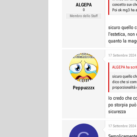
:
ALGEPA
concetto suv che
0
Poi ok mg3 ha al
Membro dello Staff
sicuro quello 
l'estetica, no
quanto la magg
17 Settembre 2024
ALGEPA ha scrit
sicuro quello c
dico che si com
Peppuzzzx
proporzionalità 
Io credo che c
po storpia può
sicurezza
17 Settembre 2024
Semplicemente 