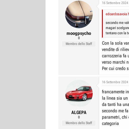
c
16 Settembre 2024
t
i
edoardosavoia h
o
n
secondo me valu
s
magari scelgono
:
moogpsycho
tentano con la 
0
Con la sola var
Membro dello Staff
vendite di rili
carrozzeria fa
verso marchi nu
Per cui credo 
16 Settembre 2024
francamente in
la linea sia u
da tanti ha un
secondo me fa b
ALGEPA
parametri, chi 
0
categoria
Membro dello Staff