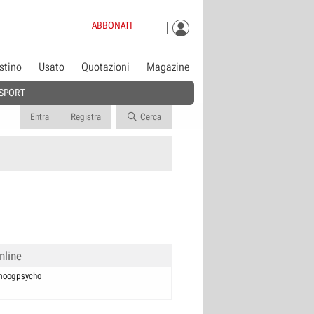
ABBONATI
istino
Usato
Quotazioni
Magazine
SPORT
Entra
Registra
Cerca
nline
moogpsycho
0