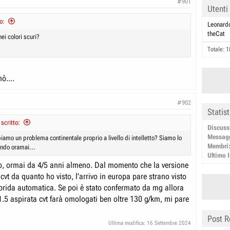
#901
Utenti
o:
Leonard
theCat
nei colori scuri?
Totale: 1
ò....
#902
Statis
 scritto:
Discuss
Messag
amo un problema continentale proprio a livello di intelletto? Siamo lo
Membri
ndo oramai...
Ultimo I
o, ormai da 4/5 anni almeno. Dal momento che la versione
cvt da quanto ho visto, l'arrivo in europa pare strano visto
 ibrida automatica. Se poi è stato confermato da mg allora
1.5 aspirata cvt farà omologati ben oltre 130 g/km, mi pare
Post R
Ultima modifica:
16 Settembre 2024