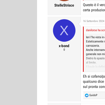
:
Questo è il ver
StelleStrisce
certa produzio
16 Settembre 2024
X
danilorse ha scr
Ieri l'ho vista 
Esteticamente n
x-bond
carrozzeria.
0
Anche internamen
generale non mi
Dietro lo spazio
al limite.
Il baule lo defin
avere ruotino di 
capisco peche' 
Eh si cofano/p
qualcuno dice 
sul pronta con
R
GuidoP
e
a