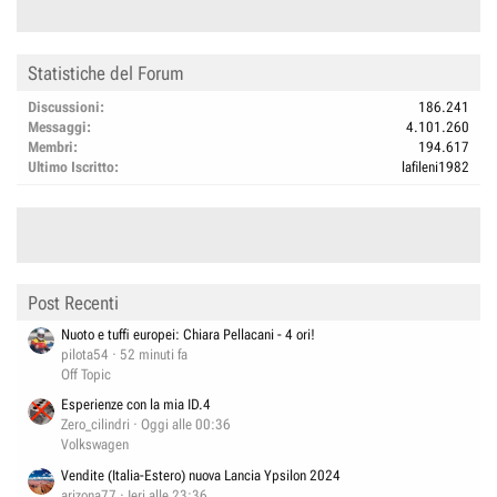
Statistiche del Forum
Discussioni
186.241
Messaggi
4.101.260
Membri
194.617
Ultimo Iscritto
lafileni1982
Post Recenti
Nuoto e tuffi europei: Chiara Pellacani - 4 ori!
pilota54
52 minuti fa
Off Topic
Esperienze con la mia ID.4
Zero_cilindri
Oggi alle 00:36
Volkswagen
Vendite (Italia-Estero) nuova Lancia Ypsilon 2024
arizona77
Ieri alle 23:36