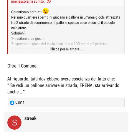
maxressora ha scritto:
e
n
D
i
Garantismo per tutti
i
z
Nel mio quartiere i bambini giocano a pallone in un'area giochi attrezzata
tra 2 strade di scorrimento. Il pallone spesso esce e con lui il piccolo
s
i
calciatore.
c
o
Soluzioni:
u
1- recitare area giochi
2- spostare il gioco del cacio in un'area a 200 metri già protetta
s
3- limite di 30 km/h sulle strade adiacenti.
Clicca per allargare...
s
Secondo voi, cosa ha fatto il comune?
i
Oltre il Comune
o
n
Al riguardo, tutti dovrebbero avere coscienza del fatto che:
e
" Se vedi un pallone arrivare in strada, FRENA, sta arrivando
anche...."
R
U2511
e
a
c
streak
S
t
i