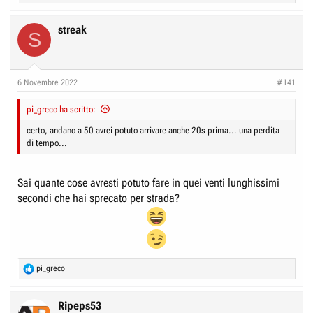
e
a
c
streak
S
t
i
o
n
6 Novembre 2022
#141
s
:
pi_greco ha scritto:
certo, andano a 50 avrei potuto arrivare anche 20s prima... una perdita
di tempo...
Sai quante cose avresti potuto fare in quei venti lunghissimi
secondi che hai sprecato per strada?
R
pi_greco
e
a
c
Ripeps53