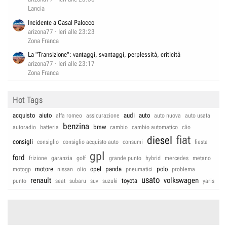
Lancia
Incidente a Casal Palocco
arizona77
Ieri alle 23:23
Zona Franca
La "Transizione": vantaggi, svantaggi, perplessità, criticità
arizona77
Ieri alle 23:17
Zona Franca
Hot Tags
acquisto
aiuto
audi
auto
alfa romeo
assicurazione
auto nuova
auto usata
benzina
bmw
autoradio
batteria
cambio
cambio automatico
clio
fiat
diesel
consigli
consiglio
consiglio acquisto auto
consumi
fiesta
gpl
ford
frizione
garanzia
golf
grande punto
hybrid
mercedes
metano
motore
opel
panda
polo
motogp
nissan
olio
pneumatici
problema
usato
renault
volkswagen
toyota
punto
seat
subaru
suv
suzuki
yaris