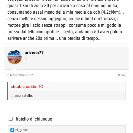
quasi 1 km di zona 30 per arrivare a casa al minimo, in 4a,
consumando assai meno della mia media da cdb (4.2cl/km)...
senza mettere nessun aggeggio, cruise o limit o retrorazzi, il
motore gira liscio senza strappi, consuma poco e mi godo la
brezza dal tettuccio apribile... certo, andano a 50 avrei potuto
arrivare anche 20s prima... una perdita di tempo...
arizona77
0
6 Novembre 2022
#140
streak ha scritto:
...mio fratello.
....il fratello di chiunque
R
pi_greco