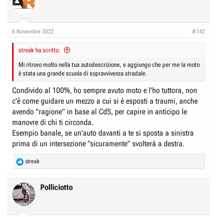
t
i
o
n
6 Novembre 2022
#142
s
:
streak ha scritto:
Mi ritrovo molto nella tua autodescrizione, e aggiungo che per me la moto
è stata una grande scuola di sopravvivenza stradale.
Condivido al 100%, ho sempre avuto moto e l'ho tuttora, non
c'è come guidare un mezzo a cui si è esposti a traumi, anche
avendo "ragione" in base al CdS, per capire in anticipo le
manovre di chi ti circonda.
Esempio banale, se un'auto davanti a te si sposta a sinistra
prima di un intersezione "sicuramente" svolterà a destra.
R
streak
e
a
c
Polliciotto
t
i
o