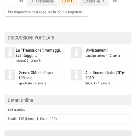
First
Last
t
Precedente
10 of 15
Successiva
i
o
Per rispondere devi eseguire la login o registrarti.
n
s
:
DISCUSSIONI POPOLARI
La "Transizione": vantaggi,
Avvistamenti
svantaggi,...
zagoguitarhero
-
12 ore fa
arizona77
-
3 ore fa
Scénic XMod - Topic
Alfa Romeo Giulia 2016-
Ufficiale
2019
quicktake
-
3 anni fa
Suby01
-
1 anno fa
Utenti online
Sakurambo
Totale: 112 (Utenti: 1, Ospiti: 111)