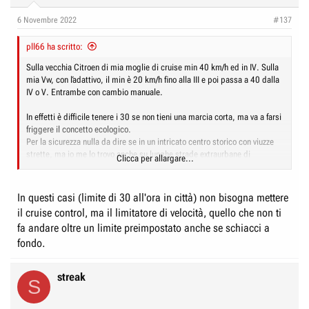
o
n
6 Novembre 2022
#137
s
:
pll66 ha scritto:
Sulla vecchia Citroen di mia moglie di cruise min 40 km/h ed in IV. Sulla
mia Vw, con ľadattivo, il min è 20 km/h fino alla III e poi passa a 40 dalla
IV o V. Entrambe con cambio manuale.
In effetti è difficile tenere i 30 se non tieni una marcia corta, ma va a farsi
friggere il concetto ecologico.
Per la sicurezza nulla da dire se in un intricato centro storico con viuzze
strette, ma io me lo trovo anche su lunghe strade extraurbane di
Clicca per allargare...
campagna...
In questi casi (limite di 30 all'ora in città) non bisogna mettere
il cruise control, ma il limitatore di velocità, quello che non ti
fa andare oltre un limite preimpostato anche se schiacci a
fondo.
streak
S