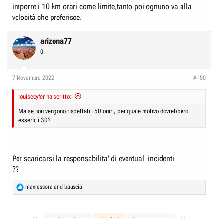
imporre i 10 km orari come limite,tanto poi ognuno va alla
velocità che preferisce.
arizona77
0
7 Novembre 2022
#150
louisecyfer ha scritto:
Ma se non vengono rispettati i 50 orari, per quale motivo dovrebbero
esserlo i 30?
Per scaricarsi la responsabilita' di eventuali incidenti
??
R
maxressora
and
bauscia
e
a
c