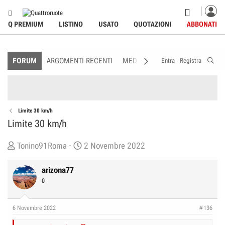
Q PREMIUM
LISTINO
USATO
QUOTAZIONI
ABBONATI
FORUM
ARGOMENTI RECENTI
MEDIA
MEMBRI
REGOLAME
Entra
Registra
Limite 30 km/h
Limite 30 km/h
C
D
Tonino91Roma
2 Novembre 2022
r
a
e
t
arizona77
a
a
0
t
d
o
i
6 Novembre 2022
#136
r
I