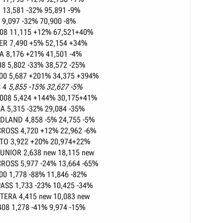
 13,581 -32% 95,891 -9%
 9,097 -32% 70,900 -8%
08 11,115 +12% 67,521+40%
ER 7,490 +5% 52,154 +34%
A 8,176 +21% 41,501 -4%
8 5,802 -33% 38,572 -25%
600 5,687 +201% 34,375 +394%
C 4
5,855 -15% 32,627 -5%
008 5,424 +144% 30,175+41%
A 5,315 -32% 29,084 -35%
DLAND 4,858 -5% 24,755 -5%
CROSS 4,720 +12% 22,962 -6%
ATO 3,922 +20% 20,974+22%
UNIOR 2,638 new 18,115 new
CROSS 5,977 -24% 13,664 -65%
500 1,778 -88% 11,846 -82%
ASS 1,733 -23% 10,425 -34%
TERA 4,415 new 10,083 new
08 1,278 -41% 9,974 -15%