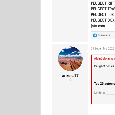
PEUGEOT RIFT
PEUGEOT TRA
PEUGEOT 508 
PEUGEOT BOXE
jato.com
R
arizona77
e
a
c
24 Settembre 2025
t
i
AlainDelonn ha s
o
n
Peugeot non va 
s
:
arizona77
0
Top 20 automob
Modello ______
1.PEUGEOT 20
2.PEUGEOT 20
3.OPEL CORSA