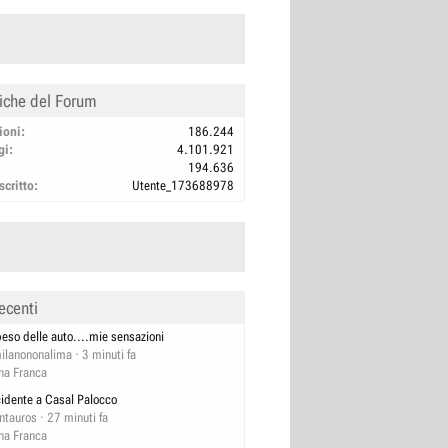
tiche del Forum
ioni
186.244
gi
4.101.921
194.636
scritto
Utente_173688978
ecenti
 peso delle auto....mie sensazioni
ilanononalima
3 minuti fa
na Franca
cidente a Casal Palocco
ntauros
27 minuti fa
na Franca