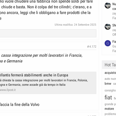
uno vuole chiudere una fabbrica non spende soldi per fare
Nu
a chiude e basta. Non è colpa del tre cilindri; c'erano, e a
co
 sono ancora, leggi che li obbligano a fare prodotti che la
za
e
Fi
Ultima modifica:
24 Settembre 2025
SM
za
Of
Fi
G
Gu
#4.172
Fi
 cassa integrazione per molti lavoratori in Francia,
na e Germania
Hot T
acquisto
ellantis fermerà stabilimenti anche in Europa
auto nuo
à chiesta la cassa integrazione per molti lavoratori in Francia, Polonia,
bmw
c
gna e Germania, come accade già da tempo in Italia
www.ilpost.it
consiglio
fiat
f
accia la fine della Volvo
grande p
motore
problem