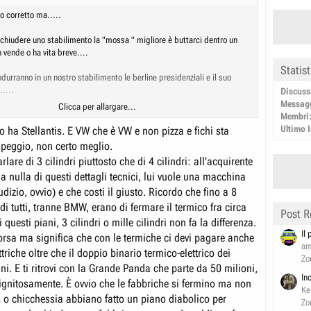
o corretto ma.....
 chiudere uno stabilimento la "mossa " migliore è buttarci dentro un
 vende o ha vita breve....
Statis
urranno in un nostro stabilimento le berline presidenziali e il suo
.....
Discuss
Messag
Clicca per allargare...
l resto, in cui si cerca mano d'opera e viene importata dal Nepal......
Membri
Ultimo I
 ha Stellantis. E VW che è VW e non pizza e fichi sta
peggio, non certo meglio.
lare di 3 cilindri piuttosto che di 4 cilindri: all'acquirente
 nulla di questi dettagli tecnici, lui vuole una macchina
udizio, ovvio) e che costi il giusto. Ricordo che fino a 8
 di tutti, tranne BMW, erano di fermare il termico fra circa
Post R
questi piani, 3 cilindri o mille cilindri non fa la differenza.
Il
orsa ma significa che con le termiche ci devi pagare anche
am
ettriche oltre che il doppio binario termico-elettrico dei
Zo
i. E ti ritrovi con la Grande Panda che parte da 50 milioni,
In
ignitosamente. È ovvio che le fabbriche si fermino ma non
Ke
is o chicchessia abbiano fatto un piano diabolico per
Zo