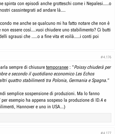
ne spinta con episodi anche grotteschi come i Nepalesi.....o
 nostri cassintegrati ad andare là....
secondo me anche se qualcuno mi ha fatto notare che non è
 non essere così....vuoi chiudere uno stabilimento? Ci butti
li sgrausi che .....o a fine vita et voilà.....i conti poi
#4.176
arla sempre di chiusure
temporanee
: "
Poissy chiuderà per
tobre e secondo il quotidiano economico Les Echos
ltri quattro stabilimenti tra Polonia, Germania e Spagna."
ndi semplice sospensione di produzioni. Ma lo fanno
W per esempio ha appena sospeso la produzione di ID.4 e
ilimenti, Hannover e uno in USA...)
#4.177