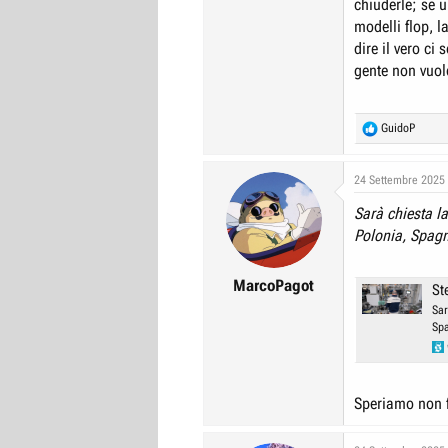
chiuderle; se 
modelli flop, l
dire il vero ci
gente non vuol
R
GuidoP
e
a
c
24 Settembre 2025
t
Sarà chiesta la
i
o
Polonia, Spag
n
s
:
MarcoPagot
St
Sar
Spa
Speriamo non f