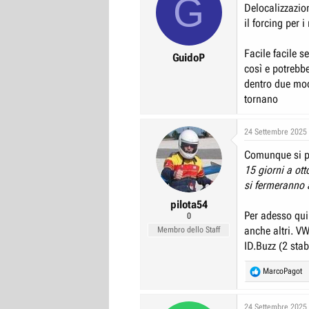
G
Delocalizzazio
il forcing per i
Facile facile 
GuidoP
così e potrebbe
dentro due model
tornano
24 Settembre 2025
Comunque si p
15 giorni a ot
si fermeranno
a
pilota54
Per adesso qui
0
anche altri. V
Membro dello Staff
ID.Buzz (2 stab
R
MarcoPagot
e
a
c
24 Settembre 2025