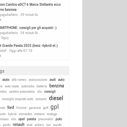
ovo Cambio eDCT 6 Marce Stellantis ecco
me funziona
goguitarhero
39 minuti fa
at
ARTPHONE: consigli per gli acquisti :)
goguitarhero
54 minuti fa
f Topic
at Grande Panda 2025 (benz.-hybrid-el.)
idoP
Oggi alle 07:10
at
ags
aiuto
audi
auto
alfa romeo
assicurazione
benzina
va
auto usata
autoradio
batteria
consigli
ambio
cambio automatico
clio
diesel
consiglio acquisto auto
consumi
gpl
ford
iesta
frizione
garanzia
golf
unto
hybrid
mercedes
metano
motogp
opel
panda
polo
nissan
olio
pneumatici
renault
a
punto
seat
subaru
suv
suzuki