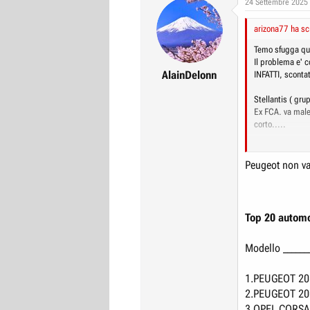
24 Settembre 2025
arizona77 ha scr
Temo sfugga qu
Il problema e' 
AlainDelonn
INFATTI, sconta
Stellantis ( gru
Ex FCA. va male
corto.....
Gli altri marchi
Peugeot non va 
-Opel
-Peugeot
-Citroen
-DS
Top 20 automob
Hanno listini ad
Modello _____
MA VANNO UG
1.PEUGEOT 20
2.PEUGEOT 20
3.OPEL CORSA