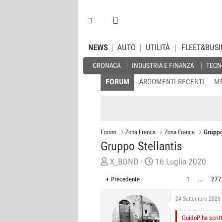
NEWS
AUTO
UTILITÀ
FLEET&BUSI
CRONACA
INDUSTRIA E FINANZA
TECN
FORUM
ARGOMENTI RECENTI
M
Forum
Zona Franca
Zona Franca
Gruppo
Gruppo Stellantis
C
D
X_BOND
16 Luglio 2020
r
a
Precedente
1
…
277
e
t
a
a
24 Settembre 2025
t
d
GuidoP ha scrit
o
i