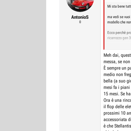
r
I
Mi sta bene tutt
e
n
AntonioS
ma vedi se vuoi
D
i
0
modello che non
i
z
Ecco perchè prod
s
i
ricarrozzo gen 3
c
o
u
P.S. per tutto i
s
Meh dai, questo
messa, se non 
s
È sempre un par
i
medio non frega
o
bella (a suo gi
n
mesi fa i piani
e
15 mesi. Se hai 
Ora è una rinc
il flop delle el
prossimi 10 ann
accessoriata d
è che Stellant