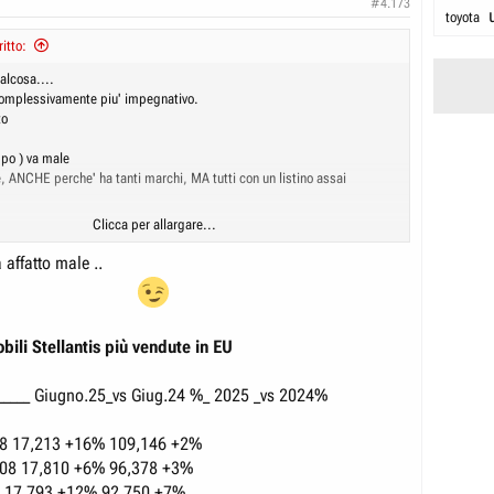
#4.173
toyota
itto:
alcosa....
complessivamente piu' impegnativo.
to
ppo ) va male
, ANCHE perche' ha tanti marchi, MA tutti con un listino assai
Clicca per allargare...
, ( EX socio ) PERO'
affatto male ..
ili Stellantis più vendute in EU
eguati E con modelli recenti
______ Giugno.25_vs Giug.24 %_ 2025 _vs 2024%
UALMENTE MALE
8 17,213 +16% 109,146 +2%
08 17,810 +6% 96,378 +3%
 17,793 +12% 92,750 +7%