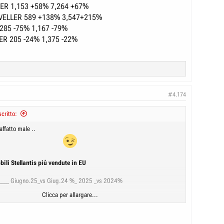
ER 1,153 +58% 7,264 +67%
VELLER 589 +138% 3,547+215%
285 -75% 1,167 -79%
R 205 -24% 1,375 -22%
#4.174
critto:
affatto male ..
ili Stellantis più vendute in EU
_____ Giugno.25_vs Giug.24 %_ 2025 _vs 2024%
Clicca per allargare...
8 17,213 +16% 109,146 +2%
08 17,810 +6% 96,378 +3%
 17,793 +12% 92,750 +7%