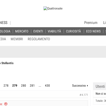
NESS
Premium
L
OLOGIA
MERCATO
EVENTI
VIABILITÀ
CURIOSITÀ
ECO NEWS
EDIA
MEMBRI
REGOLAMENTO
 Stellantis
278
279
280
281
…
430
Successiva
Utenti
Non ci s
#4.171
Totale: 3
to: