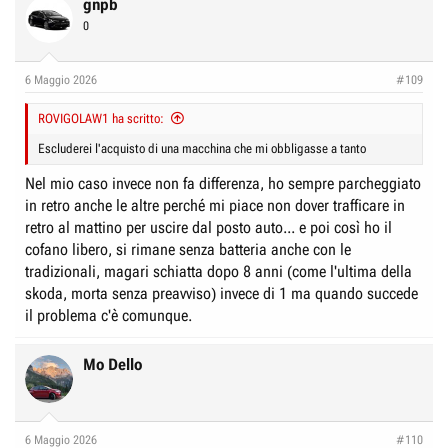
c
gnpb
t
0
i
o
n
6 Maggio 2026
#109
s
:
ROVIGOLAW1 ha scritto:
Escluderei l'acquisto di una macchina che mi obbligasse a tanto
Nel mio caso invece non fa differenza, ho sempre parcheggiato
in retro anche le altre perché mi piace non dover trafficare in
retro al mattino per uscire dal posto auto... e poi così ho il
cofano libero, si rimane senza batteria anche con le
tradizionali, magari schiatta dopo 8 anni (come l'ultima della
skoda, morta senza preavviso) invece di 1 ma quando succede
il problema c'è comunque.
Mo Dello
6 Maggio 2026
#110