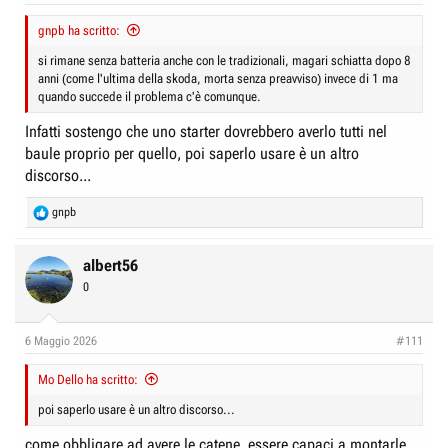
gnpb ha scritto:
si rimane senza batteria anche con le tradizionali, magari schiatta dopo 8
anni (come l'ultima della skoda, morta senza preavviso) invece di 1 ma
quando succede il problema c'è comunque.
Infatti sostengo che uno starter dovrebbero averlo tutti nel
baule proprio per quello, poi saperlo usare è un altro
discorso...
R
gnpb
e
a
c
albert56
t
0
i
o
n
6 Maggio 2026
#111
s
:
Mo Dello ha scritto:
poi saperlo usare è un altro discorso...
come obbligare ad avere le catene, essere capaci a montarle