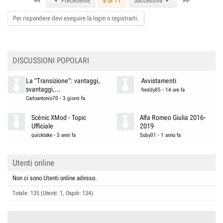
Precedente
8 of 11
Successiva
Per rispondere devi eseguire la login o registrarti.
DISCUSSIONI POPOLARI
La "Transizione": vantaggi,
Avvistamenti
svantaggi,...
freddy85
-
14 ore fa
Carloantonio70
-
3 giorni fa
Scénic XMod - Topic
Alfa Romeo Giulia 2016-
Ufficiale
2019
quicktake
-
3 anni fa
Suby01
-
1 anno fa
Utenti online
Non ci sono Utenti online adesso.
Totale: 135 (Utenti: 1, Ospiti: 134)