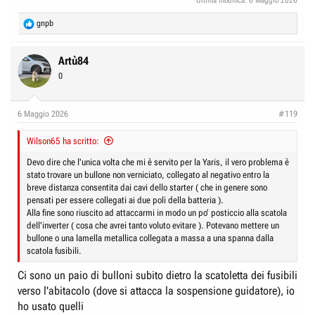
Ultima modifica:
6 Maggio 2026
R
gnpb
e
a
c
Artù84
t
0
i
o
n
6 Maggio 2026
#119
s
:
Wilson65 ha scritto:
Devo dire che l'unica volta che mi è servito per la Yaris, il vero problema è
stato trovare un bullone non verniciato, collegato al negativo entro la
breve distanza consentita dai cavi dello starter ( che in genere sono
pensati per essere collegati ai due poli della batteria ).
Alla fine sono riuscito ad attaccarmi in modo un po' posticcio alla scatola
dell'inverter ( cosa che avrei tanto voluto evitare ). Potevano mettere un
bullone o una lamella metallica collegata a massa a una spanna dalla
scatola fusibili.
Ci sono un paio di bulloni subito dietro la scatoletta dei fusibili
verso l'abitacolo (dove si attacca la sospensione guidatore), io
ho usato quelli