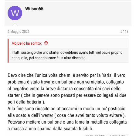
a
c
Wilson65
W
t
i
o
n
6 Maggio 2026
#118
s
:
Mo Dello ha scritto:
Infatti sostengo che uno starter dovrebbero averlo tutti nel baule proprio
per quello, poi saperlo usare è un altro discorso...
Devo dire che l'unica volta che mi è servito per la Yaris, il vero
problema è stato trovare un bullone non verniciato, collegato
al negativo entro la breve distanza consentita dai cavi dello
starter ( che in genere sono pensati per essere collegati ai due
poli della batteria ).
Alla fine sono riuscito ad attaccarmi in modo un po' posticcio
alla scatola dell'inverter ( cosa che avrei tanto voluto evitare ).
Potevano mettere un bullone o una lamella metallica collegata
a massa a una spanna dalla scatola fusibili.