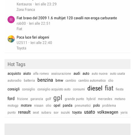
Kentauros
Ieri alle 23:29
Zona Franca
Fiat bravo del 2009 1.6 multijet 120 cavalli non eroga carburante
R
rob00
Ieri alle 22:51
Fiat
Poca luce fari alogeni
U2511
Ieri alle 22:40
Toyota
Hot Tags
acquisto
aiuto
audi
auto
alfa romeo
assicurazione
auto nuova
auto usata
benzina
bmw
autoradio
batteria
cambio
cambio automatico
clio
fiat
diesel
consigli
consiglio
consiglio acquisto auto
consumi
fiesta
gpl
ford
frizione
garanzia
golf
grande punto
hybrid
mercedes
metano
motore
opel
panda
polo
motogp
nissan
olio
pneumatici
problema
usato
renault
volkswagen
toyota
punto
seat
subaru
suv
suzuki
yaris