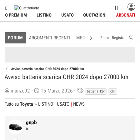
Q PREMIUM
LISTINO
USATO
QUOTAZIONI
ABBONATI
FORUM
ARGOMENTI RECENTI
MEDIA
MEMBRI
REGOLAME
Entra
Registra
Avviso batteria scarica CHR 2024 dopo 27000 km
Avviso batteria scarica CHR 2024 dopo 27000 km
C
D
T
manzo92
15 Marzo 2026
batteria 12v
chr
r
a
a
Tutto su
Toyota
»
LISTINO
USATO
NEWS
e
t
g
a
a
s
t
d
gnpb
o
i
0
r
I