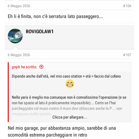
e
n
6 Maggio 2026
#106
D
i
Eh li è finita, non c'è serratura lato passeggero...
i
z
s
i
ROVIGOLAW1
c
o
u
s
s
6 Maggio 2026
#107
i
gnpb ha scritto:
o
Dipende anche dall'età, nel mio caso station + età = faccio dal cofano
n
e
Nella yaris è meglio ma comunque non è comodissima l'operazione (e se
non hai spazio al lato è praticamente impossibile)... Certo se l'hai
parcheggiata col muso contro il muro devi sbloccare anche la P... non
rimangono molte opzioni.
Clicca per allargare...
La corolla la parcheggio sempre col sedere contro al muro, si sa mai...
Nel mio garage, pur abbastanza ampio, sarebbe di una
scomodità estrema parcheggiare in retro