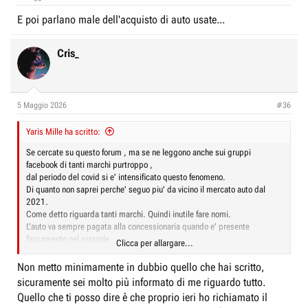
s
:
E poi parlano male dell'acquisto di auto usate...
Cris_
5 Maggio 2026
#36
Yaris Mille ha scritto:
Se cercate su questo forum , ma se ne leggono anche sui gruppi
facebook di tanti marchi purtroppo ,
dal periodo del covid si e' intensificato questo fenomeno.
Di quanto non saprei perche' seguo piu' da vicino il mercato auto dal
2021.
Come detto riguarda tanti marchi. Quindi inutile fare nomi.
L'auto va sempre pagata alla concessionaria quando e' presente
fisicamente nel piazzale.
Clicca per allargare...
Non esiste altro.
Nella maggior parte dei casi la colpa del ritardo neanche e' della
Non metto minimamente in dubbio quello che hai scritto,
concessionaria.
sicuramente sei molto più informato di me riguardo tutto.
La macchina magari e' stata veramente prodotta e c'e' il telaio ma e'
Quello che ti posso dire è che proprio ieri ho richiamato il
ferma e ci sono problemi con chi gestisce i piazzali o chi si occupa del