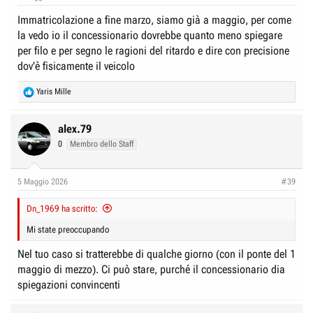
Io ... OK non ci sono problemi richiamami solo quando e' davanti al
Immatricolazione a fine marzo, siamo già a maggio, per come
piazzale non un momento prima.
la vedo io il concessionario dovrebbe quanto meno spiegare
per filo e per segno le ragioni del ritardo e dire con precisione
dov'è fisicamente il veicolo
R
Yaris Mille
e
a
c
alex.79
t
0
Membro dello Staff
i
o
n
5 Maggio 2026
#39
s
:
Dn_1969 ha scritto:
Mi state preoccupando
Nel tuo caso si tratterebbe di qualche giorno (con il ponte del 1
maggio di mezzo). Ci può stare, purché il concessionario dia
spiegazioni convincenti