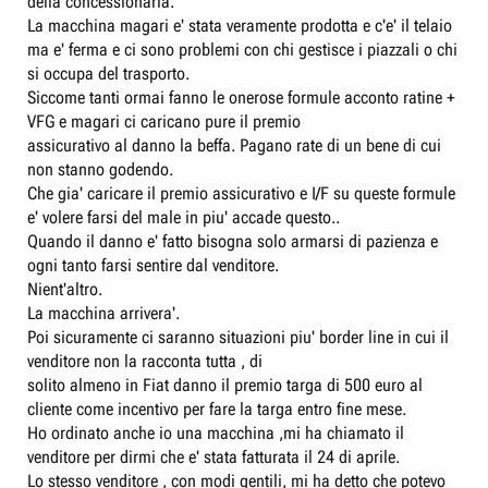
della concessionaria.
La macchina magari e' stata veramente prodotta e c'e' il telaio
ma e' ferma e ci sono problemi con chi gestisce i piazzali o chi
si occupa del trasporto.
Siccome tanti ormai fanno le onerose formule acconto ratine +
VFG e magari ci caricano pure il premio
assicurativo al danno la beffa. Pagano rate di un bene di cui
non stanno godendo.
Che gia' caricare il premio assicurativo e I/F su queste formule
e' volere farsi del male in piu' accade questo..
Quando il danno e' fatto bisogna solo armarsi di pazienza e
ogni tanto farsi sentire dal venditore.
Nient'altro.
La macchina arrivera'.
Poi sicuramente ci saranno situazioni piu' border line in cui il
venditore non la racconta tutta , di
solito almeno in Fiat danno il premio targa di 500 euro al
cliente come incentivo per fare la targa entro fine mese.
Ho ordinato anche io una macchina ,mi ha chiamato il
venditore per dirmi che e' stata fatturata il 24 di aprile.
Lo stesso venditore , con modi gentili, mi ha detto che potevo