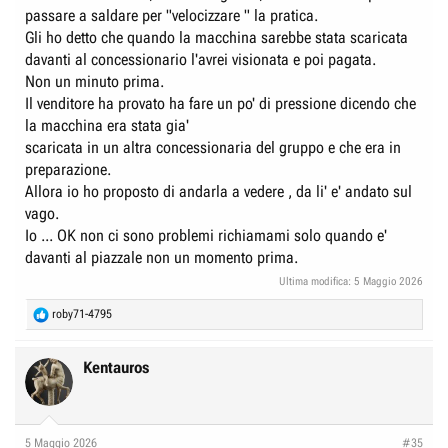
passare a saldare per "velocizzare " la pratica.
Gli ho detto che quando la macchina sarebbe stata scaricata
davanti al concessionario l'avrei visionata e poi pagata.
Non un minuto prima.
Il venditore ha provato ha fare un po' di pressione dicendo che
la macchina era stata gia'
scaricata in un altra concessionaria del gruppo e che era in
preparazione.
Allora io ho proposto di andarla a vedere , da li' e' andato sul
vago.
Io ... OK non ci sono problemi richiamami solo quando e'
davanti al piazzale non un momento prima.
Ultima modifica:
5 Maggio 2026
R
roby71-4795
e
a
c
Kentauros
t
i
o
n
5 Maggio 2026
#35