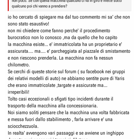
non poco. Se con quella macchina qualcuno ci va in giro e mette sotto
qualcuno poi chi vanno a prendere?
io ho cercato di spiegare ma dal tuo commento mi sa' che non
sono stato esaustivo!
non mi chiedere come fanno perche' il procedimento
burocratico non lo conosco ,ma da quello che ho capito
la macchina esiste... e' immatricolata ha un proprietario e'
assicurata.... ma.... e' parcheggiata al piazzale di smistamento
e non riescono prenderla. La macchina non fa nessun
chilometro.
Se cerchi di queste storie sul forum ( su facebook nei gruppi
dei relativi modelli di auto) ne abbiamo sentite pure di Yaris
che erano immatricolate ,targate e assicurate ma...
irreperibili!
Tolto casi eccezionali o sfigati tipo incidenti durante il
trasporto della macchina alla concessionaria.
Noi siamo soliti pensare che la macchina una volta fabbricata
e messa fuori dallo stabilimento , farla arrivare e' una
sciocchezzuola.
In realta' avvengono vari passaggi e se avviene un inghippo