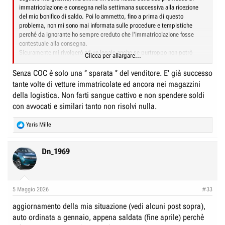
immatricolazione e consegna nella settimana successiva alla ricezione
del mio bonifico di saldo. Poi lo ammetto, fino a prima di questo
problema, non mi sono mai informata sulle procedure e tempistiche
perché da ignorante ho sempre creduto che l'immatricolazione fosse
contestuale alla consegna.
Sicuramente mi rivolgerò ad un legale anche se purtroppo non potrò
Clicca per allargare...
dimostrare tutto...(l'immatricolazione senza COC è stata un'ammissione
verbale) è la mia parola contro la loro.
Senza COC è solo una ‘’ sparata ‘’ del venditore. E’ già successo
tante volte di vetture immatricolate ed ancora nei magazzini
della logistica. Non farti sangue cattivo e non spendere soldi
con avvocati e similari tanto non risolvi nulla.
R
Yaris Mille
e
a
c
Dn_1969
t
i
o
n
5 Maggio 2026
#33
s
:
aggiornamento della mia situazione (vedi alcuni post sopra),
auto ordinata a gennaio, appena saldata (fine aprile) perchè