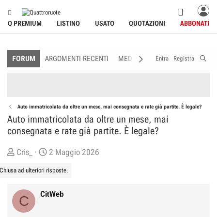
Q PREMIUM
LISTINO
USATO
QUOTAZIONI
ABBONATI
FORUM
ARGOMENTI RECENTI
MEDIA
MEMBRI
REGOLAME
Entra
Registra
Auto immatricolata da oltre un mese, mai consegnata e rate già partite. È legale?
Auto immatricolata da oltre un mese, mai
consegnata e rate già partite. È legale?
C
D
Cris_
2 Maggio 2026
r
a
Chiusa ad ulteriori risposte.
e
t
a
a
CitWeb
C
t
d
o
i