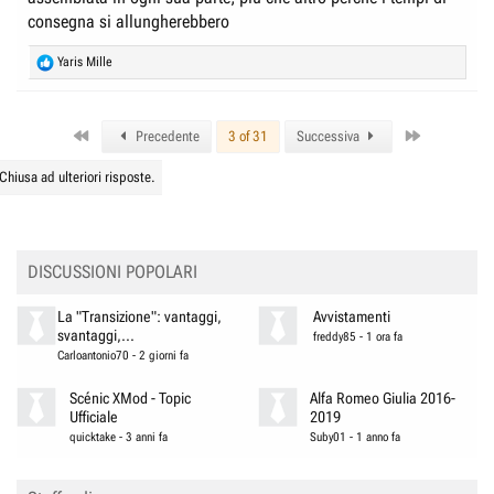
consegna si allungherebbero
R
Yaris Mille
e
a
c
First
Last
t
Precedente
3 of 31
Successiva
i
o
Chiusa ad ulteriori risposte.
n
s
:
DISCUSSIONI POPOLARI
La "Transizione": vantaggi,
Avvistamenti
svantaggi,...
freddy85
-
1 ora fa
Carloantonio70
-
2 giorni fa
Scénic XMod - Topic
Alfa Romeo Giulia 2016-
Ufficiale
2019
quicktake
-
3 anni fa
Suby01
-
1 anno fa