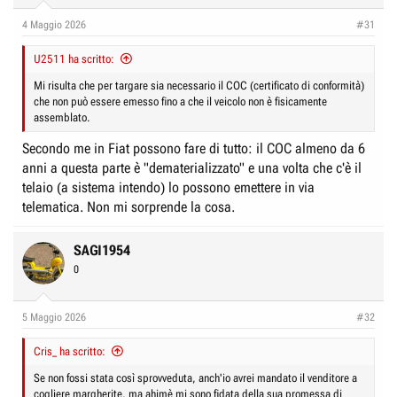
r
I
4 Maggio 2026
#31
e
n
D
i
U2511 ha scritto:
i
z
Mi risulta che per targare sia necessario il COC (certificato di conformità)
s
i
che non può essere emesso fino a che il veicolo non è fisicamente
c
o
assemblato.
u
Secondo me in Fiat possono fare di tutto: il COC almeno da 6
s
anni a questa parte è "dematerializzato" e una volta che c'è il
s
telaio (a sistema intendo) lo possono emettere in via
i
telematica. Non mi sorprende la cosa.
o
n
SAGI1954
e
0
5 Maggio 2026
#32
Cris_ ha scritto:
Se non fossi stata così sprovveduta, anch'io avrei mandato il venditore a
cogliere margherite, ma ahimè mi sono fidata della sua promessa di