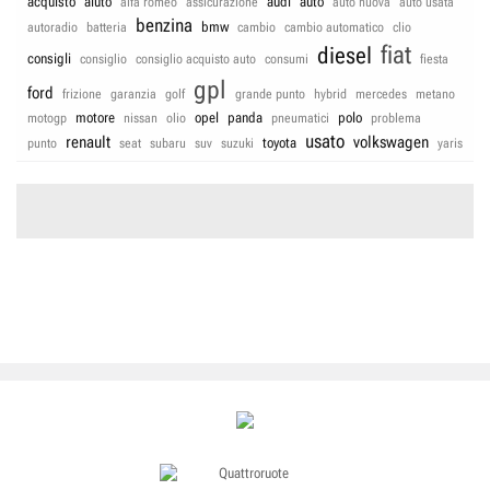
acquisto
aiuto
audi
auto
alfa romeo
assicurazione
auto nuova
auto usata
benzina
bmw
autoradio
batteria
cambio
cambio automatico
clio
fiat
diesel
consigli
consiglio
consiglio acquisto auto
consumi
fiesta
gpl
ford
frizione
garanzia
golf
grande punto
hybrid
mercedes
metano
motore
opel
panda
polo
motogp
nissan
olio
pneumatici
problema
usato
renault
volkswagen
toyota
punto
seat
subaru
suv
suzuki
yaris