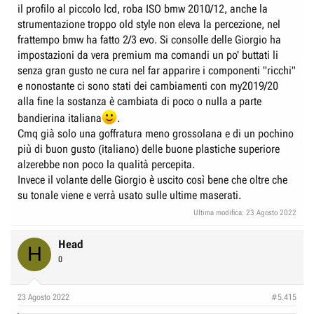
il profilo al piccolo lcd, roba ISO bmw 2010/12, anche la
strumentazione troppo old style non eleva la percezione, nel
frattempo bmw ha fatto 2/3 evo. Si consolle delle Giorgio ha
impostazioni da vera premium ma comandi un po' buttati li
senza gran gusto ne cura nel far apparire i componenti "ricchi"
e nonostante ci sono stati dei cambiamenti con my2019/20
alla fine la sostanza è cambiata di poco o nulla a parte
bandierina italiana
.
Cmq già solo una goffratura meno grossolana e di un pochino
più di buon gusto (italiano) delle buone plastiche superiore
alzerebbe non poco la qualità percepita.
Invece il volante delle Giorgio è uscito così bene che oltre che
su tonale viene e verrà usato sulle ultime maserati.
Ultima modifica:
23 Agosto 2022
Head
H
0
23 Agosto 2022
#5.415