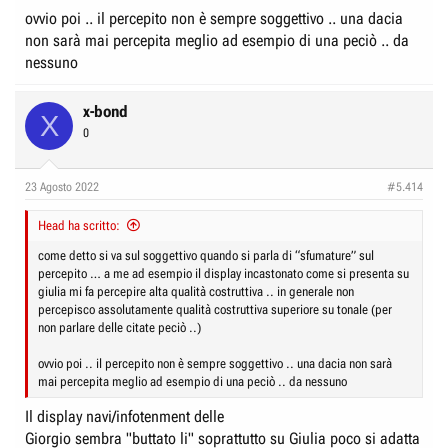
ovvio poi .. il percepito non è sempre soggettivo .. una dacia
non sarà mai percepita meglio ad esempio di una peciò .. da
nessuno
x-bond
X
0
23 Agosto 2022
#5.414
Head ha scritto:
come detto si va sul soggettivo quando si parla di “sfumature” sul
percepito … a me ad esempio il display incastonato come si presenta su
giulia mi fa percepire alta qualità costruttiva .. in generale non
percepisco assolutamente qualità costruttiva superiore su tonale (per
non parlare delle citate peciò ..)
ovvio poi .. il percepito non è sempre soggettivo .. una dacia non sarà
mai percepita meglio ad esempio di una peciò .. da nessuno
Il display navi/infotenment delle
Giorgio sembra "buttato li" soprattutto su Giulia poco si adatta