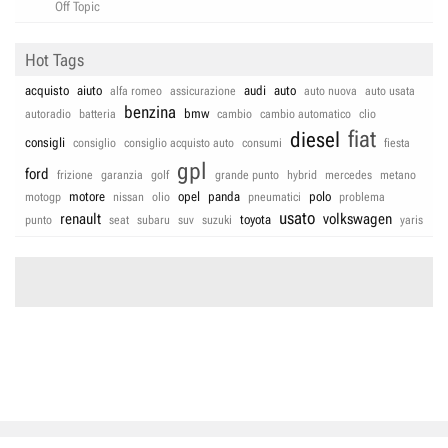
Off Topic
Hot Tags
acquisto
aiuto
audi
auto
alfa romeo
assicurazione
auto nuova
auto usata
benzina
bmw
autoradio
batteria
cambio
cambio automatico
clio
fiat
diesel
consigli
consiglio
consiglio acquisto auto
consumi
fiesta
gpl
ford
frizione
garanzia
golf
grande punto
hybrid
mercedes
metano
motore
opel
panda
polo
motogp
nissan
olio
pneumatici
problema
usato
renault
volkswagen
toyota
punto
seat
subaru
suv
suzuki
yaris