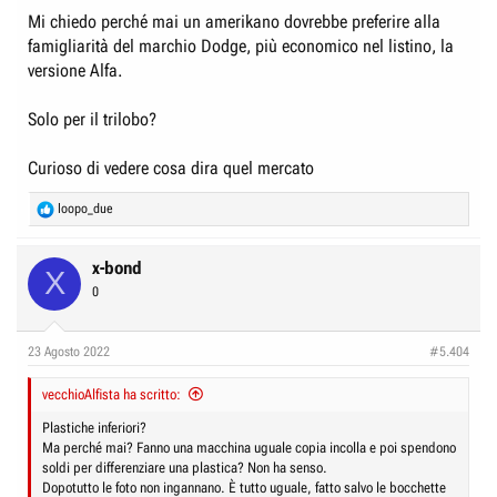
Mi chiedo perché mai un amerikano dovrebbe preferire alla
famigliarità del marchio Dodge, più economico nel listino, la
versione Alfa.
Solo per il trilobo?
Curioso di vedere cosa dira quel mercato
R
loopo_due
e
a
c
x-bond
X
t
0
i
o
n
23 Agosto 2022
#5.404
s
:
vecchioAlfista ha scritto:
Plastiche inferiori?
Ma perché mai? Fanno una macchina uguale copia incolla e poi spendono
soldi per differenziare una plastica? Non ha senso.
Dopotutto le foto non ingannano. È tutto uguale, fatto salvo le bocchette