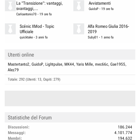
La "Transizione": vantaggi,
Avvistamenti
svantaggi,...
GuidoP
-
19 ore fa
Carloantonio70
-
19 ore fa
Scénic XMod - Topic
Alfa Romeo Giulia 2016-
Ufficiale
2019
quicktake
-
3 anni fa
Suby01
-
1 anno fa
Utenti online
Mastertanto2
GuidoP
Lightpulse
MK44
Yaris Mille
mec66c
Gae1955
Alez79
Totale: 292 (Utenti: 13, Ospiti: 279)
Statistiche del Forum
Discussioni
186.244
Messaggi
4.101.774
Membri
194.632