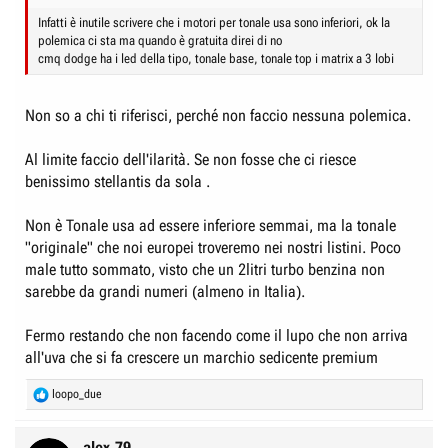
Infatti è inutile scrivere che i motori per tonale usa sono inferiori, ok la
polemica ci sta ma quando è gratuita direi di no
cmq dodge ha i led della tipo, tonale base, tonale top i matrix a 3 lobi
Non so a chi ti riferisci, perché non faccio nessuna polemica.
Al limite faccio dell'ilarità. Se non fosse che ci riesce
benissimo stellantis da sola .
Non è Tonale usa ad essere inferiore semmai, ma la tonale
"originale" che noi europei troveremo nei nostri listini. Poco
male tutto sommato, visto che un 2litri turbo benzina non
sarebbe da grandi numeri (almeno in Italia).
Fermo restando che non facendo come il lupo che non arriva
all'uva che si fa crescere un marchio sedicente premium
R
loopo_due
e
a
c
alex.79