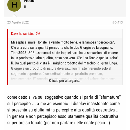
Head
H
0
23 Agosto 2022
#5.413
Davz ha scritto:
Mi esplicai male. Tonale la vende molto bene, è la famosa "percepita".
C'è una cura sulla qualità percepita che le due Giorgio se la sognano.
Tipo 3008, 308...se uno si siede in quei carri ha la sensazione di essere
in un prodotto di alta qualità, cosa non vera. C'è l'ha Tonale quella "roba"
lì. Da quel punto di vista è il miglior prodotto del marchio, di gran lunga.
Giorgio è un prodotto di natura diversa...non mi sto riferendo solo al
segmento superiore; è concettualmente un prodotto premium,
tecnicamente. E' proprio invece come percezione del valore che manca
Clicca per allargare...
qualche tassello.
come detto si va sul soggettivo quando si parla di “sfumature”
sul percepito … a me ad esempio il display incastonato come
si presenta su giulia mi fa percepire alta qualità costruttiva ..
in generale non percepisco assolutamente qualità costruttiva
superiore su tonale (per non parlare delle citate peciò ..)