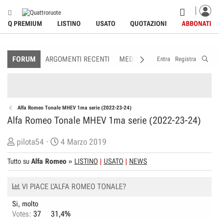
Q PREMIUM
LISTINO
USATO
QUOTAZIONI
ABBONATI
FORUM
ARGOMENTI RECENTI
MEDIA
MEMBRI
REGOLAME
Entra
Registra
Alfa Romeo Tonale MHEV 1ma serie (2022-23-24)
Alfa Romeo Tonale MHEV 1ma serie (2022-23-24)
C
D
pilota54
4 Marzo 2019
r
a
Tutto su
Alfa Romeo
»
LISTINO
USATO
NEWS
e
t
a
a
VI PIACE L'ALFA ROMEO TONALE?
t
d
o
i
Si, molto
r
I
Votes:
37
31,4%