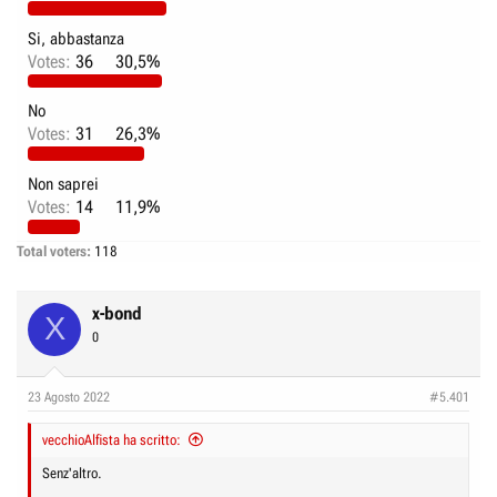
e
n
D
i
Si, abbastanza
Votes:
36
30,5%
i
z
s
i
No
c
o
Votes:
31
26,3%
u
s
Non saprei
s
Votes:
14
11,9%
i
o
Total voters
118
n
e
x-bond
X
0
23 Agosto 2022
#5.401
vecchioAlfista ha scritto:
Senz'altro.