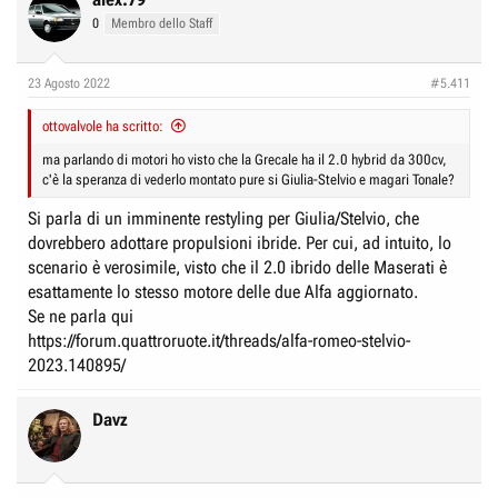
t
0
Membro dello Staff
i
o
n
23 Agosto 2022
#5.411
s
:
ottovalvole ha scritto:
ma parlando di motori ho visto che la Grecale ha il 2.0 hybrid da 300cv,
c'è la speranza di vederlo montato pure si Giulia-Stelvio e magari Tonale?
Si parla di un imminente restyling per Giulia/Stelvio, che
dovrebbero adottare propulsioni ibride. Per cui, ad intuito, lo
scenario è verosimile, visto che il 2.0 ibrido delle Maserati è
esattamente lo stesso motore delle due Alfa aggiornato.
Se ne parla qui
https://forum.quattroruote.it/threads/alfa-romeo-stelvio-
2023.140895/
Davz