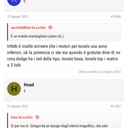
0
i
o
n
23 Agosto 2022
#5.406
s
:
vecchioAlfista ha scritto:
È un mondo meraviglioso (semi cit.)
Infatti è inutile scrivere che i motori per tonale usa sono
inferiori, ok la polemica ci sta ma quando è gratuita direi di no
cmq dodge ha i led della tipo, tonale base, tonale top i matrix
a 3 lobi
Ultima modifica:
23 Agosto 2022
Head
H
0
23 Agosto 2022
#5.407
Davz ha scritto:
Sì per me sì. Giorgio ha un design degli interni magnifico, che solo