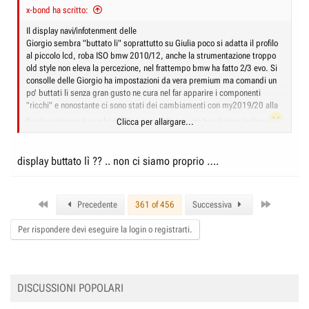
x-bond ha scritto:
Il display navi/infotenment delle
Giorgio sembra "buttato li" soprattutto su Giulia poco si adatta il profilo
al piccolo lcd, roba ISO bmw 2010/12, anche la strumentazione troppo
old style non eleva la percezione, nel frattempo bmw ha fatto 2/3 evo. Si
consolle delle Giorgio ha impostazioni da vera premium ma comandi un
po' buttati li senza gran gusto ne cura nel far apparire i componenti
"ricchi" e nonostante ci sono stati dei cambiamenti con my2019/20 alla
fine la sostanza è cambiata di poco o nulla a parte bandierina italiana
Clicca per allargare...
.
Cmq già solo una goffratura meno grossolana e di un pochino più di buon
gusto (italiano) delle buone plastiche superiore alzerebbe non poco la
display buttato lì ?? .. non ci siamo proprio ….
qualità percepita.
Invece il volante delle Giorgio è uscito così bene che oltre che su tonale
viene e verrà usato sulle ultime maserati.
First
Last
Precedente
361 of 456
Successiva
Per rispondere devi eseguire la login o registrarti.
DISCUSSIONI POPOLARI