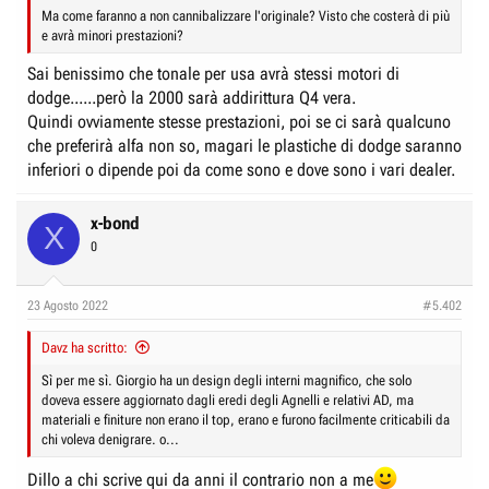
Ma come faranno a non cannibalizzare l'originale? Visto che costerà di più
e avrà minori prestazioni?
Sai benissimo che tonale per usa avrà stessi motori di
dodge......però la 2000 sarà addirittura Q4 vera.
Quindi ovviamente stesse prestazioni, poi se ci sarà qualcuno
che preferirà alfa non so, magari le plastiche di dodge saranno
inferiori o dipende poi da come sono e dove sono i vari dealer.
x-bond
X
0
23 Agosto 2022
#5.402
Davz ha scritto:
Sì per me sì. Giorgio ha un design degli interni magnifico, che solo
doveva essere aggiornato dagli eredi degli Agnelli e relativi AD, ma
materiali e finiture non erano il top, erano e furono facilmente criticabili da
chi voleva denigrare. o...
Dillo a chi scrive qui da anni il contrario non a me