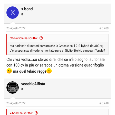
x-bond
X
0
23 Agosto 2022
#5.409
ottovalvole ha scritto:
ma parlando di motori ho visto che la Grecale ha il 2.0 hybrid da 300cv,
c'è la speranza di vederlo montato pure si Giulia-Stelvio e magari Tonale?
Chi vivrà vedrà...su stelvio direi che ce n'è bisogno, su tonale
con 100 cv in più cv sarebbe un ottima versione quadrifoglio
ma quel telaio regge
vecchioAlfista
0
23 Agosto 2022
#5.410
x-bond ha scritto: