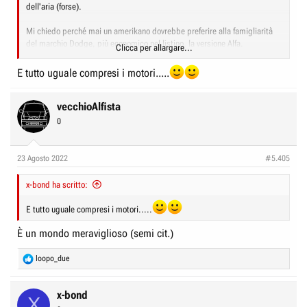
dell'aria (forse).
Mi chiedo perché mai un amerikano dovrebbe preferire alla famigliarità
del marchio Dodge, più economico nel listino, la versione Alfa.
Clicca per allargare...
Solo per il trilobo?
E tutto uguale compresi i motori.....
Curioso di vedere cosa dira quel mercato
vecchioAlfista
0
23 Agosto 2022
#5.405
x-bond ha scritto:
E tutto uguale compresi i motori.....
È un mondo meraviglioso (semi cit.)
R
loopo_due
e
a
c
x-bond
X
t