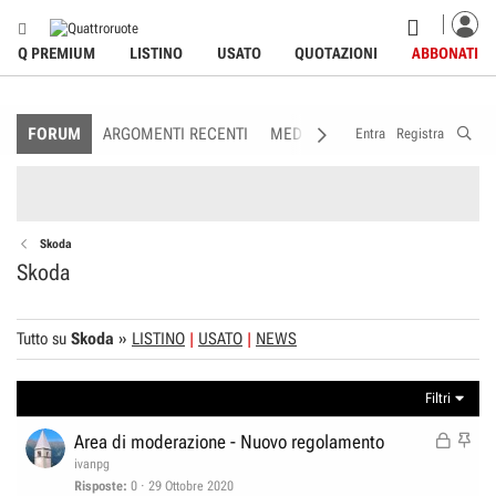
Q PREMIUM
LISTINO
USATO
QUOTAZIONI
ABBONATI
FORUM
ARGOMENTI RECENTI
MEDIA
MEMBRI
REGOLAME
Entra
Registra
Skoda
Skoda
Tutto su
Skoda
»
LISTINO
USATO
NEWS
Filtri
B
I
Area di moderazione - Nuovo regolamento
l
n
ivanpg
o
e
Risposte
0
29 Ottobre 2020