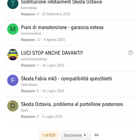
Sostituzione infotaiment Skoda Octavia
T
tommykika
Risposte
4
23 Settembre 2025
Piani di manutenzione - garanzia estesa
M
momonedusa
Risposte
12
8 Agosto 2025
B
LUCI STOP ANCHE DAVANTI?
l
amilanononalima
o
Risposte
1
16 Luglio 2025
c
Skoda Fabia mk3 - compatibilità specchietti
F
c
Fabiottosei
a
Risposte
0
16 Luglio 2025
t
a
Skoda Octavia, problema al portellone posteriore.
D
Dark
Risposte
3
5 Luglio 2025
Last
1 of 820
Successiva