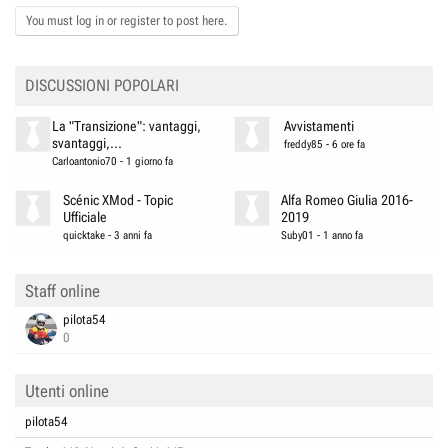
You must log in or register to post here.
DISCUSSIONI POPOLARI
La "Transizione": vantaggi,
Avvistamenti
svantaggi,...
freddy85
-
6 ore fa
Carloantonio70
-
1 giorno fa
Scénic XMod - Topic
Alfa Romeo Giulia 2016-
Ufficiale
2019
quicktake
-
3 anni fa
Suby01
-
1 anno fa
Staff online
pilota54
0
Utenti online
pilota54