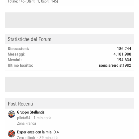
Totale: 146 (Utenti: 1, Ospiti: 145)
Statistiche del Forum
Discussioni
186.244
Messaggi
4.101.908
Membri
194.634
Ultimo Iscritto
rsenciarzerdist1982
Post Recenti
Gruppo Stellantis
pilota54
1 minuto fa
Zona Franca
Esperienze con la mia ID.4
Zero_cilindri
39 minuti fa