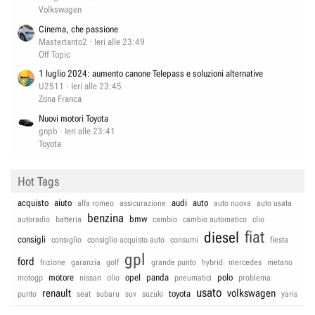
Volkswagen
Cinema, che passione
Mastertanto2
Ieri alle 23:49
Off Topic
1 luglio 2024: aumento canone Telepass e soluzioni alternative
U2511
Ieri alle 23:45
Zona Franca
Nuovi motori Toyota
gnpb
Ieri alle 23:41
Toyota
Hot Tags
acquisto
aiuto
audi
auto
alfa romeo
assicurazione
auto nuova
auto usata
benzina
bmw
autoradio
batteria
cambio
cambio automatico
clio
fiat
diesel
consigli
consiglio
consiglio acquisto auto
consumi
fiesta
gpl
ford
frizione
garanzia
golf
grande punto
hybrid
mercedes
metano
motore
opel
panda
polo
motogp
nissan
olio
pneumatici
problema
usato
renault
volkswagen
toyota
punto
seat
subaru
suv
suzuki
yaris