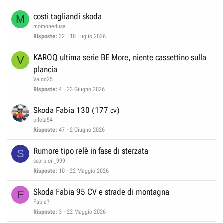
c
v
costi tagliandi skoda
M
c
i
momonedusa
a
d
Risposte
32
10 Luglio 2026
t
e
a
n
KAROQ ultima serie BE More, niente cassettino sulla
V
z
plancia
a
Valdo25
Risposte
4
23 Giugno 2026
Skoda Fabia 130 (177 cv)
pilota54
Risposte
47
2 Giugno 2026
Rumore tipo relè in fase di sterzata
S
scorpion_999
Risposte
10
22 Maggio 2026
Skoda Fabia 95 CV e strade di montagna
F
Fabia?
Risposte
3
22 Maggio 2026