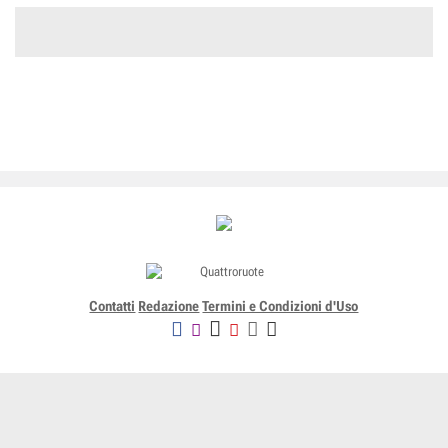
Contatti
Redazione
Termini e Condizioni d'Uso
Editoriale Domus SpA
Via G. Mazzocchi, 1/3 20089 Rozzano (Mi) - Codice fiscale, partita
IVA e iscrizione al Registro delle Imprese di Milano n. 07835550158
R.E.A. di Milano n. 1186124 - Capitale sociale versato € 5.000.000,00 -
Tutti i Diritti Riservati
-
Privacy
-
Informativa Cookie completa
-
- Lic. SIAE n. 4653/I/908