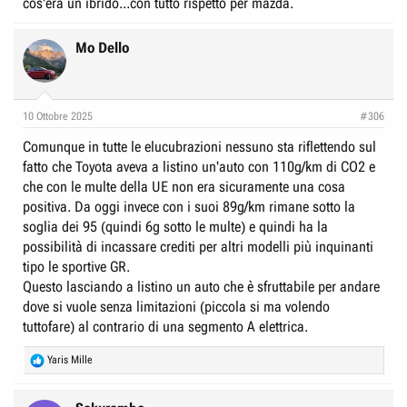
cos'era un ibrido...con tutto rispetto per mazda.
1.100Kg di peso contro i 70 per 940 della precedente danno uno bello
scatto in più e finalmente uno può avere una segmento A che non è ferma
ed ha zero ripresa, forse il meglio che possiamo fare con le leggi attuali.
Mo Dello
Resta da chiarire come è a livello di silenziosità dell'abitacolo, confort di
guida, tenuta su strada, equipaggiamenti, queste cose qui che fanno la
differenza.
Le cose che non mi piacciono al momento sono la lamiera a vista
10 Ottobre 2025
all'interno, il finestrino posteriore a compasso che sembra anche molto
#306
piccolo e la ormai scontata striscetta di led sul parafango centrale che in
Comunque in tutte le elucubrazioni nessuno sta riflettendo sul
caso di urto costa più dell'auto.
fatto che Toyota aveva a listino un'auto con 110g/km di CO2 e
Diciamo bell'auto in teoria, ma in pratica bisognerà considerare anche
questi fattori.
che con le multe della UE non era sicuramente una cosa
positiva. Da oggi invece con i suoi 89g/km rimane sotto la
soglia dei 95 (quindi 6g sotto le multe) e quindi ha la
possibilità di incassare crediti per altri modelli più inquinanti
tipo le sportive GR.
Questo lasciando a listino un auto che è sfruttabile per andare
dove si vuole senza limitazioni (piccola si ma volendo
tuttofare) al contrario di una segmento A elettrica.
R
Yaris Mille
e
a
c