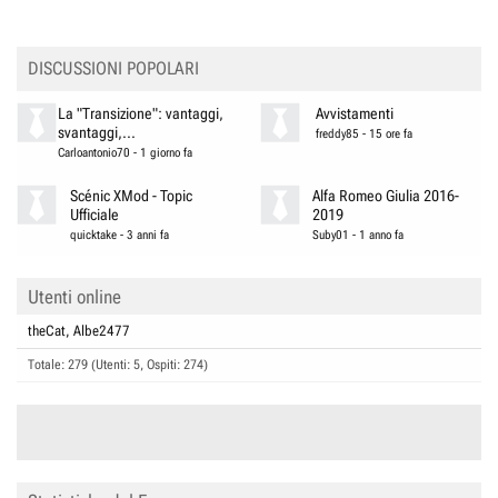
DISCUSSIONI POPOLARI
La "Transizione": vantaggi,
Avvistamenti
svantaggi,...
freddy85
-
15 ore fa
Carloantonio70
-
1 giorno fa
Scénic XMod - Topic
Alfa Romeo Giulia 2016-
Ufficiale
2019
quicktake
-
3 anni fa
Suby01
-
1 anno fa
Utenti online
theCat
Albe2477
Totale: 279 (Utenti: 5, Ospiti: 274)