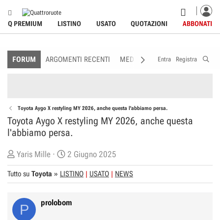
Q PREMIUM
LISTINO
USATO
QUOTAZIONI
ABBONATI
FORUM
ARGOMENTI RECENTI
MEDIA
MEMBRI
REGOLAME
Entra
Registra
Toyota Aygo X restyling MY 2026, anche questa l'abbiamo persa.
Toyota Aygo X restyling MY 2026, anche questa
l'abbiamo persa.
C
D
Yaris Mille
2 Giugno 2025
r
a
Tutto su
Toyota
»
LISTINO
USATO
NEWS
e
t
a
a
t
d
prolobom
P
o
i