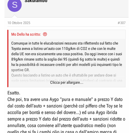
Sakurambo
S
t
i
o
n
10 Ottobre 2025
#307
s
:
Mo Dello ha scritto:
Comunque in tutte le elucubrazioni nessuno sta riflettendo sul fatto che
Toyota aveva a listino un'auto con 110g/km di CO2 e che con le multe
della UE non era sicuramente una cosa positiva. Da oggi invece con i suoi
89g/km rimane sotto la soglia dei 95 (quindi 6g sotto le multe) e quindi
ha la possibilità di incassare crediti per altri modelli più inquinanti tipo le
sportive GR.
Questo lasciando a listino un auto che è sfruttabile per andare dove si
vuole senza limitazioni (piccola si ma volendo tuttofare) al contrario di una
Clicca per allargare...
segmento A elettrica.
Esatto.
Che poi, tra avere una Aygo "pura e manuale" a prezzo Y dato
dal costo dell'auto + sanzioni (perchè col piffero che Toy se le
accolla per bontà e senso del dovere...) ed una Aygo ibrida
sempre a prezzo Y dato dal prezzo dell'auto + sanzioni ridotte o
annullate, cosa conviene all'utente quadratico medio (non
quello che si fa i cambi olio in casa o dall'amico mecca di