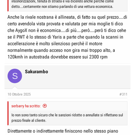
insonorizzazioni, tenuta di strada e via dicendo anche perché come
detto...certamente non stiamo parlando di una vettura economica.
Anche la rivale nostrana è allineata, di fatto su quel prezzo....di
certo avendola vista provata e valutata per mia moglie ti dico
che AygoX non è economica....di più....però....però ti dico cehe
se il PWT è lo stesso di Yaris a parte che quando la scanni in
accellerazione è molto silenzioso perchè il motore
normalmente quando acceso non gira mai troppo alto, a
120kmh in autostrada dovrebbe essere sui 2300 rpm
Sakurambo
S
10 Ottobre 2025
#311
serbarry ha scritto:
Io non sono tanto sicuro che le sanzioni ridotte o annullate si riflettano sul
prezzo finale al cliente.
Direttamente o indirettamente finiscono nello stesso piano