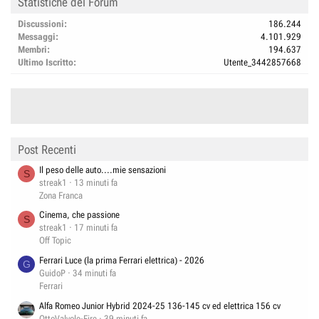
Statistiche del Forum
Discussioni
186.244
Messaggi
4.101.929
Membri
194.637
Ultimo Iscritto
Utente_3442857668
Post Recenti
Il peso delle auto....mie sensazioni
S
streak1
13 minuti fa
Zona Franca
Cinema, che passione
S
streak1
17 minuti fa
Off Topic
Ferrari Luce (la prima Ferrari elettrica) - 2026
G
GuidoP
34 minuti fa
Ferrari
Alfa Romeo Junior Hybrid 2024-25 136-145 cv ed elettrica 156 cv
OttoValvole-Fire
39 minuti fa