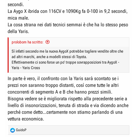
secondi.
La Aygo X ibrida con 116CV e 1090Kg fa 0-100 in 9,2 secondi,
mica male.
La cosa strana nei dati tecnici semmai è che ha lo stesso peso
della Yaris.
prolobom ha scritto:
Sì infatti secondo me la nuova AygoX potrebbe togliere vendite oltre che
ad altri marchi, anche a modelli stessi di Toyota.
Effettivamente ci sono forse un po' troppe sovrapposizioni tra AygoX -
Yaris - Yaris Cross
In parte è vero, il confronto con la Yaris sarà scontato se i
prezzi non saranno troppo distanti, così come tutte le altri
concorrenti di segmento A e B che hanno prezzi simili.
Bisogna vedere se è migliorata rispetto alla precedente serie a
livello di insonorizzazioni, tenuta di strada e via dicendo anche
perché come detto...certamente non stiamo parlando di una
vettura economica.
R
GuidoP
e