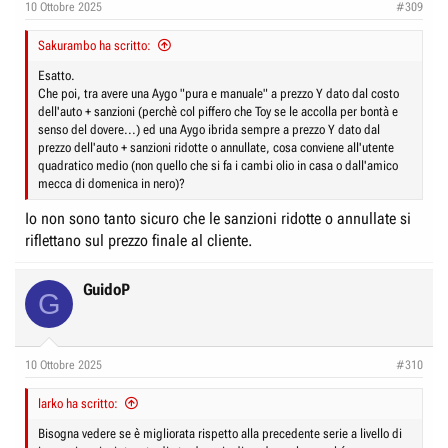
10 Ottobre 2025
#309
Sakurambo ha scritto:
Esatto.
Che poi, tra avere una Aygo "pura e manuale" a prezzo Y dato dal costo
dell'auto + sanzioni (perchè col piffero che Toy se le accolla per bontà e
senso del dovere...) ed una Aygo ibrida sempre a prezzo Y dato dal
prezzo dell'auto + sanzioni ridotte o annullate, cosa conviene all'utente
quadratico medio (non quello che si fa i cambi olio in casa o dall'amico
mecca di domenica in nero)?
Io non sono tanto sicuro che le sanzioni ridotte o annullate si
riflettano sul prezzo finale al cliente.
GuidoP
G
10 Ottobre 2025
#310
larko ha scritto:
Bisogna vedere se è migliorata rispetto alla precedente serie a livello di