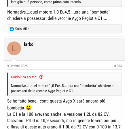
famiglia di 2 persone, come prima auto intendo
Normative....quel motore 1,0 Eu4,5....era una "bombetta"
chiedere a possessori delle vecchie Aygo Pegiot e C1....
R
Yaris Mille
e
a
c
larko
L
t
i
o
n
9 Ottobre 2025
#304
s
:
GuidoP ha scritto:
Normative....quel motore 1,0 Eu4,5....era una "bombetta" chiedere a
possessori delle vecchie Aygo Pegiot e C1....
Se ho fatto bene i conti questa Aygo X sarà ancora più
bombetta
La C1 e la 108 avevano anche la versione 1.2L da 82 CV,
facevano 0-100 in 10,9 secondi, ma in genere le versioni più
diffuse di queste auto erano il 1.0L da 72 CV con 0-100 in 13,7