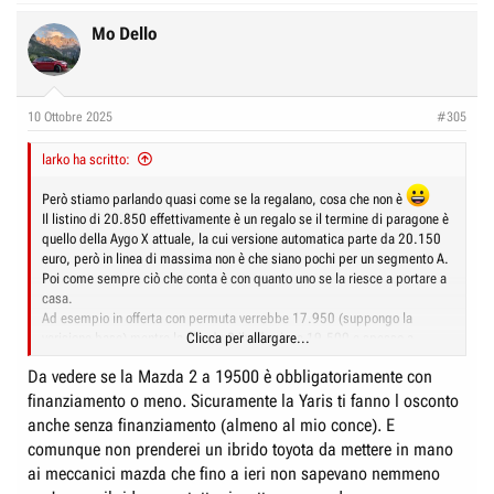
a
c
Mo Dello
t
i
o
n
10 Ottobre 2025
#305
s
:
larko ha scritto:
Però stiamo parlando quasi come se la regalano, cosa che non è
Il listino di 20.850 effettivamente è un regalo se il termine di paragone è
quello della Aygo X attuale, la cui versione automatica parte da 20.150
euro, però in linea di massima non è che siano pochi per un segmento A.
Poi come sempre ciò che conta è con quanto uno se la riesce a portare a
casa.
Ad esempio in offerta con permuta verrebbe 17.950 (suppongo la
verisione base) mentre la Mazda 2 ibrida viene 19.500 e spesso a
Clicca per allargare...
questo prezzo si trova anche la Yaris, se le cose stanno così i 1.500 euro
Da vedere se la Mazda 2 a 19500 è obbligatoriamente con
in più ce li metterei volentieri...
Dal punto di vista economico il problema del segmento A è proprio il
finanziamento o meno. Sicuramente la Yaris ti fanno l osconto
fatto che c'è poca differenza di prezzo col B e quindi molti decidono di
anche senza finanziamento (almeno al mio conce). E
comprare quest'ultimo.
comunque non prenderei un ibrido toyota da mettere in mano
Guardando le prime recensioni penso che il punto più interessante di
ai meccanici mazda che fino a ieri non sapevano nemmeno
questa auto sia la scelta dell'ibrido con discreta potenza, 115cv per