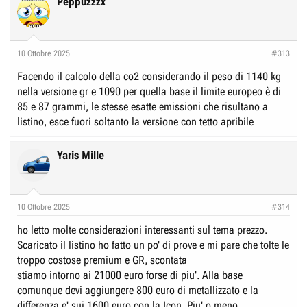
Peppuzzzx
t
i
o
n
10 Ottobre 2025
#313
s
:
Facendo il calcolo della co2 considerando il peso di 1140 kg
nella versione gr e 1090 per quella base il limite europeo è di
85 e 87 grammi, le stesse esatte emissioni che risultano a
listino, esce fuori soltanto la versione con tetto apribile
Yaris Mille
10 Ottobre 2025
#314
ho letto molte considerazioni interessanti sul tema prezzo.
Scaricato il listino ho fatto un po' di prove e mi pare che tolte le
troppo costose premium e GR, scontata
stiamo intorno ai 21000 euro forse di piu'. Alla base
comunque devi aggiungere 800 euro di metallizzato e la
differenza e' sui 1600 euro con la Icon. Piu' o meno.