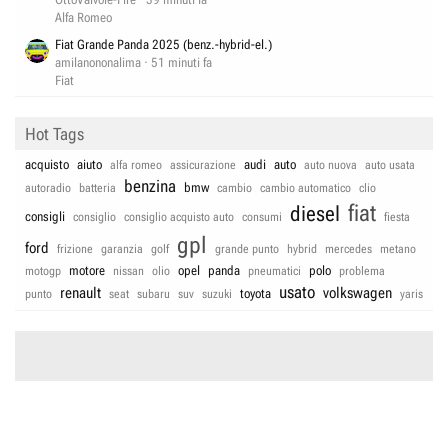
Alfa Romeo
Fiat Grande Panda 2025 (benz.-hybrid-el.)
amilanononalima
51 minuti fa
Fiat
Hot Tags
acquisto
aiuto
audi
auto
alfa romeo
assicurazione
auto nuova
auto usata
benzina
bmw
autoradio
batteria
cambio
cambio automatico
clio
fiat
diesel
consigli
consiglio
consiglio acquisto auto
consumi
fiesta
gpl
ford
frizione
garanzia
golf
grande punto
hybrid
mercedes
metano
motore
opel
panda
polo
motogp
nissan
olio
pneumatici
problema
usato
renault
volkswagen
toyota
punto
seat
subaru
suv
suzuki
yaris