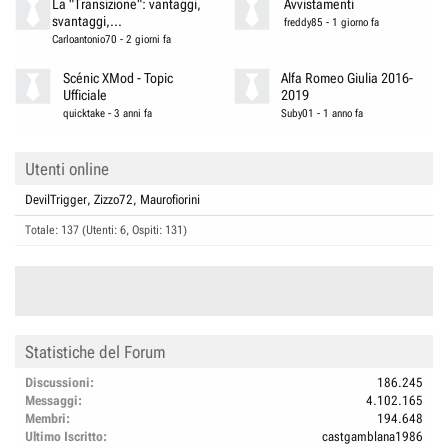
La "Transizione": vantaggi,
Avvistamenti
svantaggi,...
freddy85
-
1 giorno fa
Carloantonio70
-
2 giorni fa
Scénic XMod - Topic
Alfa Romeo Giulia 2016-
Ufficiale
2019
quicktake
-
3 anni fa
Suby01
-
1 anno fa
Utenti online
DevilTrigger
Zizzo72
Maurofiorini
Totale: 137 (Utenti: 6, Ospiti: 131)
Statistiche del Forum
Discussioni
186.245
Messaggi
4.102.165
Membri
194.648
Ultimo Iscritto
castgamblana1986