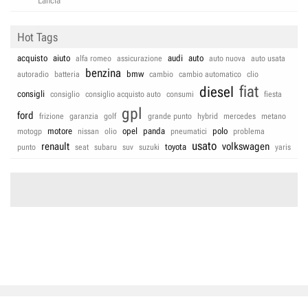
Lancia
Hot Tags
acquisto
aiuto
audi
auto
alfa romeo
assicurazione
auto nuova
auto usata
benzina
bmw
autoradio
batteria
cambio
cambio automatico
clio
fiat
diesel
consigli
consiglio
consiglio acquisto auto
consumi
fiesta
gpl
ford
frizione
garanzia
golf
grande punto
hybrid
mercedes
metano
motore
opel
panda
polo
motogp
nissan
olio
pneumatici
problema
usato
renault
volkswagen
toyota
punto
seat
subaru
suv
suzuki
yaris