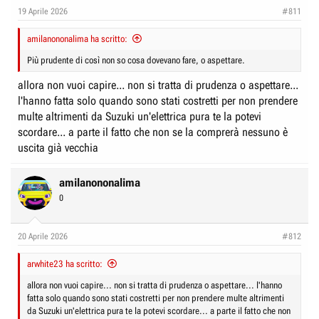
e
n
19 Aprile 2026
#811
D
i
i
amilanononalima ha scritto:
z
s
i
Più prudente di così non so cosa dovevano fare, o aspettare.
c
o
allora non vuoi capire... non si tratta di prudenza o aspettare...
u
l'hanno fatta solo quando sono stati costretti per non prendere
s
multe altrimenti da Suzuki un'elettrica pura te la potevi
s
scordare... a parte il fatto che non se la comprerà nessuno è
i
uscita già vecchia
o
n
amilanononalima
e
0
20 Aprile 2026
#812
arwhite23 ha scritto:
allora non vuoi capire... non si tratta di prudenza o aspettare... l'hanno
fatta solo quando sono stati costretti per non prendere multe altrimenti
da Suzuki un'elettrica pura te la potevi scordare... a parte il fatto che non