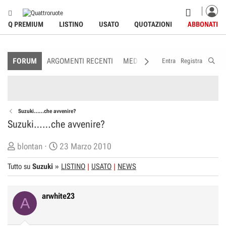
Q PREMIUM
LISTINO
USATO
QUOTAZIONI
ABBONATI
FORUM
ARGOMENTI RECENTI
MEDIA
MEMBRI
REGOLAME
Entra
Registra
Suzuki……che avvenire?
Suzuki……che avvenire?
C
D
blontan
23 Marzo 2010
r
a
Tutto su
Suzuki
»
LISTINO
USATO
NEWS
e
t
a
a
t
d
arwhite23
A
o
i
r
I