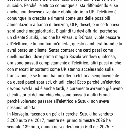
suicidio. Perché l'elettrico comunque si sta diffondendo e, se
anche non dovesse diventare obbligatorio in UE, l'elettrico è
comunque in crescita e rimarrà come una delle possibili
alimentazioni a fianco di benzina, GLP, diesel, e in certi paesi
sarà anche maggioritaria. E quindi tu devi offrirla, perché se
un cliente Suzuki, uno che ha Vitara, o S-Cross, vuole passare
all'elettrico, e tu non hai un'offerta, questo cambierà brand e tu
avrai perso un cliente. Senza contare che certi paesi come
quelli nordici, dove prima magari Suzuki vendeva qualcosa,
ora sono passati completamente all'elettrico, altri paesi anche
con mercati importanti come UK stanno accelerando sulla
transizione, e se tu non hai un'offerta elettrica semplicemente
da questi paesi sparisci, chiudi, ciao! Ecco perché un'elettrica
devono averla, ed è anche tardi, sicuramente avranno già avuto
clienti storici del marchio che sono passati a altri brand
perché volevano passare all'elettrico e Suzuki non aveva
nessuna offerta.
In Norvegia, facendo un po' di ricerche, Suzuki ha venduto
3.200 auto nel 2017, mentre nel primo trimestre 2026 ha
venduto 139 auto, quindi ne venderà circa 500 nel 2026. E