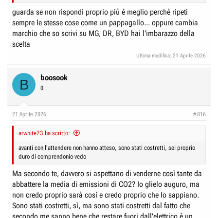
guarda se non rispondi proprio più è meglio perchè ripeti
sempre le stesse cose come un pappagallo... oppure cambia
marchio che so scrivi su MG, DR, BYD hai l'imbarazzo della
scelta
Ultima modifica:
21 Aprile 2026
boosook
B
0
21 Aprile 2026
#816
arwhite23 ha scritto:
avanti con l'attendere non hanno atteso, sono stati costretti, sei proprio
duro di comprendonio vedo
Ma secondo te, davvero si aspettano di venderne così tante da
abbattere la media di emissioni di CO2? Io glielo auguro, ma
non credo proprio sarà così e credo proprio che lo sappiano.
Sono stati costretti, sì, ma sono stati costretti dal fatto che
secondo me sanno bene che restare fuori dall'elettrico è un