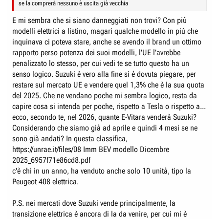
se la comprerà nessuno è uscita già vecchia
E mi sembra che si siano danneggiati non trovi? Con più
modelli elettrici a listino, magari qualche modello in più che
inquinava ci poteva stare, anche se avendo il brand un ottimo
rapporto perso potenza dei suoi modelli, l'UE l'avrebbe
penalizzato lo stesso, per cui vedi te se tutto questo ha un
senso logico. Suzuki è vero alla fine si è dovuta piegare, per
restare sul mercato UE e vendere quel 1,3% che è la sua quota
del 2025. Che ne vendano poche mi sembra logico, resta da
capire cosa si intenda per poche, rispetto a Tesla o rispetto a...
ecco, secondo te, nel 2026, quante E-Vitara venderà Suzuki?
Considerando che siamo già ad aprile e quindi 4 mesi se ne
sono già andati? In questa classifica,
https://unrae.it/files/08 Imm BEV modello Dicembre
2025_6957f71e86cd8.pdf
c'è chi in un anno, ha venduto anche solo 10 unità, tipo la
Peugeot 408 elettrica.
P.S. nei mercati dove Suzuki vende principalmente, la
transizione elettrica è ancora di la da venire, per cui mi è