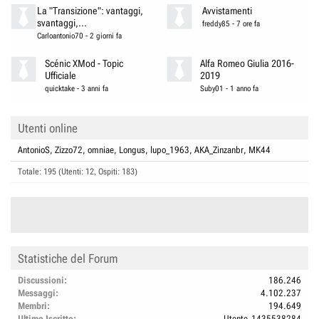
La "Transizione": vantaggi,
Avvistamenti
svantaggi,...
freddy85
-
7 ore fa
Carloantonio70
-
2 giorni fa
Scénic XMod - Topic
Alfa Romeo Giulia 2016-
Ufficiale
2019
quicktake
-
3 anni fa
Suby01
-
1 anno fa
Utenti online
AntonioS
Zizzo72
omniae
Longus
lupo_1963
AKA_Zinzanbr
MK44
Totale: 195 (Utenti: 12, Ospiti: 183)
Statistiche del Forum
Discussioni
186.246
Messaggi
4.102.237
Membri
194.649
Ultimo Iscritto
Utente_1435538284