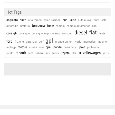
Hot Tags
acquisto
aiuto
audi
auto
alfa romeo
assicurazione
auto nuova
auto usata
benzina
bmw
autoradio
batteria
cambio
cambio automatico
clio
fiat
diesel
consigli
consiglio
consiglio acquisto auto
consumi
fiesta
gpl
ford
frizione
garanzia
golf
grande punto
hybrid
mercedes
metano
motore
opel
panda
polo
motogp
nissan
olio
pneumatici
problema
usato
renault
volkswagen
toyota
punto
seat
subaru
suv
suzuki
yaris