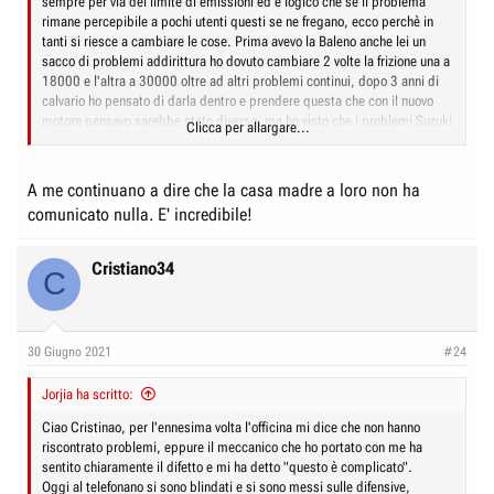
sempre per via del limite di emissioni ed è logico che se il problema
rimane percepibile a pochi utenti questi se ne fregano, ecco perchè in
tanti si riesce a cambiare le cose. Prima avevo la Baleno anche lei un
sacco di problemi addirittura ho dovuto cambiare 2 volte la frizione una a
18000 e l'altra a 30000 oltre ad altri problemi continui, dopo 3 anni di
calvario ho pensato di darla dentro e prendere questa che con il nuovo
motore pensavo sarebbe stato diverso, ma ho visto che i problemi Suzuki
Clicca per allargare...
sono all'ordine del giorno. Mi sono ripromesso che non acquisterò mai
più una Suzuki in vita mia a prescindere dalla sfortuna che ho avuto
personalmente...magari ad altri è andata meglio
A me continuano a dire che la casa madre a loro non ha
comunicato nulla. E' incredibile!
Cristiano34
C
30 Giugno 2021
#24
Jorjia ha scritto:
Ciao Cristinao, per l'ennesima volta l'officina mi dice che non hanno
riscontrato problemi, eppure il meccanico che ho portato con me ha
sentito chiaramente il difetto e mi ha detto "questo è complicato".
Oggi al telefonano si sono blindati e si sono messi sulle difensive,