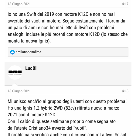
n
18 Giugno 2021
#17
s
:
Io ho una Swift del 2019 con motore K12C e non ho mai
avvertito dei vuoti al motore. Seguo costantemente il forum da
un paio di anni e non ho mai letto di Swift con problemi
analoghi incluse le più recenti con motore K12D (lo stesso che
monta la nuova Ignis).
R
amilanononalima
e
a
c
LucBi
t
i
o
n
18 Giugno 2021
#18
s
:
Mi unisco anch'io al gruppo degli utenti con questo problema!
Ho una Ignis 1.2 hybrid 2WD (82cv) ritirata nuova a marzo
2021 con il motore K12D.
Con il caldo di queste settimane proprio come segnalato
dall'utente Cristiano34 avverto dei "vuoti".
Il problema si verifica anche con il cruise control attivo. Se sul