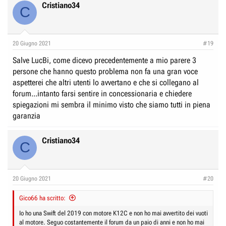
c
Cristiano34
C
t
i
o
n
20 Giugno 2021
#19
s
:
Salve LucBi, come dicevo precedentemente a mio parere 3
persone che hanno questo problema non fa una gran voce
aspetterei che altri utenti lo avvertano e che si collegano al
forum...intanto farsi sentire in concessionaria e chiedere
spiegazioni mi sembra il minimo visto che siamo tutti in piena
garanzia
Cristiano34
C
20 Giugno 2021
#20
Gico66 ha scritto:
Io ho una Swift del 2019 con motore K12C e non ho mai avvertito dei vuoti
al motore. Seguo costantemente il forum da un paio di anni e non ho mai