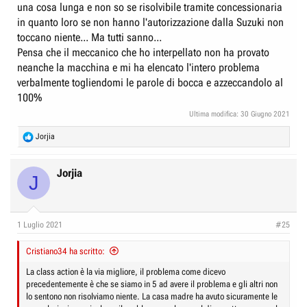
una cosa lunga e non so se risolvibile tramite concessionaria
in quanto loro se non hanno l'autorizzazione dalla Suzuki non
toccano niente... Ma tutti sanno...
Pensa che il meccanico che ho interpellato non ha provato
neanche la macchina e mi ha elencato l'intero problema
verbalmente togliendomi le parole di bocca e azzeccandolo al
100%
Ultima modifica:
30 Giugno 2021
R
Jorjia
e
a
c
Jorjia
J
t
i
o
n
1 Luglio 2021
#25
s
:
Cristiano34 ha scritto:
La class action è la via migliore, il problema come dicevo
precedentemente è che se siamo in 5 ad avere il problema e gli altri non
lo sentono non risolviamo niente. La casa madre ha avuto sicuramente le