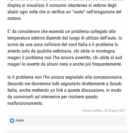
display si visualizza il consumo istantaneo si vedono degli
sbalzi ogni volta che si verifica un "vuoto" nell'erogazione del
motore.
E' da considerare che essendo un problema collegato alla
temperatura esterna dipende dal luogo di utilizzo dell'auto. Io
scrivo da una zona collinare del nord Italia e il problema lo
avverto solo da qualche settimana, chi abita in montagna
magari il problema non l'ha ancora avvertito, chi abita al sud
magari lo avverte da alcuni mesi e anche più frequentemente.
Io il problema non l'ho ancora segnalato alla concessionaria.
Secondo me dovremmo tutti segnalarlo direttamente a Suzuki
Italia, anche mettendo un link a questa discussione, in modo
da convincerli ad intervenire per risolvere questo
malfunzionamento.
Ultima modifica:
20 Giugno 2021
R
Jorjia
e
a