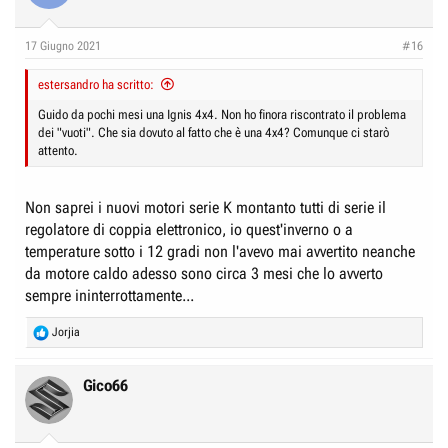
e
n
D
i
17 Giugno 2021
#16
i
z
s
i
estersandro ha scritto:
c
o
Guido da pochi mesi una Ignis 4x4. Non ho finora riscontrato il problema
u
dei "vuoti". Che sia dovuto al fatto che è una 4x4? Comunque ci starò
s
attento.
s
i
Non saprei i nuovi motori serie K montanto tutti di serie il
o
regolatore di coppia elettronico, io quest'inverno o a
n
temperature sotto i 12 gradi non l'avevo mai avvertito neanche
e
da motore caldo adesso sono circa 3 mesi che lo avverto
sempre ininterrottamente...
R
Jorjia
e
a
c
Gico66
t
i
o