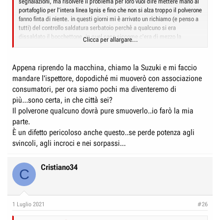
segnalazioni, ma risolvere il problema per loro vuol dire mettere mano al
portafoglio per l'intera linea Ignis e fino che non si alza troppo il polverone
fanno finta di niente. in questi giorni mi è arrivato un richiamo (e penso a
tutti) del controllo saldatura serbatoio perchè a qualcuno si era
dissaldato il bocchettone, in quel caso siccome c'era di mezzo la
Clicca per allargare...
sicurezza hanno fatto subito il richiamo per non avere beghe peggiori in
futuro. Di un'altra portata invece sarebbe il richiamo per
malfunzionamento al regolatore di coppia (problema che esiste) in quel
Appena riprendo la macchina, chiamo la Suzuki e mi faccio
caso la Suzuki dovrebbe riassettare tutte le centraline e modificare o
mandare l'ispettore, dopodiché mi muoverò con associazione
sostituire il regolatore una spesa enorme che per pochi sfigati non si
consumatori, per ora siamo pochi ma diventeremo di
alzano nemmeno dalla sedia. Come avevo preannunciato sarà una cosa
lunga e non so se risolvibile tramite concessionaria in quanto loro se non
più...sono certa, in che città sei?
hanno l'autorizzazione dalla Suzuki non toccano niente... Ma tutti sanno...
Il polverone qualcuno dovrà pure smuoverlo..io farò la mia
Pensa che il meccanico che ho interpellato non ha provato neanche la
parte.
macchina e mi ha elencato l'intero problema verbalmente togliendomi le
È un difetto pericoloso anche questo..se perde potenza agli
parole di bocca e azzeccandolo al 100%
svincoli, agli incroci e nei sorpassi...
Cristiano34
C
1 Luglio 2021
#26