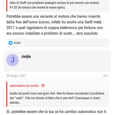
letto di Swift con problemi analoghi incluse le più recenti con motore
K12D (lo stesso che monta la nuova Ignis).
Potrebbe essere una variante al motore che hanno inserito
dalla fine dell'anno scorso, infatti ho anche una Swift metà
2017 e quel regolatore di coppia elettronico per fortuna non
era ancora installato e problemi di vuoto... zero assoluto
R
Jorjia
e
a
c
Jorjia
J
t
i
o
n
30 Giugno 2021
#21
s
:
estersandro ha scritto:
Guido da pochi mesi una Ignis 4x4. Non ho finora riscontrato il problema
dei "vuoti". Che sia dovuto al fatto che è una 4x4? Comunque ci starò
attento.
Sì, potrebbe essere che la tua se ha cambio automatico non ti