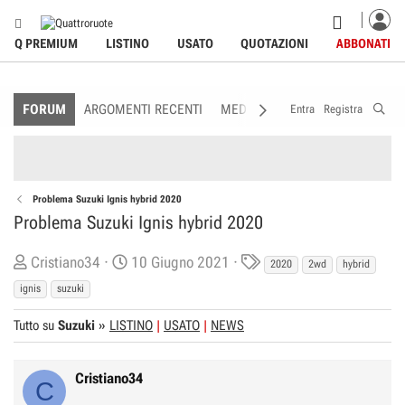
Q PREMIUM
LISTINO
USATO
QUOTAZIONI
ABBONATI
FORUM
ARGOMENTI RECENTI
MEDIA
MEMBRI
REGOLAME
Entra
Registra
Problema Suzuki Ignis hybrid 2020
Problema Suzuki Ignis hybrid 2020
C
D
T
Cristiano34
10 Giugno 2021
2020
2wd
hybrid
r
a
a
ignis
suzuki
e
t
g
Tutto su
a
Suzuki
»
LISTINO
a
USATO
NEWS
s
t
d
o
i
Cristiano34
C
r
I