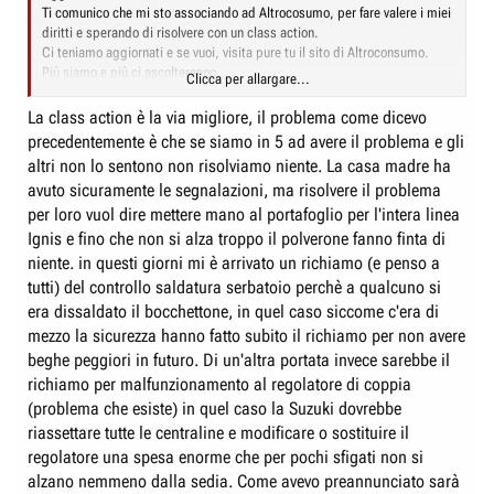
Ti comunico che mi sto associando ad Altrocosumo, per fare valere i miei
diritti e sperando di risolvere con un class action.
Ci teniamo aggiornati e se vuoi, visita pure tu il sito di Altroconsumo.
Più siamo e più ci ascolteranno.
Clicca per allargare...
Chiederò a loro consulenza e appena ritiro la macchina, se continuerò
ad avere i vuoti, chiederò di interessare un ispettore della casa madre,
La class action è la via migliore, il problema come dicevo
perché il problema oltre ad essere fastidioso è pericolose una macchina
precedentemente è che se siamo in 5 ad avere il problema e gli
nuova di questo marchio non può assolutamente permettersi
altri non lo sentono non risolviamo niente. La casa madre ha
tali problemi.
avuto sicuramente le segnalazioni, ma risolvere il problema
DELUSIONE TOTALE
per loro vuol dire mettere mano al portafoglio per l'intera linea
Ignis e fino che non si alza troppo il polverone fanno finta di
niente. in questi giorni mi è arrivato un richiamo (e penso a
tutti) del controllo saldatura serbatoio perchè a qualcuno si
era dissaldato il bocchettone, in quel caso siccome c'era di
mezzo la sicurezza hanno fatto subito il richiamo per non avere
beghe peggiori in futuro. Di un'altra portata invece sarebbe il
richiamo per malfunzionamento al regolatore di coppia
(problema che esiste) in quel caso la Suzuki dovrebbe
riassettare tutte le centraline e modificare o sostituire il
regolatore una spesa enorme che per pochi sfigati non si
alzano nemmeno dalla sedia. Come avevo preannunciato sarà