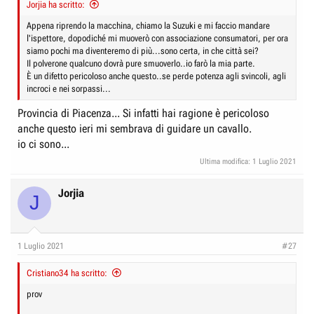
Jorjia ha scritto:
Appena riprendo la macchina, chiamo la Suzuki e mi faccio mandare
l'ispettore, dopodiché mi muoverò con associazione consumatori, per ora
siamo pochi ma diventeremo di più...sono certa, in che città sei?
Il polverone qualcuno dovrà pure smuoverlo..io farò la mia parte.
È un difetto pericoloso anche questo..se perde potenza agli svincoli, agli
incroci e nei sorpassi...
Provincia di Piacenza... Si infatti hai ragione è pericoloso
anche questo ieri mi sembrava di guidare un cavallo.
io ci sono...
Ultima modifica:
1 Luglio 2021
Jorjia
J
1 Luglio 2021
#27
Cristiano34 ha scritto:
prov