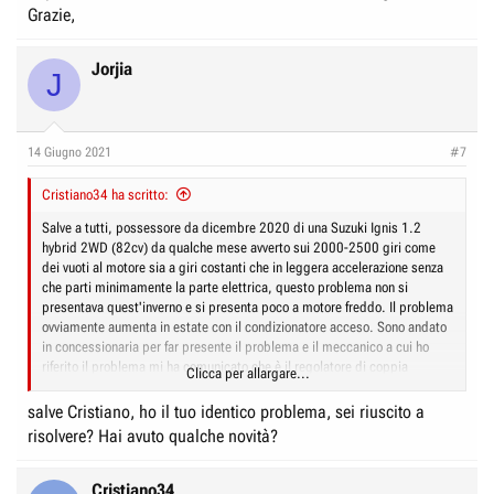
Grazie,
Jorjia
J
14 Giugno 2021
#7
Cristiano34 ha scritto:
Salve a tutti, possessore da dicembre 2020 di una Suzuki Ignis 1.2
hybrid 2WD (82cv) da qualche mese avverto sui 2000-2500 giri come
dei vuoti al motore sia a giri costanti che in leggera accelerazione senza
che parti minimamente la parte elettrica, questo problema non si
presentava quest'inverno e si presenta poco a motore freddo. Il problema
ovviamente aumenta in estate con il condizionatore acceso. Sono andato
in concessionaria per far presente il problema e il meccanico a cui ho
riferito il problema mi ha comunicato che è il regolatore di coppia
Clicca per allargare...
elettronico che già altri utenti hanno lamentato lo stesso problema loro
sanno di questo problema comune e che la casa madre sta cercando di
salve Cristiano, ho il tuo identico problema, sei riuscito a
limitare il problema via elettronica. Chiedo ai possessori del forum se
risolvere? Hai avuto qualche novità?
tale problema è stato riscontrato da qualcun altro e se sono presenti
delle vere iniziative a risolvere tale problema molto invalidante. Grazie per
le info...
Cristiano34