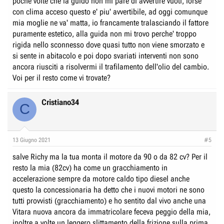
poche volte che la guido non mi pare di avvertire vuoti, forse
con clima acceso questo e' piu' avvertibile, ad oggi comunque
mia moglie ne va' matta, io francamente tralasciando il fattore
puramente estetico, alla guida non mi trovo perche' troppo
rigida nello sconnesso dove quasi tutto non viene smorzato e
si sente in abitacolo e poi dopo svariati interventi non sono
ancora riusciti a risolvermi il trafilamento dell'olio del cambio.
Voi per il resto come vi trovate?
Cristiano34
C
13 Giugno 2021
#5
salve Richy ma la tua monta il motore da 90 o da 82 cv? Per il
resto la mia (82cv) ha come un gracchiamento in
accelerazione sempre da motore caldo tipo diesel anche
questo la concessionaria ha detto che i nuovi motori ne sono
tutti provvisti (gracchiamento) e ho sentito dal vivo anche una
Vitara nuova ancora da immatricolare feceva peggio della mia,
inoltre a volte un leggero slittamento della frizione sulla prima