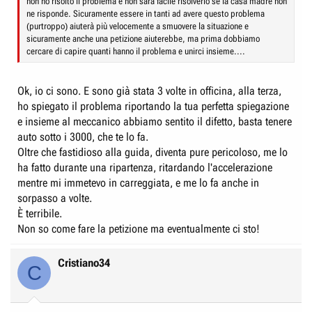
non ho risolto il problema e non sarà facile risolverlo se la casa madre non
ne risponde. Sicuramente essere in tanti ad avere questo problema
(purtroppo) aiuterà più velocemente a smuovere la situazione e
sicuramente anche una petizione aiuterebbe, ma prima dobbiamo
cercare di capire quanti hanno il problema e unirci insieme....
Ok, io ci sono. E sono già stata 3 volte in officina, alla terza,
ho spiegato il problema riportando la tua perfetta spiegazione
e insieme al meccanico abbiamo sentito il difetto, basta tenere
auto sotto i 3000, che te lo fa.
Oltre che fastidioso alla guida, diventa pure pericoloso, me lo
ha fatto durante una ripartenza, ritardando l'accelerazione
mentre mi immetevo in carreggiata, e me lo fa anche in
sorpasso a volte.
È terribile.
Non so come fare la petizione ma eventualmente ci sto!
Cristiano34
C