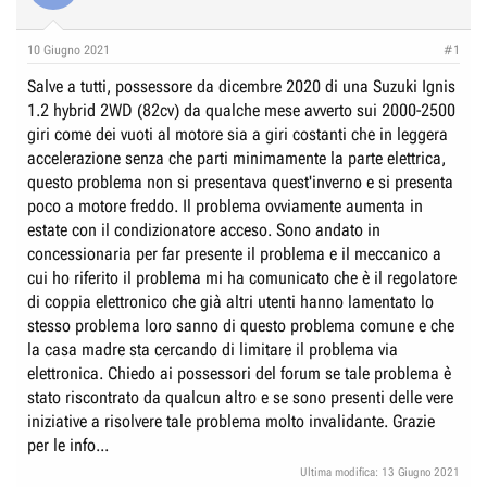
e
n
D
i
10 Giugno 2021
#1
i
z
Salve a tutti, possessore da dicembre 2020 di una Suzuki Ignis
s
i
1.2 hybrid 2WD (82cv) da qualche mese avverto sui 2000-2500
c
o
giri come dei vuoti al motore sia a giri costanti che in leggera
u
accelerazione senza che parti minimamente la parte elettrica,
s
questo problema non si presentava quest'inverno e si presenta
s
poco a motore freddo. Il problema ovviamente aumenta in
i
estate con il condizionatore acceso. Sono andato in
o
concessionaria per far presente il problema e il meccanico a
n
cui ho riferito il problema mi ha comunicato che è il regolatore
e
di coppia elettronico che già altri utenti hanno lamentato lo
stesso problema loro sanno di questo problema comune e che
la casa madre sta cercando di limitare il problema via
elettronica. Chiedo ai possessori del forum se tale problema è
stato riscontrato da qualcun altro e se sono presenti delle vere
iniziative a risolvere tale problema molto invalidante. Grazie
per le info...
Ultima modifica:
13 Giugno 2021