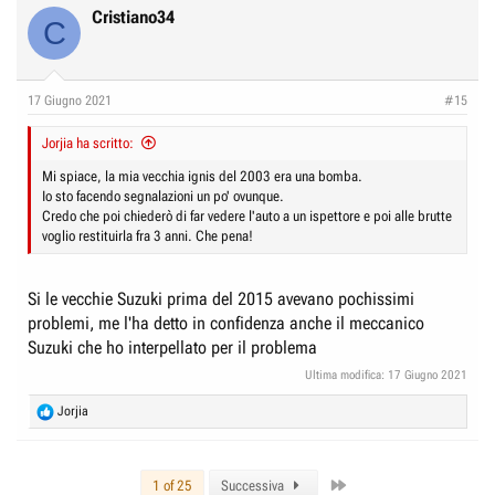
Cristiano34
C
17 Giugno 2021
#15
Jorjia ha scritto:
Mi spiace, la mia vecchia ignis del 2003 era una bomba.
Io sto facendo segnalazioni un po' ovunque.
Credo che poi chiederò di far vedere l'auto a un ispettore e poi alle brutte
voglio restituirla fra 3 anni. Che pena!
Si le vecchie Suzuki prima del 2015 avevano pochissimi
problemi, me l'ha detto in confidenza anche il meccanico
Suzuki che ho interpellato per il problema
Ultima modifica:
17 Giugno 2021
R
Jorjia
e
a
c
Last
t
1 of 25
Successiva