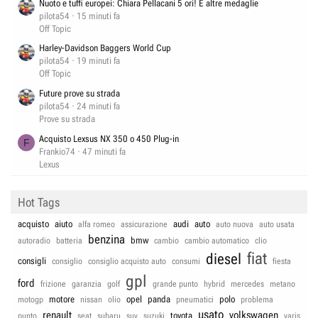
Nuoto e tuffi europei: Chiara Pellacani 5 ori! E altre medaglie
pilota54
15 minuti fa
Off Topic
Harley-Davidson Baggers World Cup
pilota54
19 minuti fa
Off Topic
Future prove su strada
pilota54
24 minuti fa
Prove su strada
Acquisto Lexsus NX 350 o 450 Plug-in
F
Frankio74
47 minuti fa
Lexus
Hot Tags
acquisto
aiuto
audi
auto
alfa romeo
assicurazione
auto nuova
auto usata
benzina
bmw
autoradio
batteria
cambio
cambio automatico
clio
fiat
diesel
consigli
consiglio
consiglio acquisto auto
consumi
fiesta
gpl
ford
frizione
garanzia
golf
grande punto
hybrid
mercedes
metano
motore
opel
panda
polo
motogp
nissan
olio
pneumatici
problema
usato
renault
volkswagen
toyota
punto
seat
subaru
suv
suzuki
yaris