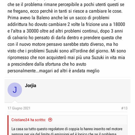
che se il problema rimane percepibile a pochi utenti questi se
ne fregano, ecco perchè in tanti si riesce a cambiare le cose.
Prima avevo la Baleno anche lei un sacco di problemi
addirittura ho dovuto cambiare 2 volte la frizione una a 18000
e l'altra a 30000 oltre ad altri problemi continui, dopo 3 anni
di calvario ho pensato di darla dentro e prendere questa che
con il nuovo motore pensavo sarebbe stato diverso, ma ho
visto che i problemi Suzuki sono all'ordine del giorno. Mi sono
ripromesso che non acquisterò mai più una Suzuki in vita mia
a prescindere dalla sfortuna che ho avuto
personalmente...magari ad altri è andata meglio
Jorjia
J
17 Giugno 2021
#13
Cristiano34 ha scritto:
La casa sa tutto questo regolatore di coppia lo hanno inserito nel motore
sempre per via del limite di emissioni ed è logico che se il problema