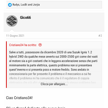
R
Rudys
,
LucBi
and
Jorjia
e
a
c
Gico66
t
i
o
n
11 Giugno 2021
#2
s
:
Cristiano34 ha scritto:
Salve a tutti, possessore da dicembre 2020 di una Suzuki Ignis 1.2
hybrid 2WD da qualche mese avverto sui 2000-2500 giri come dei vuoti
al motore sia a giri costanti che in leggera accelerazione senza che parti
minimamente la parte elettrica, questo problema non si presentava
quest'inverno e si presenta poco a motore freddo. Sono andato in
concessionaria per far presente il problema e il meccanico a cui ho
riferito il problema mi ha comunicato che è il regolatore di coppia
elettronico che già altri utenti hanno lamentato lo stesso problema loro
Clicca per allargare...
sanno di questo problema comune e che la casa madre sta cercando di
limitare il problema via elettronica. Chiedo ai possessori del forum se
tale problema è stato riscontrato da qualcun altro e se sono presenti
Ciao Cristiano34!
delle vere iniziative a risolvere tale problema molto invalidante. Grazie per
le info...