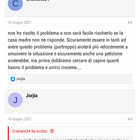
C
16 Giugno 2021
#8
non ho risolto il problema e non sarà facile risolverlo se la
casa madre non ne risponde. Sicuramente essere in tanti ad
avere questo problema (purtroppo) aiuterà più velocemente a
smuovere la situazione e sicuramente anche una petizione
aiuterebbe, ma prima dobbiamo cercare di capire quanti
hanno il problema e unirci insieme....
R
Jorjia
e
a
c
Jorjia
J
t
i
o
n
16 Giugno 2021
#9
s
:
Cristiano34 ha scritto: