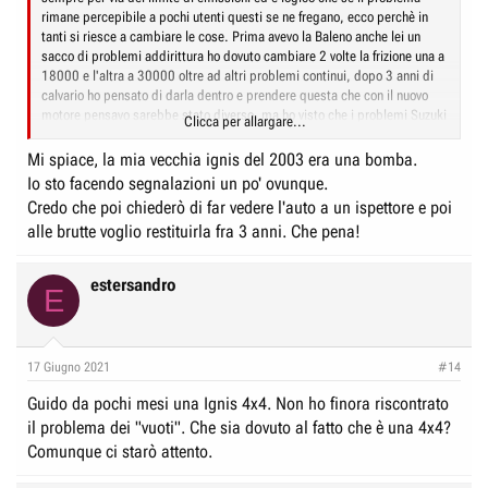
rimane percepibile a pochi utenti questi se ne fregano, ecco perchè in
tanti si riesce a cambiare le cose. Prima avevo la Baleno anche lei un
sacco di problemi addirittura ho dovuto cambiare 2 volte la frizione una a
18000 e l'altra a 30000 oltre ad altri problemi continui, dopo 3 anni di
calvario ho pensato di darla dentro e prendere questa che con il nuovo
motore pensavo sarebbe stato diverso, ma ho visto che i problemi Suzuki
Clicca per allargare...
sono all'ordine del giorno. Mi sono ripromesso che non acquisterò mai
più una Suzuki in vita mia a prescindere dalla sfortuna che ho avuto
Mi spiace, la mia vecchia ignis del 2003 era una bomba.
personalmente...magari ad altri è andata meglio
Io sto facendo segnalazioni un po' ovunque.
Credo che poi chiederò di far vedere l'auto a un ispettore e poi
alle brutte voglio restituirla fra 3 anni. Che pena!
estersandro
E
17 Giugno 2021
#14
Guido da pochi mesi una Ignis 4x4. Non ho finora riscontrato
il problema dei "vuoti". Che sia dovuto al fatto che è una 4x4?
Comunque ci starò attento.