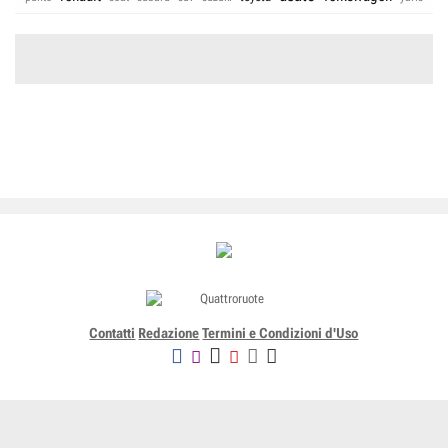
Contatti
Redazione
Termini e Condizioni d'Uso
Editoriale Domus SpA
Via G. Mazzocchi, 1/3 20089 Rozzano (Mi) - Codice fiscale, partita
IVA e iscrizione al Registro delle Imprese di Milano n. 07835550158