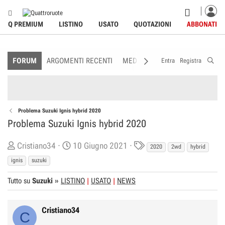
Q PREMIUM
LISTINO
USATO
QUOTAZIONI
ABBONATI
FORUM
ARGOMENTI RECENTI
MEDIA
MEMBRI
REGOLAME
Entra
Registra
Problema Suzuki Ignis hybrid 2020
Problema Suzuki Ignis hybrid 2020
C
D
T
Cristiano34
10 Giugno 2021
2020
2wd
hybrid
r
a
a
ignis
suzuki
e
t
g
Tutto su
a
Suzuki
»
LISTINO
a
USATO
NEWS
s
t
d
o
i
Cristiano34
C
r
I