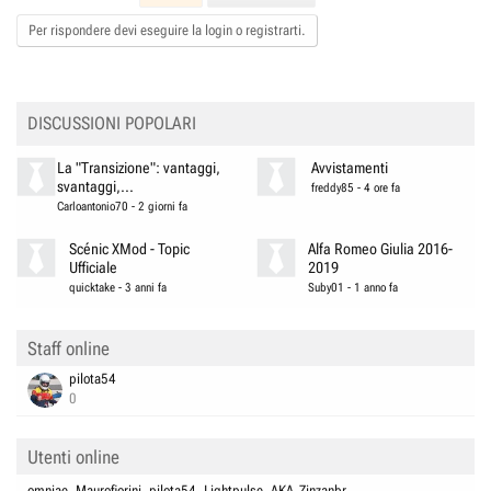
i
o
Per rispondere devi eseguire la login o registrarti.
n
s
:
DISCUSSIONI POPOLARI
La "Transizione": vantaggi,
Avvistamenti
svantaggi,...
freddy85
-
4 ore fa
Carloantonio70
-
2 giorni fa
Scénic XMod - Topic
Alfa Romeo Giulia 2016-
Ufficiale
2019
quicktake
-
3 anni fa
Suby01
-
1 anno fa
Staff online
pilota54
0
Utenti online
omniae
Maurofiorini
pilota54
Lightpulse
AKA_Zinzanbr