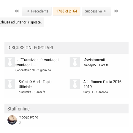
First
Last
Precedente
1788 of 2164
Successiva
Chiusa ad ulteriori risposte.
DISCUSSIONI POPOLARI
La "Transizione": vantaggi,
Avvistamenti
svantaggi,...
freddy85
-
1 ora fa
Carloantonio70
-
2 giorni fa
Scénic XMod - Topic
Alfa Romeo Giulia 2016-
Ufficiale
2019
quicktake
-
3 anni fa
Suby01
-
1 anno fa
Staff online
moogpsycho
0