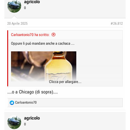
c
agricolo
t
0
i
o
n
20 Aprile 2025
#26.812
s
:
Carloantonio70 ha scritto:
Oppure li può mandare anche a cachaca ...
Clicca per allargare...
....o a Chicago (di sopra)....
R
Carloantonio70
e
a
c
agricolo
t
0
i