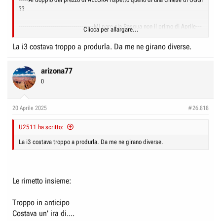
??
--------------------------------------Mi pare sia Pasqua non il primo di Aprile---
Clicca per allargare...
-------------------------------------
La i3 costava troppo a produrla. Da me ne girano diverse.
arizona77
0
20 Aprile 2025
#26.818
U2511 ha scritto:
La i3 costava troppo a produrla. Da me ne girano diverse.
Le rimetto insieme:
Troppo in anticipo
Costava un' ira di....