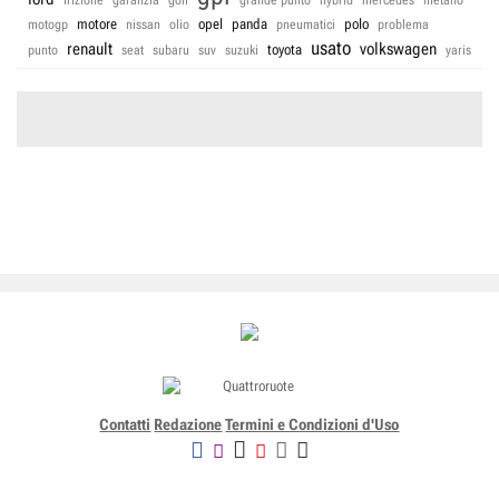
motore
opel
panda
polo
motogp
nissan
olio
pneumatici
problema
usato
renault
volkswagen
toyota
punto
seat
subaru
suv
suzuki
yaris
Contatti
Redazione
Termini e Condizioni d'Uso