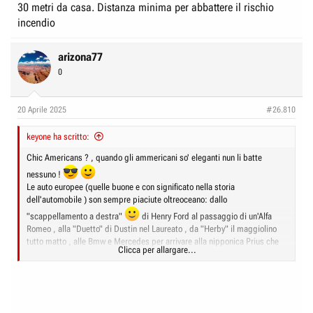
30 metri da casa. Distanza minima per abbattere il rischio
incendio
arizona77
0
20 Aprile 2025
#26.810
keyone ha scritto:
Chic Americans ? , quando gli ammericani so' eleganti nun li batte
nessuno !
Le auto europee (quelle buone e con significato nella storia
dell'automobile ) son sempre piaciute oltreoceano: dallo
"scappellamento a destra"
di Henry Ford al passaggio di un'Alfa
Romeo , alla "Duetto" di Dustin nel Laureato , da "Herby" il maggiolino
tutto matto , alle Bmw e Mercedes per arrivare alla nipponica Prius che
Clicca per allargare...
ha conquistato gli americani colti e attenti all'ambiente...
Tornando alla i3 credo che alcune soluzioni sarebbero potute diventare le
basi per un'elettrica europea da contrappore alle cinesi , per non giocare
sullo stesso terreno delle Tesla , delle Byd e di tutte le centinaia di suv ,
monovolumi e city-car che i cinesi sfornano a getto continuo e che sono