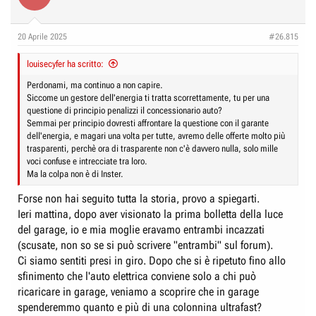
20 Aprile 2025
#26.815
louisecyfer ha scritto:
Perdonami, ma continuo a non capire.
Siccome un gestore dell'energia ti tratta scorrettamente, tu per una
questione di principio penalizzi il concessionario auto?
Semmai per principio dovresti affrontare la questione con il garante
dell'energia, e magari una volta per tutte, avremo delle offerte molto più
trasparenti, perchè ora di trasparente non c'è davvero nulla, solo mille
voci confuse e intrecciate tra loro.
Ma la colpa non è di Inster.
Forse non hai seguito tutta la storia, provo a spiegarti.
Ieri mattina, dopo aver visionato la prima bolletta della luce
del garage, io e mia moglie eravamo entrambi incazzati
(scusate, non so se si può scrivere "entrambi" sul forum).
Ci siamo sentiti presi in giro. Dopo che si è ripetuto fino allo
sfinimento che l'auto elettrica conviene solo a chi può
ricaricare in garage, veniamo a scoprire che in garage
spenderemmo quanto e più di una colonnina ultrafast?