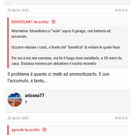
o
n
20 Aprile 2025
#26.813
s
:
ROVIGOLAW1 ha scritto:
Alternativa: fotovoltaico a "isola" sopra il garage, con batteria ad
accumulo.
Occorre valutare i costi, a fronte del "beneficio" di evitare le quote fisse.
Per ora a me non conviene, ma ho il luogo dove installarlo, a 30 metri da
casa. Distanza minima per abbattere il rischio incendio
Il problema è quanto ci metti ad ammortizzarlo. E con
l'accumulo, è tanto...
arizona77
0
20 Aprile 2025
#26.814
agricolo ha scritto: