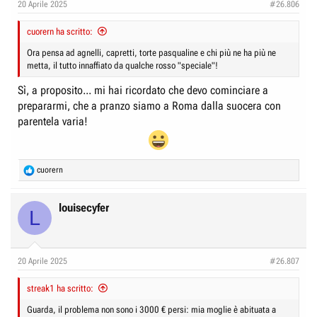
20 Aprile 2025
#26.806
cuorern ha scritto:
Ora pensa ad agnelli, capretti, torte pasqualine e chi più ne ha più ne
metta, il tutto innaffiato da qualche rosso "speciale"!
Sì, a proposito... mi hai ricordato che devo cominciare a
prepararmi, che a pranzo siamo a Roma dalla suocera con
parentela varia!
R
cuorern
e
a
c
louisecyfer
L
t
i
o
n
20 Aprile 2025
#26.807
s
:
streak1 ha scritto:
Guarda, il problema non sono i 3000 € persi: mia moglie è abituata a