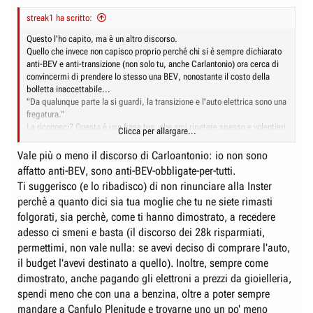
streak1 ha scritto:
Questo l'ho capito, ma è un altro discorso.
Quello che invece non capisco proprio perché chi si è sempre dichiarato
anti-BEV e anti-transizione (non solo tu, anche Carlantonio) ora cerca di
convincermi di prendere lo stesso una BEV, nonostante il costo della
bolletta inaccettabile...
"Da qualunque parte la si guardi, la transizione e l'auto elettrica sono una
fregatura."
La riconosci? Questa è una frase tua, che ami ripetere spesso e volentieri
Clicca per allargare...
come un mantra.
E proprio ora che porto a vostra conoscenza una mia situazione personale
Vale più o meno il discorso di Carloantonio: io non sono
che avvalora questa tua frase, mi vuoi convincere a prendere una BEV
affatto anti-BEV, sono anti-BEV-obbligate-per-tutti.
nonostante tutto?
Ti suggerisco (e lo ribadisco) di non rinunciare alla Inster
Sinceramente non capisco perché. Se mi vuoi spiegare...
perchè a quanto dici sia tua moglie che tu ne siete rimasti
folgorati, sia perchè, come ti hanno dimostrato, a recedere
adesso ci smeni e basta (il discorso dei 28k risparmiati,
permettimi, non vale nulla: se avevi deciso di comprare l'auto,
il budget l'avevi destinato a quello). Inoltre, sempre come
dimostrato, anche pagando gli elettroni a prezzi da gioielleria,
spendi meno che con una a benzina, oltre a poter sempre
mandare a Canfulo Plenitude e trovarne uno un po' meno