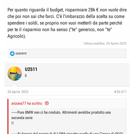
Per quanto riguarda il budget, risparmiare 28k € non vuole dire
che poi non sai che farci. C'è l'imbarazzo della scelta su come
spendere i soldi, se proprio non vuoi metterli da parte perché
per te il risparmio non ha senso ("te" generico, non "te"
Agricolo).
Ultima modifica:
20 Aprile 2025
R
cuorern
e
a
c
U2511
t
0
i
o
n
20 Aprile 2025
#26.817
s
:
arizona77 ha scritto:
-----Pure BMW non ci ha creduto. Altrimenti avrebbe prodotto una
seconda serie
!!
-----Al doppio del prezzo di ALLORA rispetto quello di una Cinese di OGGI