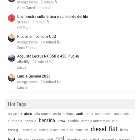
moogpsycho
3 minuti fa
Altre Gare/Campionati
Una finestra sulla lettura e sul mondo dei libri
S
streak1
8 minuti fa
Off Topic
Proposte modifiche CdS
moogpsycho
14 minuti fa
Zona Franca
Acquisto Lexsus NX 350 o 450 Plug-in
albelilly
22 minuti fa
Lexus
Lancia Gamma 2026
moogpsycho
24 minuti fa
Lancia
Hot Tags
acquisto
aiuto
audi
auto
alfa romeo
assicurazione
auto nuova
auto usata
benzina
bmw
autoradio
batteria
cambio
cambio automatico
clio
fiat
diesel
consigli
consiglio
consiglio acquisto auto
consumi
fiesta
gpl
ford
frizione
garanzia
golf
grande punto
hybrid
mercedes
metano