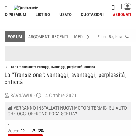
Q PREMIUM
LISTINO
USATO
QUOTAZIONI
ABBONATI
FORUM
ARGOMENTI RECENTI
MEDIA
MEMBRI
REGOLAME
Entra
Registra
La "Transizione": vantaggi, svantaggi, perplessità, criticità
La "Transizione": vantaggi, svantaggi, perplessità,
criticità
C
D
RAV4AWDi
14 Ottobre 2021
r
a
VERRANNO INSTALLATI NUOVI MOTORI TERMICI SU AUTO
e
t
CHE OGGI OFFRONO POCA SCELTA?
a
a
t
d
si
Votes:
12
29,3%
o
i