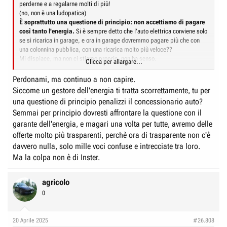
perderne e a regalarne molti di più!
(no, non è una ludopatica)
È soprattutto una questione di principio: non accettiamo di pagare
così tanto l'energia.
Si è sempre detto che l'auto elettrica conviene solo
se si ricarica in garage, e ora in garage dovremmo pagare più che con
una colonnina pubblica, con una ricarica molto più veloce??
Mi dispiace, ma non ci stiamo proprio, non ha senso.
Clicca per allargare...
Comunque, a fronte di 3000 € persi, sarebbero altri 28.000 risparmiati,
Perdonami, ma continuo a non capire.
che non sono pochi anche per una come lei.
Siccome un gestore dell'energia ti tratta scorrettamente, tu per
Unico rammarico, rinunciare a una macchinetta a cui aveva fatto la bocca.
una questione di principio penalizzi il concessionario auto?
Attualmente non ne esiste un'altra endotermica che trova altrettanto
Semmai per principio dovresti affrontare la questione con il
interessante e che sarebbe adatta alle sue esigenze: preferisce tirare
avanti con la Micra, che nonostante i 18 anni va ancora molto bene.
garante dell'energia, e magari una volta per tutte, avremo delle
offerte molto più trasparenti, perchè ora di trasparente non c'è
Per dire, ieri, quando siamo tornati al concessionario Hyundai, c'era una
davvero nulla, solo mille voci confuse e intrecciate tra loro.
i10 in esposizione: neanche l'ha notata, per lei era come se fosse
Ma la colpa non è di Inster.
invisibile.
Il venditore ci ha proposto la Kona ibrida se vogliamo rinunciare alla
Inster, ma non è proprio l'auto per lei: troppo grande, innanzitutto.
agricolo
Con la Inster, quando l'ha provata, ci si era trovata a meraviglia, sotto
0
tutti i punti di vista.
20 Aprile 2025
#26.808