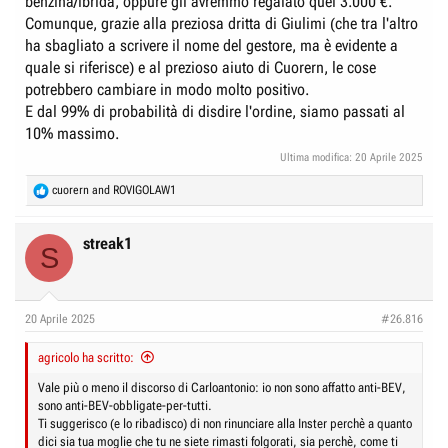
benzina/ibrida, oppure gli avremmo regalato quei 3.000 €.
Comunque, grazie alla preziosa dritta di Giulimi (che tra l'altro
ha sbagliato a scrivere il nome del gestore, ma è evidente a
quale si riferisce) e al prezioso aiuto di Cuorern, le cose
potrebbero cambiare in modo molto positivo.
E dal 99% di probabilità di disdire l'ordine, siamo passati al
10% massimo.
Ultima modifica:
20 Aprile 2025
R
cuorern
and
ROVIGOLAW1
e
a
c
streak1
S
t
i
o
n
20 Aprile 2025
#26.816
s
:
agricolo ha scritto:
Vale più o meno il discorso di Carloantonio: io non sono affatto anti-BEV,
sono anti-BEV-obbligate-per-tutti.
Ti suggerisco (e lo ribadisco) di non rinunciare alla Inster perchè a quanto
dici sia tua moglie che tu ne siete rimasti folgorati, sia perchè, come ti