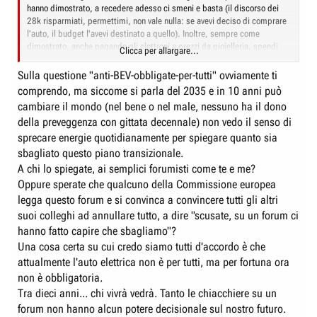
hanno dimostrato, a recedere adesso ci smeni e basta (il discorso dei
28k risparmiati, permettimi, non vale nulla: se avevi deciso di comprare
l'auto, il budget l'avevi destinato a quello). Inoltre, sempre come
dimostrato, anche pagando gli elettroni a prezzi da gioielleria, spendi
Clicca per allargare...
meno che con una a benzina, oltre a poter sempre mandare a Canfulo
Plenitude e trovarne uno un po' meno ladro....
Sulla questione "anti-BEV-obbligate-per-tutti" ovviamente ti
comprendo, ma siccome si parla del 2035 e in 10 anni può
PS: per dire, a te consiglio di tenerti l'elettrica, a cuorern invece
cambiare il mondo (nel bene o nel male, nessuno ha il dono
suggerirei di perdere la caparra.....
della preveggenza con gittata decennale) non vedo il senso di
sprecare energie quotidianamente per spiegare quanto sia
sbagliato questo piano transizionale.
A chi lo spiegate, ai semplici forumisti come te e me?
Oppure sperate che qualcuno della Commissione europea
legga questo forum e si convinca a convincere tutti gli altri
suoi colleghi ad annullare tutto, a dire "scusate, su un forum ci
hanno fatto capire che sbagliamo"?
Una cosa certa su cui credo siamo tutti d'accordo è che
attualmente l'auto elettrica non è per tutti, ma per fortuna ora
non è obbligatoria.
Tra dieci anni... chi vivrà vedrà. Tanto le chiacchiere su un
forum non hanno alcun potere decisionale sul nostro futuro.