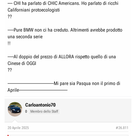
praticamente imbattibili per qualità prezzo . Per questo ho insistito sulla
---- CHI ha parlato di CHIC Americans. Ho parlato di ricchi
i3 nel topic sulla transizione , anche se del senno di poi...
Californiani protoecologisti
??
-----Pure BMW non ci ha creduto. Altrimenti avrebbe prodotto
una seconda serie
!!
-----Al doppio del prezzo di ALLORA rispetto quello di una
Cinese di OGGI
??
--------------------------------------Mi pare sia Pasqua non il primo di
Aprile----------------------------------------
Carloantonio70
0
Membro dello Staff
20 Aprile 2025
#26.811