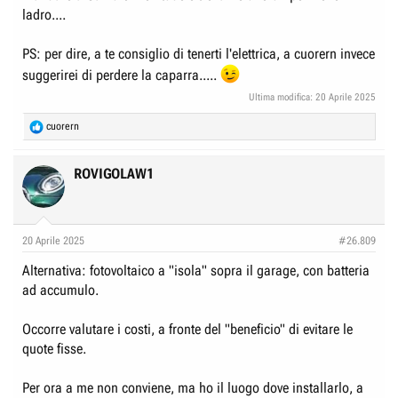
ladro....
PS: per dire, a te consiglio di tenerti l'elettrica, a cuorern invece
suggerirei di perdere la caparra.....
Ultima modifica:
20 Aprile 2025
R
cuorern
e
a
c
ROVIGOLAW1
t
i
o
n
20 Aprile 2025
#26.809
s
:
Alternativa: fotovoltaico a "isola" sopra il garage, con batteria
ad accumulo.
Occorre valutare i costi, a fronte del "beneficio" di evitare le
quote fisse.
Per ora a me non conviene, ma ho il luogo dove installarlo, a