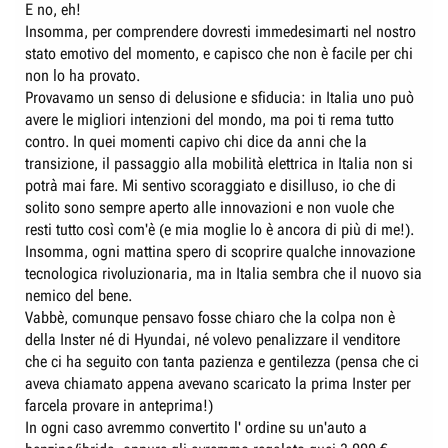
E no, eh!
Insomma, per comprendere dovresti immedesimarti nel nostro
stato emotivo del momento, e capisco che non è facile per chi
non lo ha provato.
Provavamo un senso di delusione e sfiducia: in Italia uno può
avere le migliori intenzioni del mondo, ma poi ti rema tutto
contro. In quei momenti capivo chi dice da anni che la
transizione, il passaggio alla mobilità elettrica in Italia non si
potrà mai fare. Mi sentivo scoraggiato e disilluso, io che di
solito sono sempre aperto alle innovazioni e non vuole che
resti tutto così com'è (e mia moglie lo è ancora di più di me!).
Insomma, ogni mattina spero di scoprire qualche innovazione
tecnologica rivoluzionaria, ma in Italia sembra che il nuovo sia
nemico del bene.
Vabbè, comunque pensavo fosse chiaro che la colpa non è
della Inster né di Hyundai, né volevo penalizzare il venditore
che ci ha seguito con tanta pazienza e gentilezza (pensa che ci
aveva chiamato appena avevano scaricato la prima Inster per
farcela provare in anteprima!)
In ogni caso avremmo convertito l' ordine su un'auto a