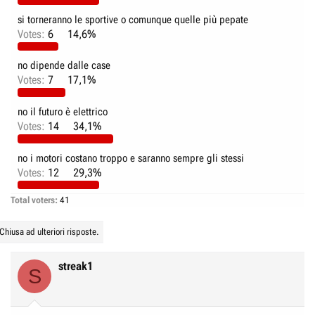
r
I
si torneranno le sportive o comunque quelle più pepate
e
n
Votes:
6
14,6%
D
i
i
z
no dipende dalle case
s
i
Votes:
7
17,1%
c
o
u
no il futuro è elettrico
s
Votes:
14
34,1%
s
i
no i motori costano troppo e saranno sempre gli stessi
Votes:
12
29,3%
o
n
Total voters
41
e
Chiusa ad ulteriori risposte.
streak1
S