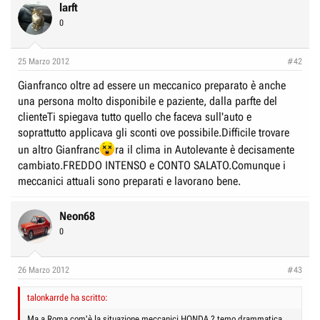
larft
0
25 Marzo 2012
#42
Gianfranco oltre ad essere un meccanico preparato è anche
una persona molto disponibile e paziente, dalla parfte del
clienteTi spiegava tutto quello che faceva sull'auto e
soprattutto applicava gli sconti ove possibile.Difficile trovare
un altro Gianfranc
ra il clima in Autolevante è decisamente
cambiato.FREDDO INTENSO e CONTO SALATO.Comunque i
meccanici attuali sono preparati e lavorano bene.
Neon68
0
26 Marzo 2012
#43
talonkarrde ha scritto:
Ma a Roma com'è la situazione meccanici HONDA ? temo drammatica...