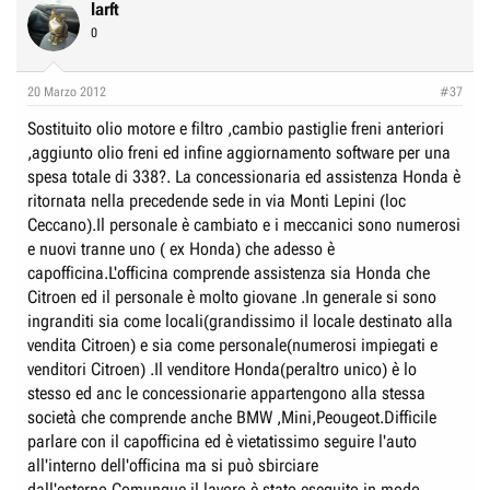
larft
0
20 Marzo 2012
#37
Sostituito olio motore e filtro ,cambio pastiglie freni anteriori
,aggiunto olio freni ed infine aggiornamento software per una
spesa totale di 338?. La concessionaria ed assistenza Honda è
ritornata nella precedende sede in via Monti Lepini (loc
Ceccano).Il personale è cambiato e i meccanici sono numerosi
e nuovi tranne uno ( ex Honda) che adesso è
capofficina.L'officina comprende assistenza sia Honda che
Citroen ed il personale è molto giovane .In generale si sono
ingranditi sia come locali(grandissimo il locale destinato alla
vendita Citroen) e sia come personale(numerosi impiegati e
venditori Citroen) .Il venditore Honda(peraltro unico) è lo
stesso ed anc le concessionarie appartengono alla stessa
società che comprende anche BMW ,Mini,Peougeot.Difficile
parlare con il capofficina ed è vietatissimo seguire l'auto
all'interno dell'officina ma si può sbirciare
dall'esterno.Comunque il lavoro è stato eseguito in modo