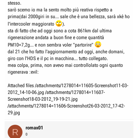
stesso.
sarò scemo io ma la sento molto più reativa rispetto a
prima(dai 2000giri in su... sale che è una bellezza, sarà xkè ho
l'intercooler maggiorato
).
sta di fatto che ad oggi sono a cota 861km dal ultima
rigenerazione andata a buon fine e come quantità
PM10=7,2g... e non sembra voler "partorire"
dal 21 che ho fatto l'aggiornamento ad oggi, anche domani,
giro con l'HDS e il pc in macchina... tutto collegato.
mea colpa, prima, non avevo mai controllolato ogni quanto
rigenerava :evil:
Attached files /attachments/1278014=11605-Screenshot11-03-
2012_14-10-06.jpg /attachments/1278014=11607-
Screenshot18-03-2012_19-19-21.jpg
/attachments/1278014=11606-Screenshot26-03-2012_17-42-
29.jpg
romax01
R
0