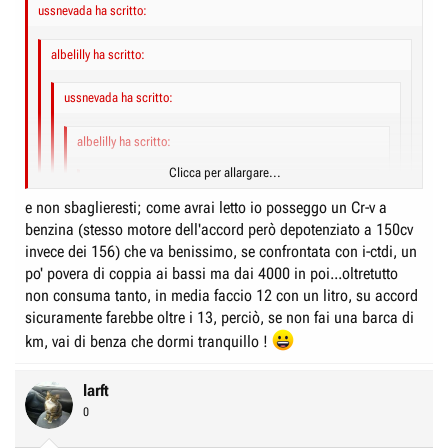
ussnevada ha scritto:
albelilly ha scritto:
ussnevada ha scritto:
albelilly ha scritto:
Clicca per allargare...
ussnevada ha scritto:
e non sbaglieresti; come avrai letto io posseggo un Cr-v a
Scusate l'ignoranza, possiedo un'accord 2.2 i-ctdi del
Clicca per allargare...
benzina (stesso motore dell'accord però depotenziato a 150cv
2007, non sono al corrente che sia installato il dpf,
invece dei 156) che va benissimo, se confrontata con i-ctdi, un
non mi sono mai accorto in 97000km che entrasse in
Clicca per allargare...
Sono totalmente d'accordo con te, infatti se dovessi cambiare auto,
funzione la rigenerazione del dpf :!: :!:
po' povera di coppia ai bassi ma dai 4000 in poi...oltretutto
sicuramente prenderei l'accord 2.0 a benzina.
Se cortesemente cristianhonda mi sa dare una
non consuma tanto, in media faccio 12 con un litro, su accord
sei davvero fortunato ! Dato che è ormai obbligatorio, penso che
Clicca per allargare...
spiegazione, gli sarei grato.
dovrai tenertela cara perché sarà purtroppo l'ultima senza Dpf...
sicuramente farebbe oltre i 13, perciò, se non fai una barca di
:cry:
scusa se m'intrometto ma dal tuo post non si è capito se
km, vai di benza che dormi tranquillo !
Clicca per allargare...
Non ti devi scusare, mi fa piacere il tuo intervento.
monti o meno il Dpf, se non c'è non ci sono nemmeno le
Non sapevo se ci fosse il dpf, grazie a cristianhonda che mi a
rigenerazioni, ovviamente...
risposto, e controllando il libretto, sono sicuro di non averlo.
larft
0