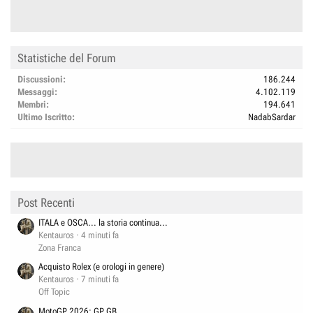
Statistiche del Forum
Discussioni
186.244
Messaggi
4.102.119
Membri
194.641
Ultimo Iscritto
NadabSardar
Post Recenti
ITALA e OSCA... la storia continua...
Kentauros
4 minuti fa
Zona Franca
Acquisto Rolex (e orologi in genere)
Kentauros
7 minuti fa
Off Topic
MotoGP 2026: GP GB