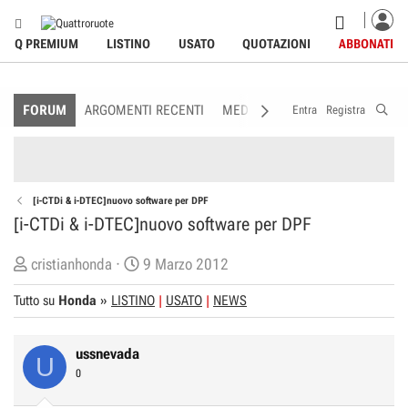
Q PREMIUM
LISTINO
USATO
QUOTAZIONI
ABBONATI
FORUM
ARGOMENTI RECENTI
MEDIA
MEMBRI
REGOLAME
Entra
Registra
[i-CTDi & i-DTEC]nuovo software per DPF
[i-CTDi & i-DTEC]nuovo software per DPF
C
D
cristianhonda
9 Marzo 2012
r
a
Tutto su
Honda
»
LISTINO
USATO
NEWS
e
t
a
a
t
d
ussnevada
U
o
i
0
r
I