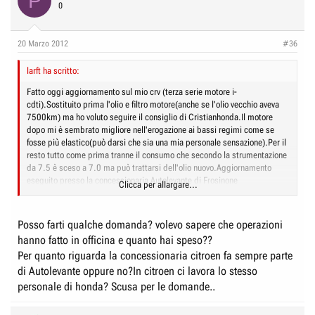
P
0
20 Marzo 2012
#36
larft ha scritto:
Fatto oggi aggiornamento sul mio crv (terza serie motore i-
cdti).Sostituito prima l'olio e filtro motore(anche se l'olio vecchio aveva
7500km) ma ho voluto seguire il consiglio di Cristianhonda.Il motore
dopo mi è sembrato migliore nell'erogazione ai bassi regimi come se
fosse più elastico(può darsi che sia una mia personale sensazione).Per il
resto tutto come prima tranne il consumo che secondo la strumentazione
da 7.5 è sceso a 7.0 ma può trattarsi dell'olio nuovo.Aggiornamento
eseguito presso la concessionaria Autolevante di Frosinone
Clicca per allargare...
.Concessionaria che si è integrata con il marchio Citroen è diventata più
grande con molto più personale ma CARISSIMA!!!!!!!!!!!!!!!!!
Posso farti qualche domanda? volevo sapere che operazioni
hanno fatto in officina e quanto hai speso??
Per quanto riguarda la concessionaria citroen fa sempre parte
di Autolevante oppure no?In citroen ci lavora lo stesso
personale di honda? Scusa per le domande..