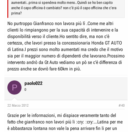
aumentati..prima si spendeva molto meno..Quindi se ho ben capito
anche il capo officina è cambiato? non c'è più il capo officina che c'era
prima?
No purtroppo Gianfranco non lavora più lì .Come me altri
clienti lo rimpiangono per la sua capacità di intervenire e la
disponibilità verso il cliente.Ho sentito dire, ma non c'è
certezza, che lavori presso la concessionaria Honda GT AUTO
di Latina.I prezzi sono molto aumentati ma credo che il motivo
sia per il maggior numero di dipendenti che lavorano.Prossimo
intervento andrò da Gt Auto vediamo un pò se c'è differenza di
prezzo anche se dovrò fare 60km in più.
paolo022
P
0
22 Marzo 2012
#40
Grazie per le informazioni, mi dispiace veramente tanto del
fatto che gianfranco non lavori più li :cry: :cry:...Latina per me
è abbastanza lontana non vale la pena arrivare fin li per un