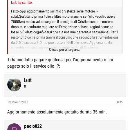
larft ha scritto:
Fatto oggi aggiornamento sul mio crv (terza serie motore i-
cdti).Sostituito prima l'olio e filtro motore(anche se l'olio vecchio aveva
7500km) ma ho voluto seguire il consiglio di Cristianhonda.Il motore
dopo mi è sembrato migliore nell'erogazione ai bassi regimi come se
fosse più elastico(può darsi che sia una mia personale sensazione).Per il
resto tutto come prima tranne il consumo che secondo la strumentazione
da 7.5 è sceso a 7.0 ma può trattarsi dell'olio nuovo.Aggiornamento
eseguito presso la concessionaria Autolevante di Frosinone
Clicca per allargare...
.Concessionaria che si è integrata con il marchio Citroen è diventata più
grande con molto più personale ma CARISSIMA!!!!!!!!!!!!!!!!!
Ti hanno fatto pagare qualcosa per l'aggiornamento o hai
pagato solo il service olio :?:
larft
0
19 Marzo 2012
#35
Aggiornamento assolutamente gratuito durata 35 min.
paolo022