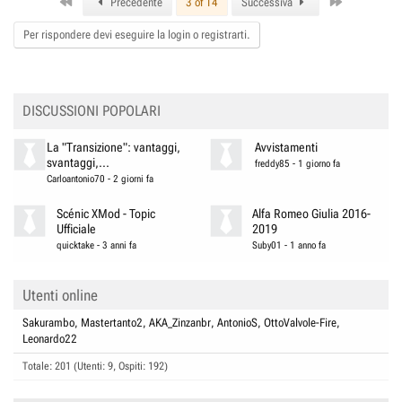
First
Last
Precedente
3 of 14
Successiva
mea colpa, prima, non avevo mai controllolato ogni quanto rigenerava
:evil:
Per rispondere devi eseguire la login o registrarti.
DISCUSSIONI POPOLARI
La "Transizione": vantaggi,
Avvistamenti
svantaggi,...
freddy85
-
1 giorno fa
Carloantonio70
-
2 giorni fa
Scénic XMod - Topic
Alfa Romeo Giulia 2016-
Ufficiale
2019
quicktake
-
3 anni fa
Suby01
-
1 anno fa
Utenti online
Sakurambo
Mastertanto2
AKA_Zinzanbr
AntonioS
OttoValvole-Fire
Leonardo22
Totale: 201 (Utenti: 9, Ospiti: 192)