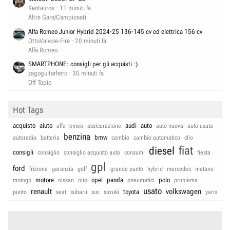
Kentauros
11 minuti fa
Altre Gare/Campionati
Alfa Romeo Junior Hybrid 2024-25 136-145 cv ed elettrica 156 cv
OttoValvole-Fire
20 minuti fa
Alfa Romeo
SMARTPHONE: consigli per gli acquisti :)
zagoguitarhero
30 minuti fa
Off Topic
Hot Tags
acquisto
aiuto
audi
auto
alfa romeo
assicurazione
auto nuova
auto usata
benzina
bmw
autoradio
batteria
cambio
cambio automatico
clio
fiat
diesel
consigli
consiglio
consiglio acquisto auto
consumi
fiesta
gpl
ford
frizione
garanzia
golf
grande punto
hybrid
mercedes
metano
motore
opel
panda
polo
motogp
nissan
olio
pneumatici
problema
usato
renault
volkswagen
toyota
punto
seat
subaru
suv
suzuki
yaris