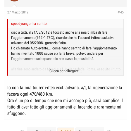
27 Marzo 2012
#45
speedyranger ha scritto:
ciao a tutti. il 21/03/2012 è toccato anche alla mia bimba di fare
l'aggiornamento(762-1 TEC), ricordo che ho l'accord i-dtec esclusive
advance del 05/2008. garanzia finita.
Ho chiamato Autolevante... come hanno sentito di fare l'aggiornamento
hanno inventato 1000 scuse e x farlà breve: potevo andare per
l'aggiornamento solo quando io non avevo la possibilità.
alla fine sono andato da Monni s.r.l. in via teulada, Roma. eseguito il tutto
Clicca per allargare...
(compresso cambio olio + filtro olio
) a GRATIS.
come impressione dopo aggiornamento: il consumo +/- lo stesso.
sarò scemo io ma la sento molto più reativa rispetto a prima(dai 2000giri
Io con la mia tourer i-dtec excl. advanc. a/t, la rigenerazione la
faceva ogni 470/480 Km.
in su... sale che è una bellezza, sarà xkè ho l'intercooler maggiorato
).
Ora è un po di tempo che non mi accorgo più, sarà complice il
sta di fatto che ad oggi sono a cota 861km dal ultima rigenerazione
fatto di aver fatto gli aggiornamenti e, facendole raramente mi
andata a buon fine e come quantità PM10=7,2g... e non sembra voler
sfuggono.
"partorire"
dal 21 che ho fatto l'aggiornamento ad oggi, anche domani, giro con
l'HDS e il pc in macchina... tutto collegato.