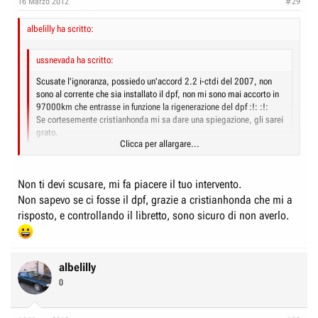
16 Marzo 2012
#29
albelilly ha scritto:
ussnevada ha scritto:
Scusate l'ignoranza, possiedo un'accord 2.2 i-ctdi del 2007, non
sono al corrente che sia installato il dpf, non mi sono mai accorto in
97000km che entrasse in funzione la rigenerazione del dpf :!: :!:
Se cortesemente cristianhonda mi sa dare una spiegazione, gli sarei
grato.
Clicca per allargare...
scusa se m'intrometto ma dal tuo post non si è capito se monti o meno il
Dpf, se non c'è non ci sono nemmeno le rigenerazioni, ovviamente...
Clicca per allargare...
Non ti devi scusare, mi fa piacere il tuo intervento.
Non sapevo se ci fosse il dpf, grazie a cristianhonda che mi a
risposto, e controllando il libretto, sono sicuro di non averlo.
albelilly
0