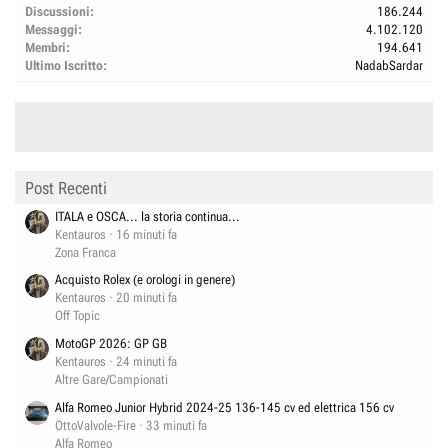
Discussioni
186.244
Messaggi
4.102.120
Membri
194.641
Ultimo Iscritto
NadabSardar
Post Recenti
ITALA e OSCA... la storia continua...
Kentauros
16 minuti fa
Zona Franca
Acquisto Rolex (e orologi in genere)
Kentauros
20 minuti fa
Off Topic
MotoGP 2026: GP GB
Kentauros
24 minuti fa
Altre Gare/Campionati
Alfa Romeo Junior Hybrid 2024-25 136-145 cv ed elettrica 156 cv
OttoValvole-Fire
33 minuti fa
Alfa Romeo