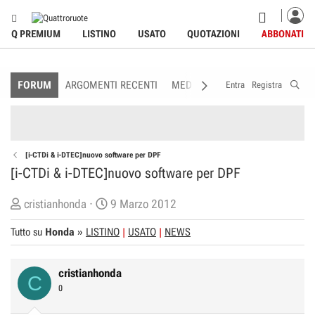
Q PREMIUM
LISTINO
USATO
QUOTAZIONI
ABBONATI
FORUM
ARGOMENTI RECENTI
MEDIA
MEMBRI
REGOLAME
Entra
Registra
[i-CTDi & i-DTEC]nuovo software per DPF
[i-CTDi & i-DTEC]nuovo software per DPF
C
D
cristianhonda
9 Marzo 2012
r
a
Tutto su
Honda
»
LISTINO
USATO
NEWS
e
t
a
a
t
d
cristianhonda
C
o
i
0
r
I