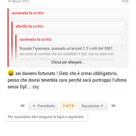
16 Marzo 2012
#30
ussnevada ha scritto:
albelilly ha scritto:
ussnevada ha scritto:
Scusate l'ignoranza, possiedo un'accord 2.2 i-ctdi del 2007,
non sono al corrente che sia installato il dpf, non mi sono mai
accorto in 97000km che entrasse in funzione la rigenerazione
Clicca per allargare...
del dpf :!: :!:
Se cortesemente cristianhonda mi sa dare una spiegazione, gli
sei davvero fortunato ! Dato che è ormai obbligatorio,
Clicca per allargare...
sarei grato.
penso che dovrai tenertela cara perché sarà purtroppo l'ultima
scusa se m'intrometto ma dal tuo post non si è capito se monti o
senza Dpf... :cry:
Clicca per allargare...
Non ti devi scusare, mi fa piacere il tuo intervento.
meno il Dpf, se non c'è non ci sono nemmeno le rigenerazioni,
Non sapevo se ci fosse il dpf, grazie a cristianhonda che mi a risposto, e
ovviamente...
controllando il libretto, sono sicuro di non averlo.
First
Last
Precedente
2 of 14
Successiva
Per rispondere devi eseguire la login o registrarti.