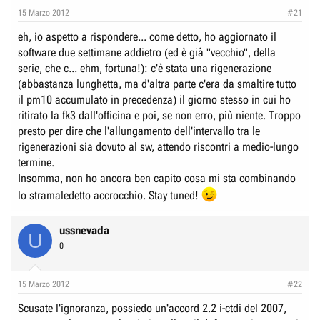
15 Marzo 2012
#21
eh, io aspetto a rispondere... come detto, ho aggiornato il
software due settimane addietro (ed è già "vecchio", della
serie, che c... ehm, fortuna!): c'è stata una rigenerazione
(abbastanza lunghetta, ma d'altra parte c'era da smaltire tutto
il pm10 accumulato in precedenza) il giorno stesso in cui ho
ritirato la fk3 dall'officina e poi, se non erro, più niente. Troppo
presto per dire che l'allungamento dell'intervallo tra le
rigenerazioni sia dovuto al sw, attendo riscontri a medio-lungo
termine.
Insomma, non ho ancora ben capito cosa mi sta combinando
lo stramaledetto accrocchio. Stay tuned!
ussnevada
U
0
15 Marzo 2012
#22
Scusate l'ignoranza, possiedo un'accord 2.2 i-ctdi del 2007,