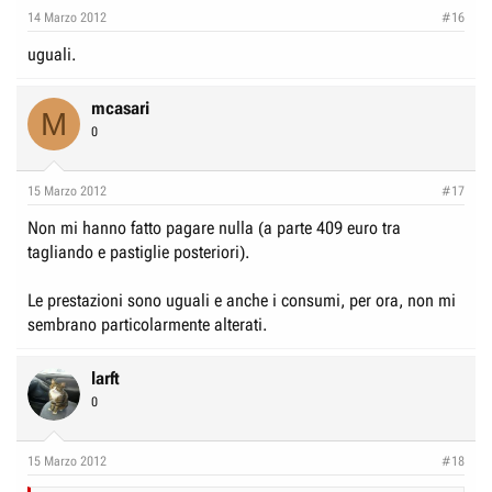
e
n
14 Marzo 2012
#16
D
i
uguali.
i
z
s
i
mcasari
c
o
M
0
u
s
15 Marzo 2012
s
#17
i
Non mi hanno fatto pagare nulla (a parte 409 euro tra
o
tagliando e pastiglie posteriori).
n
e
Le prestazioni sono uguali e anche i consumi, per ora, non mi
sembrano particolarmente alterati.
larft
0
15 Marzo 2012
#18