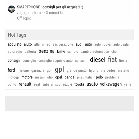
SMARTPHONE: consigli per gli acquisti :)
zagoguitarhero
43 minuti fa
Off Topic
Hot Tags
acquisto
aiuto
audi
auto
alfa romeo
assicurazione
auto nuova
auto usata
benzina
bmw
autoradio
batteria
cambio
cambio automatico
clio
fiat
diesel
consigli
consiglio
consiglio acquisto auto
consumi
fiesta
gpl
ford
frizione
garanzia
golf
grande punto
hybrid
mercedes
metano
motore
opel
panda
polo
motogp
nissan
olio
pneumatici
problema
usato
renault
volkswagen
toyota
punto
seat
subaru
suv
suzuki
yaris