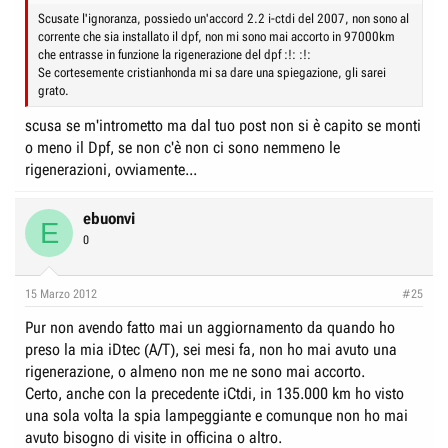
Scusate l'ignoranza, possiedo un'accord 2.2 i-ctdi del 2007, non sono al
corrente che sia installato il dpf, non mi sono mai accorto in 97000km
che entrasse in funzione la rigenerazione del dpf :!: :!:
Se cortesemente cristianhonda mi sa dare una spiegazione, gli sarei
grato.
scusa se m'intrometto ma dal tuo post non si è capito se monti
o meno il Dpf, se non c'è non ci sono nemmeno le
rigenerazioni, ovviamente...
ebuonvi
E
0
15 Marzo 2012
#25
Pur non avendo fatto mai un aggiornamento da quando ho
preso la mia iDtec (A/T), sei mesi fa, non ho mai avuto una
rigenerazione, o almeno non me ne sono mai accorto.
Certo, anche con la precedente iCtdi, in 135.000 km ho visto
una sola volta la spia lampeggiante e comunque non ho mai
avuto bisogno di visite in officina o altro.