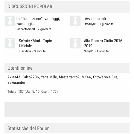
DISCUSSIONI POPOLARI
La "Transizione": vantaggi,
Avvistamenti
svantaggi,...
freddy85
-
1 giorno fa
Carloantonio70
-
2 giorni fa
Scénic XMod - Topic
Alfa Romeo Giulia 2016-
Ufficiale
2019
quicktake
-
3 anni fa
Suby01
-
1 anno fa
Utenti online
Akin343
Falco2206
Yaris Mille
Mastertanto2
MK44
OttoValvole-Fire
Sakurambo
Totale: 187 (Utenti: 10, Ospiti: 177)
Statistiche del Forum