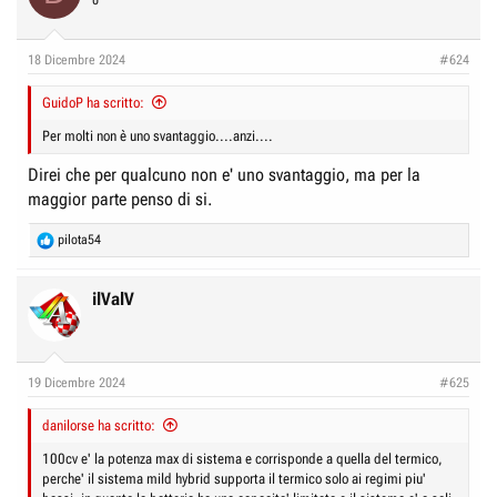
0
18 Dicembre 2024
#624
GuidoP ha scritto:
Per molti non è uno svantaggio....anzi....
Direi che per qualcuno non e' uno svantaggio, ma per la
maggior parte penso di si.
R
pilota54
e
a
c
ilValV
t
i
o
n
19 Dicembre 2024
#625
s
:
danilorse ha scritto:
100cv e' la potenza max di sistema e corrisponde a quella del termico,
perche' il sistema mild hybrid supporta il termico solo ai regimi piu'