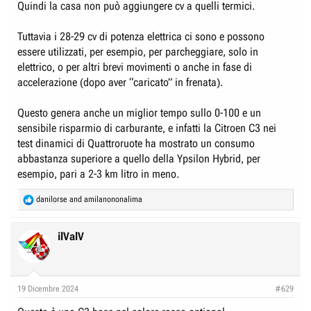
Quindi la casa non può aggiungere cv a quelli termici.
Tuttavia i 28-29 cv di potenza elettrica ci sono e possono
essere utilizzati, per esempio, per parcheggiare, solo in
elettrico, o per altri brevi movimenti o anche in fase di
accelerazione (dopo aver “caricato” in frenata).
Questo genera anche un miglior tempo sullo 0-100 e un
sensibile risparmio di carburante, e infatti la Citroen C3 nei
test dinamici di Quattroruote ha mostrato un consumo
abbastanza superiore a quello della Ypsilon Hybrid, per
esempio, pari a 2-3 km litro in meno.
R
danilorse
and
amilanononalima
e
a
c
ilValV
t
i
o
n
19 Dicembre 2024
#629
s
: