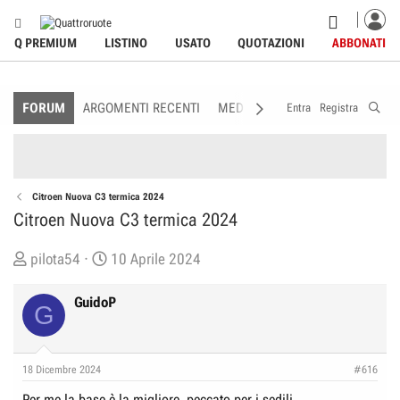
Q PREMIUM
LISTINO
USATO
QUOTAZIONI
ABBONATI
FORUM
ARGOMENTI RECENTI
MEDIA
MEMBRI
REGOLAME
Entra
Registra
Citroen Nuova C3 termica 2024
Citroen Nuova C3 termica 2024
C
D
pilota54
10 Aprile 2024
r
a
e
t
GuidoP
G
a
a
t
d
o
i
18 Dicembre 2024
#616
r
I
Per me la base è la migliore, peccato per i sedili....