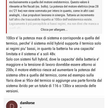
esclusivamente a quella del motore endotermico. Questo valore è
rilevante ai fini fiscali (es. bollo). La potenza del motore elettrico (max 28
cv / 21 kw) non viene sommata per intero in quanto, come in altri casi
analoghi, i due propulsori lavorano in sinergia. Tuttavia un incremento
tutt'altro che trascurabile rispetto ai 100cv dell'endotermico esiste.
Logicamente è più percepibile ai bassi regimi, ma non direi che manca a
quelli alti.
Clicca per allargare...
Diversamente la nuova Ypsilon, che presuppongo abbia grosso modo lo
stesso sistema, non potrebbe con quel rapporto fra peso e potenza
100cv e' la potenza max di sistema e corrisponde a quella del
accelerare nello 0-100 in soli 9,3 sec.
termico, perche' il sistema mild hybrid supporta il termico solo
ai regimi piu' bassi, in quanto la batteria ha una capacita'
limitata e il sistema e' a soli 48v.
Solo con sistemi full hybrid, dove la capacita' della batteria e'
maggiore e la tensione di lavoro dovrebbe essere attorno ai
200v, il motore elettrico riesce ad aumentare la potenza del
sistema oltre a quella del termico, come ad esempio sulla
Yaris dove ai 95cv del termico si aggiunge una parte fornita dal
sistema ibrido per un totale di 116 o 130cv a seconda delle
versioni.
danilorse
D