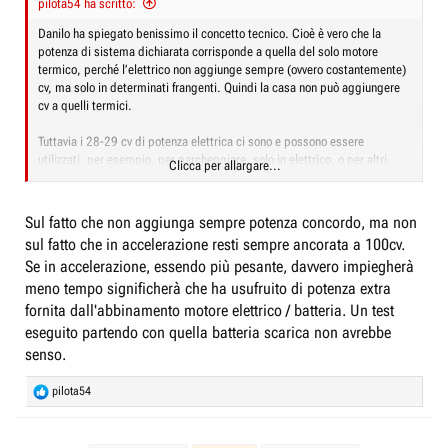
pilota54 ha scritto:
Danilo ha spiegato benissimo il concetto tecnico. Cioè è vero che la
potenza di sistema dichiarata corrisponde a quella del solo motore
termico, perché l’elettrico non aggiunge sempre (ovvero costantemente)
cv, ma solo in determinati frangenti. Quindi la casa non può aggiungere
cv a quelli termici.
Tuttavia i 28-29 cv di potenza elettrica ci sono e possono essere
utilizzati, per esempio, per parcheggiare, solo in elettrico, o per altri
Clicca per allargare...
brevi movimenti o anche in fase di accelerazione (dopo aver “caricato” in
frenata).
Sul fatto che non aggiunga sempre potenza concordo, ma non
Questo genera anche un miglior tempo sullo 0-100 e un sensibile
sul fatto che in accelerazione resti sempre ancorata a 100cv.
risparmio di carburante, e infatti la Citroen C3 nei test dinamici di
Se in accelerazione, essendo più pesante, davvero impiegherà
Quattroruote ha mostrato un consumo abbastanza superiore a quello
della Ypsilon Hybrid, per esempio, pari a 2-3 km litro in meno.
meno tempo significherà che ha usufruito di potenza extra
fornita dall'abbinamento motore elettrico / batteria. Un test
eseguito partendo con quella batteria scarica non avrebbe
senso.
R
pilota54
e
a
c