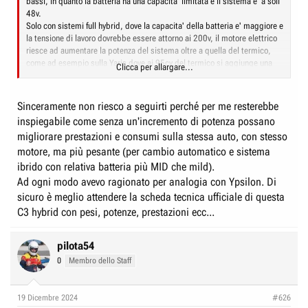
bassi, in quanto la batteria ha una capacita' limitata e il sistema e' a soli
48v.
Solo con sistemi full hybrid, dove la capacita' della batteria e' maggiore e
la tensione di lavoro dovrebbe essere attorno ai 200v, il motore elettrico
riesce ad aumentare la potenza del sistema oltre a quella del termico,
come ad esempio sulla Yaris dove ai 95cv del termico si aggiunge una
Clicca per allargare...
parte fornita dal sistema ibrido per un totale di 116 o 130cv a seconda
delle versioni.
Sinceramente non riesco a seguirti perché per me resterebbe
inspiegabile come senza un'incremento di potenza possano
migliorare prestazioni e consumi sulla stessa auto, con stesso
motore, ma più pesante (per cambio automatico e sistema
ibrido con relativa batteria più MID che mild).
Ad ogni modo avevo ragionato per analogia con Ypsilon. Di
sicuro è meglio attendere la scheda tecnica ufficiale di questa
C3 hybrid con pesi, potenze, prestazioni ecc...
pilota54
0
Membro dello Staff
19 Dicembre 2024
#626