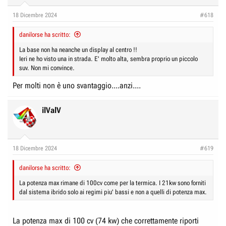
o
n
18 Dicembre 2024
#618
s
:
danilorse ha scritto:
La base non ha neanche un display al centro !!
Ieri ne ho visto una in strada. E' molto alta, sembra proprio un piccolo
suv. Non mi convince.
Per molti non è uno svantaggio....anzi....
ilValV
18 Dicembre 2024
#619
danilorse ha scritto:
La potenza max rimane di 100cv come per la termica. I 21kw sono forniti
dal sistema ibrido solo ai regimi piu' bassi e non a quelli di potenza max.
La potenza max di 100 cv (74 kw) che correttamente riporti