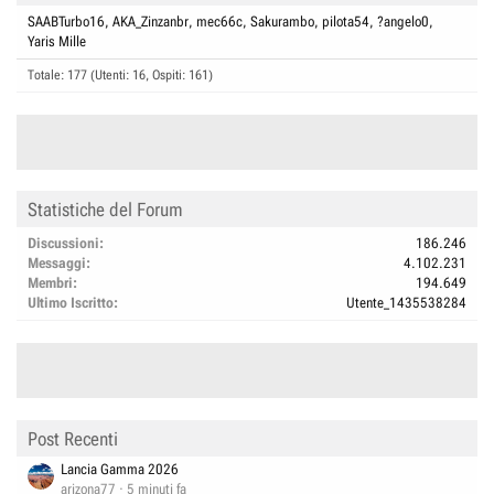
SAABTurbo16
AKA_Zinzanbr
mec66c
Sakurambo
pilota54
?angelo0
Yaris Mille
Totale: 177 (Utenti: 16, Ospiti: 161)
Statistiche del Forum
Discussioni
186.246
Messaggi
4.102.231
Membri
194.649
Ultimo Iscritto
Utente_1435538284
Post Recenti
Lancia Gamma 2026
arizona77
5 minuti fa