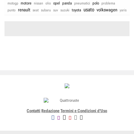
motore
opel
panda
polo
motogp
nissan
olio
pneumatici
problema
usato
renault
volkswagen
toyota
punto
seat
subaru
suv
suzuki
yaris
Contatti
Redazione
Termini e Condizioni d'Uso