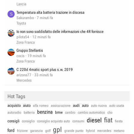
Lancia
Temperatura alta batteria trazione in discesa
S
Sakurambo
7 minuti fa
Toyota
Io non sono soddisfatto delle informazioni che 4R fornisce
pilota54
12 minuti fa
Zona Franca
Gruppo Stellantis
cocis
19 minuti fa
Zona Franca
C 220d 4matic sport plus s.w. 2019
arizona77
33 minuti fa
Mercedes
Hot Tags
acquisto
aiuto
audi
auto
alfa romeo
assicurazione
auto nuova
auto usata
benzina
bmw
autoradio
batteria
cambio
cambio automatico
clio
fiat
diesel
consigli
consiglio
consiglio acquisto auto
consumi
fiesta
gpl
ford
frizione
garanzia
golf
grande punto
hybrid
mercedes
metano