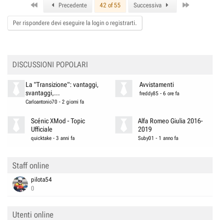
First
Last
t
Precedente
42 of 55
Successiva
i
o
Per rispondere devi eseguire la login o registrarti.
n
s
:
DISCUSSIONI POPOLARI
La "Transizione": vantaggi,
Avvistamenti
svantaggi,...
freddy85
-
6 ore fa
Carloantonio70
-
2 giorni fa
Scénic XMod - Topic
Alfa Romeo Giulia 2016-
Ufficiale
2019
quicktake
-
3 anni fa
Suby01
-
1 anno fa
Staff online
pilota54
0
Utenti online