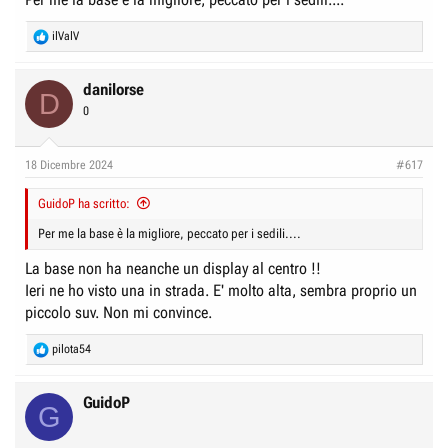
e
n
D
i
R
ilValV
e
i
z
a
s
i
c
danilorse
D
c
o
t
0
i
u
o
s
n
18 Dicembre 2024
#617
s
s
:
i
GuidoP ha scritto:
o
Per me la base è la migliore, peccato per i sedili....
n
La base non ha neanche un display al centro !!
e
Ieri ne ho visto una in strada. E' molto alta, sembra proprio un
piccolo suv. Non mi convince.
R
pilota54
e
a
c
GuidoP
G
t
i