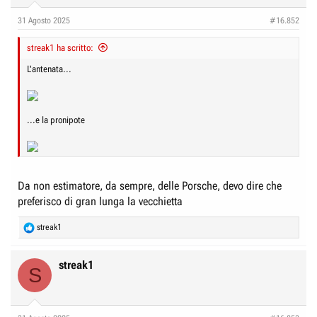
o
n
31 Agosto 2025
#16.852
s
:
streak1 ha scritto:
L'antenata...
...e la pronipote
Da non estimatore, da sempre, delle Porsche, devo dire che
preferisco di gran lunga la vecchietta
R
streak1
e
a
c
streak1
S
t
i
o
n