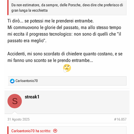
Da non estimatore, da sempre, delle Porsche, devo dire che preferisco di
gran lunga la vecchietta
Ti dirò... se potessi me le prenderei entrambe.
Mi commuovono le glorie del passato, ma allo stesso tempo
mi eccita il progresso tecnologico: non sono di quelli che "il
passato era meglio".
Accidenti, mi sono scordato di chiedere quanto costano, e se
mi fanno uno sconto se le prendo entrambe...
R
Carloantonio70
e
a
c
streak1
S
t
i
o
n
31 Agosto 2025
#16.857
s
:
Carloantonio70 ha scritto: