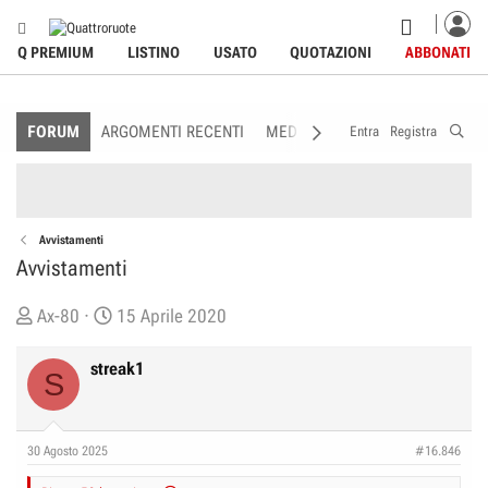
Q PREMIUM
LISTINO
USATO
QUOTAZIONI
ABBONATI
FORUM
ARGOMENTI RECENTI
MEDIA
MEMBRI
REGOLAME
Entra
Registra
Avvistamenti
Avvistamenti
C
D
Ax-80
15 Aprile 2020
r
a
e
t
streak1
S
a
a
t
d
o
i
30 Agosto 2025
#16.846
r
I