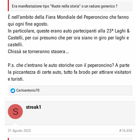
Era manifestazione tipo "Ruote nella storia" o un raduno generico ?
È nell'ambito della Fiera Mondiale del Peperoncino che fanno
qui ogni fine agosto.
In particolare, queste erano auto partecipanti alla 23ª Laghi &
Castelli, per cui presumo che per ora siano in giro per laghi e
castelli.
Chissà se torneranno stasera...
P.s. che c'entrano le auto storiche con il peperoncino? A parte
la piccantezza di certe auto, tutto fa brodo per attirare visitatori
e turisti.
R
Carloantonio70
e
a
c
streak1
S
t
i
o
n
31 Agosto 2025
#16.858
s
: