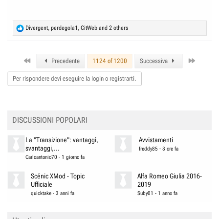
R
Divergent
,
perdegola1
,
CitWeb
and 2 others
e
a
c
First
Last
t
Precedente
1124 of 1200
Successiva
i
o
Per rispondere devi eseguire la login o registrarti.
n
s
:
DISCUSSIONI POPOLARI
La "Transizione": vantaggi,
Avvistamenti
svantaggi,...
freddy85
-
8 ore fa
Carloantonio70
-
1 giorno fa
Scénic XMod - Topic
Alfa Romeo Giulia 2016-
Ufficiale
2019
quicktake
-
3 anni fa
Suby01
-
1 anno fa