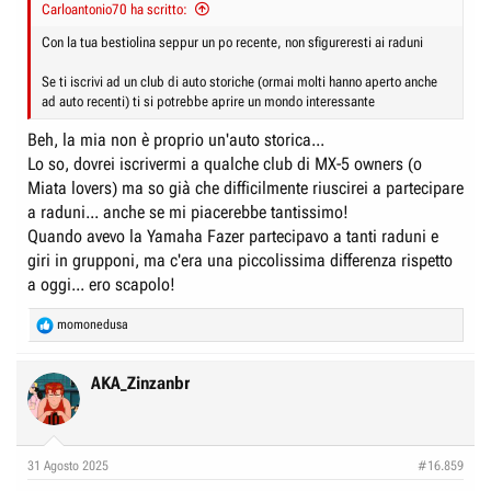
Carloantonio70 ha scritto:
Con la tua bestiolina seppur un po recente, non sfigureresti ai raduni
Se ti iscrivi ad un club di auto storiche (ormai molti hanno aperto anche
ad auto recenti) ti si potrebbe aprire un mondo interessante
Beh, la mia non è proprio un'auto storica...
Lo so, dovrei iscrivermi a qualche club di MX-5 owners (o
Miata lovers) ma so già che difficilmente riuscirei a partecipare
a raduni... anche se mi piacerebbe tantissimo!
Quando avevo la Yamaha Fazer partecipavo a tanti raduni e
giri in grupponi, ma c'era una piccolissima differenza rispetto
a oggi... ero scapolo!
R
momonedusa
e
a
c
AKA_Zinzanbr
t
i
o
n
31 Agosto 2025
#16.859
s