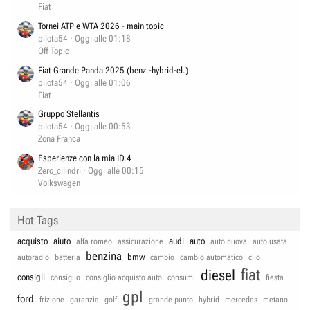
Fiat
Tornei ATP e WTA 2026 - main topic
pilota54
Oggi alle 01:18
Off Topic
Fiat Grande Panda 2025 (benz.-hybrid-el.)
pilota54
Oggi alle 01:06
Fiat
Gruppo Stellantis
pilota54
Oggi alle 00:53
Zona Franca
Esperienze con la mia ID.4
Zero_cilindri
Oggi alle 00:15
Volkswagen
Hot Tags
acquisto
aiuto
audi
auto
alfa romeo
assicurazione
auto nuova
auto usata
benzina
bmw
autoradio
batteria
cambio
cambio automatico
clio
fiat
diesel
consigli
consiglio
consiglio acquisto auto
consumi
fiesta
gpl
ford
frizione
garanzia
golf
grande punto
hybrid
mercedes
metano