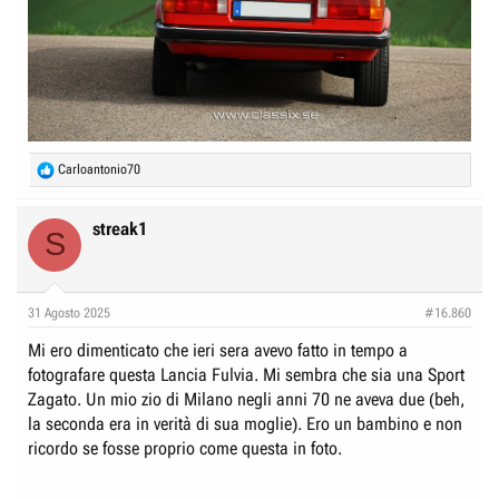
R
Carloantonio70
e
a
c
streak1
S
t
i
o
n
31 Agosto 2025
#16.860
s
:
Mi ero dimenticato che ieri sera avevo fatto in tempo a
fotografare questa Lancia Fulvia. Mi sembra che sia una Sport
Zagato. Un mio zio di Milano negli anni 70 ne aveva due (beh,
la seconda era in verità di sua moglie). Ero un bambino e non
ricordo se fosse proprio come questa in foto.