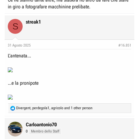
in giro a fotografare macchinine prelibate.
streak1
S
31 Agosto 2025
#16.851
L'antenata...
...e la pronipote
R
Divergent
,
perdegola1
,
agricolo
and 1 other person
e
a
c
Carloantonio70
t
0
Membro dello Staff
i