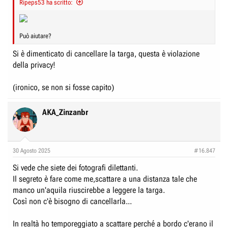
Ripeps53 ha scritto:
e
n
D
i
i
z
Può aiutare?
s
i
c
o
Si è dimenticato di cancellare la targa, questa è violazione
della privacy!
u
s
(ironico, se non si fosse capito)
s
i
AKA_Zinzanbr
o
n
e
30 Agosto 2025
#16.847
Si vede che siete dei fotografi dilettanti.
Il segreto è fare come me,scattare a una distanza tale che
manco un'aquila riuscirebbe a leggere la targa.
Così non c'è bisogno di cancellarla...
In realtà ho temporeggiato a scattare perché a bordo c'erano il