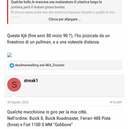
Qualche bollo,le mancava una modanatura di plastica lungo la
portiera,però il motore girava benino.
Di sicuro aveva avuta una vita meno burrascosa rispetto a quella di mio
padre.
Clicca per allargare...
Ho scattato 3 foto.
Posto la migliore.
La prima l'ho presa di fianco e in ombra tanto che sembrava una sagoma
Questa Xj6 (fine anni 80 inizio 90 ?), l'ho pizzicata da un
generica di un modello non identificato.
finestrino di un pullman, e a una notevole distanza
La seconda mi sono fotografato una scarpa.
E la terza l'ho presa ma da una distanza siderale quindi dateci dentro con
lo zoom.
R
deadmanwalking
and
AKA_Zinzanbr
e
a
c
streak1
S
t
i
o
n
30 Agosto 2025
#16.849
s
:
Qualche macchinina in giro per la mia città.
Nell'ordine: Buick 8, Buick Roadmaster, Ferrari 488 Pista
(forse) e Fiat 1100 S MM "Gobbone"