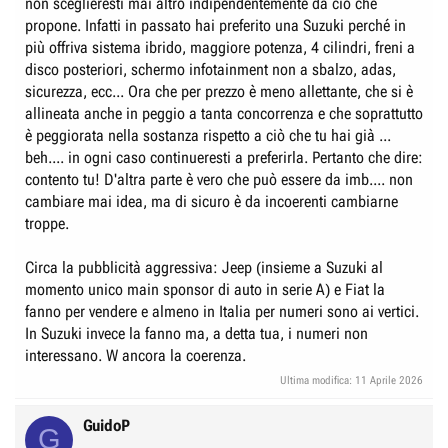
non sceglieresti mai altro indipendentemente da ciò che
propone. Infatti in passato hai preferito una Suzuki perché in
più offriva sistema ibrido, maggiore potenza, 4 cilindri, freni a
disco posteriori, schermo infotainment non a sbalzo, adas,
sicurezza, ecc... Ora che per prezzo è meno allettante, che si è
allineata anche in peggio a tanta concorrenza e che soprattutto
è peggiorata nella sostanza rispetto a ciò che tu hai già ...
beh.... in ogni caso continueresti a preferirla. Pertanto che dire:
contento tu! D'altra parte è vero che può essere da imb.... non
cambiare mai idea, ma di sicuro è da incoerenti cambiarne
troppe.
Circa la pubblicità aggressiva: Jeep (insieme a Suzuki al
momento unico main sponsor di auto in serie A) e Fiat la
fanno per vendere e almeno in Italia per numeri sono ai vertici.
In Suzuki invece la fanno ma, a detta tua, i numeri non
interessano. W ancora la coerenza.
Ultima modifica:
11 Aprile 2026
GuidoP
G