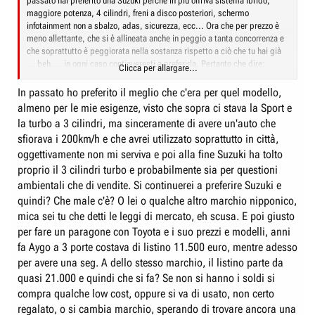
passato hai preferito una Suzuki perché in più offriva sistema ibrido,
maggiore potenza, 4 cilindri, freni a disco posteriori, schermo
infotainment non a sbalzo, adas, sicurezza, ecc... Ora che per prezzo è
meno allettante, che si è allineata anche in peggio a tanta concorrenza e
che soprattutto è peggiorata nella sostanza rispetto a ciò che tu hai già
... beh.... in ogni caso continueresti a preferirla. Pertanto che dire:
Clicca per allargare...
contento tu! D'altra parte è vero che può essere da imb.... non cambiare
mai idea, ma di sicuro è da incoerenti cambiarne troppe.
In passato ho preferito il meglio che c'era per quel modello,
almeno per le mie esigenze, visto che sopra ci stava la Sport e
Circa la pubblicità aggressiva: Jeep (insieme a Suzuki al momento unico
la turbo a 3 cilindri, ma sinceramente di avere un'auto che
main sponsor di auto in serie A) e Fiat la fanno per vendere e almeno in
sfiorava i 200km/h e che avrei utilizzato soprattutto in città,
Italia per numeri sono ai vertici. In Suzuki invece la fanno ma, a detta tua,
i numeri non interessano. W ancora la coerenza.
oggettivamente non mi serviva e poi alla fine Suzuki ha tolto
proprio il 3 cilindri turbo e probabilmente sia per questioni
ambientali che di vendite. Si continuerei a preferire Suzuki e
quindi? Che male c'è? O lei o qualche altro marchio nipponico,
mica sei tu che detti le leggi di mercato, eh scusa. E poi giusto
per fare un paragone con Toyota e i suo prezzi e modelli, anni
fa Aygo a 3 porte costava di listino 11.500 euro, mentre adesso
per avere una seg. A dello stesso marchio, il listino parte da
quasi 21.000 e quindi che si fa? Se non si hanno i soldi si
compra qualche low cost, oppure si va di usato, non certo
regalato, o si cambia marchio, sperando di trovare ancora una