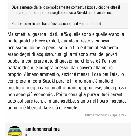
Diversamente da te io semplicemente contestualizzo su ciò che offre il
mercato, pertanto potrei scegliere ancora Suzuki come anche no.
Piuttosto sei tu che hai un'ossessione positiva per il brand
Ma smettila, guarda i dati, le % quelle sono e quelle erano, a
parte qualche breve exploit, quanto al resto si sapeva
benissimoi come la pensi, solo la tua e il tuo allestimento
erano degni di acquisto, tutti gli altri sono stati dei poveri
babbei a comprare auto di questo marchio vero? Per non
parlare di chi le compra adesso, da ricovero alla neuro
proprio. Almeno ammettilo, anziché menar il can per l'aia. Io
comprerei ancora Suzuki perché in giro non c'è molto di
meglio o in ogni caso un altro brand giapponese, che a prezzi
non sono più economici. Poi tu consiglia pure ai tuoi parenti
auto col pure tech, ci mancherebbe, siamo nel libero mercato,
ognuno è libero di fare ciò che vuole.
Ultima modifica:
12 Aprile 2026
amilanononalima
0