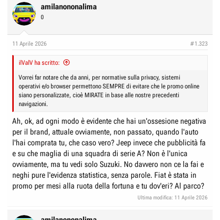
amilanononalima
0
11 Aprile 2026
#1.323
ilValV ha scritto:
Vorrei far notare che da anni, per normative sulla privacy, sistemi
operativi e/o browser permettono SEMPRE di evitare che le promo online
siano personalizzate, cioè MIRATE in base alle nostre precedenti
navigazioni.
Ah, ok, ad ogni modo è evidente che hai un'ossesione negativa
per il brand, attuale ovviamente, non passato, quando l'auto
l'hai comprata tu, che caso vero? Jeep invece che pubblicità fa
e su che maglia di una squadra di serie A? Non è l'unica
ovviamente, ma tu vedi solo Suzuki. No davvero non ce la fai e
neghi pure l'evidenza statistica, senza parole. Fiat è stata in
promo per mesi alla ruota della fortuna e tu dov'eri? Al parco?
Ultima modifica:
11 Aprile 2026
amilanononalima