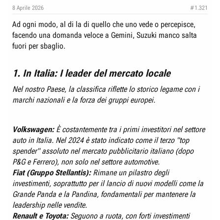
e
n
8 Aprile 2026
#1.321
D
i
Ad ogni modo, al di la di quello che uno vede o percepisce,
i
z
facendo una domanda veloce a Gemini, Suzuki manco salta
s
i
fuori per sbaglio.
c
o
u
1. In Italia: I leader del mercato locale
s
s
Nel nostro Paese, la classifica riflette lo storico legame con i
i
marchi nazionali e la forza dei gruppi europei.
o
n
Volkswagen:
È costantemente tra i primi investitori nel settore
e
auto in Italia. Nel 2024 è stato indicato come il terzo "top
spender" assoluto nel mercato pubblicitario italiano (dopo
P&G e Ferrero), non solo nel settore automotive.
Fiat (Gruppo Stellantis):
Rimane un pilastro degli
investimenti, soprattutto per il lancio di nuovi modelli come la
Grande Panda e la Pandina, fondamentali per mantenere la
leadership nelle vendite.
Renault e Toyota:
Seguono a ruota, con forti investimenti