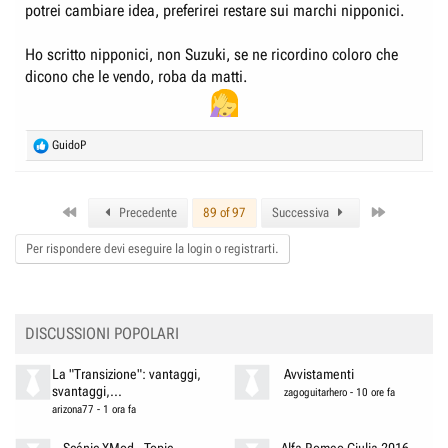
potrei cambiare idea, preferirei restare sui marchi nipponici.
Ho scritto nipponici, non Suzuki, se ne ricordino coloro che
dicono che le vendo, roba da matti.
R
GuidoP
e
a
c
First
Last
t
Precedente
89 of 97
Successiva
i
o
Per rispondere devi eseguire la login o registrarti.
n
s
:
DISCUSSIONI POPOLARI
La "Transizione": vantaggi,
Avvistamenti
svantaggi,...
zagoguitarhero
-
10 ore fa
arizona77
-
1 ora fa