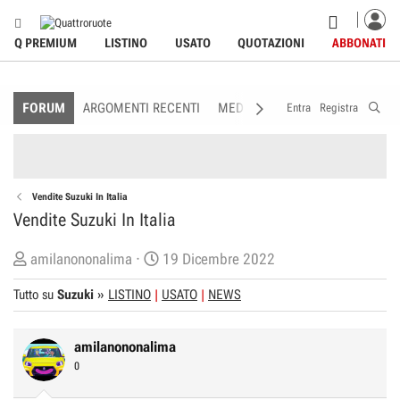
Q PREMIUM
LISTINO
USATO
QUOTAZIONI
ABBONATI
FORUM
ARGOMENTI RECENTI
MEDIA
MEMBRI
REGOLAME
Entra
Registra
Vendite Suzuki In Italia
Vendite Suzuki In Italia
C
D
amilanononalima
19 Dicembre 2022
r
a
Tutto su
Suzuki
»
LISTINO
USATO
NEWS
e
t
a
a
t
d
amilanononalima
o
i
0
r
I