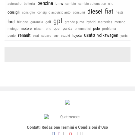
benzina
bmw
autoradio
batteria
cambio
cambio automatico
clio
fiat
diesel
consigli
consiglio
consiglio acquisto auto
consumi
fiesta
gpl
ford
frizione
garanzia
golf
grande punto
hybrid
mercedes
metano
motore
opel
panda
polo
motogp
nissan
olio
pneumatici
problema
usato
renault
volkswagen
toyota
punto
seat
subaru
suv
suzuki
yaris
Contatti
Redazione
Termini e Condizioni d'Uso