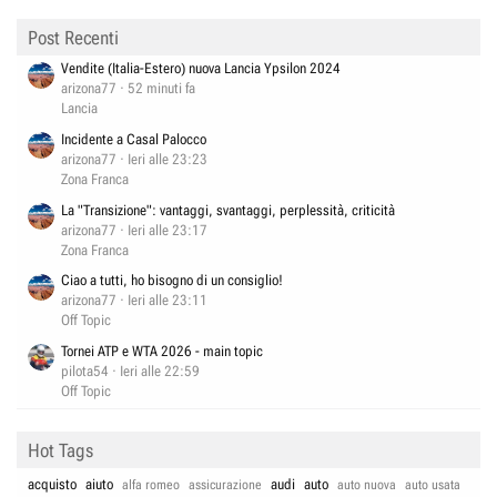
Post Recenti
Vendite (Italia-Estero) nuova Lancia Ypsilon 2024
arizona77
52 minuti fa
Lancia
Incidente a Casal Palocco
arizona77
Ieri alle 23:23
Zona Franca
La "Transizione": vantaggi, svantaggi, perplessità, criticità
arizona77
Ieri alle 23:17
Zona Franca
Ciao a tutti, ho bisogno di un consiglio!
arizona77
Ieri alle 23:11
Off Topic
Tornei ATP e WTA 2026 - main topic
pilota54
Ieri alle 22:59
Off Topic
Hot Tags
acquisto
aiuto
audi
auto
alfa romeo
assicurazione
auto nuova
auto usata