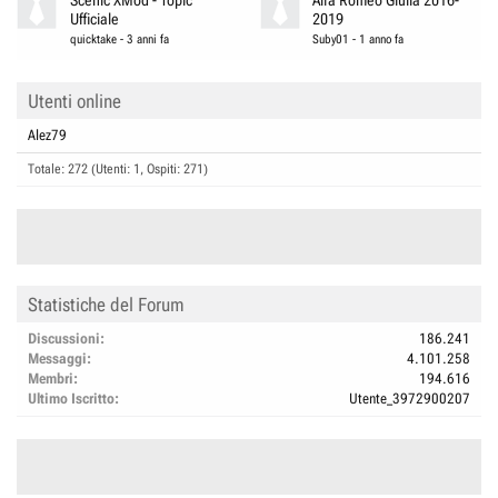
Scénic XMod - Topic
Alfa Romeo Giulia 2016-
Ufficiale
2019
quicktake
-
3 anni fa
Suby01
-
1 anno fa
Utenti online
Alez79
Totale: 272 (Utenti: 1, Ospiti: 271)
Statistiche del Forum
Discussioni
186.241
Messaggi
4.101.258
Membri
194.616
Ultimo Iscritto
Utente_3972900207