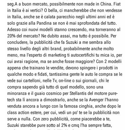
seg.A a buon mercato, possibilmente non made in China. Fiat
in Italia è ai vertici? O bella, ci mancherebbe che non vendesse
in Italia, anche se è calata parecchio negli ultimi anni ed è
solo grazie alla Pandina se non è mai sprofondata del tutto.
Adesso coi nuovi modelli stanno crescendo, ma torneranno al
20% del mercato? Ne dubito assai, ma tutto è possibile. Per
concludere, la pubblicità che fa Suzuki a me sembra allo
stesso livello degli altri brand, probabilmente anche molto
meno, ma l'esperto di marketing ti autocertifichi tu mica io, per
cui avrai ragione, ma se anche fosse maggiore? Con 2 modelli
appena che trainano le vendite, devono spingere i prodotti in
qualche modo e fidati, tantissima gente le auto le compra se le
vede sui cartelloni, nelle Tv, on-line o sui giornali, chi le
compra sapendo già tutto di quel modello, sono una
minoranza e il guaio cosmico per Stellantis del motore pure-
tech sta lì ancora a dimostrarlo, anche se la Avenger l'hanno
venduta ancora a lungo con la famosa cinghia, anche dopo le
class action estere, per cui, vedi un po' te se la pubblicità non
serve a nulla. Con zero pubblicità, come piacerebbe a te,
Suzuki starebbe pure sotto al 2% e cmq l'ha sempre fatta,