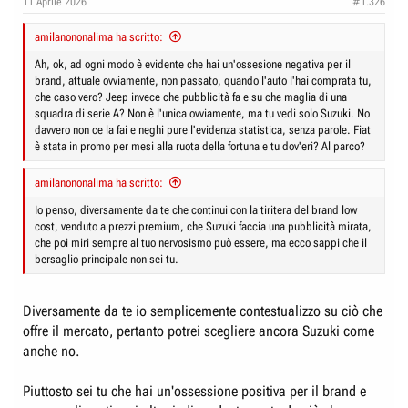
11 Aprile 2026
#1.326
s
:
amilanononalima ha scritto:
Ah, ok, ad ogni modo è evidente che hai un'ossesione negativa per il
brand, attuale ovviamente, non passato, quando l'auto l'hai comprata tu,
che caso vero? Jeep invece che pubblicità fa e su che maglia di una
squadra di serie A? Non è l'unica ovviamente, ma tu vedi solo Suzuki. No
davvero non ce la fai e neghi pure l'evidenza statistica, senza parole. Fiat
è stata in promo per mesi alla ruota della fortuna e tu dov'eri? Al parco?
amilanononalima ha scritto:
Io penso, diversamente da te che continui con la tiritera del brand low
cost, venduto a prezzi premium, che Suzuki faccia una pubblicità mirata,
che poi miri sempre al tuo nervosismo può essere, ma ecco sappi che il
bersaglio principale non sei tu.
Diversamente da te io semplicemente contestualizzo su ciò che
offre il mercato, pertanto potrei scegliere ancora Suzuki come
anche no.
Piuttosto sei tu che hai un'ossessione positiva per il brand e