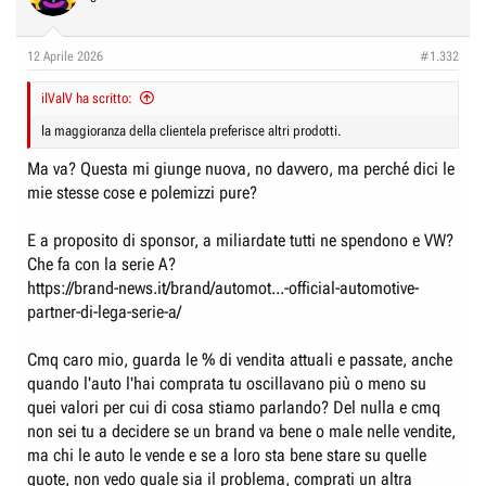
12 Aprile 2026
#1.332
ilValV ha scritto:
la maggioranza della clientela preferisce altri prodotti.
Ma va? Questa mi giunge nuova, no davvero, ma perché dici le
mie stesse cose e polemizzi pure?
E a proposito di sponsor, a miliardate tutti ne spendono e VW?
Che fa con la serie A?
https://brand-news.it/brand/automot...-official-automotive-
partner-di-lega-serie-a/
Cmq caro mio, guarda le % di vendita attuali e passate, anche
quando l'auto l'hai comprata tu oscillavano più o meno su
quei valori per cui di cosa stiamo parlando? Del nulla e cmq
non sei tu a decidere se un brand va bene o male nelle vendite,
ma chi le auto le vende e se a loro sta bene stare su quelle
quote, non vedo quale sia il problema, comprati un altra