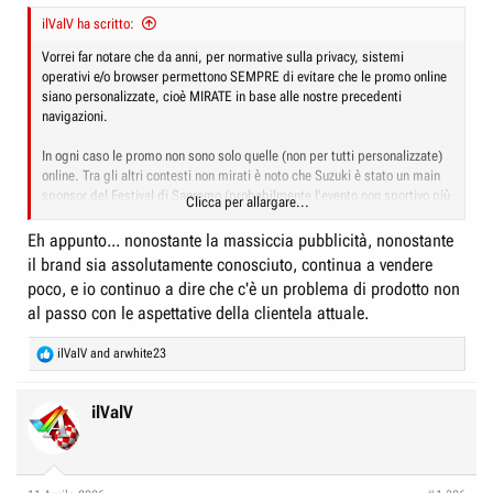
ilValV ha scritto:
Vorrei far notare che da anni, per normative sulla privacy, sistemi
operativi e/o browser permettono SEMPRE di evitare che le promo online
siano personalizzate, cioè MIRATE in base alle nostre precedenti
navigazioni.
In ogni caso le promo non sono solo quelle (non per tutti personalizzate)
online. Tra gli altri contesti non mirati è noto che Suzuki è stato un main
sponsor del Festival di Sanremo (probabilmente l'evento non sportivo più
Clicca per allargare...
seguito in TV con coinvolgimenti per l'intero mese) ed è uno dei pochi
main sponsor di auto in una squadra di Serie A (il calcio è lo sport e
Eh appunto... nonostante la massiccia pubblicità, nonostante
l'argomento più seguito in Italia). Pertanto mi sembra una comica non
il brand sia assolutamente conosciuto, continua a vendere
ritenere la sua pubblicità aggressiva.
poco, e io continuo a dire che c'è un problema di prodotto non
al passo con le aspettative della clientela attuale.
R
ilValV
and
arwhite23
e
a
c
ilValV
t
i
o
n