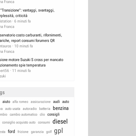
na Franca
 "Transizione": vantaggi, svantaggi,
rplessità, criticità
istation
6 minuti fa
na Franca
servatorio costo carburanti, rifornimenti,
cariche, report consumi forumers QR
ntauros
10 minuti fa
na Franca
sione motore Suzuki S cross per mancato
nzionamento spie temperatura
bert56
11 minuti fa
zuki
ags
aiuto
audi
auto
alfa romeo
assicurazione
benzina
va
auto usata
autoradio
batteria
consigli
ambio
cambio automatico
clio
diesel
consiglio acquisto auto
consumi
gpl
ford
iesta
frizione
garanzia
golf