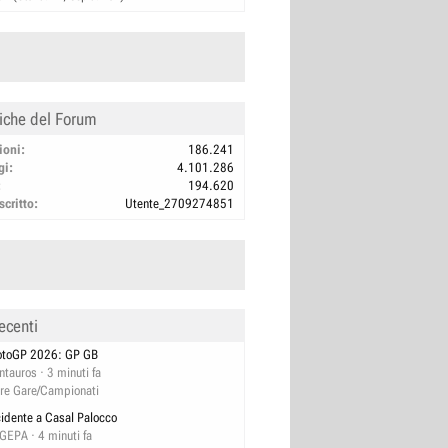
tiche del Forum
ioni
186.241
gi
4.101.286
194.620
scritto
Utente_2709274851
ecenti
toGP 2026: GP GB
ntauros
3 minuti fa
tre Gare/Campionati
cidente a Casal Palocco
GEPA
4 minuti fa