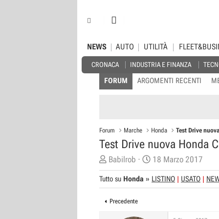
NEWS
AUTO
UTILITÀ
FLEET&BUSI
CRONACA
INDUSTRIA E FINANZA
TECN
FORUM
ARGOMENTI RECENTI
M
Forum
Marche
Honda
Test Drive nuov
Test Drive nuova Honda C
C
D
Babilrob
18 Marzo 2017
r
a
Tutto su
Honda
»
LISTINO
USATO
NE
e
t
a
a
Precedente
t
d
o
i