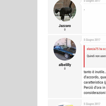
5 Giugno 2017
r
I
.
e
n
D
i
i
z
Jazzaro
s
i
0
c
o
u
5 Giugno 2017
s
elancia75 ha scr
s
i
Quindi non user
o
albelilly
n
0
tanto è inutile
e
d'accordo, qu
caratteristica 
Perciò d'ora in
considerazion
5 Giugno 2017