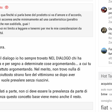
Zo
to:
La
pe
.. qua finché si parla bene del prodotto si va d'amore e d'accordo,
pil
i accenna anche minimamente ad una caratteristica (peraltro
Zo
che non soddisfa, guai !
poi mi limito a leggere e tenermi per me le mie considerazioni da
Os
tà.
ri
Ke
Zo
ra.
Fu
fu
e il dialogo io ho sempre trovato NEL DIALOGO chi ha
al
Su
ila e per segno a determinate cose argomentando... a cui tu
attuto argomentando. Nel merito, non trovo nulla di
 piuttosto strano fare del vittimismo se dopo aver
Hot T
vuole prevalere senza riuscirvi.
acquisto
auto nuo
ati a parte, non ci deve essere la prevalenza da parte di
bmw
c
enza questo concetto base viene meno anche il resto.
consiglio
fiat
f