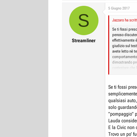
a
c
5 Giugno 2017
S
t
i
Jazzaro ha scrit
o
n
Se ti fossi pres
s
penoso discuter
:
Streamliner
effettivamente è
giudizio sul tes
avete letto nè 
comportamento de
dimostrando pro
contestare che 
sacrilegio vist
test pettina la
jap... Niente, 
Se ti fossi pre
l'osservare che
semplicemente 
con te è come di
qualsiasi auto,
solo guardando
"pompaggio" pr
Lauda consider
E la Civic non 
Trovo un po' fu