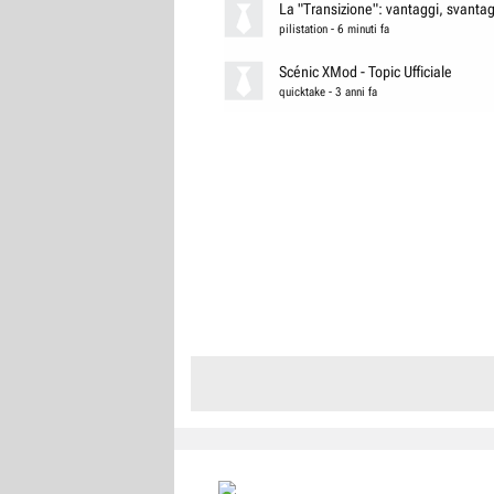
La "Transizione": vantaggi, svantagg
pilistation
-
6 minuti fa
Scénic XMod - Topic Ufficiale
quicktake
-
3 anni fa