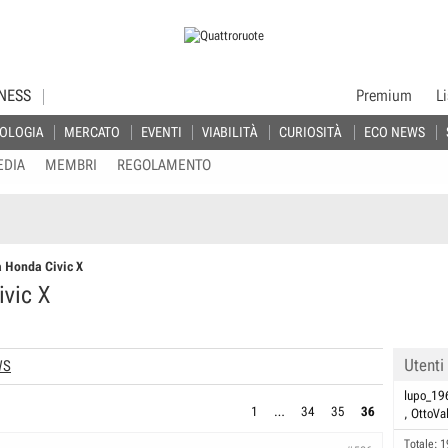
NESS
Premium
L
OLOGIA
MERCATO
EVENTI
VIABILITÀ
CURIOSITÀ
ECO NEWS
EDIA
MEMBRI
REGOLAMENTO
a Honda Civic X
ivic X
Utenti
WS
lupo_19
1
…
34
35
36
OttoVal
Totale: 1