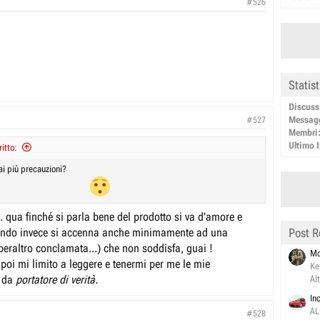
#526
Statis
Discuss
Messag
#527
Membri
Ultimo I
itto:
ai più precauzioni?
... qua finché si parla bene del prodotto si va d'amore e
ando invece si accenna anche minimamente ad una
Post R
(peraltro conclamata...) che non soddisfa, guai !
Mo
 poi mi limito a leggere e tenermi per me le mie
Ke
i da
portatore di verità.
Al
In
AL
#528