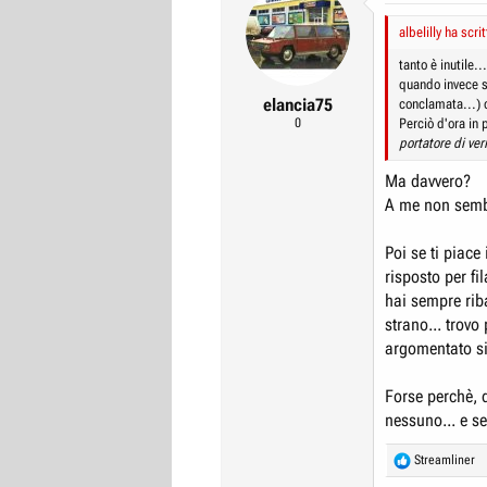
albelilly ha scrit
tanto è inutile.
quando invece s
elancia75
conclamata...) 
0
Perciò d'ora in 
portatore di veri
Ma davvero?
A me non semb
Poi se ti piac
risposto per f
hai sempre rib
strano... trovo
argomentato si 
Forse perchè, d
nessuno... e s
R
Streamliner
e