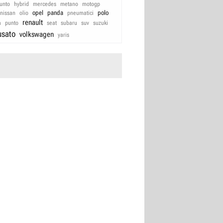
unto
hybrid
mercedes
metano
motogp
opel
panda
polo
nissan
olio
pneumatici
renault
a
punto
seat
subaru
suv
suzuki
usato
volkswagen
yaris