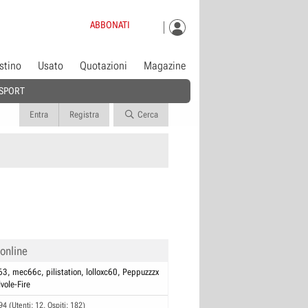
ABBONATI
istino
Usato
Quotazioni
Magazine
SPORT
Entra
Registra
Cerca
 online
63
mec66c
pilistation
lolloxc60
Peppuzzzx
vole-Fire
94 (Utenti: 12, Ospiti: 182)