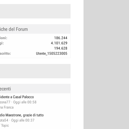
tiche del Forum
ioni
186.244
gi
4.101.629
194.628
scritto
Utente_1505223005
ecenti
cidente a Casal Palocco
izona77
Oggi alle 00:58
na Franca
dio Maestrone, grazie di tutto
lota54
Oggi alle 00:37
f Topic