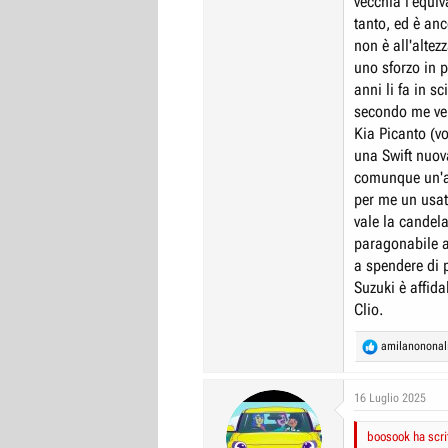
vecchia l'equiv
tanto, ed è an
non è all'altez
uno sforzo in 
anni li fa in sc
secondo me ve
Kia Picanto (v
una Swift nuov
comunque un'a
per me un usat
vale la candela
paragonabile a
a spendere di 
Suzuki è affid
Clio.
R
amilanonona
e
a
c
16 Luglio 2025
t
i
boosook ha scri
o