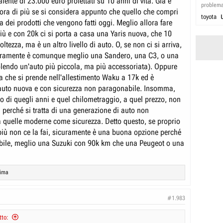
alente di 23.000 euro proiettati su 10 anni di vita. Già è
problem
cora di più se si considera appunto che quello che compri
toyota
za dei prodotti che vengono fatti oggi. Meglio allora fare
più e con 20k ci si porta a casa una Yaris nuova, che 10
ioltezza, ma è un altro livello di auto. O, se non ci si arriva,
ramente è comunque meglio una Sandero, una C3, o una
olendo un'auto più piccola, ma più accessoriata). Oppure
a che si prende nell'allestimento Waku a 17k ed è
uto nuova e con sicurezza non paragonabile. Insomma,
o di quegli anni e quel chilometraggio, a quel prezzo, non
 perché si tratta di una generazione di auto non
 quelle moderne come sicurezza. Detto questo, se proprio
più non ce la fai, sicuramente è una buona opzione perché
abile, meglio una Suzuki con 90k km che una Peugeot o una
lima
#1.983
tto: