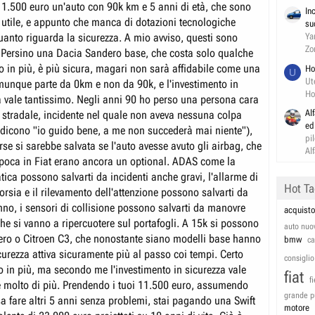
1.500 euro un'auto con 90k km e 5 anni di età, che sono
In
a utile, e appunto che manca di dotazioni tecnologiche
su
anto riguarda la sicurezza. A mio avviso, questi sono
Ya
Zo
. Persino una Dacia Sandero base, che costa solo qualche
ro in più, è più sicura, magari non sarà affidabile come una
Ho
U
Ut
unque parte da 0km e non da 90k, e l'investimento in
Ho
va vale tantissimo. Negli anni 90 ho perso una persona cara
Al
e stradale, incidente nel quale non aveva nessuna colpa
ed
e dicono "io guido bene, a me non succederà mai niente"),
pi
se si sarebbe salvata se l'auto avesse avuto gli airbag, che
Al
epoca in Fiat erano ancora un optional. ADAS come la
ica possono salvarti da incidenti anche gravi, l'allarme di
Hot T
rsia e il rilevamento dell'attenzione possono salvarti da
nno, i sensori di collisione possono salvarti da manovre
acquisto
 che si vanno a ripercuotere sul portafogli. A 15k si possono
auto nuo
ro o Citroen C3, che nonostante siano modelli base hanno
bmw
c
curezza attiva sicuramente più al passo coi tempi. Certo
consiglio
 in più, ma secondo me l'investimento in sicurezza vale
fiat
f
 molto di più. Prendendo i tuoi 11.500 euro, assumendo
grande p
a fare altri 5 anni senza problemi, stai pagando una Swift
motore