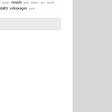
renault
a
punto
seat
subaru
suv
suzuki
usato
volkswagen
yaris