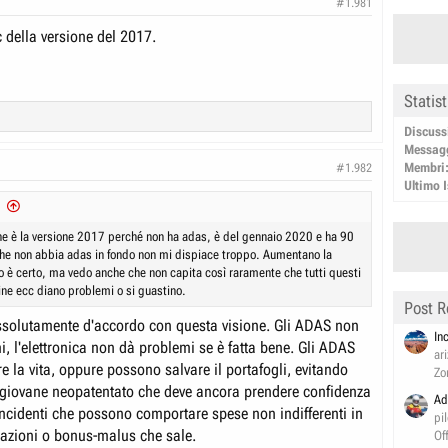
#1.981
 della versione del 2017.
Statis
Discuss
Messag
Membri
#1.982
Ultimo I
he è la versione 2017 perché non ha adas, è del gennaio 2020 e ha 90
o che non abbia adas in fondo non mi dispiace troppo. Aumentano la
o è certo, ma vedo anche che non capita così raramente che tutti questi
ine ecc diano problemi o si guastino.
Post R
ssolutamente d'accordo con questa visione. Gli ADAS non
In
, l'elettronica non dà problemi se è fatta bene. Gli ADAS
ar
 la vita, oppure possono salvare il portafogli, evitando
Zo
 giovane neopatentato che deve ancora prendere confidenza
Ad
incidenti che possono comportare spese non indifferenti in
pi
arazioni o bonus-malus che sale.
Of