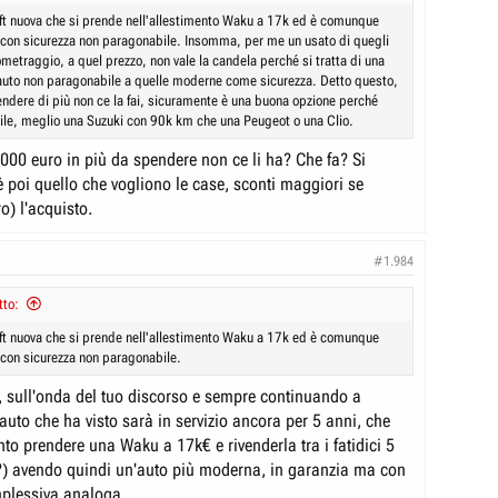
t nuova che si prende nell'allestimento Waku a 17k ed è comunque
 con sicurezza non paragonabile. Insomma, per me un usato di quegli
ometraggio, a quel prezzo, non vale la candela perché si tratta di una
auto non paragonabile a quelle moderne come sicurezza. Detto questo,
endere di più non ce la fai, sicuramente è una buona opzione perché
bile, meglio una Suzuki con 90k km che una Peugeot o una Clio.
000 euro in più da spendere non ce li ha? Che fa? Si
è poi quello che vogliono le case, sconti maggiori se
ro) l'acquisto.
#1.984
tto:
t nuova che si prende nell'allestimento Waku a 17k ed è comunque
 con sicurezza non paragonabile.
 sull'onda del tuo discorso e sempre continuando a
auto che ha visto sarà in servizio ancora per 5 anni, che
to prendere una Waku a 17k€ e rivenderla tra i fatidici 5
) avendo quindi un'auto più moderna, in garanzia ma con
plessiva analoga.