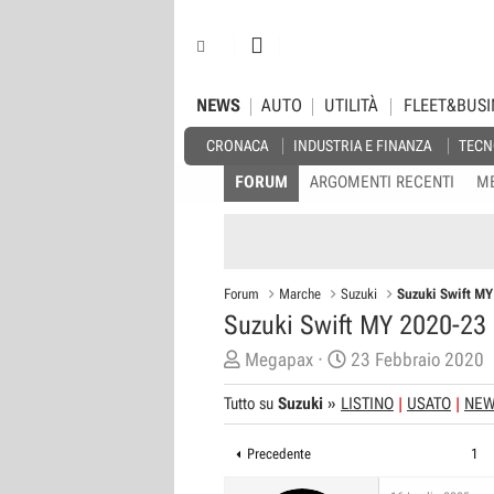
NEWS
AUTO
UTILITÀ
FLEET&BUSI
CRONACA
INDUSTRIA E FINANZA
TECN
FORUM
ARGOMENTI RECENTI
M
Forum
Marche
Suzuki
Suzuki Swift M
Suzuki Swift MY 2020-23
C
D
Megapax
23 Febbraio 2020
r
a
Tutto su
Suzuki
»
LISTINO
USATO
NE
e
t
a
a
Precedente
1
t
d
o
i