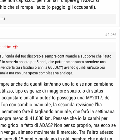
he non capisco... per non far rompere gli ADAS si
hio che si rompa l'auto (o peggio, gli occupanti).
lima
#1.986
critto:
sull'onda del tuo discorso e sempre continuando a supporre che l'auto
rà in servizio ancora per 5 anni, che potrebbe appunto prendere una
venderla tra i fatidici 5 anni a 6000€(?) avendo quindi un'auto più
ranzia ma con una spesa complessiva analoga.
mpre anche da quanti km/anno uno fa e se non cambiano
utilizzo, tipo esigenze di maggiore spazio, o di status
é acquistare un'altra auto? Io posseggo una MY2017, del
 Top con cambio manuale, la seconda revisione l'ha
 nemmeno fare il tagliando annuale, che farò la settimana
sopra meno di 41.000 km. Pensate che io la cambi per
ltimo grido in fatto di ADAS? Non penso proprio, ma ecco se
ben venga, almeno movimenta il mercato. Tra l'altro adesso
n'auto di 15 anni o qualcuno in più, sembra che guidi un