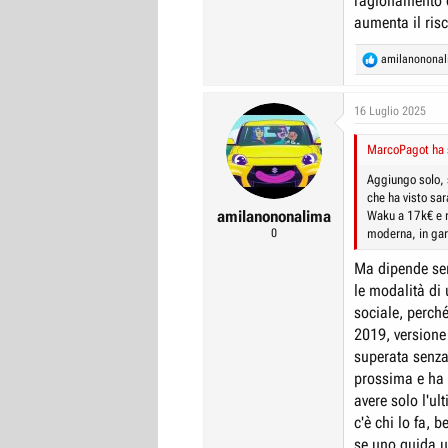
ragionamento c
aumenta il risc
R
amilanonona
e
a
c
16 Luglio 2025
t
i
MarcoPagot ha s
o
n
Aggiungo solo, 
s
che ha visto sa
:
amilanononalima
Waku a 17k€ e ri
0
moderna, in ga
Ma dipende se
le modalità di 
sociale, perch
2019, versione
superata senza
prossima e ha 
avere solo l'u
c'è chi lo fa, 
se uno guida u