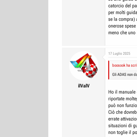
catorcio del pa
per molti guida
se la compra)
onerose spese 
meno che uno si
17 Luglio 2025
boosook ha scri
Gli ADAS non d
ilValV
Ho il manuale 
riportate molte
può non funzio
Ciò che dovreb
errate attivaz
situazioni di g
non toglie il p