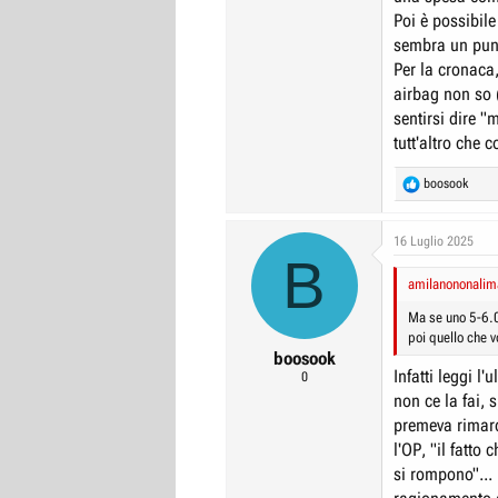
Poi è possibile
sembra un punt
Per la cronaca
airbag non so (
sentirsi dire "
tutt'altro che 
R
boosook
e
a
c
16 Luglio 2025
B
t
i
amilanononalima
o
n
Ma se uno 5-6.0
s
poi quello che v
:
boosook
Infatti leggi l
0
non ce la fai,
premeva rimar
l'OP, "il fatt
si rompono"...