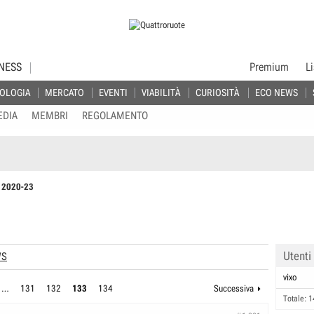
NESS
Premium
L
OLOGIA
MERCATO
EVENTI
VIABILITÀ
CURIOSITÀ
ECO NEWS
EDIA
MEMBRI
REGOLAMENTO
Y 2020-23
Utenti
WS
vixo
…
131
132
133
134
Successiva
Totale: 1