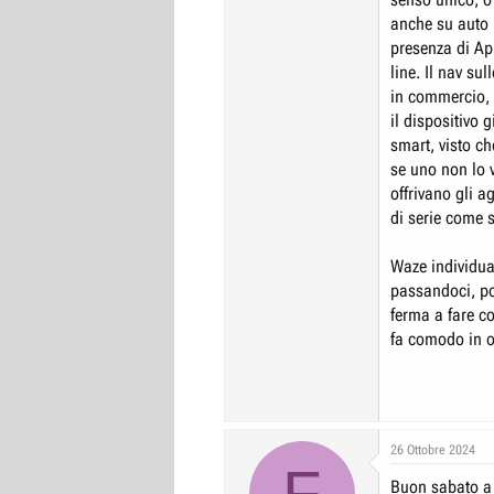
anche su auto 
presenza di App
line. Il nav sul
in commercio, 
il dispositivo g
smart, visto ch
se uno non lo 
offrivano gli a
di serie come
Waze individua
passandoci, po
ferma a fare c
fa comodo in o
26 Ottobre 2024
F
Buon sabato a t