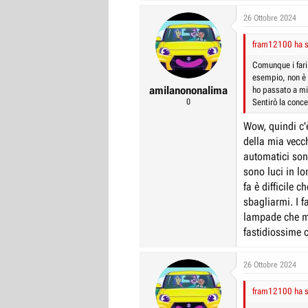
26 Ottobre 2024
fram12100 ha sc
Comunque i fari 
esempio, non è e
amilanononalima
ho passato a mi
0
Sentirò la conce
Wow, quindi c'è
della mia vecch
automatici son
sono luci in l
fa è difficile
sbagliarmi. I f
lampade che mo
fastidiossime c
26 Ottobre 2024
fram12100 ha sc