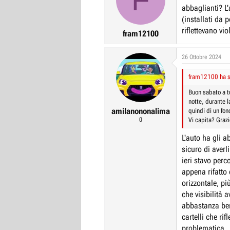
abbaglianti? L'
(installati da 
riflettevano vi
fram12100
26 Ottobre 2024
fram12100 ha sc
Buon sabato a tu
notte, durante l
amilanononalima
quindi di un fon
0
Vi capita? Grazi
L'auto ha gli a
sicuro di averli
ieri stavo perc
appena rifatto
orizzontale, pi
che visibilità
abbastanza ben
cartelli che ri
problematica.