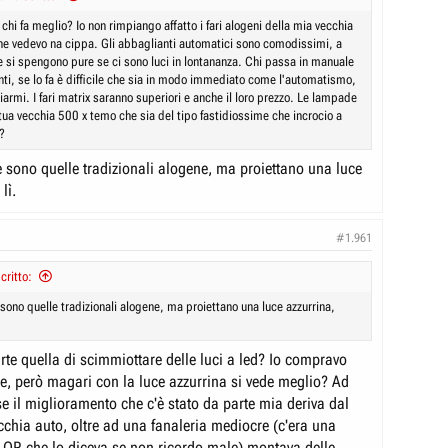
chi fa meglio? Io non rimpiango affatto i fari alogeni della mia vecchia
che vedevo na cippa. Gli abbaglianti automatici sono comodissimi, a
e si spengono pure se ci sono luci in lontananza. Chi passa in manuale
nti, se lo fa è difficile che sia in modo immediato come l'automatismo,
armi. I fari matrix saranno superiori e anche il loro prezzo. Le lampade
tua vecchia 500 x temo che sia del tipo fastidiossime che incrocio a
?
 sono quelle tradizionali alogene, ma proiettano una luce
lì.
#1.961
ritto:
sono quelle tradizionali alogene, ma proiettano una luce azzurrina,
parte quella di scimmiottare delle luci a led? Io compravo
he, però magari con la luce azzurrina si vede meglio? Ad
e il miglioramento che c'è stato da parte mia deriva dal
ecchia auto, oltre ad una fanaleria mediocre (c'era una
 QR che lo diceva se non ricordo male) montava delle