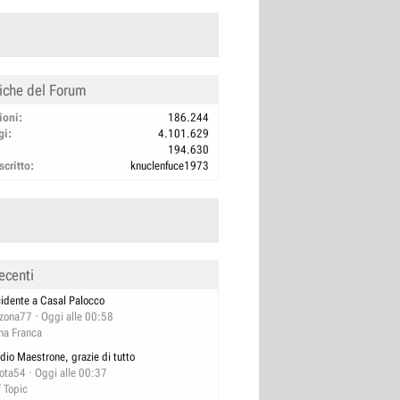
tiche del Forum
ioni
186.244
gi
4.101.629
194.630
scritto
knuclenfuce1973
ecenti
cidente a Casal Palocco
izona77
Oggi alle 00:58
na Franca
dio Maestrone, grazie di tutto
lota54
Oggi alle 00:37
f Topic