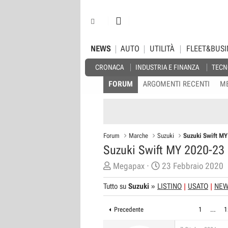
NEWS
AUTO
UTILITÀ
FLEET&BUSI
CRONACA
INDUSTRIA E FINANZA
TECN
FORUM
ARGOMENTI RECENTI
M
Forum
Marche
Suzuki
Suzuki Swift M
Suzuki Swift MY 2020-23
C
D
Megapax
23 Febbraio 2020
r
a
Tutto su
Suzuki
»
LISTINO
USATO
NE
e
t
a
a
Precedente
1
…
1
t
d
o
i