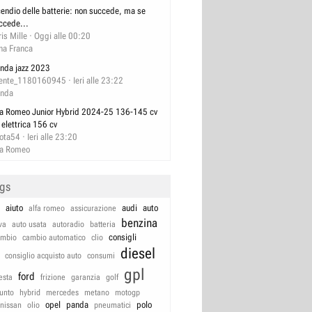
cendio delle batterie: non succede, ma se
ccede...
ris Mille
Oggi alle 00:20
na Franca
nda jazz 2023
ente_1180160945
Ieri alle 23:22
nda
fa Romeo Junior Hybrid 2024-25 136-145 cv
 elettrica 156 cv
lota54
Ieri alle 23:20
fa Romeo
ags
aiuto
audi
auto
alfa romeo
assicurazione
benzina
va
auto usata
autoradio
batteria
consigli
ambio
cambio automatico
clio
diesel
consiglio acquisto auto
consumi
gpl
ford
iesta
frizione
garanzia
golf
unto
hybrid
mercedes
metano
motogp
opel
panda
polo
nissan
olio
pneumatici