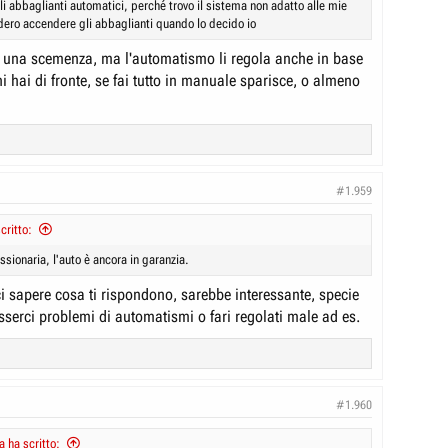
i abbaglianti automatici, perché trovo il sistema non adatto alle mie
dero accendere gli abbaglianti quando lo decido io
e una scemenza, ma l'automatismo li regola anche in base
hi hai di fronte, se fai tutto in manuale sparisce, o almeno
#1.959
ritto:
ssionaria, l'auto è ancora in garanzia.
ci sapere cosa ti rispondono, sarebbe interessante, specie
sserci problemi di automatismi o fari regolati male ad es.
#1.960
 ha scritto: