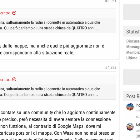
#1.951
ritto:
ona, saltuariamente la radio si connette in automatico a qualche
ata. Qui però parliamo di una strada chiusa da QUATTRO anni...
Statis
Discuss
 dalle mappe, ma anche quelle più aggiornate non è
Messag
he corrispondano alla situazione reale.
Membri
Ultimo I
#1.952
ritto:
ona, saltuariamente la radio si connette in automatico a qualche
ata. Qui però parliamo di una strada chiusa da QUATTRO anni...
Post R
In
ar
 contare su una community che lo aggiorna continuamente
Zo
 preciso, però necessita di avere sempre la connessione
Ad
a non funziona, al contrario di Google Maps, dove mi
pi
caricare porzioni di mappe. Con Waze non ho mai preso un
Of
 una ztl aggiunta all'ultimo momento. Nelle recensioni poi,