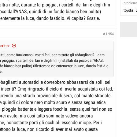
problem
altra notte, durante la pioggia, i cartelli dei km e degli hm
toyota
poco dall'ANAS, quindi di un fondo bianco ben pulito)
olentemente la luce, dando fastidio. Vi capita? Grazie.
#1.954
ritto:
tti, come funzionano i vostri fari, soprattutto gli abbaglianti? L'altra
a pioggia, i cartelli dei km e degli hm (installati da poco dall'ANAS,
do bianco ben pulito) riflettevano violentemente la luce, dando fastidio.
e.
bbaglianti automatici e dovrebbero abbassarsi da soli, sei
 inseriti? Cmq ringrazio il cielo di averla acquistata coi led,
orrendo una strada provinciale di sera, col manto stradale
 e quindi di colore nero molto scuro e senza segnaletica
ù pioggia battente e leggera foschia, senza quei fari non so
 avrei avuto, ma così tutto sommato vedevo ancora
e, nonostante porti gli occhiali essendo miope. Per i
flettono la luce, non ricordo di aver mai avuto questa