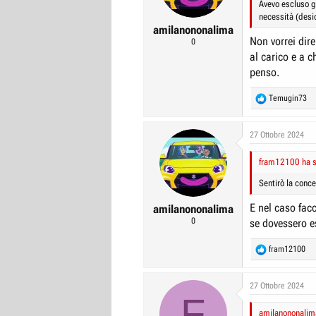
Avevo escluso gl
necessità (desi
amilanononalima
Non vorrei dir
0
al carico e a c
penso.
R
Temugin73
e
a
c
27 Ottobre 2024
t
i
fram12100 ha sc
o
n
Sentirò la conce
s
:
E nel caso fac
amilanononalima
0
se dovessero e
R
fram12100
e
a
c
27 Ottobre 2024
F
t
i
amilanononalima