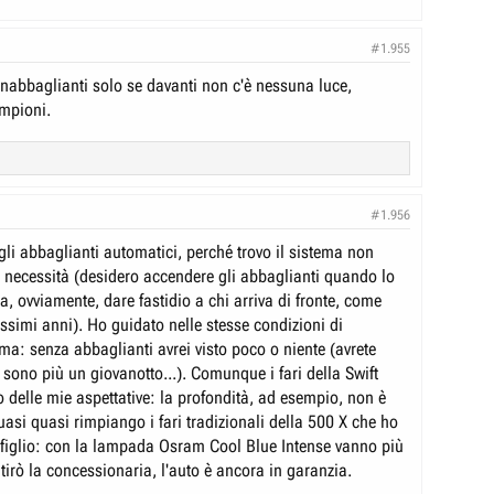
#1.955
nabbaglianti solo se davanti non c'è nessuna luce,
mpioni.
#1.956
gli abbaglianti automatici, perché trovo il sistema non
e necessità (desidero accendere gli abbaglianti quando lo
a, ovviamente, dare fastidio a chi arriva di fronte, come
ssimi anni). Ho guidato nelle stesse condizioni di
a: senza abbaglianti avrei visto poco o niente (avrete
sono più un giovanotto...). Comunque i fari della Swift
o delle mie aspettative: la profondità, ad esempio, non è
asi quasi rimpiango i fari tradizionali della 500 X che ho
figlio: con la lampada Osram Cool Blue Intense vanno più
tirò la concessionaria, l'auto è ancora in garanzia.