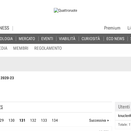
NESS
Premium
L
OLOGIA
MERCATO
EVENTI
VIABILITÀ
CURIOSITÀ
ECO NEWS
EDIA
MEMBRI
REGOLAMENTO
Y 2020-23
Utenti
WS
knuclen
29
130
131
132
133
134
Successiva
Totale: 1