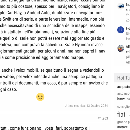
In
molto più costose, spesso per i navigatori, consigliano in
su
le Car Play, o Andoid Auto, di utilizzare i navigatori on-
Ya
le Swift era di serie, a parte le versioni intermedie, non più
Zo
che necessitavano di una schedina delle mappe, essendo
Ho
U
ià installato nell'infotainment, soluzione alla fine più
Ut
e quello di serie non potrà essere mai aggiornato gratis e
Ho
voileva, non comprava la schedina. Kia e Hyundai invece
Al
ggiornamenti gratuiti per alcuni anni, ma non saprei il nav
ed
 sia come precisione ed aggiornamento mappe.
pi
Al
 anche i velox mobili, se qualcuno li segnala vedendoli o
i vabbè, per velox intende anche una semplice pattuglia
Hot T
ontrolli dei documenti, ma ecco, è pur sempre un avviso che
acquisto
gni caso.
auto nuo
bmw
c
Ultima modifica:
12 Ottobre 2024
consiglio
fiat
f
#1.953
grande p
motore
utti, come funzionano i vostri fari, soprattutto gli