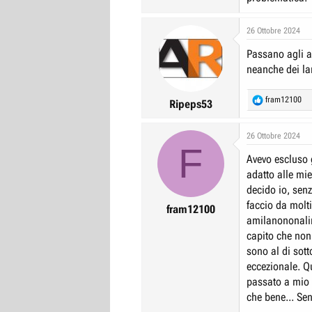
26 Ottobre 2024
Passano agli a
neanche dei la
R
fram12100
Ripeps53
e
a
c
26 Ottobre 2024
F
t
Avevo escluso 
i
o
adatto alle mi
n
decido io, senz
s
faccio da molti
:
fram12100
amilanononalim
capito che non 
sono al di sott
eccezionale. Qu
passato a mio 
che bene... Sen