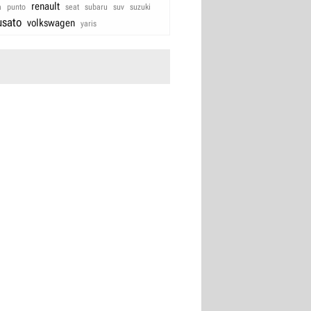
renault
a
punto
seat
subaru
suv
suzuki
usato
volkswagen
yaris