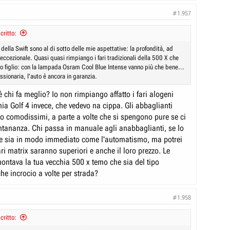
#1.957
ritto:
della Swift sono al di sotto delle mie aspettative: la profondità, ad
ccezionale. Quasi quasi rimpiango i fari tradizionali della 500 X che
o figlio: con la lampada Osram Cool Blue Intense vanno più che bene...
ssionaria, l'auto è ancora in garanzia.
 chi fa meglio? Io non rimpiango affatto i fari alogeni
ia Golf 4 invece, che vedevo na cippa. Gli abbaglianti
o comodissimi, a parte a volte che si spengono pure se ci
ontananza. Chi passa in manuale agli anabbaglianti, se lo
 che sia in modo immediato come l'automatismo, ma potrei
ari matrix saranno superiori e anche il loro prezzo. Le
ntava la tua vecchia 500 x temo che sia del tipo
he incrocio a volte per strada?
#1.958
ritto: