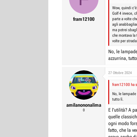
o
n
Wow, quindi c'è 
s
Golf 4 invece, 
:
fram12100
parte a volte ch
agli anabbaglia
ma potrei sbagli
che montava la 
volte per strada
No, le lampade
azzurrina, tutto 
27 Ottobre 2024
fram12100 ha sc
No, le lampade 
tutto lì.
amilanononalima
E l'utilità? A 
0
quelle classic
ogni modo fors
fatto, che la v
prova anche di