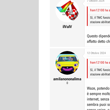
7 Ottobre 2024
r
I
fram12100 ha sc
e
n
D
i
Sì, il TMC funzi
stazione abilit
i
z
ilValV
s
i
c
o
Questo dipende
u
affatto detto c
s
s
12 Ottobre 2024
i
fram12100 ha sc
o
n
Sì, il TMC funzi
stazione abilit
e
amilanononalima
0
Waze, potendo
è sempre molto
internet, senz
sembra puoi s
senso unico, o