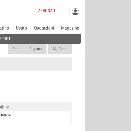
ABBONATI
istino
Usato
Quotazioni
Magazine
SPORT
Entra
Registra
Cerca
nline
ilota54
0