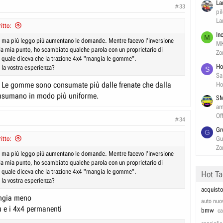
La
#33
pi
La
itto:
In
M
 ma più leggo più aumentano le domande. Mentre facevo l'inversione
M
a mia punto, ho scambiato qualche parola con un proprietario di
Zo
 quale diceva che la trazione 4x4 "mangia le gomme".
Ho
 la vostra esperienza?
S
Sa
 Le gomme sono consumate più dalle frenate che dalla
Ho
onsumano in modo più uniforme.
SM
am
Of
#34
Gr
G
itto:
Gu
Zo
 ma più leggo più aumentano le domande. Mentre facevo l'inversione
a mia punto, ho scambiato qualche parola con un proprietario di
 quale diceva che la trazione 4x4 "mangia le gomme".
Hot T
 la vostra esperienza?
acquisto
ngia meno
auto nuo
 e i 4x4 permanenti
bmw
c