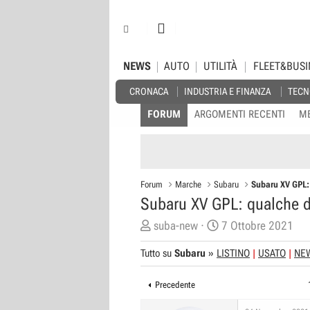
NEWS
AUTO
UTILITÀ
FLEET&BUSI
CRONACA
INDUSTRIA E FINANZA
TECN
FORUM
ARGOMENTI RECENTI
M
Forum
Marche
Subaru
Subaru XV GPL:
Subaru XV GPL: qualche d
C
D
suba-new
7 Ottobre 2021
r
a
Tutto su
Subaru
»
LISTINO
USATO
NE
e
t
a
a
Precedente
t
d
o
i