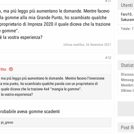
#31
Utenti
a, ma più leggo più aumentano le domande. Mentre facevo
Faro10
ella gomme alla mia Grande Punto, ho scambiato qualche
Sakura
roprietario di Impreza 2020 il quale diceva che la trazione
Totale: 1
e gomme".
è la vostra esperienza?
Ultima modifica:
26 Novembre 2021
#32
Statis
itto:
Discuss
 ma più leggo più aumentano le domande. Mentre facevo l'inversione
Messag
a mia punto, ho scambiato qualche parola con un proprietario di
Membri
 quale diceva che la trazione 4x4 "mangia le gomme".
Ultimo I
 la vostra esperienza?
probabile aveva gomme scadenti
d
pi_greco
Post R