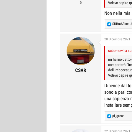
0
Volevo capire qu
Non nella mia 
R
SUBmARine U
e
a
c
20 Dicembre 2021
t
i
suba-new ha scr
o
n
mi hanno detto c
s
comporterà l'in
:
CSAR
dell'imboccatur
Volevo capire qu
Dipende dal tor
sono a pari co
una capienza m
installare semp
R
pi_greco
e
a
c
22 Dicembre 2021