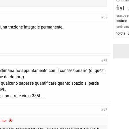
consiglio
fiat
f
grande p
#35
motore
na trazione integrale permanente.
problem
toyota
#36
ttimana ho appuntamento con il concessionario (di questi
e da dottore).
 qualcuno sapesse quantificare quanto spazio si perde
GPL.
e non erro è circa 385L...
#37
itto: