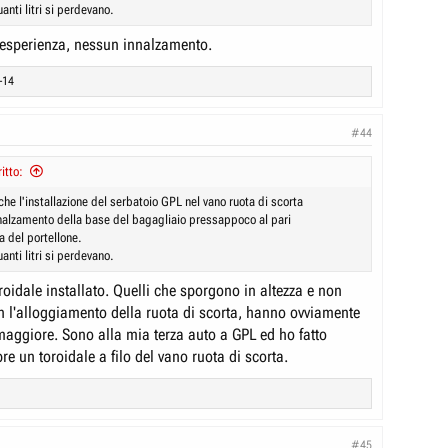
anti litri si perdevano.
esperienza, nessun innalzamento.
-14
#44
itto:
he l'installazione del serbatoio GPL nel vano ruota di scorta
nalzamento della base del bagagliaio pressappoco al pari
a del portellone.
anti litri si perdevano.
oidale installato. Quelli che sporgono in altezza e non
n l'alloggiamento della ruota di scorta, hanno ovviamente
aggiore. Sono alla mia terza auto a GPL ed ho fatto
re un toroidale a filo del vano ruota di scorta.
#45