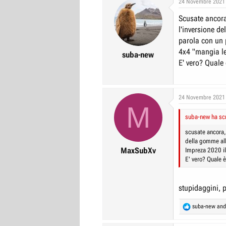
24 Novembre 2021
r
I
Scusate ancor
e
n
l'inversione d
D
i
parola con un p
i
z
4x4 "mangia l
suba-new
s
i
E' vero? Quale 
c
o
u
s
24 Novembre 2021
M
s
suba-new ha scr
i
o
scusate ancora,
della gomme all
n
MaxSubXv
Impreza 2020 il
e
E' vero? Quale è
stupidaggini, 
R
suba-new
an
e
a