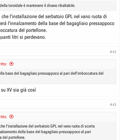
della toroidale è mantenere il divano ribaltabile.
che l'installazione del serbatoio GPL nel vano ruota di
erà l'innalzamento della base del bagagliaio pressappoco
boccatura del portellone.
uanti litri si perdevano.
#42
itto:
lla base del bagagliaio pressappoco al pari dell'imboccatura del
su XV sia già così
#43
itto:
he l'installazione del serbatoio GPL nel vano ruota di scorta
nalzamento della base del bagagliaio pressappoco al pari
a del portellone.