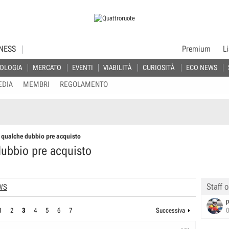
NESS
Premium
L
OLOGIA
MERCATO
EVENTI
VIABILITÀ
CURIOSITÀ
ECO NEWS
EDIA
MEMBRI
REGOLAMENTO
 qualche dubbio pre acquisto
ubbio pre acquisto
Staff o
WS
p
1
2
3
4
5
6
7
Successiva