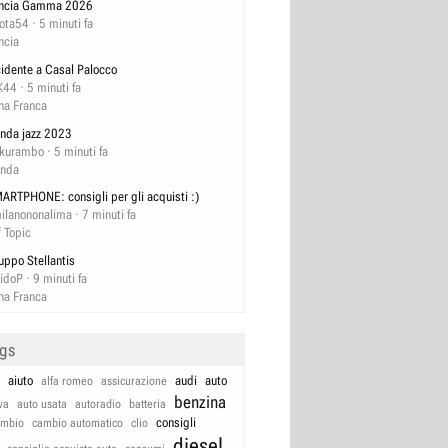
ncia Gamma 2026
lota54
5 minuti fa
ncia
cidente a Casal Palocco
K44
5 minuti fa
na Franca
nda jazz 2023
kurambo
5 minuti fa
nda
ARTPHONE: consigli per gli acquisti :)
ilanononalima
7 minuti fa
f Topic
uppo Stellantis
idoP
9 minuti fa
na Franca
ags
aiuto
audi
auto
alfa romeo
assicurazione
benzina
va
auto usata
autoradio
batteria
consigli
ambio
cambio automatico
clio
diesel