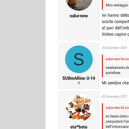
Altro vantaggio 
mi hanno detto 
suba-new
scorta comport
al pari dell'im
Volevo capire q
20 Dicembre 2021
S
suba-new ha scr
innalzamento de
portellone
SUBmARine U-14
Mi sembra che 
0
20 Dicembre 2021
suba-new ha scr
mi hanno detto c
comporterà l'in
eta*beta
dell'imboccatur