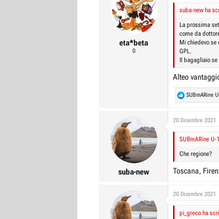
suba-new ha scr
La prossima set
come da dottor
eta*beta
Mi chiedevo se 
0
GPL.
Il bagagliaio se
Alteo vantaggio
R
SUBmARine U
e
a
c
20 Dicembre 2021
t
i
SUBmARine U-14
o
n
Che regione?
s
:
Toscana, Firen
suba-new
20 Dicembre 2021
pi_greco ha scri