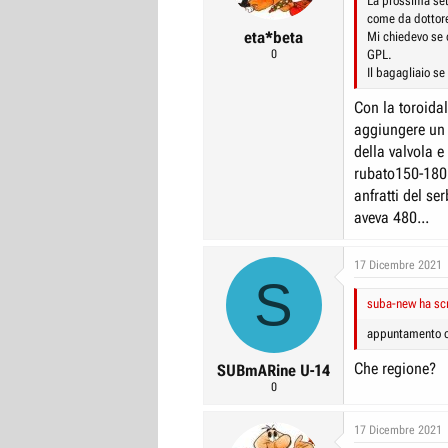
La prossima set
come da dottor
eta*beta
Mi chiedevo se 
0
GPL.
Il bagagliaio se
Con la toroidal
aggiungere un 2
della valvola e
rubato150-180 
anfratti del se
aveva 480...
17 Dicembre 2021
S
suba-new ha scr
appuntamento co
Che regione?
SUBmARine U-14
0
17 Dicembre 2021