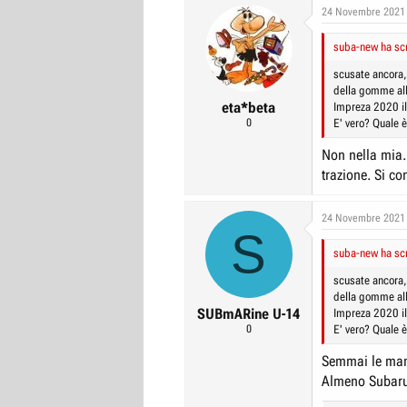
c
24 Novembre 2021
t
i
suba-new ha scr
o
n
scusate ancora,
s
della gomme all
:
eta*beta
Impreza 2020 il
0
E' vero? Quale è
Non nella mia.
trazione. Si c
24 Novembre 2021
S
suba-new ha scr
scusate ancora,
della gomme all
SUBmARine U-14
Impreza 2020 il
0
E' vero? Quale è
Semmai le ma
Almeno Subaru