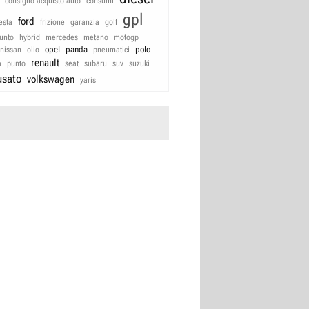
consiglio acquisto auto
consumi
gpl
ford
iesta
frizione
garanzia
golf
unto
hybrid
mercedes
metano
motogp
opel
panda
polo
nissan
olio
pneumatici
renault
a
punto
seat
subaru
suv
suzuki
usato
volkswagen
yaris