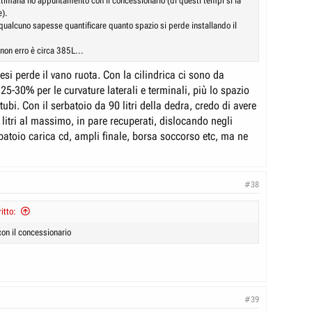
timana ho appuntamento con il concessionario (di questi tempi si fa
e).
qualcuno sapesse quantificare quanto spazio si perde installando il
 non erro è circa 385L...
esi perde il vano ruota. Con la cilindrica ci sono da
5-30% per le curvature laterali e terminali, più lo spazio
 tubi. Con il serbatoio da 90 litri della dedra, credo di avere
litri al massimo, in pare recuperati, dislocando negli
rbatoio carica cd, ampli finale, borsa soccorso etc, ma ne
#38
itto:
n il concessionario
#39