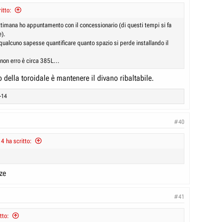
itto:
timana ho appuntamento con il concessionario (di questi tempi si fa
e).
qualcuno sapesse quantificare quanto spazio si perde installando il
 non erro è circa 385L...
 della toroidale è mantenere il divano ribaltabile.
-14
#40
 ha scritto:
ze
#41
tto: