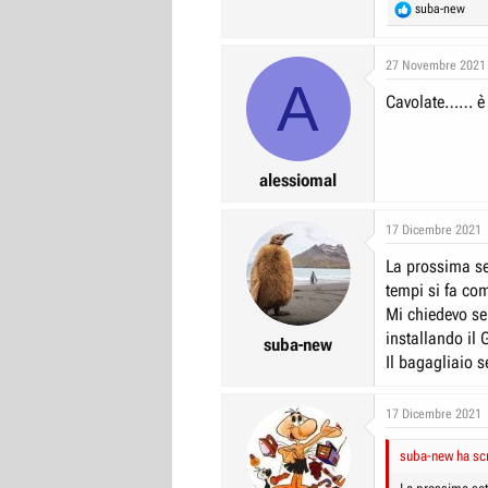
R
suba-new
e
a
c
27 Novembre 2021
A
t
Cavolate…… è u
i
o
n
s
:
alessiomal
17 Dicembre 2021
La prossima se
tempi si fa com
Mi chiedevo se
installando il 
suba-new
Il bagagliaio s
17 Dicembre 2021
suba-new ha scr