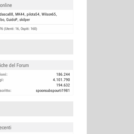
 online
dasca88
MK44
pilota54
Wilson65
mbo
GuidoP
skilper
76 (Utenti: 16, Ospiti: 160)
tiche del Forum
ioni
186.244
gi
4.101.790
194.632
scritto
spoonsubspourti1981
ecenti