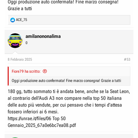
Oggi produzione auto confermata! Fine marzo consegna!
Grazie a tutti
R
ACE_75
e
a
c
amilanononalima
t
0
i
o
n
8 Febbraio 2025
#53
s
:
Fiore79 ha scritto:
Oggi produzione auto confermata! Fine marzo consegna! Grazie a tutti
180 gg, tutto sommato ti è andata bene, anche se la Seat Leon,
al contrario dell'Audi A3 non compare nella top 50 italiana
delle auto più vendute, per cui pensavo che i tempi d'attesa
fossero inferiori ai 6 mesi.
https://unrae.it/files/06 Top 50
Gennaio_2025_67a0e6bc7ea08.pdf