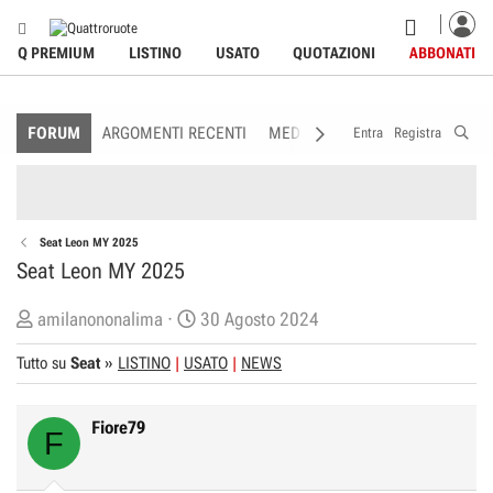
Q PREMIUM
LISTINO
USATO
QUOTAZIONI
ABBONATI
FORUM
ARGOMENTI RECENTI
MEDIA
MEMBRI
REGOLAME
Entra
Registra
Seat Leon MY 2025
Seat Leon MY 2025
C
D
amilanononalima
30 Agosto 2024
r
a
Tutto su
Seat
»
LISTINO
USATO
NEWS
e
t
a
a
t
d
Fiore79
F
o
i
r
I