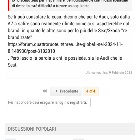
Io ho scelto Seat per 'risparmiare' ben consapevole che in caso eventuale
di rivendita avrò difficoltà a trovare un acquirente.
Se ti può consolare la cosa, dicono che per le Audi, solo dalla
A7 a salire sono realmente rifinite come ci si aspetterebbe dal
brand, in quanto le altre sono per lo più delle Seat/Skoda "re
brandizzate"
https://forum.quattroruote.it/threa...ite-globali-nel-2024-11-
8.148930/post-3102010
. Però lascio la parola a chi le possiede, sia le Audi che le
Seat.
Ultima modifica:
9 Febbraio 2025
First
Precedente
4 of 4
Per rispondere devi eseguire la login o registrarti.
DISCUSSIONI POPOLARI