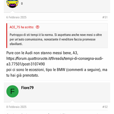
t
0
i
o
n
6 Febbraio 2025
#51
s
:
ACE_75 ha scritto:
Purtroppo di sti tempi è la norma. Si aspettano anche nove mesi o oltre
per un'auto comunissima, nonostante il venditore faccia promesse
sfavillanti.
Pure con le Audi non stanno messi bene, A3,
https://forum.quattroruote.it/threads/tempi-di-consegna-audi-
a3.77501/post-3107490
poi ci sono le eccezioni, tipo le BMW (commenti a seguire), ma
tu hai già prenotato.
Fiore79
F
8 Febbraio 2025
#52