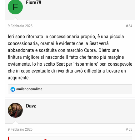
Fiore79
F
9 Febbraio 2025
#54
Ieri sono ritornato in concessionaria proprio, è una piccola
concessionaria, oramai è evidente che la Seat verrà
abbandonata e sostituita con marchio Cupra. Dietro una
finitura migliore si nasconde il fatto che fanno più margine
ovviamente. Io ho scelto Seat per 'risparmiare' ben consapevole
che in caso eventuale di rivendita avrò difficoltà a trovare un
acquirente.
R
amilanononalima
e
a
c
Davz
t
i
o
n
9 Febbraio 2025
#55
s
: