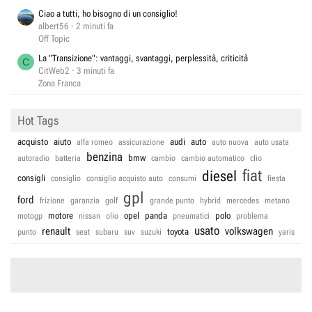
Ciao a tutti, ho bisogno di un consiglio!
albert56
2 minuti fa
Off Topic
La "Transizione": vantaggi, svantaggi, perplessità, criticità
C
CitWeb2
3 minuti fa
Zona Franca
Hot Tags
acquisto
aiuto
audi
auto
alfa romeo
assicurazione
auto nuova
auto usata
benzina
bmw
autoradio
batteria
cambio
cambio automatico
clio
fiat
diesel
consigli
consiglio
consiglio acquisto auto
consumi
fiesta
gpl
ford
frizione
garanzia
golf
grande punto
hybrid
mercedes
metano
motore
opel
panda
polo
motogp
nissan
olio
pneumatici
problema
usato
renault
volkswagen
toyota
punto
seat
subaru
suv
suzuki
yaris