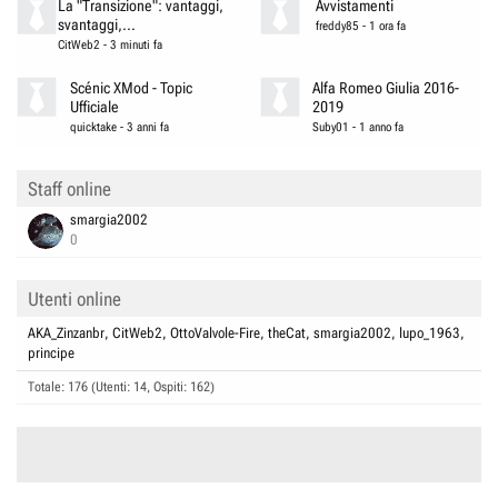
La "Transizione": vantaggi,
Avvistamenti
svantaggi,...
freddy85
-
1 ora fa
CitWeb2
-
3 minuti fa
Scénic XMod - Topic
Alfa Romeo Giulia 2016-
Ufficiale
2019
quicktake
-
3 anni fa
Suby01
-
1 anno fa
Staff online
smargia2002
0
Utenti online
AKA_Zinzanbr
CitWeb2
OttoValvole-Fire
theCat
smargia2002
lupo_1963
principe
Totale: 176 (Utenti: 14, Ospiti: 162)