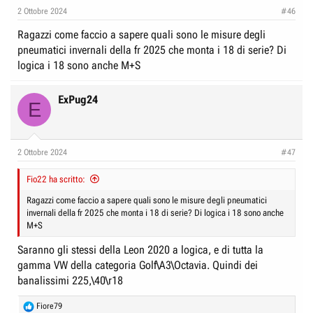
e
n
2 Ottobre 2024
#46
D
i
Ragazzi come faccio a sapere quali sono le misure degli
i
z
pneumatici invernali della fr 2025 che monta i 18 di serie? Di
s
i
logica i 18 sono anche M+S
c
o
u
ExPug24
E
s
s
i
2 Ottobre 2024
#47
o
n
Fio22 ha scritto:
e
Ragazzi come faccio a sapere quali sono le misure degli pneumatici
invernali della fr 2025 che monta i 18 di serie? Di logica i 18 sono anche
M+S
Saranno gli stessi della Leon 2020 a logica, e di tutta la
gamma VW della categoria Golf\A3\Octavia. Quindi dei
banalissimi 225,\40\r18
R
Fiore79