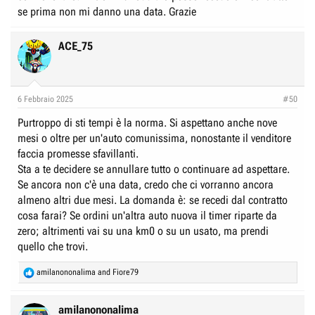
se prima non mi danno una data. Grazie
ACE_75
6 Febbraio 2025
#50
Purtroppo di sti tempi è la norma. Si aspettano anche nove
mesi o oltre per un'auto comunissima, nonostante il venditore
faccia promesse sfavillanti.
Sta a te decidere se annullare tutto o continuare ad aspettare.
Se ancora non c'è una data, credo che ci vorranno ancora
almeno altri due mesi. La domanda è: se recedi dal contratto
cosa farai? Se ordini un'altra auto nuova il timer riparte da
zero; altrimenti vai su una km0 o su un usato, ma prendi
quello che trovi.
R
amilanononalima
and
Fiore79
e
a
c
amilanononalima