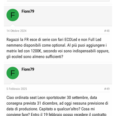
e
a
c
Fiore79
F
t
i
o
n
14 Ottobre 2024
#48
s
:
Ragazzi la FR esce di serie con fari ECOLed e non Full Led
nemmeno disponibili come optional. Al più puoi aggiungere i
matrix led con 1200€, secondo voi sono indispensabili oppure,
gli ecoled sono almeno sufficienti?
Fiore79
F
5 Febbraio 2025
#49
Ciao ordinata seat Leon sportstouter 30 settembre, data
consegna prevista 31 dicembre, ad oggi nessuna previsione di
data di produzione. Capitato a qualcun'altro? Cosa mi
conviene fare? Entro il 19 febbraio posso recedere il contratto