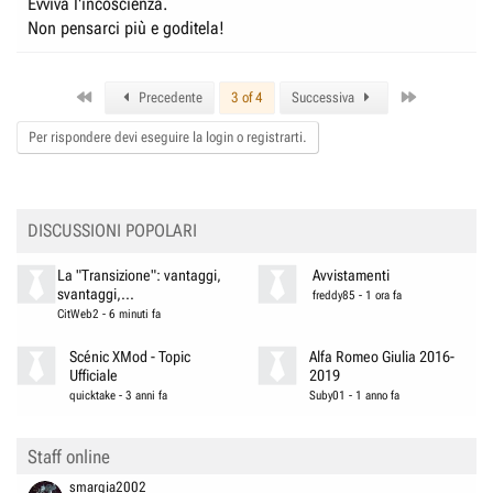
Evviva l'incoscienza.
Non pensarci più e goditela!
First
Last
Precedente
3 of 4
Successiva
Per rispondere devi eseguire la login o registrarti.
DISCUSSIONI POPOLARI
La "Transizione": vantaggi,
Avvistamenti
svantaggi,...
freddy85
-
1 ora fa
CitWeb2
-
6 minuti fa
Scénic XMod - Topic
Alfa Romeo Giulia 2016-
Ufficiale
2019
quicktake
-
3 anni fa
Suby01
-
1 anno fa
Staff online
smargia2002