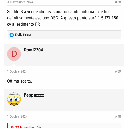
30 Settembre 2024
#38
Sentito 3 aziende che revisionano cambi automatici e ho
definitivamente escluso DSG. A questo punto sarà 1.5 TSI 150
cv allestimento FR
R
StelleStrisce
e
a
c
Domi2204
D
t
0
i
o
n
1 Ottobre 2024
#39
s
:
Ottima scelta.
Peppuzzzx
1 Ottobre 2024
#40
Fio22 ha scritto: