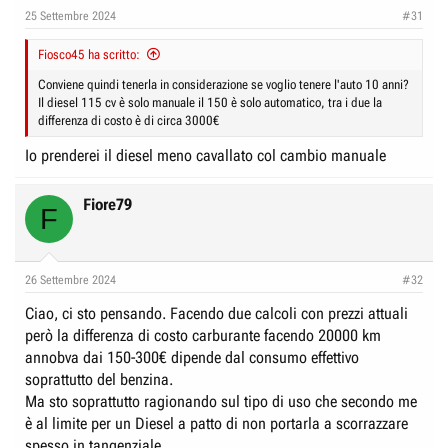
e
n
25 Settembre 2024
#31
D
i
i
Fiosco45 ha scritto:
z
s
i
Conviene quindi tenerla in considerazione se voglio tenere l'auto 10 anni?
c
Il diesel 115 cv è solo manuale il 150 è solo automatico, tra i due la
o
differenza di costo è di circa 3000€
u
s
Io prenderei il diesel meno cavallato col cambio manuale
s
i
Fiore79
F
o
n
e
26 Settembre 2024
#32
Ciao, ci sto pensando. Facendo due calcoli con prezzi attuali
però la differenza di costo carburante facendo 20000 km
annobva dai 150-300€ dipende dal consumo effettivo
soprattutto del benzina.
Ma sto soprattutto ragionando sul tipo di uso che secondo me
è al limite per un Diesel a patto di non portarla a scorrazzare
spesso in tangenziale