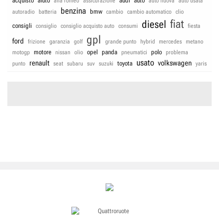
acquisto
aiuto
audi
auto
alfa romeo
assicurazione
auto nuova
auto usata
benzina
bmw
autoradio
batteria
cambio
cambio automatico
clio
fiat
diesel
consigli
consiglio
consiglio acquisto auto
consumi
fiesta
gpl
ford
frizione
garanzia
golf
grande punto
hybrid
mercedes
metano
motore
opel
panda
polo
motogp
nissan
olio
pneumatici
problema
usato
renault
volkswagen
toyota
punto
seat
subaru
suv
suzuki
yaris