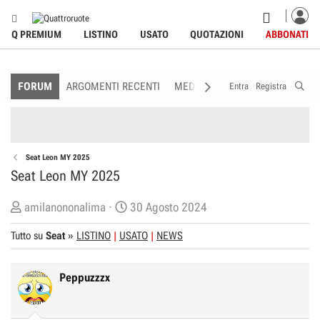
Q PREMIUM
LISTINO
USATO
QUOTAZIONI
ABBONATI
FORUM
ARGOMENTI RECENTI
MEDIA
MEMBRI
REGOLAME
Entra
Registra
Seat Leon MY 2025
Seat Leon MY 2025
C
D
amilanononalima
30 Agosto 2024
r
a
Tutto su
Seat
»
LISTINO
USATO
NEWS
e
t
a
a
t
d
Peppuzzzx
o
i
r
I