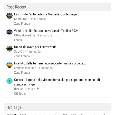
Post Recenti
La crisi dell'auto tedesca Mercedes, Volkswagen.
Kentauros
Un attimo fa
Zona Franca
Vendite (Italia-Estero) nuova Lancia Ypsilon 2024
OttoValvole-Fire
1 minuto fa
Lancia
Un po' di lavoro per i carrozzieri!
Suby01
4 minuti fa
Zona Franca
Incendio delle batterie: non succede, ma se succede...
amilanononalima
4 minuti fa
Zona Franca
Contro il logorio della vita moderna aka per superare i momenti di
T
stanca scrivi qui
theCat
5 minuti fa
Off Topic
Hot Tags