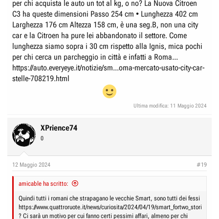
per chi acquista le auto un tot al kg, o no? La Nuova Citroen
C3 ha queste dimensioni Passo 254 cm • Lunghezza 402 cm
Larghezza 176 cm Altezza 158 cm, è una seg.B, non una city
car e la Citroen ha pure lei abbandonato il settore. Come
lunghezza siamo sopra i 30 cm rispetto alla Ignis, mica pochi
per chi cerca un parcheggio in città e infatti a Roma...
https://auto.everyeye.it/notizie/sm...oma-mercato-usato-city-car-
stelle-708219.html
Ultima modifica:
11 Maggio 2024
XPrience74
0
12 Maggio 2024
#19
amicable ha scritto:
Quindi tutti i romani che strapagano le vecchie Smart, sono tutti dei fessi
https://www.quattroruote.it/news/curiosita/2024/04/19/smart_fortwo_storia_foto_
? Ci sarà un motivo per cui fanno certi pessimi affari, almeno per chi