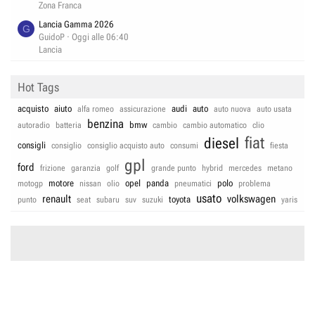
Zona Franca
Lancia Gamma 2026
G
GuidoP
Oggi alle 06:40
Lancia
Hot Tags
acquisto
aiuto
audi
auto
alfa romeo
assicurazione
auto nuova
auto usata
benzina
bmw
autoradio
batteria
cambio
cambio automatico
clio
fiat
diesel
consigli
consiglio
consiglio acquisto auto
consumi
fiesta
gpl
ford
frizione
garanzia
golf
grande punto
hybrid
mercedes
metano
motore
opel
panda
polo
motogp
nissan
olio
pneumatici
problema
usato
renault
volkswagen
toyota
punto
seat
subaru
suv
suzuki
yaris