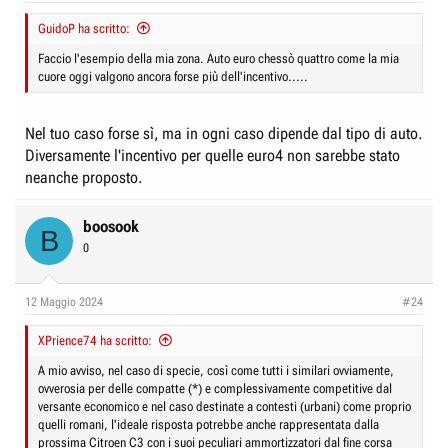
:
GuidoP ha scritto:
Faccio l'esempio della mia zona. Auto euro chessò quattro come la mia
cuore oggi valgono ancora forse più dell'incentivo.....
Nel tuo caso forse sì, ma in ogni caso dipende dal tipo di auto.
Diversamente l'incentivo per quelle euro4 non sarebbe stato
neanche proposto.
boosook
B
0
12 Maggio 2024
#24
XPrience74 ha scritto:
A mio avviso, nel caso di specie, così come tutti i similari ovviamente,
ovverosia per delle compatte (*) e complessivamente competitive dal
versante economico e nel caso destinate a contesti (urbani) come proprio
quelli romani, l'ideale risposta potrebbe anche rappresentata dalla
prossima Citroen C3 con i suoi peculiari ammortizzatori dal fine corsa