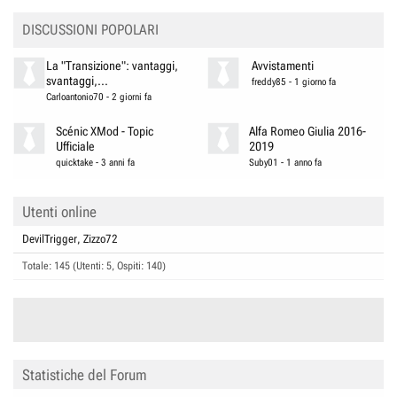
DISCUSSIONI POPOLARI
La "Transizione": vantaggi,
Avvistamenti
svantaggi,...
freddy85
-
1 giorno fa
Carloantonio70
-
2 giorni fa
Scénic XMod - Topic
Alfa Romeo Giulia 2016-
Ufficiale
2019
quicktake
-
3 anni fa
Suby01
-
1 anno fa
Utenti online
DevilTrigger
Zizzo72
Totale: 145 (Utenti: 5, Ospiti: 140)
Statistiche del Forum