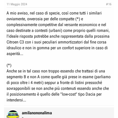
e
n
11 Maggio 2024
#16
D
i
A mio avviso, nel caso di specie, così come tutti i similari
i
z
ovviamente, ovverosia per delle compatte (*) e
s
i
complessivamente competitive dal versante economico e nel
c
o
caso destinate a contesti (urbani) come proprio quelli romani,
u
l'ideale risposta potrebbe anche rappresentata dalla prossima
s
Citroen C3 con i suoi peculiari ammortizzatori dal fine corsa
s
idraulico e non in gomma per un confort superiore in caso di
i
asperità...
o
(*)
n
Anche se in tal caso non troppo essendo che trattasi di una
e
segmento B e non A come quelle già prese in esame (parliamo
di poco oltre i 4 metri) seppur a fronte di listini pressoché
sovrapponibili se non anche più contenuti essendo anche che
il posizionamento è quello delle "low-cost" tipo Dacia per
intendersi...
amilanononalima