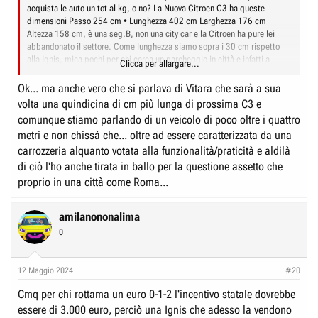
acquista le auto un tot al kg, o no? La Nuova Citroen C3 ha queste
dimensioni Passo 254 cm • Lunghezza 402 cm Larghezza 176 cm
Altezza 158 cm, è una seg.B, non una city car e la Citroen ha pure lei
abbandonato il settore. Come lunghezza siamo sopra i 30 cm rispetto
alla Ignis, mica pochi per chi cerca un parcheggio in città e infatti a
Clicca per allargare...
Roma...
https://auto.everyeye.it/notizie/sm...oma-mercato-usato-city-car-stelle-
Ok... ma anche vero che si parlava di Vitara che sarà a sua
708219.html
volta una quindicina di cm più lunga di prossima C3 e
comunque stiamo parlando di un veicolo di poco oltre i quattro
metri e non chissà che... oltre ad essere caratterizzata da una
carrozzeria alquanto votata alla funzionalità/praticità e aldilà
di ciò l'ho anche tirata in ballo per la questione assetto che
proprio in una città come Roma...
amilanononalima
0
12 Maggio 2024
#20
Cmq per chi rottama un euro 0-1-2 l'incentivo statale dovrebbe
essere di 3.000 euro, perciò una Ignis che adesso la vendono