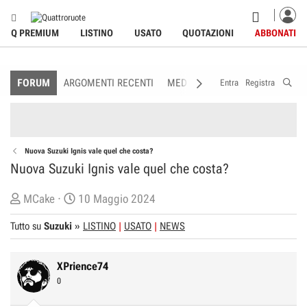
Q PREMIUM
LISTINO
USATO
QUOTAZIONI
ABBONATI
FORUM
ARGOMENTI RECENTI
MEDIA
MEMBRI
REGOLAME
Entra
Registra
Nuova Suzuki Ignis vale quel che costa?
Nuova Suzuki Ignis vale quel che costa?
C
D
MCake
10 Maggio 2024
r
a
Tutto su
Suzuki
»
LISTINO
USATO
NEWS
e
t
a
a
t
d
XPrience74
o
i
0
r
I