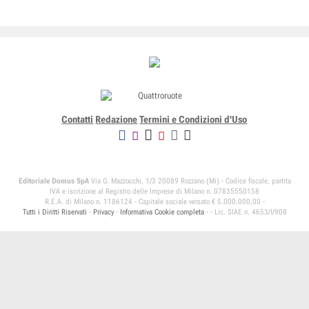
Contatti
Redazione
Termini e Condizioni d'Uso
Editoriale Domus SpA
Via G. Mazzocchi, 1/3 20089 Rozzano (Mi) - Codice fiscale, partita
IVA e iscrizione al Registro delle Imprese di Milano n. 07835550158
R.E.A. di Milano n. 1186124 - Capitale sociale versato € 5.000.000,00 -
Tutti i Diritti Riservati
-
Privacy
-
Informativa Cookie completa
-
- Lic. SIAE n. 4653/I/908