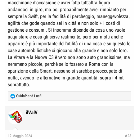
macchinone d'occasione e avrei fatto tutt'altra figura
andandoci in giro, ma poi probabilmente avrei rimpianto per
sempre la Swift, per la facilità di parcheggio, maneggevolezza,
agilità che gode quando sei in città e non solo + i costi di
gestione e consumi. Si insomma dipende da cosa uno vuole
acquistare e cosa gli serve realmente, però per molti anche
apparire è più importante dell'utilità di una cosa e su questo le
case automobilistiche ci giocano alla grande e non solo loro.
La Vitara e la Nuova C3 è vero non sono auto grandissime, ma
nemmeno piccole, perché se lo fossero a Roma con la
sparizione della Smart, nessuno si sarebbe preoccupato di
nulla, avendo le alternative in grande quantità, sopra i 4 mt
soprattutto.
R
GuidoP
and
LucBi
e
a
c
ilValV
t
i
o
n
12 Maggio 2024
#23
s