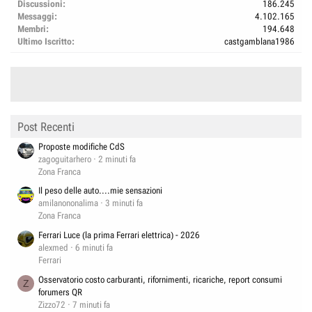
Discussioni
186.245
Messaggi
4.102.165
Membri
194.648
Ultimo Iscritto
castgamblana1986
Post Recenti
Proposte modifiche CdS
zagoguitarhero
2 minuti fa
Zona Franca
Il peso delle auto....mie sensazioni
amilanononalima
3 minuti fa
Zona Franca
Ferrari Luce (la prima Ferrari elettrica) - 2026
alexmed
6 minuti fa
Ferrari
Osservatorio costo carburanti, rifornimenti, ricariche, report consumi
Z
forumers QR
Zizzo72
7 minuti fa