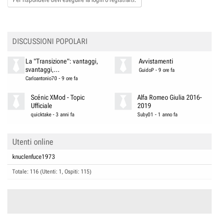
DISCUSSIONI POPOLARI
La "Transizione": vantaggi,
Avvistamenti
svantaggi,...
GuidoP
-
9 ore fa
Carloantonio70
-
9 ore fa
Scénic XMod - Topic
Alfa Romeo Giulia 2016-
Ufficiale
2019
quicktake
-
3 anni fa
Suby01
-
1 anno fa
Utenti online
knuclenfuce1973
Totale: 116 (Utenti: 1, Ospiti: 115)