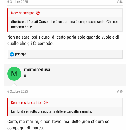
6 Ottobre 2025
#58
s
:
Davz ha scritto:
direttore di Ducati Corse, che è un duro ma è una persona seria. Che non
racconta balle
Non ne sarei osì sicuro, di certo parla solo quando vuole e di
quello che gli fa comodo.
R
principe
e
a
c
momonedusa
M
t
0
i
o
n
6 Ottobre 2025
#59
s
:
Kentauros ha scritto:
La Honda è molto cresciuta, a differenza dalla Yamaha.
Certo, ma marini, e non l'avrei mai detto ,non sfigura coi
compagni di marca.