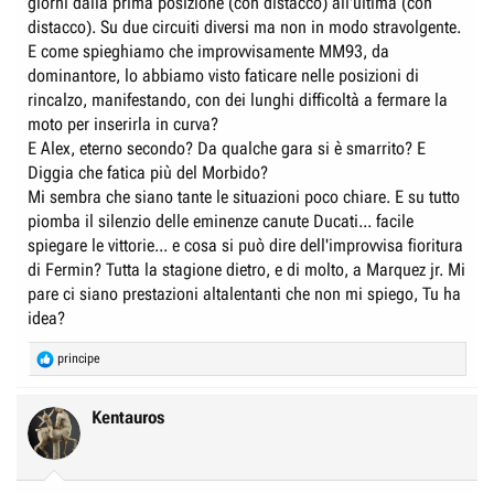
giorni dalla prima posizione (con distacco) all'ultima (con
distacco). Su due circuiti diversi ma non in modo stravolgente.
E come spieghiamo che improvvisamente MM93, da
dominantore, lo abbiamo visto faticare nelle posizioni di
rincalzo, manifestando, con dei lunghi difficoltà a fermare la
moto per inserirla in curva?
E Alex, eterno secondo? Da qualche gara si è smarrito? E
Diggia che fatica più del Morbido?
Mi sembra che siano tante le situazioni poco chiare. E su tutto
piomba il silenzio delle eminenze canute Ducati... facile
spiegare le vittorie... e cosa si può dire dell'improvvisa fioritura
di Fermin? Tutta la stagione dietro, e di molto, a Marquez jr. Mi
pare ci siano prestazioni altalentanti che non mi spiego, Tu ha
idea?
R
principe
e
a
c
Kentauros
t
i
o
n