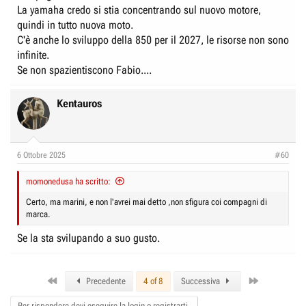
La yamaha credo si stia concentrando sul nuovo motore,
quindi in tutto nuova moto.
C'è anche lo sviluppo della 850 per il 2027, le risorse non sono
infinite.
Se non spazientiscono Fabio....
Kentauros
6 Ottobre 2025
#60
momonedusa ha scritto:
Certo, ma marini, e non l'avrei mai detto ,non sfigura coi compagni di
marca.
Se la sta svilupando a suo gusto.
First
Last
Precedente
4 of 8
Successiva
Per rispondere devi eseguire la login o registrarti.