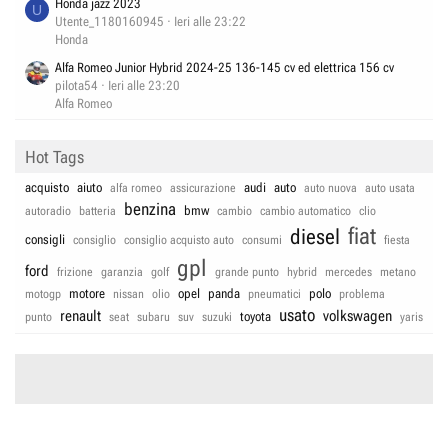
Honda jazz 2023
U
Utente_1180160945
Ieri alle 23:22
Honda
Alfa Romeo Junior Hybrid 2024-25 136-145 cv ed elettrica 156 cv
pilota54
Ieri alle 23:20
Alfa Romeo
Hot Tags
acquisto
aiuto
audi
auto
alfa romeo
assicurazione
auto nuova
auto usata
benzina
bmw
autoradio
batteria
cambio
cambio automatico
clio
fiat
diesel
consigli
consiglio
consiglio acquisto auto
consumi
fiesta
gpl
ford
frizione
garanzia
golf
grande punto
hybrid
mercedes
metano
motore
opel
panda
polo
motogp
nissan
olio
pneumatici
problema
usato
renault
volkswagen
toyota
punto
seat
subaru
suv
suzuki
yaris