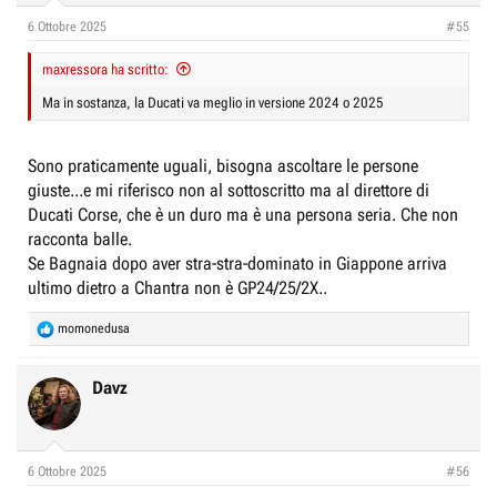
6 Ottobre 2025
#55
maxressora ha scritto:
Ma in sostanza, la Ducati va meglio in versione 2024 o 2025
Sono praticamente uguali, bisogna ascoltare le persone
giuste...e mi riferisco non al sottoscritto ma al direttore di
Ducati Corse, che è un duro ma è una persona seria. Che non
racconta balle.
Se Bagnaia dopo aver stra-stra-dominato in Giappone arriva
ultimo dietro a Chantra non è GP24/25/2X..
R
momonedusa
e
a
c
Davz
t
i
o
n
6 Ottobre 2025
#56
s
: