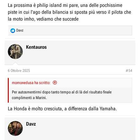
La prossima è philip island mi pare, una delle pochissime
piste in cui l'ago della bilancia si sposta più verso il pilota che
la moto imho, vediamo che succede
R
Davz
e
a
c
Kentauros
t
i
o
n
6 Ottobre 2025
#54
s
:
momonedusa ha scritto:
Per autosmentirmi dopo tanto tempo al di là del risultato finale
complimenti a Marini.
La Honda è molto cresciuta, a differenza dalla Yamaha.
Davz