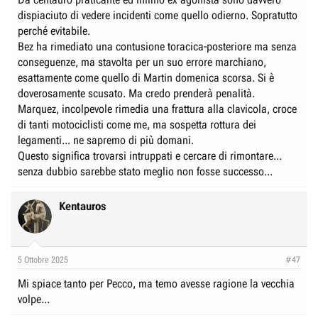
e
n
dispiaciuto di vedere incidenti come quello odierno. Sopratutto
D
i
perché evitabile.
i
z
Bez ha rimediato una contusione toracica-posteriore ma senza
s
i
conseguenze, ma stavolta per un suo errore marchiano,
c
o
esattamente come quello di Martin domenica scorsa. Si è
u
doverosamente scusato. Ma credo prenderà penalità.
s
Marquez, incolpevole rimedia una frattura alla clavicola, croce
di tanti motociclisti come me, ma sospetta rottura dei
s
legamenti... ne sapremo di più domani.
i
Questo significa trovarsi intruppati e cercare di rimontare...
o
senza dubbio sarebbe stato meglio non fosse successo...
n
e
Kentauros
5 Ottobre 2025
#47
Mi spiace tanto per Pecco, ma temo avesse ragione la vecchia
volpe...