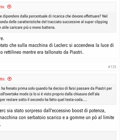
to:
 dipendere dalla percentuale di ricarica che devono effettuare? Nel
onda delle caratteristiche del tracciato successive al super clipping
 utile caricare più o meno batteria.
re.
otato che sulla macchina di Leclerc si accendeva la luce di
no rettilineo mentre era tallonato da Piastri.
#125
tto:
 ha frenato prima solo quando ha deciso di farsi passare da Piastri per
coll’overtake mode (e lo si è visto proprio dalla chiusura dell’ala
 per restare sotto il secondo ha fatto quel testa-coda….
rc sia stato sorpreso dall'eccessivo boost di potenza,
macchina con serbatoio scarico e a gomme un pò al limite
.