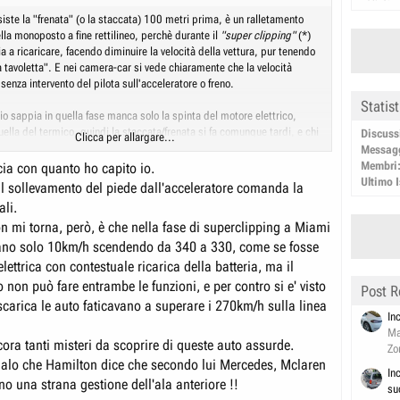
siste la "frenata" (o la staccata) 100 metri prima, è un ralletamento
la monoposto a fine rettilineo, perchè durante il
"super clipping"
(*)
a ricaricare, facendo diminuire la velocità della vettura, pur tenendo
a tavoletta". E nei camera-car si vede chiaramente che la velocità
enza intervento del pilota sull'acceleratore o freno.
Statis
io sappia in quella fase manca solo la spinta del motore elettrico,
ella del termico, quindi la staccata/frenata si fa comunque tardi, e chi
Discuss
Clicca per allargare...
 più bravo di chi la fa prima.
Messag
Membri
ia con quanto ho capito io.
ettrico (MGUK) inverte la sua funzione, smettendo di spingere e
Ultimo I
l sollevamento del piede dall'acceleratore comanda la
atteria, causando un calo di velocità.
ali.
n mi torna, però, è che nella fase di superclipping a Miami
vano solo 10km/h scendendo da 340 a 330, come se fosse
lettrica con contestuale ricarica della batteria, ma il
o non può fare entrambe le funzioni, e per contro si e' visto
Post R
scarica le auto faticavano a superare i 270km/h sulla linea
In
Ma
ncora tanti misteri da scoprire di queste auto assurde.
Zo
gnalo che Hamilton dice che secondo lui Mercedes, Mclaren
In
o una strana gestione dell'ala anteriore !!
su