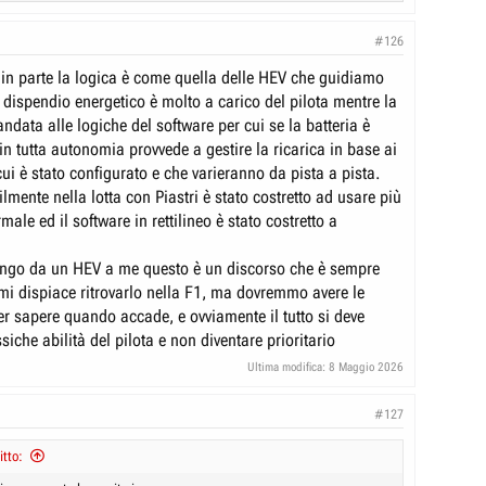
#126
in parte la logica è come quella delle HEV che guidiamo
, il dispendio energetico è molto a carico del pilota mentre la
ndata alle logiche del software per cui se la batteria è
in tutta autonomia provvede a gestire la ricarica in base ai
ui è stato configurato e che varieranno da pista a pista.
lmente nella lotta con Piastri è stato costretto ad usare più
male ed il software in rettilineo è stato costretto a
engo da un HEV a me questo è un discorso che è sempre
 mi dispiace ritrovarlo nella F1, ma dovremmo avere le
er sapere quando accade, e ovviamente il tutto si deve
ssiche abilità del pilota e non diventare prioritario
Ultima modifica:
8 Maggio 2026
#127
itto: