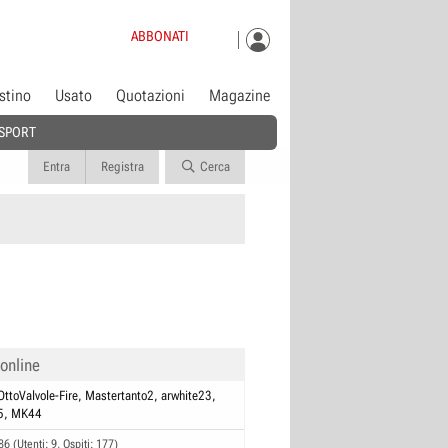
ABBONATI
istino
Usato
Quotazioni
Magazine
SPORT
Entra
Registra
Cerca
 online
OttoValvole-Fire
Mastertanto2
arwhite23
5
MK44
86 (Utenti: 9, Ospiti: 177)