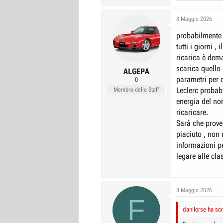
e
a
c
8 Maggio 2026
t
probabilmente 
i
o
tutti i giorni 
n
ricarica è dema
s
scarica quello 
:
ALGEPA
parametri per c
0
Leclerc probabi
Membro dello Staff
energia del nor
ricaricare.
Sarà che prov
piaciuto , non
informazioni p
legare alle cla
8 Maggio 2026
F
danilorse ha scr