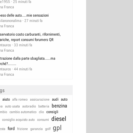
e1955
25 minuti fa
na Franca
 peso delle auto....mie sensazioni
ilanononalima
27 minuti fa
na Franca
servatorio costo carburanti, rifornimenti,
cariche, report consumi forumers QR
ntauros
33 minuti fa
na Franca
 trazione dalla parte sbagliata.....ma
rchè?.......
ntauros
44 minuti fa
na Franca
ags
aiuto
audi
auto
alfa romeo
assicurazione
benzina
va
auto usata
autoradio
batteria
consigli
ambio
cambio automatico
clio
diesel
consiglio acquisto auto
consumi
gpl
ford
iesta
frizione
garanzia
golf