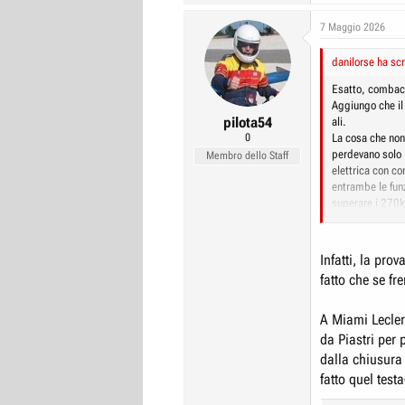
7 Maggio 2026
danilorse ha scr
Esatto, combaci
Aggiungo che il
pilota54
ali.
0
La cosa che non 
perdevano solo
Membro dello Staff
elettrica con co
entrambe le funz
superare i 270k
..... ci sono an
Tra l'altro seg
hanno una strana
Infatti, la pro
fatto che se fr
A Miami Lecler
da Piastri per 
dalla chiusura 
fatto quel tes