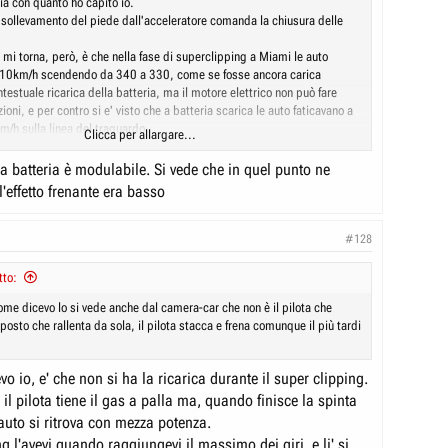
a con quanto ho capito io.
 sollevamento del piede dall'acceleratore comanda la chiusura delle
mi torna, però, è che nella fase di superclipping a Miami le auto
 10km/h scendendo da 340 a 330, come se fosse ancora carica
ntestuale ricarica della batteria, ma il motore elettrico non può fare
ioni, e per contro si e' visto che a batteria scarica le auto faticavano a
m/h sulla linea del traguardo.
Clicca per allargare...
cora tanti misteri da scoprire di queste auto assurde.
nalo che Hamilton dice che secondo lui Mercedes, Mclaren e Red Bull
la batteria è modulabile. Si vede che in quel punto ne
 gestione dell'ala anteriore !!
l'effetto frenante era basso
#128
tto:
come dicevo lo si vede anche dal camera-car che non è il pilota che
posto che rallenta da sola, il pilota stacca e frena comunque il più tardi
vo io, e' che non si ha la ricarica durante il super clipping.
l pilota tiene il gas a palla ma, quando finisce la spinta
l'auto si ritrova con mezza potenza.
ng l'avevi quando raggiungevi il massimo dei giri, e li' si