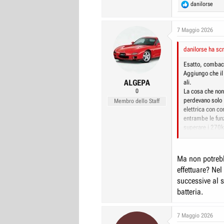
R
danilorse
e
a
c
7 Maggio 2026
t
i
danilorse ha scr
o
n
Esatto, combaci
s
Aggiungo che il
:
ALGEPA
ali.
0
La cosa che non 
perdevano solo
Membro dello Staff
elettrica con co
entrambe le funz
superare i 270k
..... ci sono an
Tra l'altro seg
hanno una strana
Ma non potrebb
effettuare? Nel
successive al 
batteria.
7 Maggio 2026