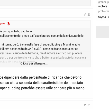
grande p
motore
problem
#123
toyota
itto:
a con quanto ho capito io.
 sollevamento del piede dall'acceleratore comanda la chiusura delle
mi torna, però, è che nella fase di superclipping a Miami le auto
 10km/h scendendo da 340 a 330, come se fosse ancora carica
ntestuale ricarica della batteria, ma il motore elettrico non può fare
ioni, e per contro si e' visto che a batteria scarica le auto faticavano a
m/h sulla linea del traguardo.
Clicca per allargare...
cora tanti misteri da scoprire di queste auto assurde.
nalo che Hamilton dice che secondo lui Mercedes, Mclaren e Red Bull
 gestione dell'ala anteriore !!
e dipendere dalla percentuale di ricarica che devono
 senso che a seconda delle caratteristiche del tracciato
super clipping potrebbe essere utile caricare più o meno
#124