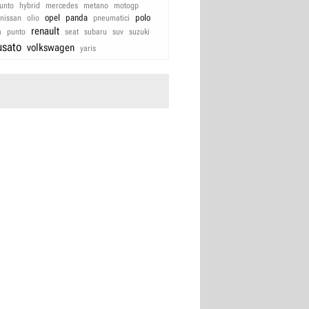
unto
hybrid
mercedes
metano
motogp
opel
panda
polo
nissan
olio
pneumatici
renault
a
punto
seat
subaru
suv
suzuki
usato
volkswagen
yaris