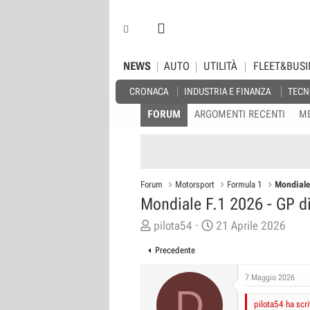
NEWS
AUTO
UTILITÀ
FLEET&BUSI
CRONACA
INDUSTRIA E FINANZA
TECN
FORUM
ARGOMENTI RECENTI
M
Forum
Motorsport
Formula 1
Mondiale
Mondiale F.1 2026 - GP d
C
D
pilota54
21 Aprile 2026
r
a
Precedente
e
t
a
a
7 Maggio 2026
D
t
d
pilota54 ha scri
o
i