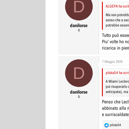
D
ALGEPA ha scrit
Ma non potrebbe
senso che a sec
danilorse
potrebbe essere
0
Tutto può esse
Piu' volte ho n
ricarica in pie
7 Maggio 2026
D
pilota54 ha scri
A Miami Leclerc
poi risuperarlo 
danilorse
anticipata), ma
0
Penso che Lecle
abbinato alla 
e surriscaldate
R
pilota54