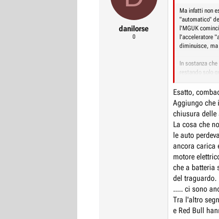
r
I
Ma infatti non e
"automatico" del
e
n
danilorse
l'MGUK comincia 
D
i
0
l'acceleratore "
i
z
diminuisce, ma s
s
i
In sostanza che 
c
o
restando solo qu
u
la fa dopo resta
s
Esatto, combac
(*) Il motore el
Aggiungo che i
s
ricaricando la b
chiusura delle 
i
La cosa che no
o
le auto perde
n
ancora carica e
e
motore elettric
che a batteria 
del traguardo.
..... ci sono a
Tra l'altro se
e Red Bull hann