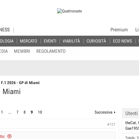
NESS
Premium
L
OLOGIA
MERCATO
EVENTI
VIABILITÀ
CURIOSITÀ
ECO NEWS
EDIA
MEMBRI
REGOLAMENTO
 F.1 2026 - GP di Miami
i Miami
1
…
7
8
9
10
Successiva
Utenti
theCat
#121
Gae195
tto:
Totale: 1