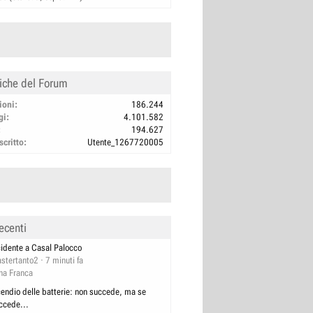
tiche del Forum
ioni
186.244
gi
4.101.582
194.627
scritto
Utente_1267720005
ecenti
cidente a Casal Palocco
stertanto2
7 minuti fa
na Franca
cendio delle batterie: non succede, ma se
ccede...