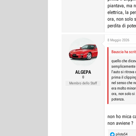
piantava, ma n
elettrica, la p
ora, non solo s
perdita di pote
8 Maggio 2026
Bauscia ha scrit
quello che dicev
semplicemente il
ALGEPA
l'auto si ritrov
0
prima il clippin
nel senso che no
Membro dello Staff
era molto minor
ora, non solo si
potenza.
non ho mica cap
non avviene ?
R
pilota54