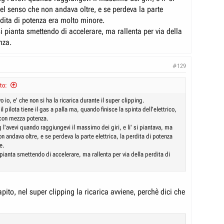
el senso che non andava oltre, e se perdeva la parte
erdita di potenza era molto minore.
i pianta smettendo di accelerare, ma rallenta per via della
nza.
#129
to:
o io, e' che non si ha la ricarica durante il super clipping.
 pilota tiene il gas a palla ma, quando finisce la spinta dell'elettrico,
a con mezza potenza.
g l'avevi quando raggiungevi il massimo dei giri, e li' si piantava, ma
n andava oltre, e se perdeva la parte elettrica, la perdita di potenza
e.
 pianta smettendo di accelerare, ma rallenta per via della perdita di
ito, nel super clipping la ricarica avviene, perchè dici che