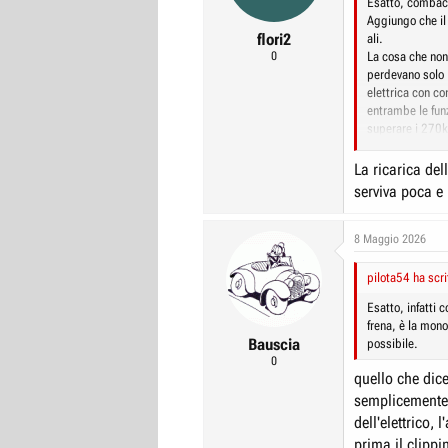
Esatto, combaci
Aggiungo che il
flori2
ali.
0
La cosa che non 
perdevano solo
elettrica con co
entrambe le funz
superare i 270k
..... ci sono an
Tra l'altro seg
La ricarica del
hanno una strana
serviva poca e 
8 Maggio 2026
pilota54 ha scri
Esatto, infatti 
frena, è la mono
Bauscia
possibile.
0
quello che dice
semplicemente i
dell'elettrico, 
prima il clippi