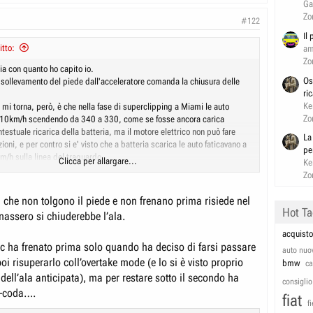
Ga
Zo
#122
Il
itto:
am
Zo
a con quanto ho capito io.
Os
 sollevamento del piede dall'acceleratore comanda la chiusura delle
ri
Ke
mi torna, però, è che nella fase di superclipping a Miami le auto
Zo
 10km/h scendendo da 340 a 330, come se fosse ancora carica
ntestuale ricarica della batteria, ma il motore elettrico non può fare
La
ioni, e per contro si e' visto che a batteria scarica le auto faticavano a
pe
m/h sulla linea del traguardo.
Clicca per allargare...
Ke
cora tanti misteri da scoprire di queste auto assurde.
Zo
nalo che Hamilton dice che secondo lui Mercedes, Mclaren e Red Bull
 gestione dell'ala anteriore !!
va che non tolgono il piede e non frenano prima risiede nel
Hot T
enassero si chiuderebbe l’ala.
acquisto
c ha frenato prima solo quando ha deciso di farsi passare
auto nuo
poi risuperarlo coll’overtake mode (e lo si è visto proprio
bmw
c
dell’ala anticipata), ma per restare sotto il secondo ha
consiglio
ta-coda….
fiat
f