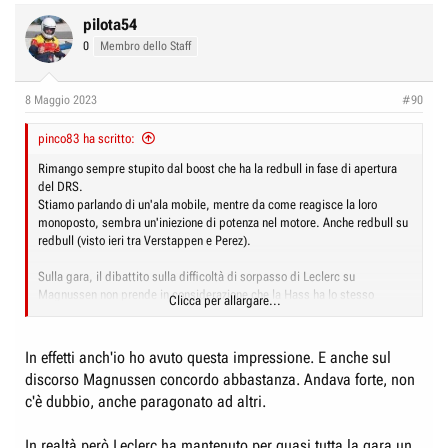
pilota54
0
Membro dello Staff
8 Maggio 2023
#90
pinco83 ha scritto:
Rimango sempre stupito dal boost che ha la redbull in fase di apertura
del DRS.
Stiamo parlando di un'ala mobile, mentre da come reagisce la loro
monoposto, sembra un'iniezione di potenza nel motore. Anche redbull su
redbull (visto ieri tra Verstappen e Perez).
Sulla gara, il dibattito sulla difficoltà di sorpasso di Leclerc su
Magnussen non prende in considerazione che la Hass ha lo stesso
Clicca per allargare...
motore della Ferrari, e anche un ottimo tecnico (Stella). In più Magnussen
aveva anch'esso il DRS utilizzabile.
In effetti anch'io ho avuto questa impressione. E anche sul
Poi ieri ho visto molta più fatica in Leclerc che in Sainz
.
discorso Magnussen concordo abbastanza. Andava forte, non
c'è dubbio, anche paragonato ad altri.
In realtà però Leclerc ha mantenuto per quasi tutta la gara un