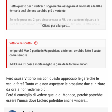
Detto questo per divertirsi bisognerebbe assegnare il mondiale alla RB e
fermarla così almeno sarebbe più divertente.
Se nelle prossime 2 gare vince ancora la RB, per quanto mi riguarda le
gare le guarderò registrate solo se non vincono i lattinari, le altre non le
Clicca per allargare...
guarderò neppure.
Vittorio ha scritto:
Ieri perché Max è partito in 9a posizione altrimenti avrebbe fatto il vuoto
come sempre
IMHO una F1 così è morta meglio le gare delle formule minori.
Però scusa Vittorio ma con questo approccio le gare che le
vedi a fare? Tanto vale non aspettare le prossime due e iniziare
da ora a non vederne più...
Però ti consiglio di vedere quella di Monaco, perchè potrebbe
essere l'unica dove Leclerc potrebbe anche vincere...