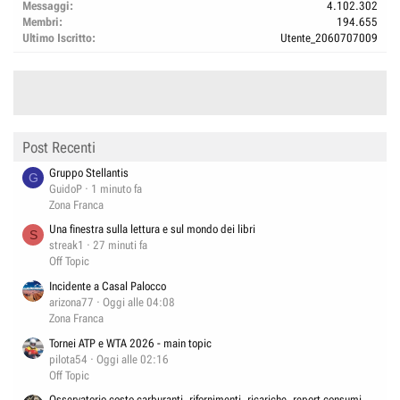
Messaggi
4.102.302
Membri
194.655
Ultimo Iscritto
Utente_2060707009
Post Recenti
Gruppo Stellantis
G
GuidoP
1 minuto fa
Zona Franca
Una finestra sulla lettura e sul mondo dei libri
S
streak1
27 minuti fa
Off Topic
Incidente a Casal Palocco
arizona77
Oggi alle 04:08
Zona Franca
Tornei ATP e WTA 2026 - main topic
pilota54
Oggi alle 02:16
Off Topic
Osservatorio costo carburanti, rifornimenti, ricariche, report consumi