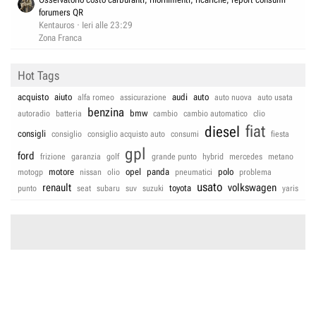
forumers QR
Kentauros
Ieri alle 23:29
Zona Franca
Hot Tags
acquisto
aiuto
audi
auto
alfa romeo
assicurazione
auto nuova
auto usata
benzina
bmw
autoradio
batteria
cambio
cambio automatico
clio
fiat
diesel
consigli
consiglio
consiglio acquisto auto
consumi
fiesta
gpl
ford
frizione
garanzia
golf
grande punto
hybrid
mercedes
metano
motore
opel
panda
polo
motogp
nissan
olio
pneumatici
problema
usato
renault
volkswagen
toyota
punto
seat
subaru
suv
suzuki
yaris