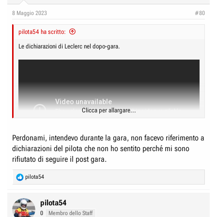
8 Maggio 2023
#80
pilota54 ha scritto:
Le dichiarazioni di Leclerc nel dopo-gara.
Clicca per allargare...
Perdonami, intendevo durante la gara, non facevo riferimento a
dichiarazioni del pilota che non ho sentito perché mi sono
rifiutato di seguire il post gara.
R
pilota54
e
a
c
pilota54
t
0
Membro dello Staff