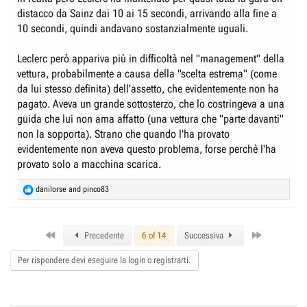
distacco da Sainz dai 10 ai 15 secondi, arrivando alla fine a
10 secondi, quindi andavano sostanzialmente uguali.
Leclerc però appariva più in difficoltà nel "management" della
vettura, probabilmente a causa della "scelta estrema" (come
da lui stesso definita) dell'assetto, che evidentemente non ha
pagato. Aveva un grande sottosterzo, che lo costringeva a una
guida che lui non ama affatto (una vettura che "parte davanti"
non la sopporta). Strano che quando l'ha provato
evidentemente non aveva questo problema, forse perchè l'ha
provato solo a macchina scarica.
R
danilorse
and
pinco83
e
a
c
First
Last
t
Precedente
6 of 14
Successiva
i
o
Per rispondere devi eseguire la login o registrarti.
n
s
: