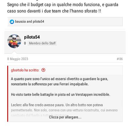
Segno che il budget cap in qualche modo funziona, e guarda
Un'ultima annotazione:
i dati sul pubblico della F1 dicono che il 40% è formato da donne e un
caso sono davanti i due team che l'hanno sforato !!
terzo complessivamente segue la F1 da meno di quattro anni.
Per loro i nostri miti degli anni '80 e '90 ma anche '00 sono come le foto
R
bauscia
and
pilota54
dei nonni e dei bisnonni appese alle pareti.
e
a
c
pilota54
t
0
Membro dello Staff
i
o
n
8 Maggio 2023
#86
s
:
gbortolo ha scritto:
A quanto pare sono l'unico ad essersi divertito a guardare la gara,
nonostante la sofferenza per una Ferrari impalpabile.
Ho visto tante belle battaglie in pista ed un Verstappen incredibile.
Leclerc alla fine credo avesse paura. Un altro botto non poteva
permetterselo. Non solo, correva con una vettura ricostruita, cui avevano
cambiato dal fondo a tutto il retrotreno.
Clicca per allargare...
Un paio di giri di verifica prima della gara non aiutano a prendere fiducia.
Se l'è dovuta ricostruire in gara ... senza rete.