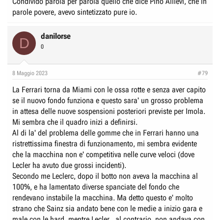
Condivido parola per parola quello che dice Pino Allievi, che in
parole povere, avevo sintetizzato pure io.
danilorse
D
0
8 Maggio 2023
#79
La Ferrari torna da Miami con le ossa rotte e senza aver capito
se il nuovo fondo funziona e questo sara' un grosso problema
in attesa delle nuove sospensioni posteriori previste per Imola.
Mi sembra che il quadro inizi a definirsi.
Al di la' del problema delle gomme che in Ferrari hanno una
ristrettissima finestra di funzionamento, mi sembra evidente
che la macchina non e' competitiva nelle curve veloci (dove
Lecler ha avuto due grossi incidenti).
Secondo me Leclerc, dopo il botto non aveva la macchina al
100%, e ha lamentato diverse spanciate del fondo che
rendevano instabile la macchina. Ma detto questo e' molto
strano che Sainz sia andato bene con le medie a inizio gara e
male con le hard, mentre Lecler , al contrario, non andava con