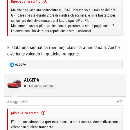
Ripeps53 ha scritto:
e
n
D
i
Ma che pagliacciata hanno fatto in USA? Ho visto solo 1 minuto del pre-
GP, pare che sia durato 2 ore di insulse chiacchere, è mi è bastato per
i
z
cancellare definitivamente per il futuro ogni GP di F1.
s
i
Ma come possono piloti professionisti prestarsi a simili pagliacciate?
c
o
La corsa non l'ho vista per repulsione a simili obbrobri.
u
s
E' stata una simpatica (per me), classica americanata. Anche
s
divertente volendo in qualche frangente.
i
R
o
ALGEPA
e
n
a
e
c
ALGEPA
t
0
Membro dello Staff
i
o
n
8 Maggio 2023
#77
s
:
pilota54 ha scritto:
E' stata una simpatica (per me), classica americanata. Anche divertente
volendo in qualche frangente.