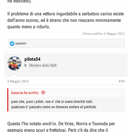
ha staccato).
Il problema di una vettura inguidabile a serbatoio carico esiste
dall'anno scorso, ed è strano che non riescano minimamente
quanto meno a ridurlo.
Ultima modifica:
8 Maggio 2023
R
cuorern
e
a
c
pilota54
t
0
Membro dello Staff
i
o
n
8 Maggio 2023
#84
s
:
bauscia ha scritto:
pare che, pure i piloti, non e' che si siano divertiti tutti.
qualcuno e' passato come se dovesse andare al patibolo
Questo l'ho notato anch'io. De Vries, Norris e Tsunoda per
esempio erano scuri e frettolosi. Però c'è da dire che il