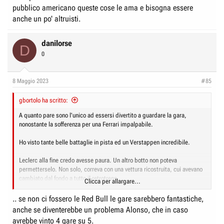
pubblico americano queste cose le ama e bisogna essere
anche un po' altruisti.
danilorse
D
0
8 Maggio 2023
#85
gbortolo ha scritto:
A quanto pare sono l'unico ad essersi divertito a guardare la gara,
nonostante la sofferenza per una Ferrari impalpabile.
Ho visto tante belle battaglie in pista ed un Verstappen incredibile.
Leclerc alla fine credo avesse paura. Un altro botto non poteva
permetterselo. Non solo, correva con una vettura ricostruita, cui avevano
cambiato dal fondo a tutto il retrotreno.
Clicca per allargare...
Un paio di giri di verifica prima della gara non aiutano a prendere fiducia.
Se l'è dovuta ricostruire in gara ... senza rete.
.. se non ci fossero le Red Bull le gare sarebbero fantastiche,
Mi dicono fosse anche dolorante al collo perché la botta di sabato è stata
anche se diventerebbe un problema Alonso, che in caso
importante.
avrebbe vinto 4 gare su 5.