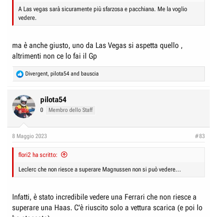
A Las vegas sarà sicuramente più sfarzosa e pacchiana. Me la voglio
vedere.
ma è anche giusto, uno da Las Vegas si aspetta quello ,
altrimenti non ce lo fai il Gp
R
Divergent
,
pilota54
and
bauscia
e
a
c
pilota54
t
0
Membro dello Staff
i
o
n
8 Maggio 2023
#83
s
:
flori2 ha scritto:
Leclerc che non riesce a superare Magnussen non si può vedere...
Infatti, è stato incredibile vedere una Ferrari che non riesce a
superare una Haas. C'è riuscito solo a vettura scarica (e poi lo