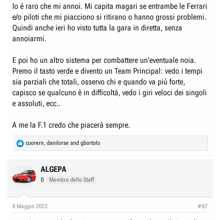
Mi dicono fosse anche dolorante al collo perché la botta di sabato è stata
Io è raro che mi annoi. Mi capita magari se entrambe le Ferrari
importante.
e/o piloti che mi piacciono si ritirano o hanno grossi problemi.
Quindi anche ieri ho visto tutta la gara in diretta, senza
Un'ultima annotazione:
i dati sul pubblico della F1 dicono che il 40% è formato da donne e un
annoiarmi.
terzo complessivamente segue la F1 da meno di quattro anni.
Per loro i nostri miti degli anni '80 e '90 ma anche '00 sono come le foto
E poi ho un altro sistema per combattere un'eventuale noia.
dei nonni e dei bisnonni appese alle pareti.
Premo il tasto verde e divento un Team Principal: vedo i tempi
sia parziali che totali, osservo chi e quando va più forte,
capisco se qualcuno è in difficoltà, vedo i giri veloci dei singoli
e assoluti, ecc..
A me la F.1 credo che piacerà sempre.
R
cuorern
,
danilorse
and
gbortolo
e
a
c
ALGEPA
t
0
Membro dello Staff
i
o
n
8 Maggio 2023
#87
s
: