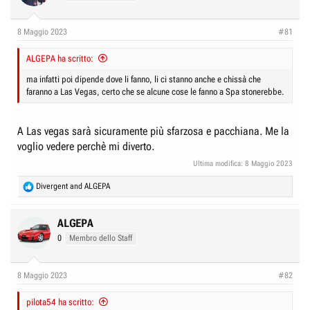
i
o
n
8 Maggio 2023
#81
s
:
ALGEPA ha scritto:
ma infatti poi dipende dove li fanno, li ci stanno anche e chissà che
faranno a Las Vegas, certo che se alcune cose le fanno a Spa stonerebbe.
A Las vegas sarà sicuramente più sfarzosa e pacchiana. Me la
voglio vedere perchè mi diverto.
Ultima modifica:
8 Maggio 2023
R
Divergent
and
ALGEPA
e
a
c
ALGEPA
t
0
Membro dello Staff
i
o
n
8 Maggio 2023
#82
s
:
pilota54 ha scritto: