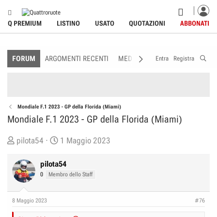
Q PREMIUM
LISTINO
USATO
QUOTAZIONI
ABBONATI
FORUM
ARGOMENTI RECENTI
MEDIA
MEMBRI
REGOLAME
Entra
Registra
Mondiale F.1 2023 - GP della Florida (Miami)
Mondiale F.1 2023 - GP della Florida (Miami)
C
D
pilota54
1 Maggio 2023
r
a
e
t
pilota54
a
a
0
Membro dello Staff
t
d
o
i
8 Maggio 2023
#76
r
I