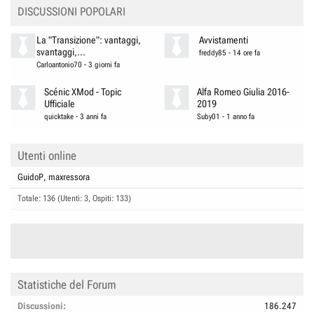
DISCUSSIONI POPOLARI
La "Transizione": vantaggi,
Avvistamenti
svantaggi,...
freddy85
-
14 ore fa
Carloantonio70
-
3 giorni fa
Scénic XMod - Topic
Alfa Romeo Giulia 2016-
Ufficiale
2019
quicktake
-
3 anni fa
Suby01
-
1 anno fa
Utenti online
GuidoP
maxressora
Totale: 136 (Utenti: 3, Ospiti: 133)
Statistiche del Forum
Discussioni
186.247