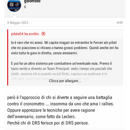
gbortolo
0
8 Maggio 2023
#89
pilota54 ha scritto:
Io è raro che mi annoi. Mi capita magari se entrambe le Ferrari e/o piloti
che mi piacciono si ritirano o hanno grossi problemi. Quindi anche ieri ho
visto tutta la gara in diretta, senza annoiarmi.
E poi ho un altro sistema per combattere un'eventuale noia. Premo il
tasto verde e divento un Team Principal: vedo i tempi sia parziali che
totali, osservo chi e quando va più forte, capisco se qualcuno è in
difficoltà, vedo i giri veloci dei singoli e assoluti, ecc..
Clicca per allargare...
A me la F.1 credo che piacerà sempre.
però è l'approccio di chi si diverte a seguire una battaglia
contro il cronometro ... insomma da uno che ama i rallies.
Oppure apprezzare le tecniche per avere ragione
dell'avversario, come fatto da Leclerc.
Perché chi di DRS ferisce poi di DRS perisce.