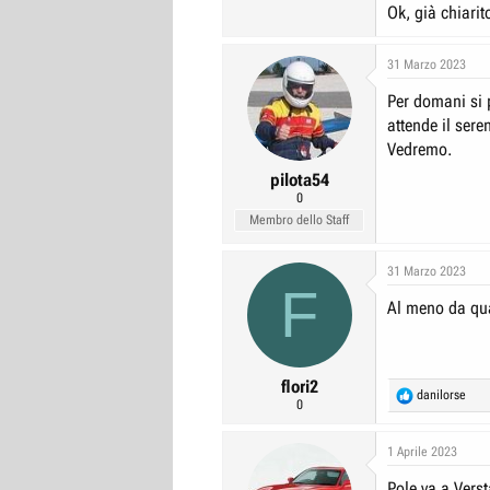
Ok, già chiarit
31 Marzo 2023
Per domani si 
attende il sere
Vedremo.
pilota54
0
Membro dello Staff
31 Marzo 2023
F
Al meno da qua
flori2
R
danilorse
0
e
a
c
1 Aprile 2023
t
Pole va a Vers
i