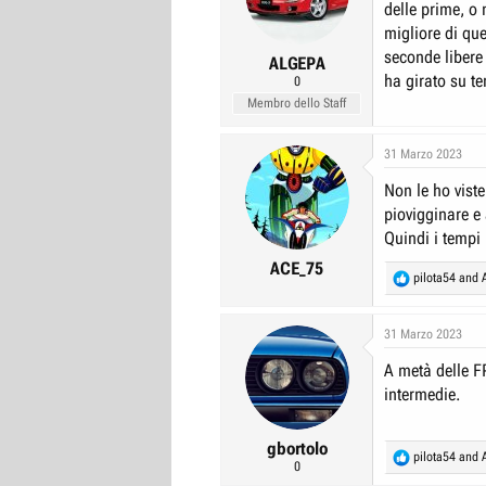
delle prime, o
r
I
migliore di que
e
n
seconde libere 
ALGEPA
D
i
ha girato su te
0
i
z
Membro dello Staff
s
i
c
o
31 Marzo 2023
u
Non le ho vist
s
piovigginare e 
s
Quindi i tempi
i
ACE_75
R
pilota54
and
o
e
n
a
e
c
31 Marzo 2023
t
A metà delle FP
i
o
intermedie.
n
s
:
gbortolo
R
pilota54
and
0
e