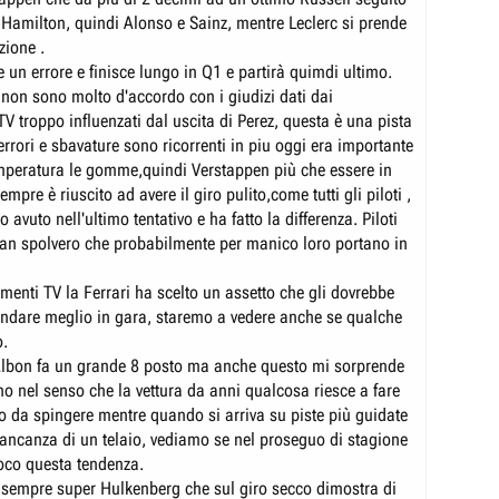
amilton, quindi Alonso e Sainz, mentre Leclerc si prende
zione .
 un errore e finisce lungo in Q1 e partirà quimdi ultimo.
 non sono molto d'accordo con i giudizi dati dai
V troppo influenzati dal uscita di Perez, questa è una pista
rrori e sbavature sono ricorrenti in piu oggi era importante
peratura le gomme,quindi Verstappen più che essere in
empre è riuscito ad avere il giro pulito,come tutti gli piloti ,
 avuto nell'ultimo tentativo e ha fatto la differenza. Piloti
an spolvero che probabilmente per manico loro portano in
menti TV la Ferrari ha scelto un assetto che gli dovrebbe
andare meglio in gara, staremo a vedere anche se qualche
o.
Albon fa un grande 8 posto ma anche questo mi sorprende
o nel senso che la vettura da anni qualcosa riesce a fare
o da spingere mentre quando si arriva su piste più guidate
mancanza di un telaio, vediamo se nel proseguo di stagione
oco questa tendenza.
 sempre super Hulkenberg che sul giro secco dimostra di