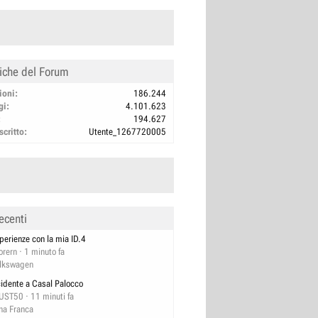
tiche del Forum
ioni
186.244
gi
4.101.623
194.627
scritto
Utente_1267720005
ecenti
perienze con la mia ID.4
orern
1 minuto fa
lkswagen
cidente a Casal Palocco
UST50
11 minuti fa
na Franca