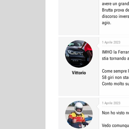
avere un gran
Brutta prova de
discorso invers
agio.
1 Aprile 2023
IMHO la Ferrar
stia tornando a
Come sempre lo
Vittorio
58 giri non st
Conto molto s
1 Aprile 2023
Non ho visto nu
Vedo comunque 