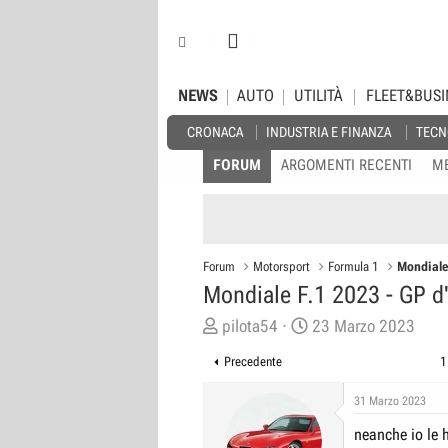
NEWS
AUTO
UTILITÀ
FLEET&BUSI
CRONACA
INDUSTRIA E FINANZA
TECN
FORUM
ARGOMENTI RECENTI
M
Forum
Motorsport
Formula 1
Mondiale 
Mondiale F.1 2023 - GP d'
C
D
pilota54
23 Marzo 2023
r
a
Precedente
1
e
t
a
a
31 Marzo 2023
t
d
neanche io le h
o
i