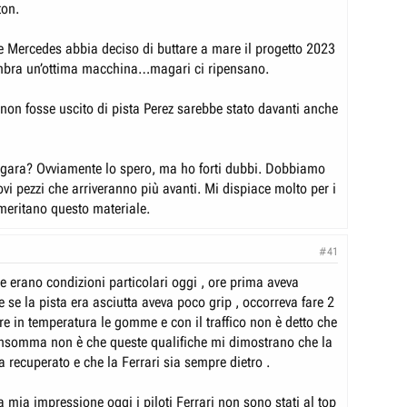
ton.
e Mercedes abbia deciso di buttare a mare il progetto 2023
mbra un’ottima macchina…magari ci ripensano.
non fosse uscito di pista Perez sarebbe stato davanti anche
in gara? Ovviamente lo spero, ma ho forti dubbi. Dobbiamo
vi pezzi che arriveranno più avanti. Mi dispiace molto per i
 meritano questo materiale.
#41
e erano condizioni particolari oggi , ore prima aveva
 se la pista era asciutta aveva poco grip , occorreva fare 2
re in temperatura le gomme e con il traffico non è detto che
, insomma non è che queste qualifiche mi dimostrano che la
 recuperato e che la Ferrari sia sempre dietro .
 mia impressione oggi i piloti Ferrari non sono stati al top