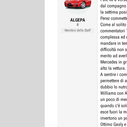
o
dal compagno H
n
la settima posi
s
Perez commette
:
ALGEPA
Come al solito
0
commentatori T
Membro dello Staff
complessa ed e
mandare in tem
difficoltà non s
merito ad averlo
Mercedes in gr
alto la vettura.
A sentire i com
permettere di 
dubbio lo nutr
Williams con 
un poco di men
quando c'è sol
esce fuori la 
invertono un p
Ottimo Gasly e