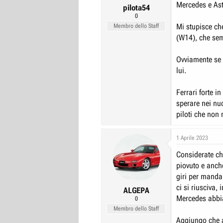
Mercedes e As
pilota54
0
Mi stupisce ch
Membro dello Staff
(W14), che se
Ovviamente se 
lui.
Ferrari forte 
sperare nei nuo
piloti che non
1 Aprile 2023
Considerate ch
piovuto e anche
giri per manda
ci si riusciva
ALGEPA
Mercedes abbia
0
Membro dello Staff
Aggiungo che a