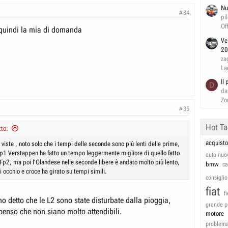
Nu
#34
pi
Of
a quindi la mia di domanda
Ve
20
za
La
Il
D
da
Zo
#35
Hot T
to:
acquisto
 viste , noto solo che i tempi delle seconde sono più lenti delle prime,
Fp1 Verstappen ha fatto un tempo leggermente migliore di quello fatto
auto nuo
 Fp2, ma poi l'Olandese nelle seconde libere è andato molto più lento,
bmw
c
i occhio e croce ha girato su tempi simili.
consiglio
fiat
f
o detto che le L2 sono state disturbate dalla pioggia,
grande p
 penso che non siano molto attendibili.
motore
problem