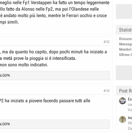
 meglio nelle Fp1 Verstappen ha fatto un tempo leggermente
llo fatto da Alonso nelle Fp2, ma poi l'Olandese nelle
è andato molto più lento, mentre le Ferrari occhio e croce
mpi simili.
Statis
Discuss
#32
Messag
Membri
e, ma da quanto ho capito, dopo pochi minuti ha iniziato a
Ultimo I
a metà prove la pioggia si è intensificata.
 non sono molto indicativi.
ALGEPA
Post R
#33
Es
2 ha iniziato a piovere facendo passare tutti alle
cu
Vo
In
FA
ALGEPA
Zo