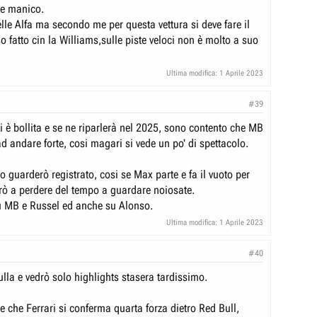
de manico.
lle Alfa ma secondo me per questa vettura si deve fare il
o fatto cin la Williams,sulle piste veloci non è molto a suo
Ultima modifica:
1 Aprile 2023
#39
i è bollita e se ne riparlerà nel 2025, sono contento che MB
d andare forte, cosi magari si vede un po' di spettacolo.
 guarderò registrato, cosi se Max parte e fa il vuoto per
arò a perdere del tempo a guardare noiosate.
u MB e Russel ed anche su Alonso.
Ultima modifica:
1 Aprile 2023
#40
lla e vedrò solo highlights stasera tardissimo.
che Ferrari si conferma quarta forza dietro Red Bull,