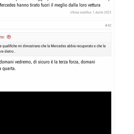
ercedes hanno tirato fuori il meglio dalla loro vettura
Ultima modifica:
1 Aprile 2023
#42
to:
e qualifiche mi dimostrano che la Mercedes abbia recuperato e che la
re dietro .
domani vedremo, di sicuro è la terza forza, domani
a quarta.