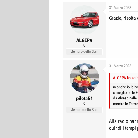
a
c
31 Marzo 2023
t
Grazie, risolt
i
o
n
s
:
ALGEPA
0
Membro dello Staff
31 Marzo 2023
ALGEPA ha scrit
neanche io le ho
o meglio nelle 
pilota54
da Alonso nelle
0
mentre le Ferrar
Membro dello Staff
Alla radio hann
quindi i tempi