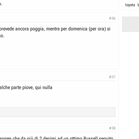
o.
toyota
#36
prevede ancora poggia, mentre per domenica (per ora) si
no.
#37
lche parte piove, qui nulla
#38
tappen che da più di 2 decimi ad un ottimo Russell seguito