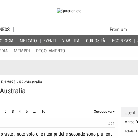
NESS
Premium
L
OLOGIA
MERCATO
EVENTI
VIABILITÀ
CURIOSITÀ
ECO NEWS
EDIA
MEMBRI
REGOLAMENTO
F.1 2023 - GP d'Australia
Australia
2
3
4
5
…
16
Successiva
Utenti
Marco Fr
#31
Totale: 1
o viste , noto solo che i tempi delle seconde sono più lenti