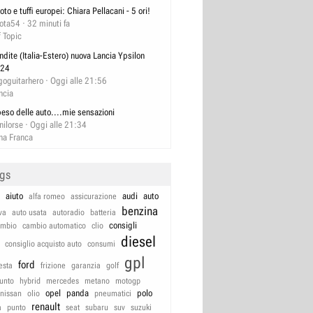
oto e tuffi europei: Chiara Pellacani - 5 ori!
lota54
32 minuti fa
f Topic
ndite (Italia-Estero) nuova Lancia Ypsilon
24
goguitarhero
Oggi alle 21:56
ncia
 peso delle auto....mie sensazioni
nilorse
Oggi alle 21:34
na Franca
ags
aiuto
audi
auto
alfa romeo
assicurazione
benzina
va
auto usata
autoradio
batteria
consigli
ambio
cambio automatico
clio
diesel
consiglio acquisto auto
consumi
gpl
ford
iesta
frizione
garanzia
golf
unto
hybrid
mercedes
metano
motogp
opel
panda
polo
nissan
olio
pneumatici
renault
a
punto
seat
subaru
suv
suzuki