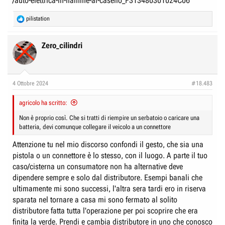
/auto-elettrica-in-fiamme-al-casello_F313480301024C06
R
pilistation
e
a
c
Zero_cilindri
t
i
o
n
4 Ottobre 2024
#18.483
s
:
agricolo ha scritto:
Non è proprio così. Che si tratti di riempire un serbatoio o caricare una
batteria, devi comunque collegare il veicolo a un connettore
Attenzione tu nel mio discorso confondi il gesto, che sia una
pistola o un connettore è lo stesso, con il luogo. A parte il tuo
caso/cisterna un consumatore non ha alternative deve
dipendere sempre e solo dal distributore. Esempi banali che
ultimamente mi sono successi, l'altra sera tardi ero in riserva
sparata nel tornare a casa mi sono fermato al solito
distributore fatta tutta l'operazione per poi scoprire che era
finita la verde. Prendi e cambia distributore in uno che conosco