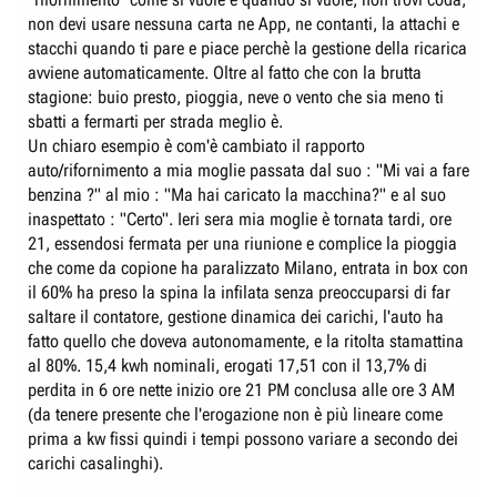
non devi usare nessuna carta ne App, ne contanti, la attachi e
stacchi quando ti pare e piace perchè la gestione della ricarica
avviene automaticamente. Oltre al fatto che con la brutta
stagione: buio presto, pioggia, neve o vento che sia meno ti
sbatti a fermarti per strada meglio è.
Un chiaro esempio è com'è cambiato il rapporto
auto/rifornimento a mia moglie passata dal suo : "Mi vai a fare
benzina ?" al mio : "Ma hai caricato la macchina?" e al suo
inaspettato : "Certo". Ieri sera mia moglie è tornata tardi, ore
21, essendosi fermata per una riunione e complice la pioggia
che come da copione ha paralizzato Milano, entrata in box con
il 60% ha preso la spina la infilata senza preoccuparsi di far
saltare il contatore, gestione dinamica dei carichi, l'auto ha
fatto quello che doveva autonomamente, e la ritolta stamattina
al 80%. 15,4 kwh nominali, erogati 17,51 con il 13,7% di
perdita in 6 ore nette inizio ore 21 PM conclusa alle ore 3 AM
(da tenere presente che l'erogazione non è più lineare come
prima a kw fissi quindi i tempi possono variare a secondo dei
carichi casalinghi).