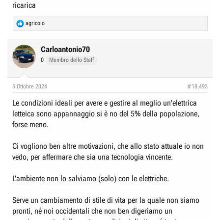
ricarica
R
agricolo
e
a
c
Carloantonio70
t
0
Membro dello Staff
i
o
n
5 Ottobre 2024
#18.493
s
:
Le condizioni ideali per avere e gestire al meglio un'elettrica
letteica sono appannaggio si è no del 5% della popolazione,
forse meno.
Ci vogliono ben altre motivazioni, che allo stato attuale io non
vedo, per affermare che sia una tecnologia vincente.
L'ambiente non lo salviamo (solo) con le elettriche.
Serve un cambiamento di stile di vita per la quale non siamo
pronti, né noi occidentali che non ben digeriamo un