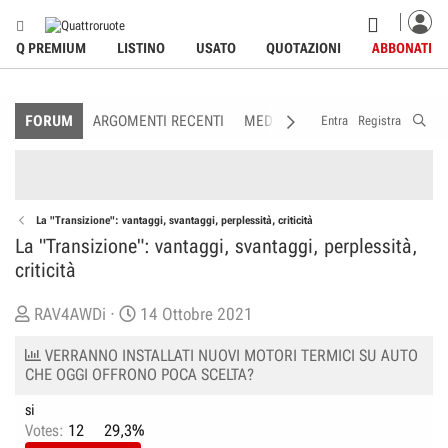
Q PREMIUM
LISTINO
USATO
QUOTAZIONI
ABBONATI
FORUM
ARGOMENTI RECENTI
MEDIA
MEMBRI
REGOLAME
Entra
Registra
La "Transizione": vantaggi, svantaggi, perplessità, criticità
La "Transizione": vantaggi, svantaggi, perplessità,
criticità
C
D
RAV4AWDi
14 Ottobre 2021
r
a
VERRANNO INSTALLATI NUOVI MOTORI TERMICI SU AUTO
e
t
CHE OGGI OFFRONO POCA SCELTA?
a
a
t
d
si
Votes:
12
29,3%
o
i