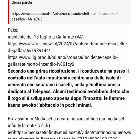
Senza parole
https://www.msn.com/it-it/video/notizie/auto-elettrica-in-fiamme-al-
casello/vi-AA1rCN3i
Fake:
incidente del 13 luglio a Gallarate (VA)
https://www.varesenews.it/2024/07/auto-in-fiamme-al-casello-
di-gallarate/1989144/
https://www.ilgiorno.it/milano/cronaca/incidente-casello-
gallarate-morto-incendio-lv861cy6
Secondo una prima ricostruzione, il conducente ha perso il
controllo dell’auto impattando contro una delle isole di
cemento che separano i caselli, nella penultima corsia
dedicata al Telepass. Alcuni testimoni avrebbero detto che
il rogo si è sviluppano appena dopo l’impatto: le fiamme
hanno avvolto l’abitacolo in pochi minut
i.
Bravissimi in Mediaset a creare notizie ad hoc (su mediaset
infinity la notizia è di)
ierihttps://mediasetinfinity.mediaset.it/video/mattinocinquenews