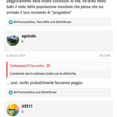
peggioramento delle nostre condizioni di vita, né tanto meno
tutto il resto della popolazione mondiale che pensa che sia
arrivato il loro momento di "progredire"
R
AA-Provocantibus
,
Yaris Mille
and
StelleStrisce
e
a
c
agricolo
t
0
i
o
n
5 Ottobre 2024
#18.494
s
:
Carloantonio70 ha scritto:
L'ambiente non lo salviamo (solo) con le elettriche.
... anzi, molto probabilmente facciamo peggio.
R
AA-Provocantibus
and
StelleStrisce
e
a
c
U2511
t
0
i