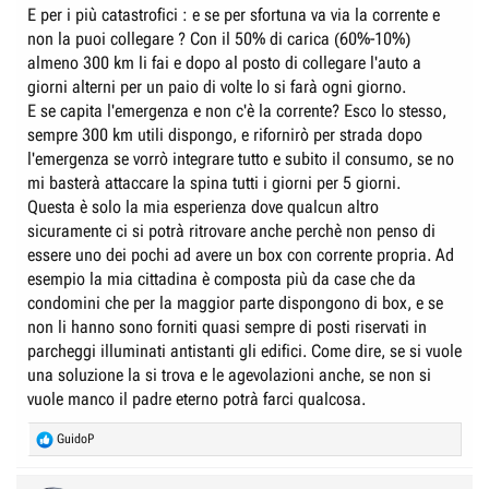
E per i più catastrofici : e se per sfortuna va via la corrente e
non la puoi collegare ? Con il 50% di carica (60%-10%)
almeno 300 km li fai e dopo al posto di collegare l'auto a
giorni alterni per un paio di volte lo si farà ogni giorno.
E se capita l'emergenza e non c'è la corrente? Esco lo stesso,
sempre 300 km utili dispongo, e rifornirò per strada dopo
l'emergenza se vorrò integrare tutto e subito il consumo, se no
mi basterà attaccare la spina tutti i giorni per 5 giorni.
Questa è solo la mia esperienza dove qualcun altro
sicuramente ci si potrà ritrovare anche perchè non penso di
essere uno dei pochi ad avere un box con corrente propria. Ad
esempio la mia cittadina è composta più da case che da
condomini che per la maggior parte dispongono di box, e se
non li hanno sono forniti quasi sempre di posti riservati in
parcheggi illuminati antistanti gli edifici. Come dire, se si vuole
una soluzione la si trova e le agevolazioni anche, se non si
vuole manco il padre eterno potrà farci qualcosa.
R
GuidoP
e
a