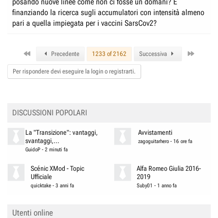
posando nuove linee come non ci fosse un domani? E
finanziando la ricerca sugli accumulatori con intensità almeno
pari a quella impiegata per i vaccini SarsCov2?
First
Last
Precedente
1233 of 2162
Successiva
Per rispondere devi eseguire la login o registrarti.
DISCUSSIONI POPOLARI
La "Transizione": vantaggi,
Avvistamenti
svantaggi,...
zagoguitarhero
-
16 ore fa
GuidoP
-
2 minuti fa
Scénic XMod - Topic
Alfa Romeo Giulia 2016-
Ufficiale
2019
quicktake
-
3 anni fa
Suby01
-
1 anno fa
Utenti online