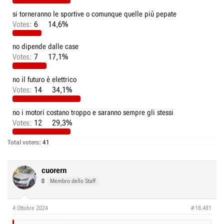
r
I
si torneranno le sportive o comunque quelle più pepate
e
n
Votes:
6
14,6%
D
i
i
z
no dipende dalle case
s
i
Votes:
7
17,1%
c
o
u
no il futuro è elettrico
s
Votes:
14
34,1%
s
i
no i motori costano troppo e saranno sempre gli stessi
Votes:
12
29,3%
o
n
Total voters
41
e
cuorern
0
Membro dello Staff
4 Ottobre 2024
#18.481