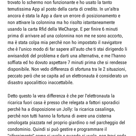
trovato lo schermo non funzionante e ho usato la tanto
temutissima App al posto della carta di credito. In un'altra
ancora è stata la App a dare un errore di posizionamento e
non attivare la colonnina ma ho risolto istantaneamente
usando la carta Rfid della WeCharge. E per finire 6 minuti
prima di arrivare ad una colonnina non me ne sono accorto,
ma è stata colpa mia perchè non ho impostato il navigatore
che è l'unico modo di far sapere all'auto che ti stai dirigendo li
avvisandoti del problema e darti una alternativa, e me l'hanno
soffiata ed ho dovuto aspettare 7 minuti prima che si rendesse
disponibile. Non vedo differenza di sfortuna tra le 2 situazioni,
peccato però che se capita ad un elettronauta è considerato un
disastro apocalittico inaccettabile.
Detto questo la vera differenza è che per l'elettronauta la
ricarica fuori casa è presso che relegata a fattori sporadici
perchè ha a disposizione un Jolly: la ricarica casalinga,
perchè non tutti hanno la fortuna di avere una cisterna
omologata piazzata nel proprio giardino o nel parcheggio del
condominio. Quindi si può gestire e programmare il
"rifornimento" come si vuole e quando si vuole, non trovi coda,