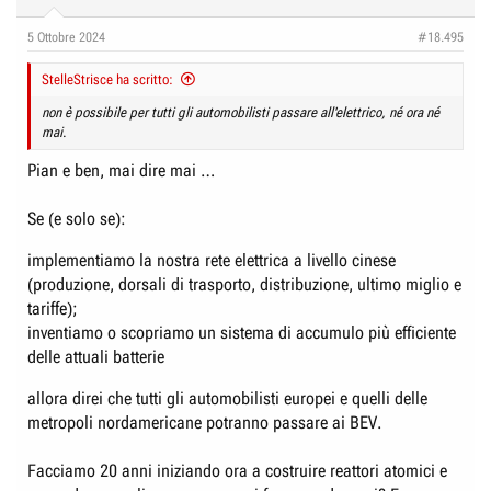
o
n
5 Ottobre 2024
#18.495
s
:
StelleStrisce ha scritto:
non è possibile per tutti gli automobilisti passare all'elettrico, né ora né
mai
.
Pian e ben, mai dire mai …
Se (e solo se):
implementiamo la nostra rete elettrica a livello cinese
(produzione, dorsali di trasporto, distribuzione, ultimo miglio e
tariffe);
inventiamo o scopriamo un sistema di accumulo più efficiente
delle attuali batterie
allora direi che tutti gli automobilisti europei e quelli delle
metropoli nordamericane potranno passare ai BEV.
Facciamo 20 anni iniziando ora a costruire reattori atomici e