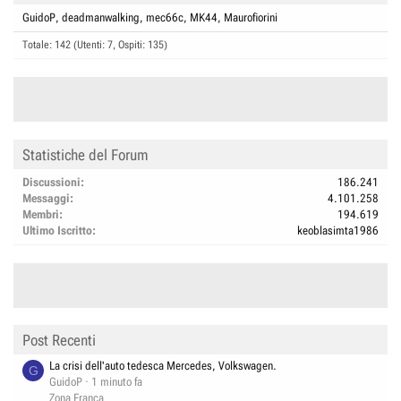
GuidoP
deadmanwalking
mec66c
MK44
Maurofiorini
Totale: 142 (Utenti: 7, Ospiti: 135)
Statistiche del Forum
Discussioni
186.241
Messaggi
4.101.258
Membri
194.619
Ultimo Iscritto
keoblasimta1986
Post Recenti
La crisi dell'auto tedesca Mercedes, Volkswagen.
G
GuidoP
1 minuto fa
Zona Franca