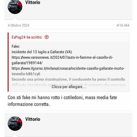
c
Vittorio
t
i
o
n
4 Ottobre 2024
#18.484
s
:
ExPug24 ha scritto:
Fake:
incidente del 13 luglio a Gallarate (VA)
https://www.varesenews.it/2024/07/auto-in-fiamme-al-casello-di-
gallarate/1989144/
https://www.ilgiorno.it/milano/cronaca/incidente-casello-gallarate-morto-
incendio-lv861cy6
Secondo una prima ricostruzione, il conducente ha perso il controllo
dell’auto impattando contro una delle isole di cemento che separano
Clicca per allargare...
i caselli, nella penultima corsia dedicata al Telepass. Alcuni
testimoni avrebbero detto che il rogo si è sviluppano appena dopo
Con sti fake mi hanno rotto i cotiledoni, mass media fate
l’impatto: le fiamme hanno avvolto l’abitacolo in pochi minut
i.
informazione corretta.
Bravissimi in Mediaset a creare notizie ad hoc (su mediaset infinity la
notizia è di)
Vittorio
ierihttps://mediasetinfinity.mediaset.it/video/mattinocinquenews/auto-
elettrica-in-fiamme-al-casello_F313480301024C06