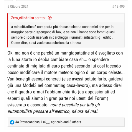
lineare come prima a kw fissi quindi i tempi possono variare a secondo
n
dei carichi casalinghi).
5 Ottobre 2024
#18.490
s
:
E per i più catastrofici : e se per sfortuna va via la corrente e non la puoi
Zero_cilindri ha scritto:
collegare ? Con il 50% di carica (60%-10%) almeno 300 km li fai e dopo
a mia cittadina è composta più da case che da condomini che per la
al posto di collegare l'auto a giorni alterni per un paio di volte lo si farà
maggior parte dispongono di box, e se non li hanno sono forniti quasi
ogni giorno.
sempre di posti riservati in parcheggi illuminati antistanti gli edifici.
E se capita l'emergenza e non c'è la corrente? Esco lo stesso, sempre
Come dire, se si vuole una soluzione la si trova
300 km utili dispongo, e rifornirò per strada dopo l'emergenza se vorrò
integrare tutto e subito il consumo, se no mi basterà attaccare la spina
Ok, ma non è che perché un mangiapatatine si è svegliato con
tutti i giorni per 5 giorni.
la luna storta io debba cambiare casa eh... o spendere
Questa è solo la mia esperienza dove qualcun altro sicuramente ci si
potrà ritrovare anche perchè non penso di essere uno dei pochi ad avere
centinaia di migliaia di euro perchè secondo lui così facendo
un box con corrente propria. Ad esempio la mia cittadina è composta più
posso modificare il motore meteorologico di un corpo celeste...
da case che da condomini che per la maggior parte dispongono di box, e
Van bene gli esempi concreti (e se avessi potuto farlo, guiderei
se non li hanno sono forniti quasi sempre di posti riservati in parcheggi
già una Model3 nel commuting casa-lavoro), ma adesso direi
illuminati antistanti gli edifici. Come dire, se si vuole una soluzione la si
trova e le agevolazioni anche, se non si vuole manco il padre eterno potrà
che il quadro ormai l'abbiam chiarito (da appassionati ed
farci qualcosa.
esperti quali siamo in gran parte noi utenti del Forum)
sviscerato e assodato:
non è possibile per tutti gli
automobilisti passare all'elettrico, né ora né mai
.
R
AA-Provocantibus
,
Luk__
,
agricolo
and 3 others
e
a