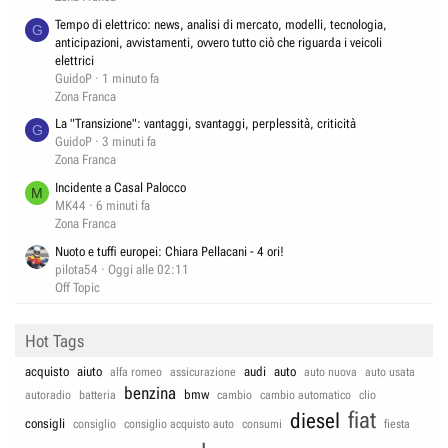
Tempo di elettrico: news, analisi di mercato, modelli, tecnologia,
G
anticipazioni, avvistamenti, ovvero tutto ciò che riguarda i veicoli
elettrici
GuidoP
1 minuto fa
Zona Franca
La "Transizione": vantaggi, svantaggi, perplessità, criticità
G
GuidoP
3 minuti fa
Zona Franca
Incidente a Casal Palocco
M
MK44
6 minuti fa
Zona Franca
Nuoto e tuffi europei: Chiara Pellacani - 4 ori!
pilota54
Oggi alle 02:11
Off Topic
Hot Tags
acquisto
aiuto
audi
auto
alfa romeo
assicurazione
auto nuova
auto usata
benzina
bmw
autoradio
batteria
cambio
cambio automatico
clio
fiat
diesel
consigli
consiglio
consiglio acquisto auto
consumi
fiesta