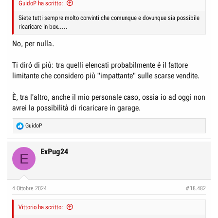
GuidoP ha scritto:
Siete tutti sempre molto convinti che comunque e dovunque sia possibile
ricaricare in box.....
No, per nulla.
Ti dirò di più: tra quelli elencati probabilmente è il fattore
limitante che considero più "impattante" sulle scarse vendite.
È, tra l'altro, anche il mio personale caso, ossia io ad oggi non
avrei la possibilità di ricaricare in garage.
R
GuidoP
e
a
c
ExPug24
E
t
i
o
n
4 Ottobre 2024
#18.482
s
:
Vittorio ha scritto: