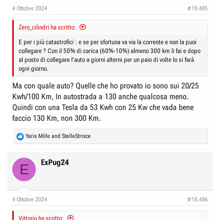
4 Ottobre 2024
#18.485
Zero_cilindri ha scritto:
E per i più catastrofici : e se per sfortuna va via la corrente e non la puoi
collegare ? Con il 50% di carica (60%-10%) almeno 300 km li fai e dopo
al posto di collegare l'auto a giorni alterni per un paio di volte lo si farà
ogni giorno.
Ma con quale auto? Quelle che ho provato io sono sui 20/25
Kwh/100 Km, In autostrada a 130 anche qualcosa meno.
Quindi con una Tesla da 53 Kwh con 25 Kw che vada bene
faccio 130 Km, non 300 Km.
R
Yaris Mille
and
StelleStrisce
e
a
c
ExPug24
E
t
i
o
n
4 Ottobre 2024
#18.486
s
:
Vittorio ha scritto: