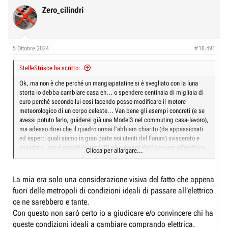
c
Zero_cilindri
t
i
o
n
5 Ottobre 2024
#18.491
s
:
StelleStrisce ha scritto:
Ok, ma non è che perché un mangiapatatine si è svegliato con la luna
storta io debba cambiare casa eh... o spendere centinaia di migliaia di
euro perchè secondo lui così facendo posso modificare il motore
meteorologico di un corpo celeste... Van bene gli esempi concreti (e se
avessi potuto farlo, guiderei già una Model3 nel commuting casa-lavoro),
ma adesso direi che il quadro ormai l'abbiam chiarito (da appassionati
ed esperti quali siamo in gran parte noi utenti del Forum) sviscerato e
assodato:
non è possibile per tutti gli automobilisti passare all'elettrico,
Clicca per allargare...
né ora né mai
.
La mia era solo una considerazione visiva del fatto che appena
fuori delle metropoli di condizioni ideali di passare all’elettrico
ce ne sarebbero e tante.
Con questo non sarò certo io a giudicare e/o convincere chi ha
queste condizioni ideali a cambiare comprando elettrica.