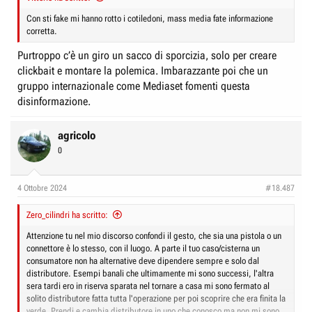
Con sti fake mi hanno rotto i cotiledoni, mass media fate informazione
corretta.
Purtroppo c’è un giro un sacco di sporcizia, solo per creare
clickbait e montare la polemica. Imbarazzante poi che un
gruppo internazionale come Mediaset fomenti questa
disinformazione.
agricolo
0
4 Ottobre 2024
#18.487
Zero_cilindri ha scritto:
Attenzione tu nel mio discorso confondi il gesto, che sia una pistola o un
connettore è lo stesso, con il luogo. A parte il tuo caso/cisterna un
consumatore non ha alternative deve dipendere sempre e solo dal
distributore. Esempi banali che ultimamente mi sono successi, l'altra
sera tardi ero in riserva sparata nel tornare a casa mi sono fermato al
solito distributore fatta tutta l'operazione per poi scoprire che era finita la
verde. Prendi e cambia distributore in uno che conosco ma non mi sono