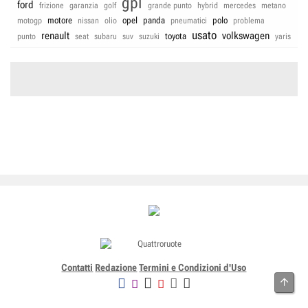
gpl
ford
frizione
garanzia
golf
grande punto
hybrid
mercedes
metano
motore
opel
panda
polo
motogp
nissan
olio
pneumatici
problema
usato
renault
volkswagen
toyota
punto
seat
subaru
suv
suzuki
yaris
Contatti
Redazione
Termini e Condizioni d'Uso
Alto