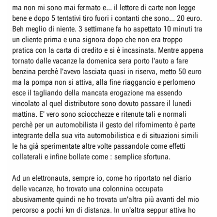
ma non mi sono mai fermato e... il lettore di carte non legge
bene e dopo 5 tentativi tiro fuori i contanti che sono... 20 euro.
Beh meglio di niente. 3 settimane fa ho aspettato 10 minuti tra
un cliente prima e una signora dopo che non era troppo
pratica con la carta di credito e si è incasinata. Mentre appena
tornato dalle vacanze la domenica sera porto l'auto a fare
benzina perchè l'avevo lasciata quasi in riserva, metto 50 euro
ma la pompa non si attiva, alla fine riaggancio e perlomeno
esce il tagliando della mancata erogazione ma essendo
vincolato al quel distributore sono dovuto passare il lunedi
mattina. E' vero sono sciocchezze e ritenute tali e normali
perchè per un automobilista il gesto del rifornimento è parte
integrante della sua vita automobilistica e di situazioni simili
le ha già sperimentate altre volte passandole come effetti
collaterali e infine bollate come : semplice sfortuna.
Ad un elettronauta, sempre io, come ho riportato nel diario
delle vacanze, ho trovato una colonnina occupata
abusivamente quindi ne ho trovata un'altra più avanti del mio
percorso a pochi km di distanza. In un'altra seppur attiva ho