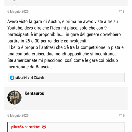
6 Maggio 2026
#18
Avevo visto la gara di Austin, e prima ne avevo viste altre su
Youtube, devo dire che l'idea mi piace, solo che con 9
partecipanti è improponibile.... in gare del genere dovrebbero
partire in 25 o 30 per renderle coinvolgenti.
Il bello è proprio l'antitesi che c'è tra la competizione in pista e
una comoda cruiser, due mondi opposti che si incontrano.
Ste americanate mi piacciono, così come le gare coi pickup
menzionate da Bauscia.
R
pilota54
and
CitWeb
e
a
c
Kentauros
t
i
o
n
6 Maggio 2026
#19
s
:
pilota54 ha scritto: