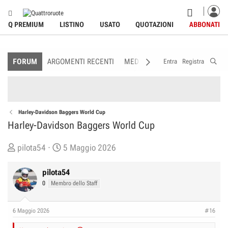
Q PREMIUM
LISTINO
USATO
QUOTAZIONI
ABBONATI
FORUM
ARGOMENTI RECENTI
MEDIA
MEMBRI
REGOLAME
Entra
Registra
Harley-Davidson Baggers World Cup
Harley-Davidson Baggers World Cup
C
D
pilota54
5 Maggio 2026
r
a
e
t
pilota54
a
a
0
Membro dello Staff
t
d
o
i
6 Maggio 2026
#16
r
I