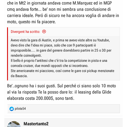
che in Mt2 in giornata andava come M.Marquez ed in MGP
La moto è questa:
cmq andava forte... be' non mi sembra una conclusione di
carriera ideale. Peró di sicuro ne ha ancora voglia di andare in
Annuncio del campionato Harley-Davidson BaggerGP 2
moto, questo mi fa piacere.
Harley-Davidson e MotoGP hanno ufficializzato il lancio del
campionato Harley-Davidson BaggerGP, che debutterà
durante sei weekend del MotoGP nel 2026. Scopri di più.
Divergent ha scritto:
www.harley-davidson.com
Avevo visto la gara di Austin, e prima ne avevo viste altre su Youtube,
devo dire che l'idea mi piace, solo che con 9 partecipanti è
improponibile.... in gare del genere dovrebbero partire in 25 o 30 per
Scusate l'OT, ma Iannone è un ex SBK (oltre che Moto GP ovviamente).
renderle coinvolgenti.
Il bello è proprio l'antitesi che c'è tra la competizione in pista e una
comoda cruiser, due mondi opposti che si incontrano.
Ste americanate mi piacciono, così come le gare coi pickup menzionate
da Bauscia.
Be'..ognuno ha i suoi gusti. Sul perché ci siano solo 10 moto
al via la risposta Te la posso dare Io: il leasing della Glide
elaborata costa 200.000$, sono tanti.
R
pilota54
e
a
c
Mastertanto2