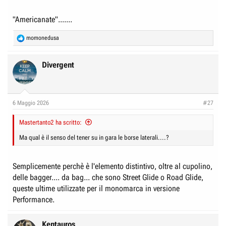
"Americanate".......
R
momonedusa
e
a
c
Divergent
t
i
o
n
6 Maggio 2026
#27
s
:
Mastertanto2 ha scritto:
Ma qual è il senso del tener su in gara le borse laterali....?
Semplicemente perchè è l'elemento distintivo, oltre al cupolino,
delle bagger.... da bag... che sono Street Glide o Road Glide,
queste ultime utilizzate per il monomarca in versione
Performance.
Kentauros