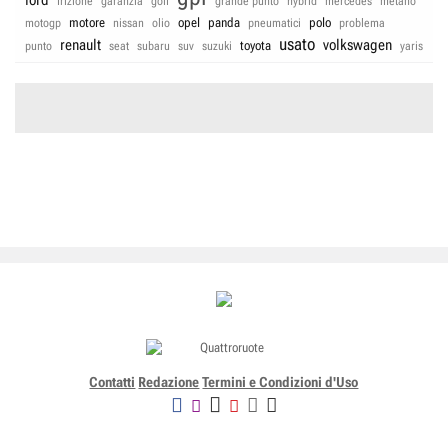
ford
frizione
garanzia
golf
grande punto
hybrid
mercedes
metano
motore
opel
panda
polo
motogp
nissan
olio
pneumatici
problema
usato
renault
volkswagen
toyota
punto
seat
subaru
suv
suzuki
yaris
Contatti
Redazione
Termini e Condizioni d'Uso