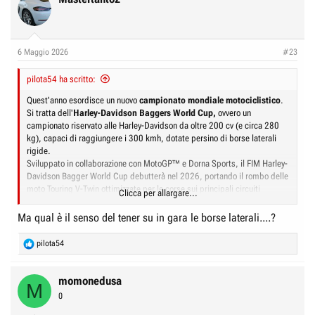
6 Maggio 2026
#23
pilota54 ha scritto:
Quest'anno esordisce un nuovo
campionato mondiale motociclistico
.
Si tratta dell'
Harley-Davidson Baggers World Cup,
ovvero un
campionato riservato alle Harley-Davidson da oltre 200 cv (e circa 280
kg), capaci di raggiungere i 300 kmh, dotate persino di borse laterali
rigide.
Sviluppato in collaborazione con MotoGP™ e Dorna Sports, il FIM Harley-
Davidson Bagger World Cup debutterà nel 2026, portando il rombo delle
moto Touring V-Twin ottimizzate per le corse sui principali circuiti
Clicca per allargare...
internazionali.
Ma qual è il senso del tener su in gara le borse laterali....?
Questo il sito ufficiale dell'Harley-Davidson, con la pagina dove si parla di
questo nuovo campionato, che diventa interessante anche per l'Italia data
R
pilota54
la partecipazione del 37enne
Andrea Iannone
, con una moto del team
e
"Niti racing".
a
c
momonedusa
M
t
0
Annuncio del campionato Harley-Davidson BaggerGP 2
i
Harley-Davidson e MotoGP hanno ufficializzato il lancio del
o