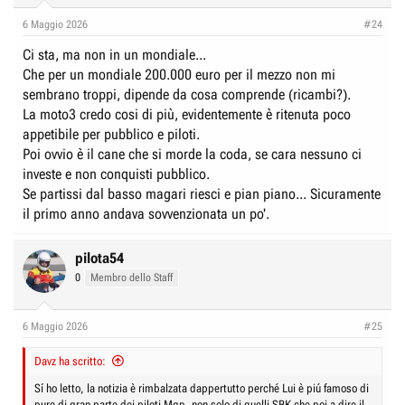
campionato Harley-Davidson BaggerGP, che debutterà
n
6 Maggio 2026
#24
durante sei weekend del MotoGP nel 2026. Scopri di più.
s
:
www.harley-davidson.com
Ci sta, ma non in un mondiale...
Che per un mondiale 200.000 euro per il mezzo non mi
sembrano troppi, dipende da cosa comprende (ricambi?).
Questi i 6 doppi appuntamenti, nell'ambito del mondiale Moto GP
.
La moto3 credo cosi di più, evidentemente è ritenuta poco
appetibile per pubblico e piloti.
Austin, Stati Uniti (27-29 marzo 2026).
Poi ovvio è il cane che si morde la coda, se cara nessuno ci
Mugello, Italia (29-31 maggio 2026)
investe e non conquisti pubblico.
Assen, Paesi Bassi (26-28 giugno 2026)
Se partissi dal basso magari riesci e pian piano... Sicuramente
Silverstone, Regno Unito (7-9 agosto 2026)
il primo anno andava sovvenzionata un po'.
Aragona, Spagna (28-30 agosto 2026)
Spielberg, Austria (18-20 settembre 2026)
pilota54
Foto dal sito ufficiale H-D.
0
Membro dello Staff
6 Maggio 2026
#25
Davz ha scritto:
Sí ho letto, la notizia è rimbalzata dappertutto perché Lui è piú famoso di
pure di gran parte dei piloti Mgp, non solo di quelli SBK che poi a dire il