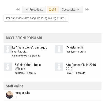
First
Last
Precedente
2 of 3
Successiva
Per rispondere devi eseguire la login o registrarti.
DISCUSSIONI POPOLARI
La "Transizione": vantaggi,
Avvistamenti
svantaggi,...
freddy85
-
1 ora fa
Carloantonio70
-
2 giorni fa
Scénic XMod - Topic
Alfa Romeo Giulia 2016-
Ufficiale
2019
quicktake
-
3 anni fa
Suby01
-
1 anno fa
Staff online
moogpsycho
0