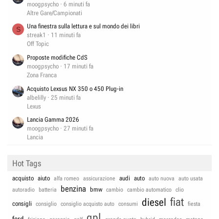
moogpsycho
6 minuti fa
Altre Gare/Campionati
Una finestra sulla lettura e sul mondo dei libri
S
streak1
11 minuti fa
Off Topic
Proposte modifiche CdS
moogpsycho
17 minuti fa
Zona Franca
Acquisto Lexsus NX 350 o 450 Plug-in
albelilly
25 minuti fa
Lexus
Lancia Gamma 2026
moogpsycho
27 minuti fa
Lancia
Hot Tags
acquisto
aiuto
audi
auto
alfa romeo
assicurazione
auto nuova
auto usata
benzina
bmw
autoradio
batteria
cambio
cambio automatico
clio
fiat
diesel
consigli
consiglio
consiglio acquisto auto
consumi
fiesta
gpl