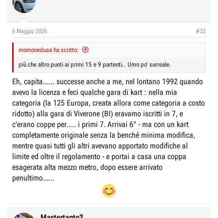
t
i
o
n
6 Maggio 2026
#22
s
:
momonedusa ha scritto:
più che altro punti ai primi 15 e 9 partenti.. Umn po' surreale.
Eh, capita...... successe anche a me, nel lontano 1992 quando
avevo la licenza e feci qualche gara di kart : nella mia
categoria (la 125 Europa, creata allora come categoria a costo
ridotto) alla gara di Viverone (BI) eravamo iscritti in 7, e
c'erano coppe per..... i primi 7. Arrivai 6° - ma con un kart
completamente originale senza la benché minima modifica,
mentre quasi tutti gli altri avevano apportato modifiche al
limite ed oltre il regolamento - e portai a casa una coppa
esagerata alta mezzo metro, dopo essere arrivato
penultimo......
Mastertanto2