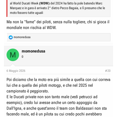
al World Ducati Week
(WDW)
del 2024 ha fatto la pole batendo Marc
Marquez e in gara è arrivato 2° dietro Pecco Bagaia, e lì presumo che le
moto fossero tutte uguali
Ma non la "fame" dei piloti, senza nulla togliere, chi si gioca il
mondiale non rischia al WDW.
R
momonedusa
e
a
c
momonedusa
M
t
0
i
o
n
6 Maggio 2026
#20
s
:
Poi diciamo che la moto era più simile a quella con cui correva
lui che a quella dei piloti motogp, e che nel 2025 nel
campionato è peggiorato.
E le Ducati private non son tanto male (vedi petrucci ad
esempio), credo lui avesse anche un certo appoggio da
Dall'Igna, e anche quest'anno il team con Baldassari non sta
facendo male, ed è un pilota su cui credo pochi avrebbero