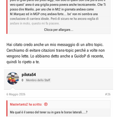
vero quest' anno è una griglia povera povera anche tecnicamente. Che Ti
posso dire Manlio..per uno che in Mt2 in giornata andava come
M.Marquez ed in MGP cmq andava forte... be' non mi sembra una
conclusione di carriera ideale. Peró di sicuro ne ha ancora voglia di
andare in moto, questo mi fa piacere.
Clicca per allargare...
Be'..ognuno ha i suoi gusti. Sul perché ci siano solo 10 moto al via la
risposta Te la posso dare Io: il leasing della Glide elaborata costa
200.000$, sono tanti.
Hai citato credo anche un mio messaggio di un altro topic.
Cerchiamo di evitare citazioni trans-topic perchè a volte non
vengono lette. Lo abbiamo detto anche a GuidoP di recente,
quindi lo ripeto a te.
pilota54
0
Membro dello Staff
6 Maggio 2026
#26
Mastertanto2 ha scritto:
Ma qual è il senso del tener su in gara le borse laterali....?