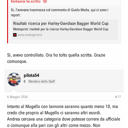
Kentauros ha scritto:
e
n
D
i
Si, l'avevano trasmessa col commento di Guido Meda, qui ci sono i
report:
i
z
s
i
Risultati ricerca per Harley-Davidson Bagger World Cup
c
o
Motosprint: risultati per la ricerca Harley-Davidson Bagger World Cup
www.motosprint.it
u
s
s
Si, avevo controllato. Ora ho tolto quella scritta. Grazie
i
comunque.
o
n
pilota54
e
0
Membro dello Staff
6 Maggio 2026
#17
Intanto al Mugello con Iannone saranno quanto meno 10, ma
credo che proprio al Mugello ci saranno altri esordi.
Andrea cercava una categoria dove potesse correre da ufficiale
o comunque alla pari con gli altri come mezzo. Non