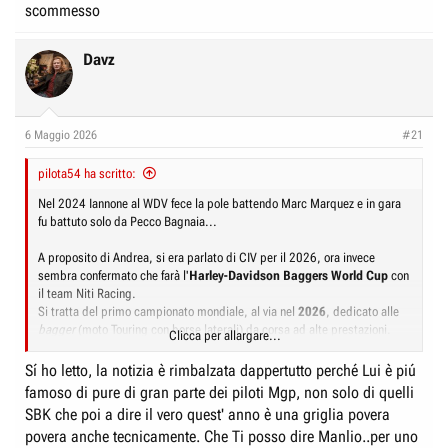
scommesso
Davz
6 Maggio 2026
#21
pilota54 ha scritto:
Nel 2024 Iannone al WDV fece la pole battendo Marc Marquez e in gara
fu battuto solo da Pecco Bagnaia...
A proposito di Andrea, si era parlato di CIV per il 2026, ora invece
sembra confermato che farà l'
Harley-Davidson Baggers World Cup
con
il team Niti Racing.
Si tratta del primo campionato mondiale, al via nel
2026
, dedicato alle
bagger
(moto Touring con borse laterali) da corsa ad alte prestazioni.
Clicca per allargare...
Sviluppato con
Dorna Sports/MotoGP
, il trofeo prevede sei tappe, in
parallelo ai GP MotoGP in USA ed Europa, con moto derivate dalla serie
Sí ho letto, la notizia è rimbalzata dappertutto perché Lui è piú
(Road Glide) capaci di superare i 300 km/h e i 200 cv, sostituendo la
famoso di pure di gran parte dei piloti Mgp, non solo di quelli
MotoE.
SBK che poi a dire il vero quest' anno è una griglia povera
povera anche tecnicamente. Che Ti posso dire Manlio..per uno
Varie fonti web.