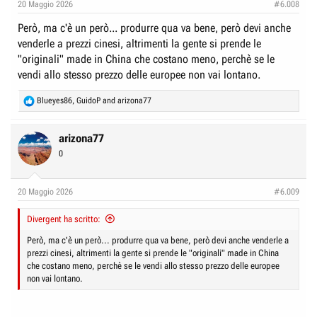
20 Maggio 2026
#6.008
s
:
Però, ma c'è un però... produrre qua va bene, però devi anche
venderle a prezzi cinesi, altrimenti la gente si prende le
"originali" made in China che costano meno, perchè se le
vendi allo stesso prezzo delle europee non vai lontano.
R
Blueyes86
,
GuidoP
and
arizona77
e
a
c
arizona77
t
0
i
o
n
20 Maggio 2026
#6.009
s
:
Divergent ha scritto:
Però, ma c'è un però... produrre qua va bene, però devi anche venderle a
prezzi cinesi, altrimenti la gente si prende le "originali" made in China
che costano meno, perchè se le vendi allo stesso prezzo delle europee
non vai lontano.