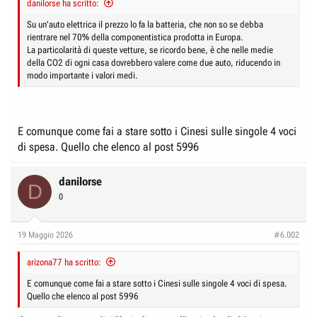
danilorse ha scritto:
e
n
D
i
Su un'auto elettrica il prezzo lo fa la batteria, che non so se debba
rientrare nel 70% della componentistica prodotta in Europa.
i
z
La particolarità di queste vetture, se ricordo bene, è che nelle medie
s
i
della CO2 di ogni casa dovrebbero valere come due auto, riducendo in
c
o
modo importante i valori medi.
u
s
s
E comunque come fai a stare sotto i Cinesi sulle singole 4 voci
i
di spesa. Quello che elenco al post 5996
o
n
danilorse
D
e
0
19 Maggio 2026
#6.002
arizona77 ha scritto:
E comunque come fai a stare sotto i Cinesi sulle singole 4 voci di spesa.
Quello che elenco al post 5996