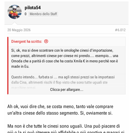
a
c
pilota54
t
0
Membro dello Staff
i
o
n
20 Maggio 2026
#6.012
s
:
Divergent ha scritto:
Si, ok, ma si deve scontrare con le omologhe cinesi d'importazione,
come prezzi, altrimenti cinese per cinese mi prendo.... esempio... una
Omoda che a parità di cose che ha costa Xmila € in meno perchè non è
made in Eu.
Questo intendo... furbata si ... ma agli stessi prezzi se la importassi
dalla Cina, altrimenti rischi il flop visto che sono tutte uguali ste
macchine ormai.
Clicca per allargare...
Che poi cosa furba per Stellantis, non per l'Europa di sicuro.
Ah ok, vuoi dire che, se costa meno, tanto vale comprare
un'altra cinese dello stasso segmento. Si, ovviamente si.
Ma non è che tutte le cinesi sono uguali. Una può piacere di
più o la si può ritenere più affidabile o più sportiva e magari si