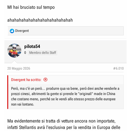
MI hai bruciato sul tempo
ahahahahahahahahahahahahahah
R
Divergent
e
a
c
pilota54
t
0
Membro dello Staff
i
o
n
20 Maggio 2026
#6.010
s
:
Divergent ha scritto:
Però, ma c'è un però... produrre qua va bene, però devi anche venderle a
prezzi cinesi, altrimenti la gente si prende le "originali" made in China
che costano meno, perchè se le vendi allo stesso prezzo delle europee
non vai lontano.
Ma evidentemente si tratta di vetture ancora non importate,
infatti Stellantis avrà l'esclusiva per la vendita in Europa delle