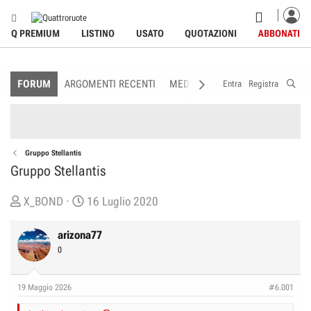
Q PREMIUM
LISTINO
USATO
QUOTAZIONI
ABBONATI
FORUM
ARGOMENTI RECENTI
MEDIA
MEMBRI
REGOLAME
Entra
Registra
Gruppo Stellantis
Gruppo Stellantis
C
D
X_BOND
16 Luglio 2020
r
a
e
t
arizona77
a
a
0
t
d
o
i
19 Maggio 2026
#6.001
r
I