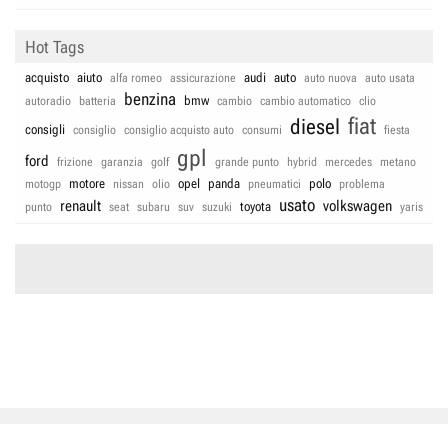
Hot Tags
acquisto
aiuto
audi
auto
alfa romeo
assicurazione
auto nuova
auto usata
benzina
bmw
autoradio
batteria
cambio
cambio automatico
clio
fiat
diesel
consigli
consiglio
consiglio acquisto auto
consumi
fiesta
gpl
ford
frizione
garanzia
golf
grande punto
hybrid
mercedes
metano
motore
opel
panda
polo
motogp
nissan
olio
pneumatici
problema
usato
renault
volkswagen
toyota
punto
seat
subaru
suv
suzuki
yaris