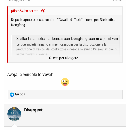
pilota54 ha scritto:
Dopo Leapmotor, ecco un altro "Cavallo di Troia" cinese per Stellentis:
Dongfeng.
Stellantis amplia l'alleanza con Dongfeng con una joint venture e
Le due società firmano un memorandum per la distribuzione e la
produzione di veicoli del costruttore cinese: allo studio l'assegnazione di
nuovi modelli a Rennes
Clicca per allargare...
www.quattroruote.it
Avoja, a vendele le Voyah
R
GuidoP
e
a
c
Divergent
t
i
o
n