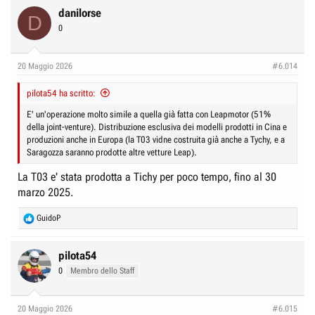
danilorse
D
0
20 Maggio 2026
#6.014
pilota54 ha scritto:
E' un'operazione molto simile a quella già fatta con Leapmotor (51%
della joint-venture). Distribuzione esclusiva dei modelli prodotti in Cina e
produzioni anche in Europa (la T03 vidne costruita già anche a Tychy, e a
Saragozza saranno prodotte altre vetture Leap).
La T03 e' stata prodotta a Tichy per poco tempo, fino al 30
marzo 2025.
R
GuidoP
e
a
c
pilota54
t
0
Membro dello Staff
i
o
n
20 Maggio 2026
#6.015
s