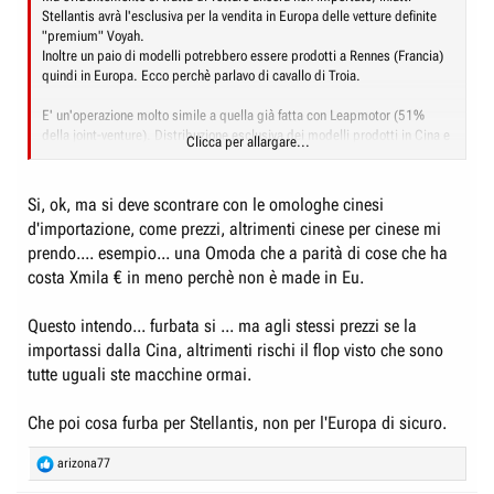
Stellantis avrà l'esclusiva per la vendita in Europa delle vetture definite
"premium" Voyah.
Inoltre un paio di modelli potrebbero essere prodotti a Rennes (Francia)
quindi in Europa. Ecco perchè parlavo di cavallo di Troia.
E' un'operazione molto simile a quella già fatta con Leapmotor (51%
della joint-venture). Distribuzione esclusiva dei modelli prodotti in Cina e
Clicca per allargare...
produzioni anche in Europa (la T03 vidne costruita già anche a Tychy, e a
Saragozza saranno prodotte altre vetture Leap).
Si, ok, ma si deve scontrare con le omologhe cinesi
Mi sembra una cosa furba.
d'importazione, come prezzi, altrimenti cinese per cinese mi
prendo.... esempio... una Omoda che a parità di cose che ha
costa Xmila € in meno perchè non è made in Eu.
Questo intendo... furbata si ... ma agli stessi prezzi se la
importassi dalla Cina, altrimenti rischi il flop visto che sono
tutte uguali ste macchine ormai.
Che poi cosa furba per Stellantis, non per l'Europa di sicuro.
R
arizona77
e