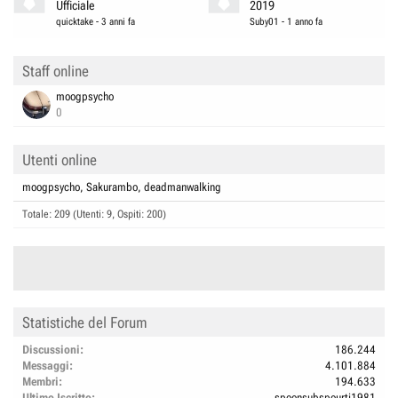
Ufficiale
2019
quicktake
-
3 anni fa
Suby01
-
1 anno fa
Staff online
moogpsycho
0
Utenti online
moogpsycho
Sakurambo
deadmanwalking
Totale: 209 (Utenti: 9, Ospiti: 200)
Statistiche del Forum
Discussioni
186.244
Messaggi
4.101.884
Membri
194.633
Ultimo Iscritto
spoonsubspourti1981