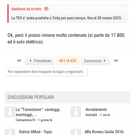
:
danilorse ha scritto:
La T03 e' stata prodotta a Tichy per poco tempo, fino al 30 marzo 2025.
Ok, però il prezzo rimane molto contenuto (si parte da 17.800,
ed è solo elettrica).
First
Last
Precedente
401 of 430
Successiva
Per rispondere devi eseguire la login o registrarti.
DISCUSSIONI POPOLARI
La "Transizione": vantaggi,
Avvistamenti
svantaggi,...
freddy85
-
1 ora fa
Carloantonio70
-
1 giorno fa
Scénic XMod - Topic
Alfa Romeo Giulia 2016-