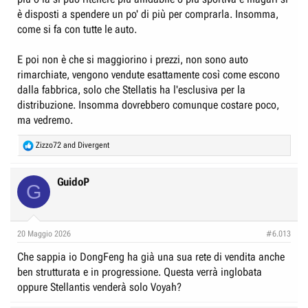
è disposti a spendere un po' di più per comprarla. Insomma,
come si fa con tutte le auto.
E poi non è che si maggiorino i prezzi, non sono auto
rimarchiate, vengono vendute esattamente così come escono
dalla fabbrica, solo che Stellatis ha l'esclusiva per la
distribuzione. Insomma dovrebbero comunque costare poco,
ma vedremo.
R
Zizzo72
and
Divergent
e
a
c
GuidoP
G
t
i
o
n
20 Maggio 2026
#6.013
s
:
Che sappia io DongFeng ha già una sua rete di vendita anche
ben strutturata e in progressione. Questa verrà inglobata
oppure Stellantis venderà solo Voyah?