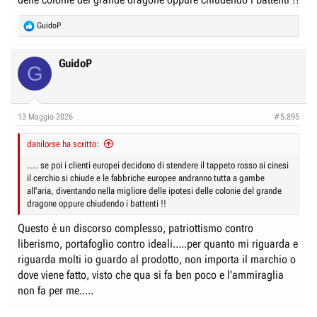
R
GuidoP
e
a
c
GuidoP
G
t
i
o
n
13 Maggio 2026
#5.895
s
:
danilorse ha scritto:
.... se poi i clienti europei decidono di stendere il tappeto rosso ai cinesi
il cerchio si chiude e le fabbriche europee andranno tutta a gambe
all'aria, diventando nella migliore delle ipotesi delle colonie del grande
dragone oppure chiudendo i battenti !!
Questo è un discorso complesso, patriottismo contro
liberismo, portafoglio contro ideali.....per quanto mi riguarda e
riguarda molti io guardo al prodotto, non importa il marchio o
dove viene fatto, visto che qua si fa ben poco e l'ammiraglia
non fa per me.....