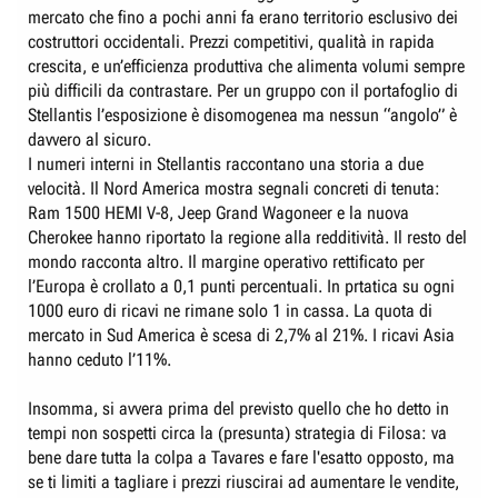
mercato che fino a pochi anni fa erano territorio esclusivo dei
costruttori occidentali. Prezzi competitivi, qualità in rapida
crescita, e un’efficienza produttiva che alimenta volumi sempre
più difficili da contrastare. Per un gruppo con il portafoglio di
Stellantis l’esposizione è disomogenea ma nessun “angolo” è
davvero al sicuro.
I numeri interni in Stellantis raccontano una storia a due
velocità. Il Nord America mostra segnali concreti di tenuta:
Ram 1500 HEMI V-8, Jeep Grand Wagoneer e la nuova
Cherokee hanno riportato la regione alla redditività. Il resto del
mondo racconta altro. Il margine operativo rettificato per
l’Europa è crollato a 0,1 punti percentuali. In prtatica su ogni
1000 euro di ricavi ne rimane solo 1 in cassa. La quota di
mercato in Sud America è scesa di 2,7% al 21%. I ricavi Asia
hanno ceduto l’11%.
Insomma, si avvera prima del previsto quello che ho detto in
tempi non sospetti circa la (presunta) strategia di Filosa: va
bene dare tutta la colpa a Tavares e fare l'esatto opposto, ma
se ti limiti a tagliare i prezzi riuscirai ad aumentare le vendite,