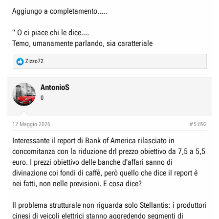
Aggiungo a completamento.....
" O ci piace chi le dice....
Temo, umanamente parlando, sia caratteriale
R
Zizzo72
e
a
c
AntonioS
t
0
i
o
n
12 Maggio 2026
#5.892
s
:
Interessante il report di Bank of America rilasciato in
concomitanza con la riduzione drl prezzo obiettivo da 7,5 a 5,5
euro. I prezzi obiettivo delle banche d'affari sanno di
divinazione coi fondi di caffè, però quello che dice il report è
nei fatti, non nelle previsioni. E cosa dice?
Il problema strutturale non riguarda solo Stellantis: i produttori
cinesi di veicoli elettrici stanno aggredendo segmenti di