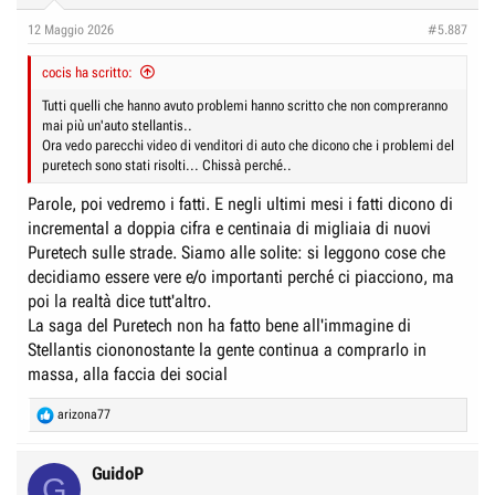
12 Maggio 2026
#5.887
cocis ha scritto:
Tutti quelli che hanno avuto problemi hanno scritto che non compreranno
mai più un'auto stellantis..
Ora vedo parecchi video di venditori di auto che dicono che i problemi del
puretech sono stati risolti... Chissà perché..
Parole, poi vedremo i fatti. E negli ultimi mesi i fatti dicono di
incremental a doppia cifra e centinaia di migliaia di nuovi
Puretech sulle strade. Siamo alle solite: si leggono cose che
decidiamo essere vere e/o importanti perché ci piacciono, ma
poi la realtà dice tutt'altro.
La saga del Puretech non ha fatto bene all'immagine di
Stellantis ciononostante la gente continua a comprarlo in
massa, alla faccia dei social
R
arizona77
e
a
c
GuidoP
G
t