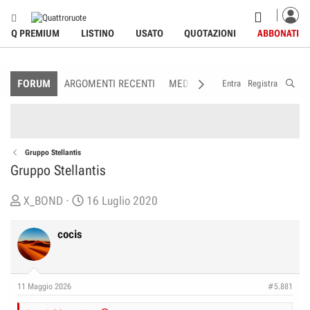
Q PREMIUM
LISTINO
USATO
QUOTAZIONI
ABBONATI
FORUM
ARGOMENTI RECENTI
MEDIA
MEMBRI
REGOLAME
Entra
Registra
Gruppo Stellantis
Gruppo Stellantis
C
D
X_BOND
16 Luglio 2020
r
a
e
t
cocis
a
a
t
d
o
i
11 Maggio 2026
#5.881
r
I