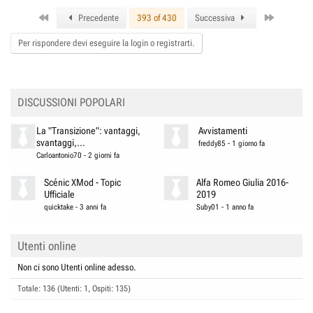
First
Last
Precedente
393 of 430
Successiva
Per rispondere devi eseguire la login o registrarti.
DISCUSSIONI POPOLARI
La "Transizione": vantaggi,
Avvistamenti
svantaggi,...
freddy85
-
1 giorno fa
Carloantonio70
-
2 giorni fa
Scénic XMod - Topic
Alfa Romeo Giulia 2016-
Ufficiale
2019
quicktake
-
3 anni fa
Suby01
-
1 anno fa
Utenti online
Non ci sono Utenti online adesso.
Totale: 136 (Utenti: 1, Ospiti: 135)