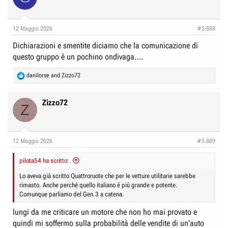
i
o
n
12 Maggio 2026
#5.888
s
:
Dichiarazioni e smentite diciamo che la comunicazione di
questo gruppo è un pochino ondivaga….
R
danilorse
and
Zizzo72
e
a
c
Zizzo72
Z
t
i
o
n
12 Maggio 2026
#5.889
s
:
pilota54 ha scritto:
Lo aveva già scritto Quattroruote che per le vetture utilitarie sarebbe
rimasto. Anche perché quello italiano è più grande e potente.
Comunque parliamo del Gen.3 a catena.
lungi da me criticare un motore che non ho mai provato e
quindi mi soffermo sulla probabilità delle vendite di un'auto