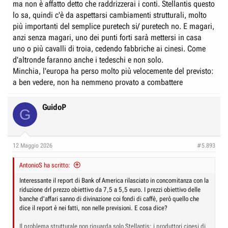
ma non è affatto detto che raddrizzerai i conti. Stellantis questo
lo sa, quindi c'è da aspettarsi cambiamenti strutturali, molto
più importanti del semplice puretech si/ puretech no. E magari,
anzi senza magari, uno dei punti forti sarà mettersi in casa
uno o più cavalli di troia, cedendo fabbriche ai cinesi. Come
d'altronde faranno anche i tedeschi e non solo.
Minchia, l'europa ha perso molto più velocemente del previsto:
a ben vedere, non ha nemmeno provato a combattere
GuidoP
G
12 Maggio 2026
#5.893
AntonioS ha scritto:
Interessante il report di Bank of America rilasciato in concomitanza con la
riduzione drl prezzo obiettivo da 7,5 a 5,5 euro. I prezzi obiettivo delle
banche d'affari sanno di divinazione coi fondi di caffè, però quello che
dice il report è nei fatti, non nelle previsioni. E cosa dice?
Il problema strutturale non riguarda solo Stellantis: i produttori cinesi di