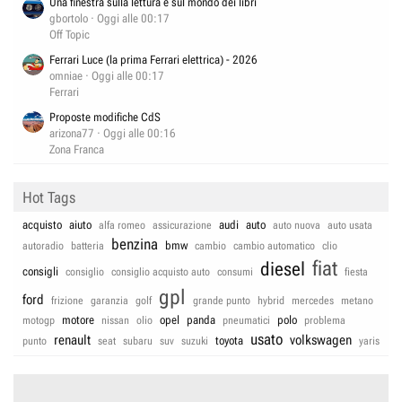
Una finestra sulla lettura e sul mondo dei libri
gbortolo
Oggi alle 00:17
Off Topic
Ferrari Luce (la prima Ferrari elettrica) - 2026
omniae
Oggi alle 00:17
Ferrari
Proposte modifiche CdS
arizona77
Oggi alle 00:16
Zona Franca
Hot Tags
acquisto
aiuto
audi
auto
alfa romeo
assicurazione
auto nuova
auto usata
benzina
bmw
autoradio
batteria
cambio
cambio automatico
clio
fiat
diesel
consigli
consiglio
consiglio acquisto auto
consumi
fiesta
gpl
ford
frizione
garanzia
golf
grande punto
hybrid
mercedes
metano
motore
opel
panda
polo
motogp
nissan
olio
pneumatici
problema
usato
renault
volkswagen
toyota
punto
seat
subaru
suv
suzuki
yaris