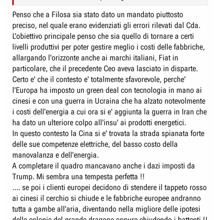
anche i tedeschi e non solo.
Minchia, l'europa ha perso molto più velocemente del previsto: a ben
Penso che a Filosa sia stato dato un mandato piuttosto
vedere, non ha nemmeno provato a combattere
preciso, nel quale erano evidenziati gli errori rilevati dal Cda.
L'obiettivo principale penso che sia quello di tornare a certi
livelli produttivi per poter gestire meglio i costi delle fabbriche,
allargando l'orizzonte anche ai marchi italiani, Fiat in
particolare, che il precedente Ceo aveva lasciato in disparte.
Certo e' che il contesto e' totalmente sfavorevole, perche'
l'Europa ha imposto un green deal con tecnologia in mano ai
cinesi e con una guerra in Ucraina che ha alzato notevolmente
i costi dell'energia a cui ora si e' aggiunta la guerra in Iran che
ha dato un ulteriore colpo all'insu' ai prodotti energetici.
In questo contesto la Cina si e' trovata la strada spianata forte
delle sue competenze elettriche, del basso costo della
manovalanza e dell'energia.
A completare il quadro mancavano anche i dazi imposti da
Trump. Mi sembra una tempesta perfetta !!
.... se poi i clienti europei decidono di stendere il tappeto rosso
ai cinesi il cerchio si chiude e le fabbriche europee andranno
tutta a gambe all'aria, diventando nella migliore delle ipotesi
delle colonie del grande dragone oppure chiudendo i battenti !!