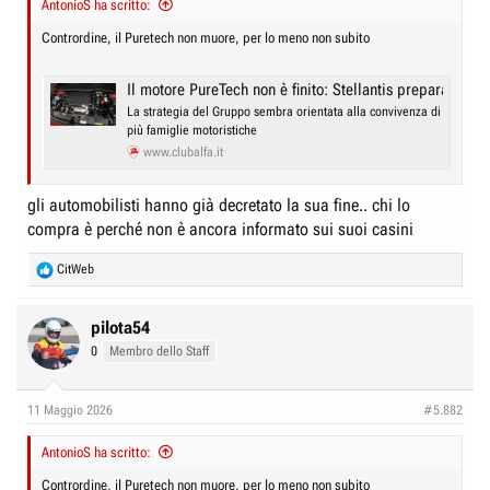
AntonioS ha scritto:
e
n
D
i
Contrordine, il Puretech non muore, per lo meno non subito
i
z
s
i
Il motore PureTech non è finito: Stellantis prepara una 
c
o
La strategia del Gruppo sembra orientata alla convivenza di
più famiglie motoristiche
u
www.clubalfa.it
s
s
gli automobilisti hanno già decretato la sua fine.. chi lo
i
compra è perché non è ancora informato sui suoi casini
o
R
CitWeb
n
e
e
a
c
pilota54
t
0
Membro dello Staff
i
o
n
11 Maggio 2026
#5.882
s
:
AntonioS ha scritto:
Contrordine, il Puretech non muore, per lo meno non subito