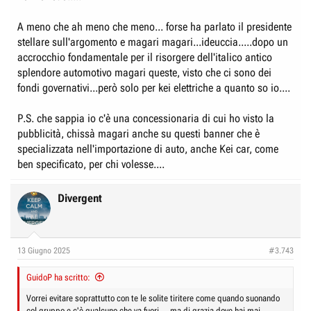
A meno che ah meno che meno... forse ha parlato il presidente
stellare sull'argomento e magari magari...ideuccia.....dopo un
accrocchio fondamentale per il risorgere dell'italico antico
splendore automotivo magari queste, visto che ci sono dei
fondi governativi...però solo per kei elettriche a quanto so io....
P.S. che sappia io c'è una concessionaria di cui ho visto la
pubblicità, chissà magari anche su questi banner che è
specializzata nell'importazione di auto, anche Kei car, come
ben specificato, per chi volesse....
Divergent
13 Giugno 2025
#3.743
GuidoP ha scritto:
Vorrei evitare soprattutto con te le solite tiritere come quando suonando
col gruppo e c'è qualcuno che va fuori....ma di grazia dove hai mai