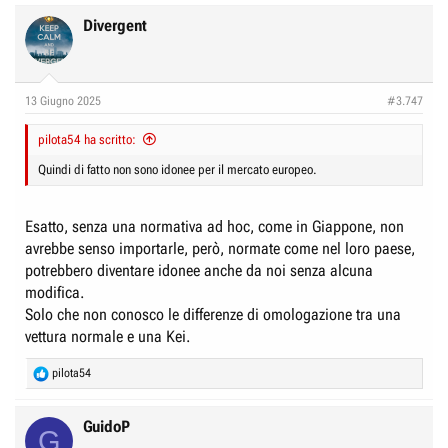
Divergent
13 Giugno 2025
#3.747
pilota54 ha scritto:
Quindi di fatto non sono idonee per il mercato europeo.
Esatto, senza una normativa ad hoc, come in Giappone, non
avrebbe senso importarle, però, normate come nel loro paese,
potrebbero diventare idonee anche da noi senza alcuna
modifica.
Solo che non conosco le differenze di omologazione tra una
vettura normale e una Kei.
R
pilota54
e
a
c
GuidoP
G
t