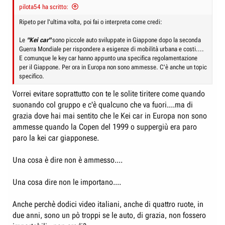
pilota54 ha scritto:
Ripeto per l'ultima volta, poi fai o interpreta come credi:
Le
"Kei car"
sono piccole auto sviluppate in Giappone dopo la seconda
Guerra Mondiale per rispondere a esigenze di mobilità urbana e costi....
E comunque le key car hanno appunto una specifica regolamentazione
per il Giappone. Per ora in Europa non sono ammesse. C'è anche un topic
specifico.
Vorrei evitare soprattutto con te le solite tiritere come quando
suonando col gruppo e c'è qualcuno che va fuori....ma di
grazia dove hai mai sentito che le Kei car in Europa non sono
ammesse quando la Copen del 1999 o suppergiù era paro
paro la kei car giapponese.
Una cosa è dire non è ammesso....
Una cosa dire non le importano....
Anche perchè dodici video italiani, anche di quattro ruote, in
due anni, sono un pò troppi se le auto, di grazia, non fossero