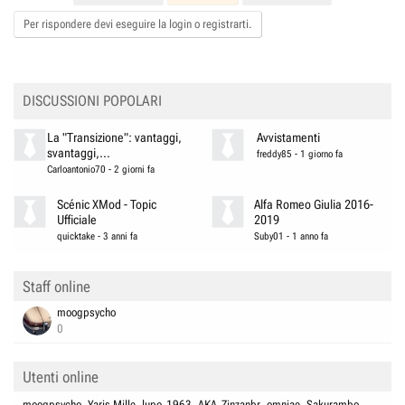
Per rispondere devi eseguire la login o registrarti.
DISCUSSIONI POPOLARI
La "Transizione": vantaggi,
Avvistamenti
svantaggi,...
freddy85
-
1 giorno fa
Carloantonio70
-
2 giorni fa
Scénic XMod - Topic
Alfa Romeo Giulia 2016-
Ufficiale
2019
quicktake
-
3 anni fa
Suby01
-
1 anno fa
Staff online
moogpsycho
0
Utenti online
moogpsycho
Yaris Mille
lupo_1963
AKA_Zinzanbr
omniae
Sakurambo