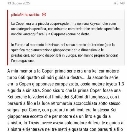
13 Giugno 2025
#3.740
pilota54 ha scritto:
La Copen era una piccola coupè-spider, ma non una Key-car, che sono
una categoria specifica, con misure e caratteristiche tecniche specifiche,
nonchè vantaggi fiscali (in Giappone) come ho detto.
In Europa al momento le Kei-car, nel senso stretto del termine (con la
specifica regolamentazione giapponese per le dimensioni e le
prestazioni), non sono disponibili in Europa, non hanno proprio (ancora)
l'omologazione.
A mia memoria la Copen prima serie era una kei car motore
turbo 660 quattro cilindri guida a destra.....la seconda serie
era la Copen giapponese europeizzata, ossia motore toyota 1,3
e guida a sinistra. Sono sicuro che la prima Copen fosse una
Kei perchè lo vedevi dal limite dei 3,40mt di lunghezza, con i
paraurti a filo e la luce retromarcia accrocchiata sotto stesso
valgasi per Cuore, con paraurti modificati era la stessa Kei
giapponese eccetto che per motore da un litro e guida a
sinistra, la Trevis invece aveva solo motore differente e guida a
sinistra e rienterava nei tre metri e quaranta con paraurti a filo