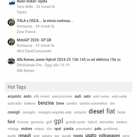
Nuovi motori Toyota
Yaris Mille
26 minuti fa
Toyota
ITALA e OSCA... la storia continua...
Kentauros
44 minuti fa
Zona Franca
MotoGP 2026: GP GB
Kentauros
52 minuti fa
Altre Gare/Campionati
Alfa Romeo Junior Hybrid 2024-25 136-145 cv ed elettrica 156 cv
OttoValvole-Fire
Oggi alle 19:19
Alfa Romeo
Hot Tags
acquisto
aiuto
audi
auto
alfa romeo
assicurazione
auto nuova
auto usata
benzina
bmw
autoradio
batteria
cambio
cambio automatico
clio
fiat
diesel
consigli
consiglio
consiglio acquisto auto
consumi
fiesta
gpl
ford
frizione
garanzia
golf
grande punto
hybrid
mercedes
metano
motore
opel
panda
polo
motogp
nissan
olio
pneumatici
problema
usato
renault
volkswagen
toyota
punto
seat
subaru
suv
suzuki
yaris