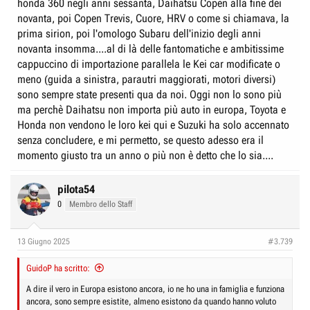
honda 360 negli anni sessanta, Daihatsu Copen alla fine dei
novanta, poi Copen Trevis, Cuore, HRV o come si chiamava, la
prima sirion, poi l'omologo Subaru dell'inizio degli anni
novanta insomma....al di là delle fantomatiche e ambitissime
cappuccino di importazione parallela le Kei car modificate o
meno (guida a sinistra, parautri maggiorati, motori diversi)
sono sempre state presenti qua da noi. Oggi non lo sono più
ma perchè Daihatsu non importa più auto in europa, Toyota e
Honda non vendono le loro kei qui e Suzuki ha solo accennato
senza concludere, e mi permetto, se questo adesso era il
momento giusto tra un anno o più non è detto che lo sia....
pilota54
0
Membro dello Staff
13 Giugno 2025
#3.739
GuidoP ha scritto:
A dire il vero in Europa esistono ancora, io ne ho una in famiglia e funziona
ancora, sono sempre esistite, almeno esistono da quando hanno voluto