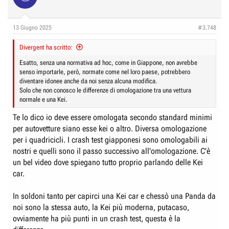
i
o
n
13 Giugno 2025
#3.748
s
:
Divergent ha scritto:
Esatto, senza una normativa ad hoc, come in Giappone, non avrebbe
senso importarle, però, normate come nel loro paese, potrebbero
diventare idonee anche da noi senza alcuna modifica.
Solo che non conosco le differenze di omologazione tra una vettura
normale e una Kei.
Te lo dico io deve essere omologata secondo standard minimi
per autovetture siano esse kei o altro. Diversa omologazione
per i quadricicli. I crash test giapponesi sono omologabili ai
nostri e quelli sono il passo successivo all'omologazione. C'è
un bel video dove spiegano tutto proprio parlando delle Kei
car.
In soldoni tanto per capirci una Kei car e chessò una Panda da
noi sono la stessa auto, la Kei più moderna, putacaso,
ovviamente ha più punti in un crash test, questa è la