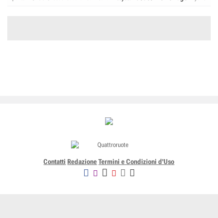
Contatti
Redazione
Termini e Condizioni d'Uso
Editoriale Domus SpA
Via G. Mazzocchi, 1/3 20089 Rozzano (Mi) - Codice fiscale, partita
IVA e iscrizione al Registro delle Imprese di Milano n. 07835550158