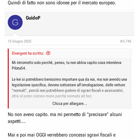
Quindi di fatto non sono idonee per il mercato europeo.
GuidoP
G
13 Giugno 2025
#3.745
Divergent ha scritto:
Mi intrometto solo perchè, penso, tu non abbia capito cosa intendeva
Pilota54.
Le kei si potrebbero benissimo importare qua da noi, ma non avendo una
legislazione specifica, devono sottostare all'omologazione, delle vetture
"normali", perciò non potrebbero godere di sgravi fiscali e assicurativi,
oltre al poter costare meno perchè normate ad hoc.
Clicca per allargare...
In sintesi, senza leggi specifche, che creano il "filone" Kei-car europeo,
non avrebbe senso importarle perchè sarebbero, se omologate,
No non avevo capito. ma mi permetto di "precisare" alcuni
considerato auto normali.
aspetti....
Mai e poi mai OGGI verrebbero concessi sgravi fiscali e