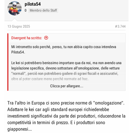
direi) e attorno a pasqua sembrava, dico sembrava che a luglio un lotto
pilota54
di Hustlers sarebbe stato omologato con guida a sinistra e paraurto
0
Membro dello Staff
maggiorato....ma non le vedo.....
A meno che ah meno che meno... forse ha parlato il presidente stellare
13 Giugno 2025
#3.744
sull'argomento e magari magari...ideuccia.....dopo un accrocchio
fondamentale per il risorgere dell'italico antico splendore automotivo
magari queste, visto che ci sono dei fondi governativi...però solo per kei
Divergent ha scritto:
elettriche a quanto so io....
Mi intrometto solo perchè, penso, tu non abbia capito cosa intendeva
Pilota54.
P.S. che sappia io c'è una concessionaria di cui ho visto la pubblicità,
chissà magari anche su questi banner che è specializzata
Le kei si potrebbero benissimo importare qua da noi, ma non avendo una
nell'importazione di auto, anche Kei car, come ben specificato, per chi
legislazione specifica, devono sottostare all'omologazione, delle vetture
volesse....
"normali", perciò non potrebbero godere di sgravi fiscali e assicurativi,
oltre al poter costare meno perchè normate ad hoc.
Clicca per allargare...
In sintesi, senza leggi specifche, che creano il "filone" Kei-car europeo,
non avrebbe senso importarle perchè sarebbero, se omologate,
considerate auto normali.
Tra l'altro in Europa ci sono precise norme di "omologazione".
Adattare le kei car agli standard europei richiederebbe
investimenti significativi da parte dei produttori, riducendone la
competitività in termini di prezzo. E i produttori sono
giapponesi...