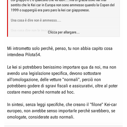
sentito che le Kei car in Europa non sono ammesse quando la Copen del
1999 o suppergiù era paro paro la kei car giapponese.
Una cosa è dire non è ammesso....
Una cosa dire non le importano....
Clicca per allargare...
Anche perchè dodici video italiani, anche di quattro ruote, in due anni,
sono un pò troppi se le auto, di grazia, non fossero importabili...non
Mi intrometto solo perchè, penso, tu non abbia capito cosa
credi?
intendeva Pilota54.
E sempre per la Hustlers non sarebbe stata creata, come altre kei car,
con il cruscotto simmetrico, ossia indipendentemente dalla guida a
Le kei si potrebbero benissimo importare qua da noi, ma non
destra e sinistra i componenti sono sempre quelli, se non vi fosse stata
avendo una legislazione specifica, devono sottostare
una possibilità per queste auto in Europa....ma se sono non ammesse
all'omologazione, delle vetture "normali", perciò non
per cosa fanno questo? Per l'asia dove la guida è quasi sempre a destra?
potrebbero godere di sgravi fiscali e assicurativi, oltre al poter
O chessò per esportare in qualche paese africano quelle poche
costare meno perchè normate ad hoc.
unità.....ovvio che è l'europa il target come lo era per Daihatsu che
ricordo bene importava le sue auto fatte sulla base delle sue kei car, così
forse ci si capisce di più, in europa con caratteristiche per gli europei.
In sintesi, senza leggi specifche, che creano il "filone" Kei-car
MA la larghezza era sempre quella di 1,48 fidati....e la lunghezza coi
europeo, non avrebbe senso importarle perchè sarebbero, se
paraurti maggiorati di poco sopra alla soglia dei 3,40....
omologate, considerate auto normali.
Adesso nel senso in questi due anni ha "tastato" il terreno (anche troppo