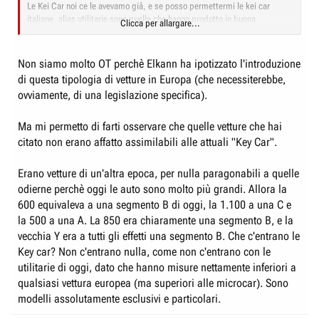
Le Kei Car noi ce le avevamo già, e se posso permettermi le kei car
italiane, alias utilitarie sono quelle che hanno prodotto in buona
Clicca per allargare...
percentuale il benessere nel nostro paese. E se in giappone sono storia
tradizione e legislazione da noi erano semplicemente il prodotto e il
risultato della nostra cultura automobilistica.
Non siamo molto OT perchè Elkann ha ipotizzato l'introduzione
di questa tipologia di vetture in Europa (che necessiterebbe,
600 quella dei tempi d'oro, dauphine, 127 Uno Punto Grande Punto
ovviamente, di una legislazione specifica).
Panda A112, Y10, Y.....tanto per citarne alcuni, fatte con soldi privati da
ingegneri tecnici e maestranze, costruendo nuovi stabilimenti, con o
senza incentivi statali, e mi permetto con nulla da invidiare alle Kei car, in
Ma mi permetto di farti osservare che quelle vetture che hai
soldoni una chessò 850 rispetto alla honda 360 o alla Daihatsu 1100 del
citato non erano affatto assimilabili alle attuali "Key Car".
tempo....non doveva abbassare lo sguardo....
Erano vetture di un'altra epoca, per nulla paragonabili a quelle
Dopo che questa leadership appannata o meglio offuscata oggi è
neanche troppo nel ricordo di tutti, sicuramente non dei più giovani io
odierne perchè oggi le auto sono molto più grandi. Allora la
oggi tornerei a quella formula di auto, magari in superhybrid, piuttosto
600 equivaleva a una segmento B di oggi, la 1.100 a una C e
che tentare ancora di scovare un filone aureo sovvenzionato da pantalone
la 500 a una A. La 850 era chiaramente una segmento B, e la
tanto per per cui non si ha nè il mercato, nè le capacità
vecchia Y era a tutti gli effetti una segmento B. Che c'entrano le
Key car? Non c'entrano nulla, come non c'entrano con le
utilitarie di oggi, dato che hanno misure nettamente inferiori a
qualsiasi vettura europea (ma superiori alle microcar). Sono
modelli assolutamente esclusivi e particolari.