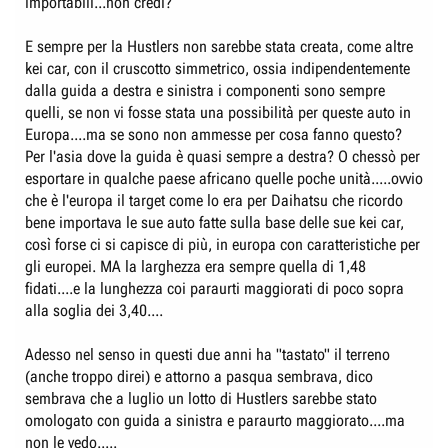
importabili...non credi?
E sempre per la Hustlers non sarebbe stata creata, come altre
kei car, con il cruscotto simmetrico, ossia indipendentemente
dalla guida a destra e sinistra i componenti sono sempre
quelli, se non vi fosse stata una possibilità per queste auto in
Europa....ma se sono non ammesse per cosa fanno questo?
Per l'asia dove la guida è quasi sempre a destra? O chessò per
esportare in qualche paese africano quelle poche unità.....ovvio
che è l'europa il target come lo era per Daihatsu che ricordo
bene importava le sue auto fatte sulla base delle sue kei car,
così forse ci si capisce di più, in europa con caratteristiche per
gli europei. MA la larghezza era sempre quella di 1,48
fidati....e la lunghezza coi paraurti maggiorati di poco sopra
alla soglia dei 3,40....
Adesso nel senso in questi due anni ha "tastato" il terreno
(anche troppo direi) e attorno a pasqua sembrava, dico
sembrava che a luglio un lotto di Hustlers sarebbe stato
omologato con guida a sinistra e paraurto maggiorato....ma
non le vedo.....