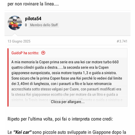
per non rovinare la linea....
pilota54
0
Membro dello Staff
13 Giugno 2025
#3.741
GuidoP ha scritto:
A mia memoria la Copen prima serie era una kei car motore turbo 660
quattro cilindri guida a destra.....la seconda serie era la Copen
giapponese europeizzata, ossia motore toyota 1,3 e guida a sinistra.
Sono sicuro che la prima Copen fosse una Kei perchè lo vedevi dal limite
dei 3,40mt di lunghezza, con i paraurti a filo e la luce retromarcia
accrocchiata sotto stesso valgasi per Cuore, con paraurti modificati era
la stessa Kei giapponese eccetto che per motore da un litro e guida a
sinistra, la Trevis invece aveva solo motore differente e guida a sinistra e
Clicca per allargare...
rienterava nei tre metri e quaranta con paraurti a filo per non rovinare la
linea....
Ripeto per l'ultima volta, poi fai o interpreta come credi:
Le
"Kei car"
sono piccole auto sviluppate in Giappone dopo la