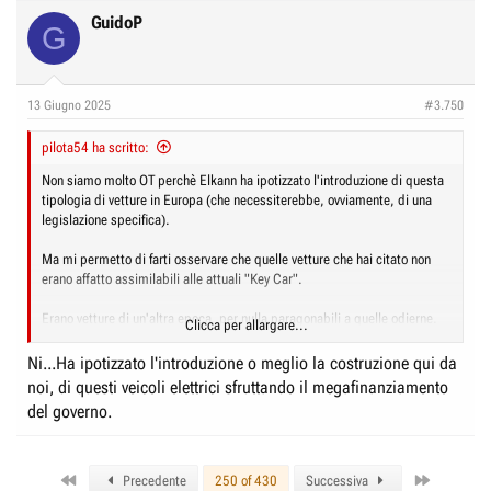
GuidoP
G
13 Giugno 2025
#3.750
pilota54 ha scritto:
Non siamo molto OT perchè Elkann ha ipotizzato l'introduzione di questa
tipologia di vetture in Europa (che necessiterebbe, ovviamente, di una
legislazione specifica).
Ma mi permetto di farti osservare che quelle vetture che hai citato non
erano affatto assimilabili alle attuali "Key Car".
Erano vetture di un'altra epoca, per nulla paragonabili a quelle odierne.
Clicca per allargare...
Allora la 600 equivaleva a una segmento B di oggi, la 1.100 a una C e la
500 a una A. La 850 era chiaramente una segmento B, e la vecchia Y era
Ni...Ha ipotizzato l'introduzione o meglio la costruzione qui da
a tutti gli effetti una segmento B. Che c'entrano le Key car? Non c'entrano
noi, di questi veicoli elettrici sfruttando il megafinanziamento
nulla, come non c'entrano con le utilitarie di oggi, dato che hanno misure
del governo.
nettamente inferiori a qualsiasi vettura europea (ma superiori alle
microcar). Sono modelli assolutamente esclusivi e particolari.
First
Last
Precedente
250 of 430
Successiva