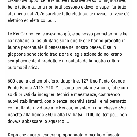
creano sviluppo, bene le nuove iniziative se sono migliorative,
bene tutto ma....ma non tutti possono e devono saper far tutto,
altrimenti dal 2026 sarebbe tutto elettrico...e invece....invece c'è
elettrico ed elettrico...e....
Le Kei Car noi ce le avevamo già, e se posso permettermi le kei
car italiane, alias utilitarie sono quelle che hanno prodotto in
buona percentuale il benessere nel nostro paese. E se in
giappone sono storia tradizione e legislazione da noi erano
semplicemente il prodotto e il risultato della nostra cultura
automobilistica.
600 quella dei tempi d'oro, dauphine, 127 Uno Punto Grande
Punto Panda A112, Y10, Y.....tanto per citarne alcuni, fatte con
soldi privati da ingegneri tecnici e maestranze, costruendo
nuovi stabilimenti, con o senza incentivi statali, e mi permetto
con nulla da invidiare alle Kei car, in soldoni una chessò 850
rispetto alla honda 360 o alla Daihatsu 1100 del tempo....non
doveva abbassare lo sguardo....
Dopo che questa leadership appannata o meglio offuscata