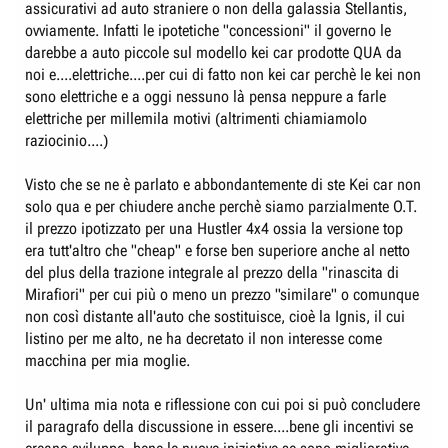
assicurativi ad auto straniere o non della galassia Stellantis,
ovviamente. Infatti le ipotetiche "concessioni" il governo le
darebbe a auto piccole sul modello kei car prodotte QUA da
noi e....elettriche....per cui di fatto non kei car perchè le kei non
sono elettriche e a oggi nessuno là pensa neppure a farle
elettriche per millemila motivi (altrimenti chiamiamolo
raziocinio....)
Visto che se ne è parlato e abbondantemente di ste Kei car non
solo qua e per chiudere anche perchè siamo parzialmente O.T.
il prezzo ipotizzato per una Hustler 4x4 ossia la versione top
era tutt'altro che "cheap" e forse ben superiore anche al netto
del plus della trazione integrale al prezzo della "rinascita di
Mirafiori" per cui più o meno un prezzo "similare" o comunque
non così distante all'auto che sostituisce, cioè la Ignis, il cui
listino per me alto, ne ha decretato il non interesse come
macchina per mia moglie.
Un' ultima mia nota e riflessione con cui poi si può concludere
il paragrafo della discussione in essere....bene gli incentivi se