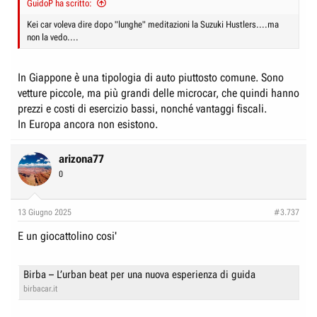
GuidoP ha scritto:
e
n
D
i
Kei car voleva dire dopo "lunghe" meditazioni la Suzuki Hustlers....ma
non la vedo....
i
z
s
i
c
o
In Giappone è una tipologia di auto piuttosto comune. Sono
u
vetture piccole, ma più grandi delle microcar, che quindi hanno
s
prezzi e costi di esercizio bassi, nonché vantaggi fiscali.
In Europa ancora non esistono.
s
i
o
arizona77
n
0
e
13 Giugno 2025
#3.737
E un giocattolino cosi'
Birba – L’urban beat per una nuova esperienza di guida
birbacar.it