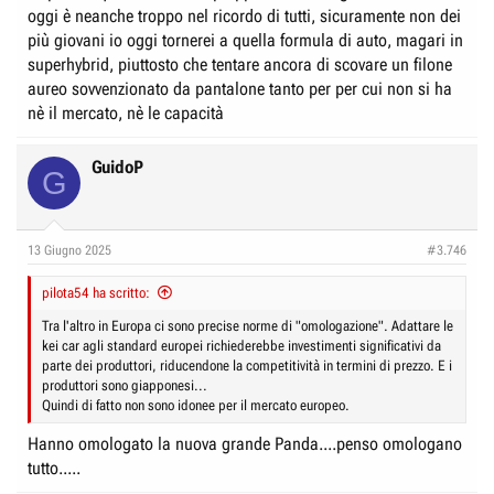
oggi è neanche troppo nel ricordo di tutti, sicuramente non dei
più giovani io oggi tornerei a quella formula di auto, magari in
superhybrid, piuttosto che tentare ancora di scovare un filone
aureo sovvenzionato da pantalone tanto per per cui non si ha
nè il mercato, nè le capacità
GuidoP
G
13 Giugno 2025
#3.746
pilota54 ha scritto:
Tra l'altro in Europa ci sono precise norme di "omologazione". Adattare le
kei car agli standard europei richiederebbe investimenti significativi da
parte dei produttori, riducendone la competitività in termini di prezzo. E i
produttori sono giapponesi...
Quindi di fatto non sono idonee per il mercato europeo.
Hanno omologato la nuova grande Panda....penso omologano
tutto.....