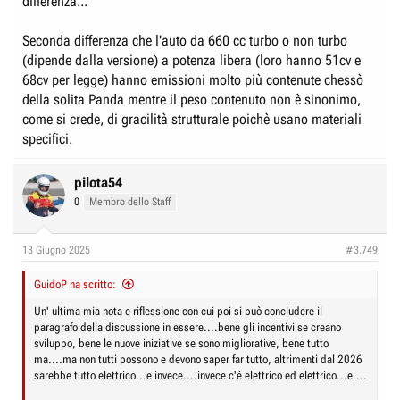
differenza...
Seconda differenza che l'auto da 660 cc turbo o non turbo
(dipende dalla versione) a potenza libera (loro hanno 51cv e
68cv per legge) hanno emissioni molto più contenute chessò
della solita Panda mentre il peso contenuto non è sinonimo,
come si crede, di gracilità strutturale poichè usano materiali
specifici.
pilota54
0
Membro dello Staff
13 Giugno 2025
#3.749
GuidoP ha scritto:
Un' ultima mia nota e riflessione con cui poi si può concludere il
paragrafo della discussione in essere....bene gli incentivi se creano
sviluppo, bene le nuove iniziative se sono migliorative, bene tutto
ma....ma non tutti possono e devono saper far tutto, altrimenti dal 2026
sarebbe tutto elettrico...e invece....invece c'è elettrico ed elettrico...e....