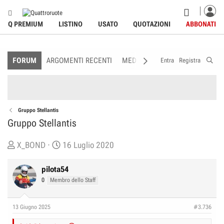
Q PREMIUM
LISTINO
USATO
QUOTAZIONI
ABBONATI
FORUM
ARGOMENTI RECENTI
MEDIA
MEMBRI
REGOLAME
Entra
Registra
Gruppo Stellantis
Gruppo Stellantis
C
D
X_BOND
16 Luglio 2020
r
a
e
t
pilota54
a
a
0
Membro dello Staff
t
d
o
i
13 Giugno 2025
#3.736
r
I