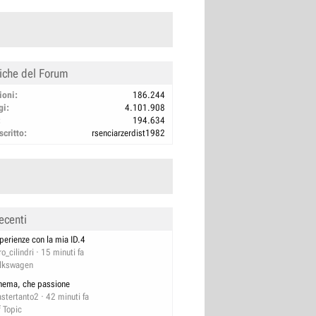
tiche del Forum
ioni
186.244
gi
4.101.908
194.634
scritto
rsenciarzerdist1982
ecenti
perienze con la mia ID.4
ro_cilindri
15 minuti fa
lkswagen
nema, che passione
stertanto2
42 minuti fa
f Topic