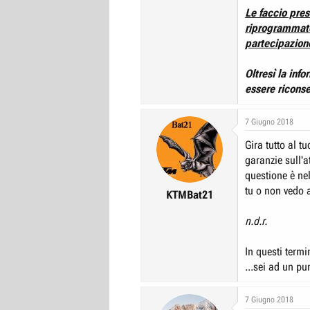
Le faccio pres
riprogrammato
partecipazion
Oltresì la inf
essere riconse
7 Giugno 2018
Gira tutto al t
garanzie sull'a
questione è nel
tu o non vedo a
KTMBat21
n.d.r.
In questi termin
...sei ad un pu
7 Giugno 2018