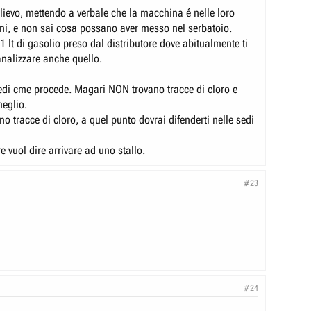
relievo, mettendo a verbale che la macchina é nelle loro
ni, e non sai cosa possano aver messo nel serbatoio.
1 lt di gasolio preso dal distributore dove abitualmente ti
analizzare anche quello.
edi cme procede. Magari NON trovano tracce di cloro e
meglio.
no tracce di cloro, a quel punto dovrai difenderti nelle sedi
 vuol dire arrivare ad uno stallo.
#23
#24