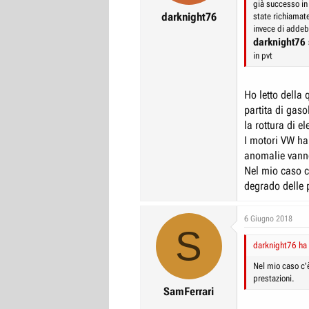
già successo in
darknight76
state richiamate
invece di addebi
darknight76
in pvt
Ho letto della 
partita di gas
la rottura di e
I motori VW han
anomalie vanno
Nel mio caso c
degrado delle 
6 Giugno 2018
S
darknight76 ha 
Nel mio caso c'
prestazioni.
SamFerrari