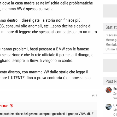
m dove la casa madre se ne infischia delle problematiche
nti, mamma VW é spesso coinvolta.
amo dentro il diesel gate, la storia non finisce più.
DSG, consumi olio anomali, etc....sono decine e decine di
Statis
e mi pare di leggere che spesso si combatte contro un muro
Discuss
Messag
Membri
e hanno problemi, basti pensare a BMW con le famose
Ultimo I
a sensazione é che la rete ufficiale ti permetta il diaogo, e
tagliandi sempre in Bmw, ti vengono in contro.
ento diverso, con mamma VW dalle storie che leggo il
mpre l´UTENTE, fino a prova contraria (con prove a suo
Post R
Es
Ze
#17
Vo
Ci
ritto:
Ma
ltre problematiche del genere, sempre riguardanti il gruppo VW/Audi. E'
Of