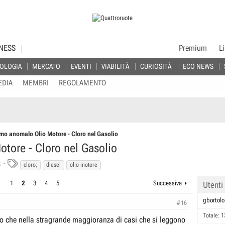
NESS
Premium
L
OLOGIA
MERCATO
EVENTI
VIABILITÀ
CURIOSITÀ
ECO NEWS
EDIA
MEMBRI
REGOLAMENTO
o anomalo Olio Motore - Cloro nel Gasolio
ore - Cloro nel Gasolio
T
8
cloro;
diesel
olio motore
a
1
2
3
4
5
Successiva
Utenti
g
s
gbortolo
#16
Totale: 1
 che nella stragrande maggioranza di casi che si leggono