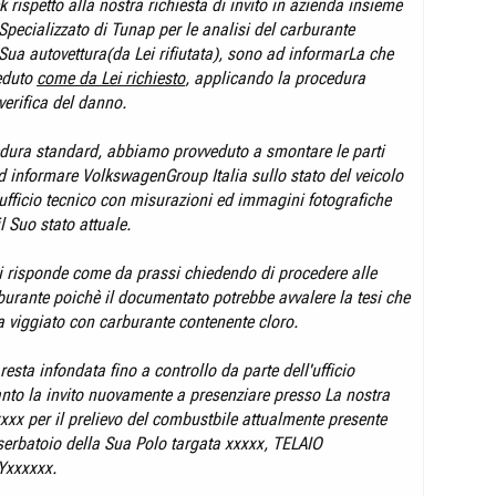
 rispetto alla nostra richiesta di invito in azienda insieme
Specializzato di Tunap per le analisi del carburante
Sua autovettura(da Lei rifiutata), sono ad informarLa che
eduto
come da Lei richiesto
, applicando la procedura
verifica del danno.
ura standard, abbiamo provveduto a smontare le parti
ad informare VolkswagenGroup Italia sullo stato del veicolo
ufficio tecnico con misurazioni ed immagini fotografiche
l Suo stato attuale.
ci risponde come da prassi chiedendo di procedere alle
rburante poichè il documentato potrebbe avvalere la tesi che
a viggiato con carburante contenente cloro.
resta infondata fino a controllo da parte dell'ufficio
anto la invito nuovamente a presenziare presso La nostra
xxxx per il prelievo del combustbile attualmente presente
 serbatoio della Sua Polo targata xxxxx, TELAIO
xxxxxx.