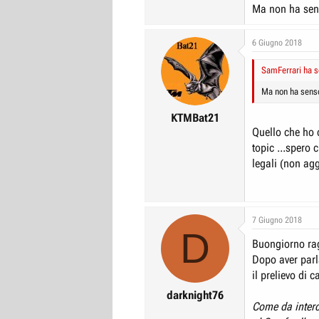
Ma non ha sens
6 Giugno 2018
SamFerrari ha sc
Ma non ha senso
KTMBat21
Quello che ho c
topic ...spero 
legali (non ag
7 Giugno 2018
D
Buongiorno ra
Dopo aver parl
il prelievo di 
darknight76
Come da interco