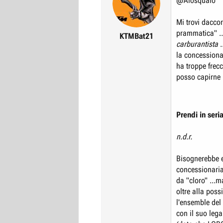
@Alosqualo
Mi trovi daccor
prammatica" ..
KTMBat21
carburantista
.
la concessiona
ha troppe frecc
posso capirne .
Prendi in seri
n.d.r.
Bisognerebbe 
concessionaria 
da "cloro" ...m
oltre alla poss
l'ensemble del 
con il suo leg