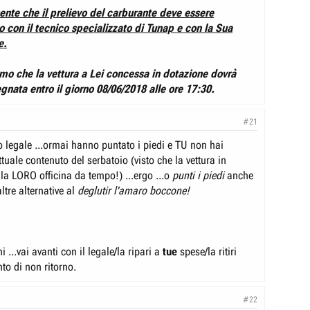
ente che il prelievo del carburante deve essere
 con il tecnico specializzato di Tunap e con la Sua
e.
ormo che la vettura a Lei concessa in dotazione dovrà
gnata entro il giorno 08/06/2018 alle ore 17:30.
#21
uo legale ...ormai hanno puntato i piedi e TU non hai
ttuale contenuto del serbatoio (visto che la vettura in
la LORO officina da tempo!) ...ergo ...o
punti i piedi
anche
ltre alternative al
deglutir l'amaro boccone!
i ...vai avanti con il legale/la ripari a
tue
spese/la ritiri
nto di non ritorno.
#22