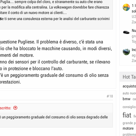
 Puglia... sempre colpa del cloro, e stranamente su auto che erano
1 
 per la modifica alla centralina. La volkswagen dovrebbe fare chiarezza
so
tare il conto di un nuovo motore ai clienti...
U
s
e ti serve una consulenza esterna per le analisi del carburante scrivimi
Zo
Nu
gn
questione Pugliese. Il problema è diverso, c'è stata una
To
olio che ha bloccato le macchine causando, in modi diversi,
In
lementi del motore.
ag
Zo
no dei sensori per il controllo del carburante, se rilevano
 in protezione e bloccano l'auto.
'è un peggioramento graduale del consumo di olio senza
Hot T
prestazioni.
acquisto
auto nuo
#18
bmw
c
consiglio
scritto:
fiat
f
è un peggioramento graduale del consumo di olio senza degrado delle
grande p
motore
problem