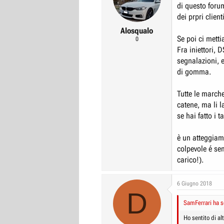
di questo foru
r
I
dei prpri clie
e
n
Alosqualo
D
i
Se poi ci metti
0
i
z
Fra iniettori, 
s
i
segnalazioni, 
c
o
di gomma.
u
Tutte le march
s
catene, ma li l
s
se hai fatto i 
i
o
è un atteggiam
n
colpevole é se
e
carico!).
6 Giugno 2018
D
SamFerrari ha sc
Ho sentito di a