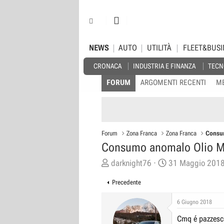
NEWS
AUTO
UTILITÀ
FLEET&BUSI
CRONACA
INDUSTRIA E FINANZA
TECN
FORUM
ARGOMENTI RECENTI
M
Forum
Zona Franca
Zona Franca
Consum
Consumo anomalo Olio Mot
C
D
darknight76
31 Maggio 201
r
a
Precedente
e
t
a
a
6 Giugno 2018
t
d
Cmq é pazzesco
o
i