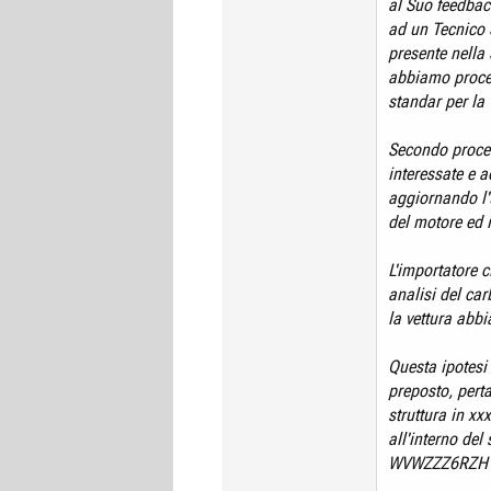
al Suo feedback
ad un Tecnico 
presente nella 
abbiamo proc
standar per la 
Secondo proced
interessate e 
aggiornando l'
del motore ed i
L'importatore 
analisi del ca
la vettura abbi
Questa ipotesi 
preposto, pert
struttura in xx
all'interno del
WVWZZZ6RZHY