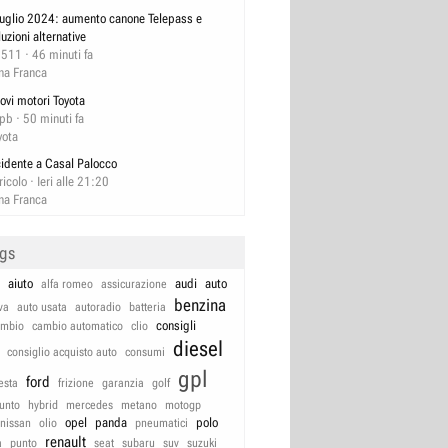
luglio 2024: aumento canone Telepass e
luzioni alternative
2511
46 minuti fa
na Franca
ovi motori Toyota
pb
50 minuti fa
yota
cidente a Casal Palocco
ricolo
Ieri alle 21:20
na Franca
ags
aiuto
audi
auto
alfa romeo
assicurazione
benzina
va
auto usata
autoradio
batteria
consigli
ambio
cambio automatico
clio
diesel
consiglio acquisto auto
consumi
gpl
ford
iesta
frizione
garanzia
golf
unto
hybrid
mercedes
metano
motogp
opel
panda
polo
nissan
olio
pneumatici
renault
a
punto
seat
subaru
suv
suzuki