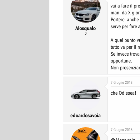
vai a fare il p
mani da X gior
Porterei anche 
serve per fare 
Alosqualo
0
A quel punto v
tutto va per il 
Se invece trova
opportune.
Non presenziare
7 Giugno 2018
che Odissea!
edoardosavoia
7 Giugno 2018