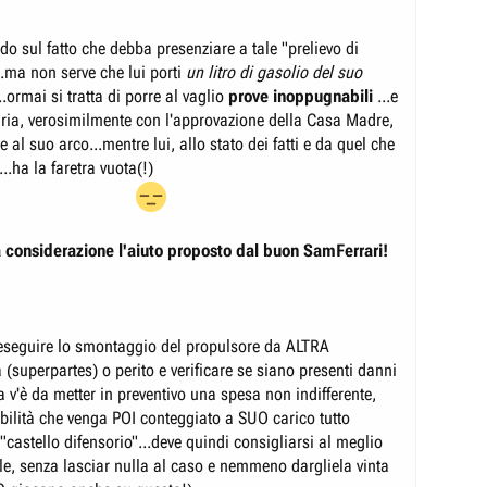
do sul fatto che debba presenziare a tale "prelievo di
.ma non serve che lui porti
un litro di gasolio del suo
..ormai si tratta di porre al vaglio
prove inoppugnabili
...e
ria, verosimilmente con l'approvazione della Casa Madre,
e al suo arco...mentre lui, allo stato dei fatti e da quel che
..ha la faretra vuota(!)
a considerazione l'aiuto proposto dal buon SamFerrari!
eseguire lo smontaggio del propulsore da ALTRA
(superpartes) o perito e verificare se siano presenti danni
a v'è da metter in preventivo una spesa non indifferente,
ibilità che venga POI conteggiato a SUO carico tutto
"castello difensorio"...deve quindi consigliarsi al meglio
ale, senza lasciar nulla al caso e nemmeno dargliela vinta